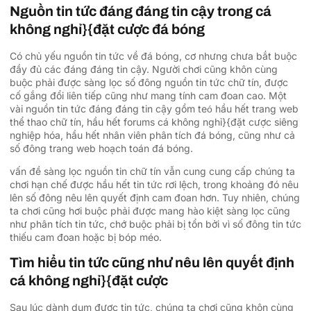
Nguồn tin tức đáng đáng tin cậy trong cá
không nghỉ}{đặt cược đá bóng
Có chủ yếu nguồn tin tức về đá bóng, cơ nhưng chưa bắt buộc
đầy đủ các đáng đáng tin cậy. Người chơi cũng khôn cùng
buộc phải được sàng lọc số đông nguồn tin tức chữ tín, được
cố gắng đổi liên tiếp cũng như mang tính cam đoan cao. Một
vài nguồn tin tức đáng đáng tin cậy gồm teó hầu hết trang web
thể thao chữ tín, hầu hết forums cá không nghỉ}{đặt cược siêng
nghiệp hóa, hầu hết nhân viên phân tích đá bóng, cũng như cả
số đông trang web hoạch toán đá bóng.
vấn đề sàng lọc nguồn tin chữ tín vẫn cung cung cấp chúng ta
chơi hạn chế được hầu hết tin tức rơi lệch, trong khoảng đó nêu
lên số đông nêu lên quyết định cam đoan hơn. Tuy nhiên, chúng
ta chơi cũng hơi buộc phải được mang hào kiệt sàng lọc cũng
như phân tích tin tức, chớ buộc phải bị tổn bởi vì số đông tin tức
thiếu cam đoan hoặc bị bóp méo.
Tìm hiểu tin tức cũng như nêu lên quyết định
cá không nghỉ}{đặt cược
Sau lúc dành dụm được tin tức, chúng ta chơi cũng khôn cùng