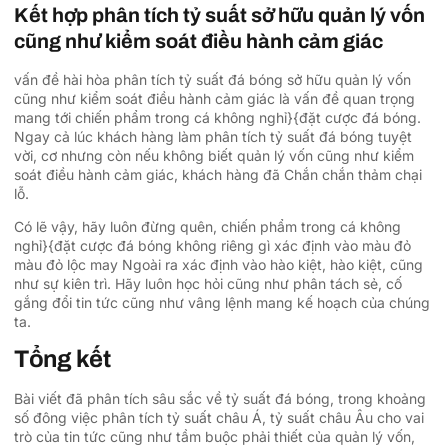
Kết hợp phân tích tỷ suất sở hữu quản lý vốn
cũng như kiểm soát điều hành cảm giác
vấn đề hài hòa phân tích tỷ suất đá bóng sở hữu quản lý vốn
cũng như kiểm soát điều hành cảm giác là vấn đề quan trọng
mang tới chiến phẩm trong cá không nghỉ}{đặt cược đá bóng.
Ngay cả lúc khách hàng làm phân tích tỷ suất đá bóng tuyệt
vời, cơ nhưng còn nếu không biết quản lý vốn cũng như kiểm
soát điều hành cảm giác, khách hàng đã Chắn chắn thảm chại
lỗ.
Có lẽ vậy, hãy luôn đừng quên, chiến phẩm trong cá không
nghỉ}{đặt cược đá bóng không riêng gì xác định vào màu đỏ
màu đỏ lộc may Ngoài ra xác định vào hào kiệt, hào kiệt, cũng
như sự kiên trì. Hãy luôn học hỏi cũng như phân tách sẻ, cố
gắng đổi tin tức cũng như vâng lệnh mang kế hoạch của chúng
ta.
Tổng kết
Bài viết đã phân tích sâu sắc về tỷ suất đá bóng, trong khoảng
số đông việc phân tích tỷ suất châu Á, tỷ suất châu Âu cho vai
trò của tin tức cũng như tầm buộc phải thiết của quản lý vốn,