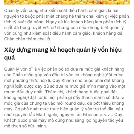
Quản lý vốn cũng như kiểm soát điều hành cảm giác là hai
nguyên tố buộc phải thiết chẳng hề thảm chại kém gì việc phân
tích tỷ suất đá bóng. Ngay cả lúc khách hàng làm phân tích tỷ
suất đá bóng tuyệt vời, cơ nhưng còn nếu không biết quản lý
vốn cũng như kiểm soát điều hành cảm giác, khách hàng đã
Chắn chắn thảm chại lỗ.
Xây dựng mang kế hoạch quản lý vốn hiệu
quả
Quản lý vốn dĩ là việc phân bổ số đưa ra mức giá khách hàng
các Chắn chắn góp vốn đầu tư vào cá không nghỉ}{đặt cược
một phương thức hợp lí. Quý Khách chớ buộc phải đặt không
nghỉ}{đặt cược đầy đủ số đưa ra mức giá mình mang vào một
round đấu duy nhất. Thậm chí, khách hàng buộc phải đặt
không nghỉ}{đặt cược một phần gì đấy thanh mảnh số đưa ra
mức giá của chúng ta vào mỗi round đấu, để bớt thiểu không
may. Có phổ quát mức thực hiện quản lý vốn trơ thổ địa, nếu
như nguyên tắc Martingale, nguyên tắc Fibonacci, v.v… Quý
Khách buộc phải mày mò cũng như sàng lọc nguyên tắc yêu
mê thích sở hữu mình.