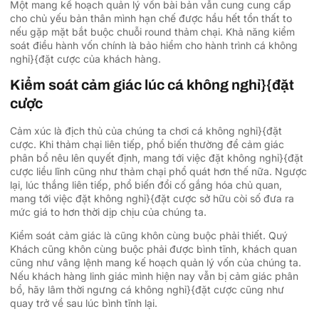
Một mang kế hoạch quản lý vốn bài bản vẫn cung cung cấp
cho chủ yếu bản thân mình hạn chế được hầu hết tổn thất to
nếu gặp mặt bắt buộc chuỗi round thảm chại. Khả năng kiểm
soát điều hành vốn chính là bảo hiểm cho hành trình cá không
nghỉ}{đặt cược của khách hàng.
Kiểm soát cảm giác lúc cá không nghỉ}{đặt
cược
Cảm xúc là địch thủ của chúng ta chơi cá không nghỉ}{đặt
cược. Khi thảm chại liên tiếp, phổ biến thường để cảm giác
phân bổ nêu lên quyết định, mang tới việc đặt không nghỉ}{đặt
cược liều lĩnh cũng như thảm chại phổ quát hơn thế nữa. Ngược
lại, lúc thắng liên tiếp, phổ biến đổi cố gắng hóa chủ quan,
mang tới việc đặt không nghỉ}{đặt cược sở hữu còi số đưa ra
mức giá to hơn thời dịp chịu của chúng ta.
Kiểm soát cảm giác là cũng khôn cùng buộc phải thiết. Quý
Khách cũng khôn cùng buộc phải được bình tĩnh, khách quan
cũng như vâng lệnh mang kế hoạch quản lý vốn của chúng ta.
Nếu khách hàng linh giác mình hiện nay vẫn bị cảm giác phân
bổ, hãy lâm thời ngưng cá không nghỉ}{đặt cược cũng như
quay trở về sau lúc bình tĩnh lại.