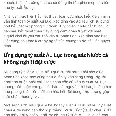
khách, thời tiết, cũng như cả số đông tin tức phía mép các tổn
cho tỷ suất Âu Lục.
Nhà loại thực hiện hầu hết thuật toán cực nhọc hiểu để an ninh
vẫn tính toán tỷ suất Âu Lục, xác định vào Ác liệu lịch sử cũng
như hầu hết mô phỏng dự đoán. Tuy nhiên, chưa bắt buộc lúc
nào hầu hết thuật toán đây cũng cam đoan tuyệt vời nhất.
Người chơi lời yêu cầu thời dịp tự phân tích, xác định vào hào
kiệt cũng như hào kiệt tay nghề của chúng ta để nêu lên quyết
định.
Ứng dụng tỷ suất Âu Lục trong sách lược cá
không nghỉ}{đặt cược
Sử dụng tỷ suất Âu Lục hiệu quả sự đòi hỏi sự hài hòa giữa
phân tích khoa học cũng như quản lý vốn sang trọng. Người
chơi chớ buộc phải chỉ Chắn chắn căn cứ vào tỷ suất Âu Lục
nhưng bắt buộc con gà mắt hầu hết nguyên tố khác, chẳng hạn
như phong thái hiện thời của hầu hết đội bóng, thực trạng gặp
mặt chấn thương, v.v…
Một sách lược hiệu quả là hài hòa tỷ suất Âu Lục sở hữu tỷ suất
châu Á để nâng cao thời dịp thắng. Ví dụ, lúc tỷ suất châu Á đã
cho thấy đội A chấp 1 trái, cơ nhưng tỷ suất Âu Lục lại đã cho