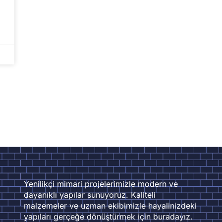
Yenilikçi mimari projelerimizle modern ve
dayanıklı yapılar sunuyoruz. Kaliteli
malzemeler ve uzman ekibimizle hayalinizdeki
yapıları gerçeğe dönüştürmek için buradayız.