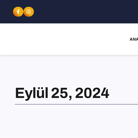
ANA
Eylül 25, 2024