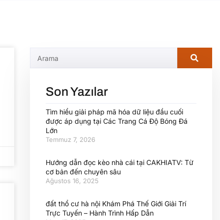
Son Yazılar
Tìm hiểu giải pháp mã hóa dữ liệu đầu cuối
được áp dụng tại Các Trang Cá Độ Bóng Đá
Lớn
Temmuz 7, 2026
Hướng dẫn đọc kèo nhà cái tại CAKHIATV: Từ
cơ bản đến chuyên sâu
Ağustos 16, 2025
đất thổ cư hà nội Khám Phá Thế Giới Giải Trí
Trực Tuyến – Hành Trình Hấp Dẫn