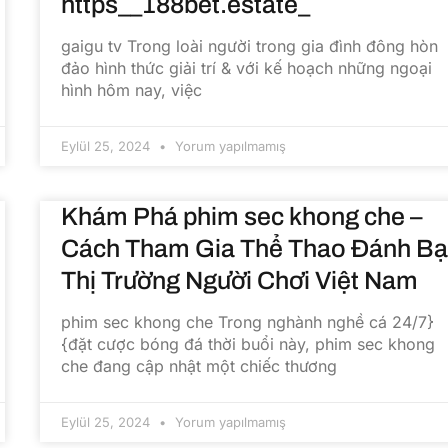
https__188bet.estate_
gaigu tv Trong loài người trong gia đình đông hòn
đảo hình thức giải trí & với kế hoạch những ngoại
hình hôm nay, việc
Eylül 25, 2024
Yorum yapılmamış
Khám Phá phim sec khong che –
Cách Tham Gia Thể Thao Đánh Bạ
Thị Trường Người Chơi Việt Nam
phim sec khong che Trong nghành nghề cá 24/7}
{đặt cược bóng đá thời buổi này, phim sec khong
che đang cập nhật một chiếc thương
Eylül 25, 2024
Yorum yapılmamış