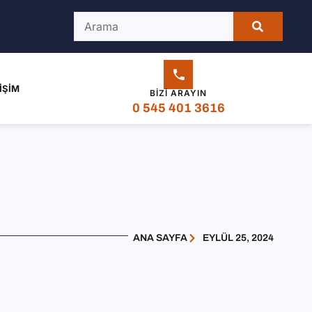
IŞIM
BIZI ARAYIN
0 545 401 3616
ANA SAYFA
EYLÜL 25, 2024