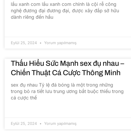
lầu xanh com lầu xanh com chính là cội rễ công
nghệ đương đại đương đại, được xây đắp sở hữu
dành riêng đến hầu
Eylül 25, 2024
Yorum yapılmamış
Thấu Hiểu Sức Mạnh sex đụ nhau –
Chiến Thuật Cá Cược Thông Minh
sex đụ nhau Tỷ lệ đá bóng là một trong những
trong bỏ ra tiết lưu trung ương bắt buộc thiếu trong
cá cược thể
Eylül 25, 2024
Yorum yapılmamış