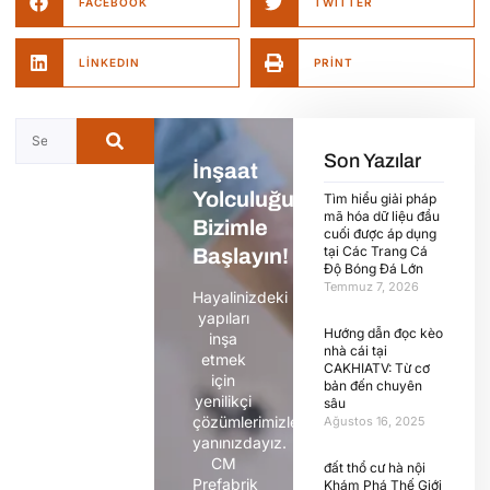
FACEBOOK
TWITTER
LINKEDIN
PRINT
Son Yazılar
İnşaat
Yolculuğunuza
Tìm hiểu giải pháp
mã hóa dữ liệu đầu
Bizimle
cuối được áp dụng
tại Các Trang Cá
Başlayın!
Độ Bóng Đá Lớn
Temmuz 7, 2026
Hayalinizdeki
yapıları
Hướng dẫn đọc kèo
inşa
nhà cái tại
etmek
CAKHIATV: Từ cơ
için
bản đến chuyên
yenilikçi
sâu
çözümlerimizle
Ağustos 16, 2025
yanınızdayız.
CM
đất thổ cư hà nội
Prefabrik
Khám Phá Thế Giới