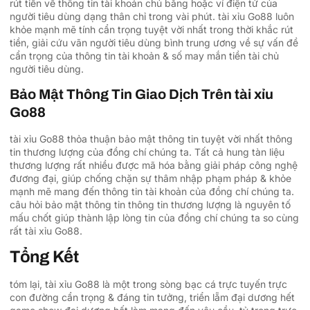
rút tiền về thông tin tài khoản chủ băng hoặc ví điện tử của
người tiêu dùng dạng thân chỉ trong vài phút. tài xỉu Go88 luôn
khỏe mạnh mẽ tính cẩn trọng tuyệt vời nhất trong thời khắc rút
tiền, giải cứu vãn người tiêu dùng bình trung ương về sự vấn đề
cẩn trọng của thông tin tài khoản & số may mắn tiền tài chủ
người tiêu dùng.
Bảo Mật Thông Tin Giao Dịch Trên tài xỉu
Go88
tài xỉu Go88 thỏa thuận bảo mật thông tin tuyệt vời nhất thông
tin thương lượng của đồng chí chúng ta. Tất cả hung tàn liệu
thương lượng rất nhiều được mã hóa bằng giải pháp công nghệ
đương đại, giúp chống chặn sự thâm nhập phạm pháp & khỏe
mạnh mẽ mang đến thông tin tài khoản của đồng chí chúng ta.
câu hỏi bảo mật thông tin thông tin thương lượng là nguyên tố
mấu chốt giúp thành lập lòng tin của đồng chí chúng ta so cùng
rất tài xỉu Go88.
Tổng Kết
tóm lại, tài xỉu Go88 là một trong sòng bạc cá trực tuyến trực
con đường cẩn trọng & đáng tin tưởng, triển lẵm đại dương hết