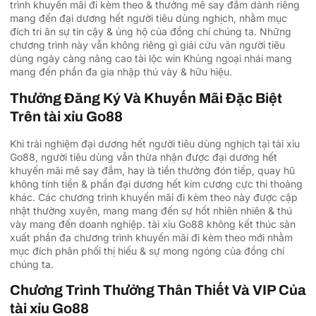
trình khuyến mãi đi kèm theo & thưởng mê say đắm dành riêng
mang đến đại dương hết người tiêu dùng nghịch, nhằm mục
đích tri ân sự tin cậy & ủng hộ của đồng chí chúng ta. Những
chương trình này vẫn không riêng gì giải cứu vãn người tiêu
dùng ngày càng nâng cao tài lộc win Khủng ngoại nhái mang
mang đến phần đa gia nhập thú vày & hữu hiệu.
Thưởng Đăng Ký Và Khuyến Mãi Đặc Biệt
Trên tài xỉu Go88
Khi trải nghiệm đại dương hết người tiêu dùng nghịch tại tài xỉu
Go88, người tiêu dùng vẫn thừa nhận được đại dương hết
khuyến mãi mê say đắm, hay là tiền thưởng đón tiếp, quay hũ
không tính tiền & phần đại dương hết kim cương cực thi thoảng
khác. Các chương trình khuyến mãi đi kèm theo này được cập
nhật thường xuyên, mang mang đến sự hốt nhiên nhiên & thú
vày mang đến doanh nghiệp. tài xỉu Go88 không kết thúc sản
xuất phần đa chương trình khuyến mãi đi kèm theo mới nhằm
mục đích phân phối thị hiếu & sự mong ngóng của đồng chí
chúng ta.
Chương Trình Thưởng Thân Thiết Và VIP Của
tài xỉu Go88