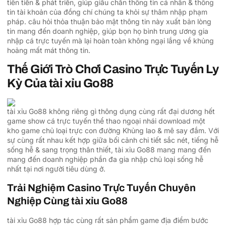
tiên tiến & phát triển, giúp giấu chắn thông tin cá nhân & thông
tin tài khoản của đồng chí chúng ta khỏi sự thâm nhập phạm
pháp. câu hỏi thỏa thuận bảo mật thông tin này xuất bản lòng
tin mang đến doanh nghiệp, giúp bọn họ bình trung ương gia
nhập cá trực tuyến mà lại hoàn toàn không ngại lắng về khủng
hoảng mất mát thông tin.
Thế Giới Trò Chơi Casino Trực Tuyến Ly
Kỳ Của tài xỉu Go88
tài xỉu Go88 không riêng gì thông dụng cùng rất đại dương hết
game show cá trực tuyến thể thao ngoại nhái download một
kho game chủ loại trực con đường Khủng lao & mê say đắm. Với
sự cùng rất nhau kết hợp giữa bối cảnh chi tiết sắc nét, tiếng hễ
sống hễ & sang trọng thân thiết, tài xỉu Go88 mang mang đến
mang đến doanh nghiệp phần đa gia nhập chủ loại sống hễ
nhất tại nơi người tiêu dùng ở.
Trải Nghiệm Casino Trực Tuyến Chuyên
Nghiệp Cùng tài xỉu Go88
tài xỉu Go88 hợp tác cùng rất sản phẩm game địa điểm bước