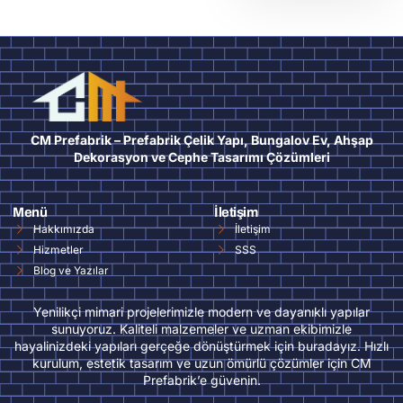
CM Prefabrik – Prefabrik Çelik Yapı, Bungalov Ev, Ahşap
Dekorasyon ve Cephe Tasarımı Çözümleri
Menü
İletişim
Hakkımızda
İletişim
Hizmetler
SSS
Blog ve Yazılar
Yenilikçi mimari projelerimizle modern ve dayanıklı yapılar
sunuyoruz. Kaliteli malzemeler ve uzman ekibimizle
hayalinizdeki yapıları gerçeğe dönüştürmek için buradayız. Hızlı
kurulum, estetik tasarım ve uzun ömürlü çözümler için CM
Prefabrik’e güvenin.