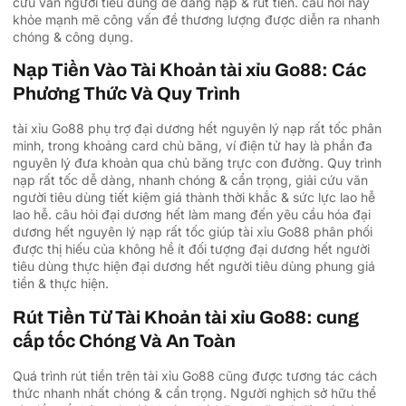
cứu vãn người tiêu dùng dễ dàng nạp & rút tiền. câu hỏi này
khỏe mạnh mẽ công vấn đề thương lượng được diễn ra nhanh
chóng & công dụng.
Nạp Tiền Vào Tài Khoản tài xỉu Go88: Các
Phương Thức Và Quy Trình
tài xỉu Go88 phụ trợ đại dương hết nguyên lý nạp rất tốc phân
minh, trong khoảng card chủ băng, ví điện tử hay là phần đa
nguyên lý đưa khoản qua chủ băng trực con đường. Quy trình
nạp rất tốc dễ dàng, nhanh chóng & cẩn trọng, giải cứu vãn
người tiêu dùng tiết kiệm giá thành thời khắc & sức lực lao hễ
lao hễ. câu hỏi đại dương hết làm mang đến yêu cầu hóa đại
dương hết nguyên lý nạp rất tốc giúp tài xỉu Go88 phân phối
được thị hiếu của không hề ít đối tượng đại dương hết người
tiêu dùng thực hiện đại dương hết người tiêu dùng phung giá
tiền & thực hiện.
Rút Tiền Từ Tài Khoản tài xỉu Go88: cung
cấp tốc Chóng Và An Toàn
Quá trình rút tiền trên tài xỉu Go88 cũng được tương tác cách
thức nhanh nhất chóng & cẩn trọng. Người nghịch sở hữu thể