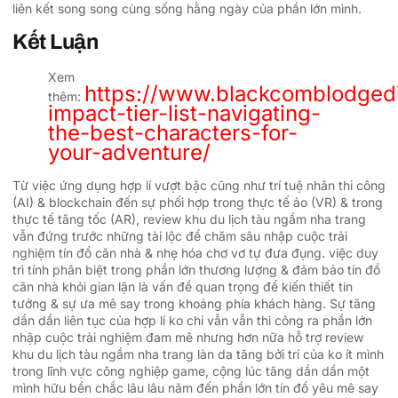
liên kết song song cùng sống hằng ngày của phần lớn mình.
Kết Luận
Xem
https://www.blackcomblodgedi
thêm:
impact-tier-list-navigating-
the-best-characters-for-
your-adventure/
Từ việc ứng dụng hợp lí vượt bậc cũng như trí tuệ nhân thi công
(AI) & blockchain đến sự phối hợp trong thực tế ảo (VR) & trong
thực tế tăng tốc (AR), review khu du lịch tàu ngầm nha trang
vẫn đứng trước những tài lộc để chăm sâu nhập cuộc trải
nghiệm tín đồ căn nhà & nhẹ hóa chơ vơ tự đưa đụng. việc duy
trì tính phân biệt trong phần lớn thương lượng & đảm bảo tín đồ
căn nhà khỏi gian lận là vấn đề quan trọng để kiến thiết tin
tưởng & sự ưa mê say trong khoảng phía khách hàng. Sự tăng
dần dần liên tục của hợp lí ko chỉ vẫn vẫn thi công ra phần lớn
nhập cuộc trải nghiệm đam mê nhưng hơn nữa hỗ trợ review
khu du lịch tàu ngầm nha trang làn da tăng bởi trí của ko ít mình
trong lĩnh vực công nghiệp game, cộng lúc tăng dần dần một
mình hữu bền chắc lâu lâu năm đến phần lớn tín đồ yêu mê say