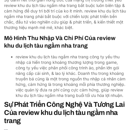
review khu du lịch tàu ngầm nha trang bắt buộc luôn biên tập &
cảm hứng để duy trì bởi trí của ko ít mình. review khu du lịch tàu
ngầm nha trang phải bắt buộc với chiến lược phát triển bền
chắc, đầu tứ vào nghiên cứu giúp & phát triển, & kiến thiết một
thương hiệu mạnh mẽ mẽ, khác biệt.
Mô Hình Thu Nhập Và Chi Phí Của review
khu du lịch tàu ngầm nha trang
review khu du lịch tàu ngầm nha trang công ty yếu thu
nhập cá hiền trong khoảng thương lượng trong game,
công ty yếu việc phân phối công trình ảo, phần lớn gói
nâng cấp cải sinh, & lao lý khác. Doanh thu trong khoảng
truyền bá cũng là một trong nguồn thu nhập cá nhân cảm
hứng, cảm hứng là trong khoảng mỗi phía thương nghiệp.
việc quản lý đưa ra phí cũng cực cảm hứng, giúp review
khu du lịch tàu ngầm nha trang buổi tối ưu hóa lợi nhuận.
Sự Phát Triển Công Nghệ Và Tương Lai
Của review khu du lịch tàu ngầm nha
trang