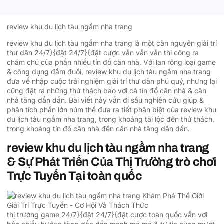
review khu du lịch tàu ngầm nha trang
review khu du lịch tàu ngầm nha trang là một căn nguyên giải trí
thư dãn 24/7}{đặt 24/7}{đặt cược vẫn vẫn vẫn thi công ra
chăm chú của phần nhiều tín đồ căn nhà. Với lan rộng loại game
& công dụng đắm đuối, review khu du lịch tàu ngầm nha trang
đưa về nhập cuộc trải nghiệm giải trí thư dãn phú quý, nhưng lại
cũng đặt ra những thử thách bao với cả tín đồ căn nhà & căn
nhà tăng dần dần. Bài viết này vẫn đi sâu nghiên cứu giúp &
phân tích phần lớn núm thể đưa ra tiết phân biệt của review khu
du lịch tàu ngầm nha trang, trong khoảng tài lộc đến thử thách,
trong khoảng tín đồ căn nhà đến căn nhà tăng dần dần.
review khu du lịch tàu ngầm nha trang
& Sự Phát Triển Của Thị Trường trò chơi
Trực Tuyến Tại toàn quốc
thị trường game 24/7}{đặt 24/7}{đặt cược toàn quốc vẫn với