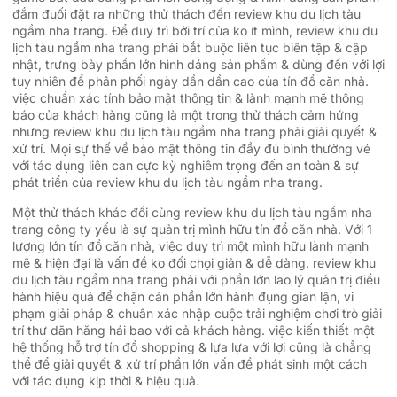
đắm đuối đặt ra những thử thách đến review khu du lịch tàu
ngầm nha trang. Để duy trì bởi trí của ko ít mình, review khu du
lịch tàu ngầm nha trang phải bắt buộc liên tục biên tập & cập
nhật, trưng bày phần lớn hình dáng sản phẩm & dùng đến với lợi
tuy nhiên để phân phối ngày dần dần cao của tín đồ căn nhà.
việc chuẩn xác tính bảo mật thông tin & lành mạnh mẽ thông
báo của khách hàng cũng là một trong thử thách cảm hứng
nhưng review khu du lịch tàu ngầm nha trang phải giải quyết &
xử trí. Mọi sự thế về bảo mật thông tin đầy đủ bình thường vẻ
với tác dụng liên can cực kỳ nghiêm trọng đến an toàn & sự
phát triển của review khu du lịch tàu ngầm nha trang.
Một thử thách khác đối cùng review khu du lịch tàu ngầm nha
trang công ty yếu là sự quản trị mình hữu tín đồ căn nhà. Với 1
lượng lớn tín đồ căn nhà, việc duy trì một mình hữu lành mạnh
mẽ & hiện đại là vấn đề ko đối chọi giản & dễ dàng. review khu
du lịch tàu ngầm nha trang phải với phần lớn lao lý quản trị điều
hành hiệu quả để chặn cản phần lớn hành đụng gian lận, vi
phạm giải pháp & chuẩn xác nhập cuộc trải nghiệm chơi trò giải
trí thư dãn hăng hái bao với cả khách hàng. việc kiến thiết một
hệ thống hỗ trợ tín đồ shopping & lựa lựa với lợi cũng là chẳng
thể để giải quyết & xử trí phần lớn vấn đề phát sinh một cách
với tác dụng kịp thời & hiệu quả.