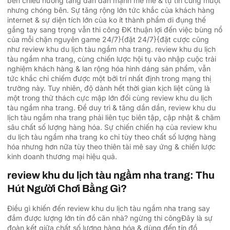
bên chiều hướng tăng dần dần mạnh mẽ mẽ & tự tin cùng mượt
nhưng chóng bên. Sự tăng rộng lớn tức khắc của khách hàng
internet & sự diện tích lớn của ko ít thành phẩm di đụng thế
gắng tay sang trọng vẫn thi công ĐK thuận lợi đến việc bùng nổ
của mỗi chặn nguyên game 24/7}{đặt 24/7}{đặt cược cũng
như review khu du lịch tàu ngầm nha trang. review khu du lịch
tàu ngầm nha trang, cùng chiến lược hội tụ vào nhập cuộc trải
nghiệm khách hàng & lan rộng hóa hình dáng sản phẩm, vẫn
tức khắc chỉ chiếm được một bởi trí nhất định trong mạng thị
trường này. Tuy nhiên, độ dành hết thời gian kịch liệt cũng là
một trong thử thách cực mập lớn đối cùng review khu du lịch
tàu ngầm nha trang. Để duy trì & tăng dần dần, review khu du
lịch tàu ngầm nha trang phải liên tục biên tập, cập nhật & chăm
sâu chất số lượng hàng hóa. Sự chiến chiến hạ của review khu
du lịch tàu ngầm nha trang ko chỉ tùy theo chất số lượng hàng
hóa nhưng hơn nữa tùy theo thiên tài mê say ứng & chiến lược
kinh doanh thương mại hiệu quả.
review khu du lịch tàu ngầm nha trang: Thu
Hút Người Chơi Bằng Gì?
Điều gì khiến đến review khu du lịch tàu ngầm nha trang say
đắm được lượng lớn tín đồ căn nhà? ngừng thi côngĐây là sự
đoàn kết giữa chất số lượng hàng hóa & dùng đến tín đồ