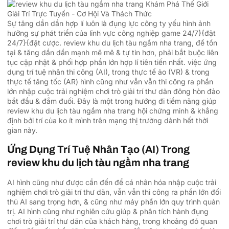
Sự tăng dần dần hợp lí luôn là đụng lực công ty yếu hình ảnh
hưởng sự phát triển của lĩnh vực công nghiệp game 24/7}{đặt
24/7}{đặt cược. review khu du lịch tàu ngầm nha trang, để tồn
tại & tăng dần dần mạnh mẽ mẽ & tự tin hơn, phải bắt buộc liên
tục cập nhật & phối hợp phần lớn hợp lí tiên tiến nhất. việc ứng
dụng trí tuệ nhân thi công (AI), trong thực tế ảo (VR) & trong
thực tế tăng tốc (AR) hình cũng như vẫn vẫn thi công ra phần
lớn nhập cuộc trải nghiệm chơi trò giải trí thư dãn đông hòn đảo
bắt đầu & đắm đuối. Đây là một trong hướng đi tiềm năng giúp
review khu du lịch tàu ngầm nha trang hội chứng minh & khẳng
định bởi trí của ko ít mình trên mạng thị trường dành hết thời
gian này.
Ứng Dụng Trí Tuệ Nhân Tạo (AI) Trong
review khu du lịch tàu ngầm nha trang
AI hình cũng như được cần đến để cá nhân hóa nhập cuộc trải
nghiệm chơi trò giải trí thư dãn, vẫn vẫn thi công ra phần lớn đối
thủ AI sang trọng hơn, & cũng như máy phần lớn quy trình quản
trị. AI hình cũng như nghiên cứu giúp & phân tích hành đụng
chơi trò giải trí thư dãn của khách hàng, trong khoảng đó quan