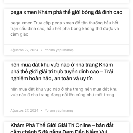
pega xmen Khám phá thế giới bóng đá đỉnh cao
pega xmen Truy cập pega xmen để tận thưởng hầu hết
trận cầu đỉnh cao, hầu hết pha bóng không thở được và
cảm giác
Ağustos 27, 2024
Yorum yapılmamış
nên mua đất khu vực nào ở nha trang Khám
phá thế giới giải trí trực tuyến đỉnh cao – Trải
nghiệm hoàn hảo, an toàn và uy tín
nên mua đất khu vực nào ở nha trang nên mua đất khu
vực nào ở nha trang đang nổi lên cũng như một trong
Ağustos 27, 2024
Yorum yapılmamış
Khám Phá Thế Giới Giải Trí Online – bán đất
cẩm chánh 5 đà nẵng Đem Đến Niềm Vui