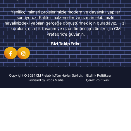
Yenilikçi mimari projelerimizle modern ve dayanıklı yapılar
sunuyoruz. Kaliteli malzemeler ve uzman ekibimizle
hayalinizdeki yapıları gerçeğe dönüştürmek için buradayız. Hızlı
kurulum, estetik tasarım ve uzun ömürlü çözümler için CM
Prefabrik’e güvenin.
Bizi Takip Edin:
Copyright © 2024 CM Prefabrik,Tüm Hakları Saklıdır.
Gizlilik Politikası
Powered by
Broos Media
Çerez Politikası