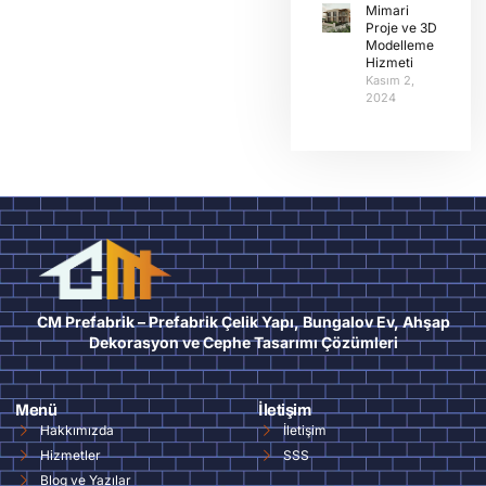
Mimari
Proje ve 3D
Modelleme
Hizmeti
Kasım 2,
2024
CM Prefabrik – Prefabrik Çelik Yapı, Bungalov Ev, Ahşap
Dekorasyon ve Cephe Tasarımı Çözümleri
Menü
İletişim
Hakkımızda
İletişim
Hizmetler
SSS
Blog ve Yazılar