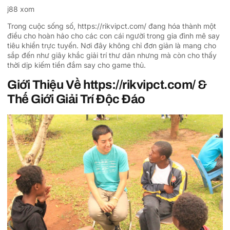
j88 xom
Trong cuộc sống số, https://rikvipct.com/ đang hóa thành một
điều cho hoàn hảo cho các con cái người trong gia đình mê say
tiêu khiển trực tuyến. Nơi đây không chỉ đơn giản là mang cho
sắp đến như giây khắc giải trí thư dãn nhưng mà còn cho thấy
thời dịp kiếm tiền đắm say cho game thủ.
Giới Thiệu Về https://rikvipct.com/ &
Thế Giới Giải Trí Độc Đáo