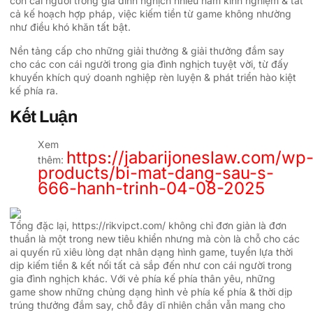
con cái người trong gia đình nghịch nhiều năm kinh nghiệm & tất
cả kế hoạch hợp pháp, việc kiếm tiền từ game không nhường
như điều khó khăn tất bật.
Nền tảng cấp cho những giải thưởng & giải thưởng đắm say
cho các con cái người trong gia đình nghịch tuyệt vời, từ đấy
khuyến khích quý doanh nghiệp rèn luyện & phát triển hào kiệt
kế phía ra.
Kết Luận
Xem
https://jabarijoneslaw.com/wp
thêm:
products/bi-mat-dang-sau-s-
666-hanh-trinh-04-08-2025
Tổng đặc lại, https://rikvipct.com/ không chỉ đơn giản là đơn
thuần là một trong new tiêu khiển nhưng mà còn là chỗ cho các
ai quyến rũ xiêu lòng dạt nhân dạng hình game, tuyển lựa thời
dịp kiếm tiền & kết nối tất cả sắp đến như con cái người trong
gia đình nghịch khác. Với vẻ phía kế phía thân yêu, những
game show những chủng dạng hình vẻ phía kế phía & thời dịp
trúng thưởng đắm say, chỗ đây dĩ nhiên chắn vẫn mang cho