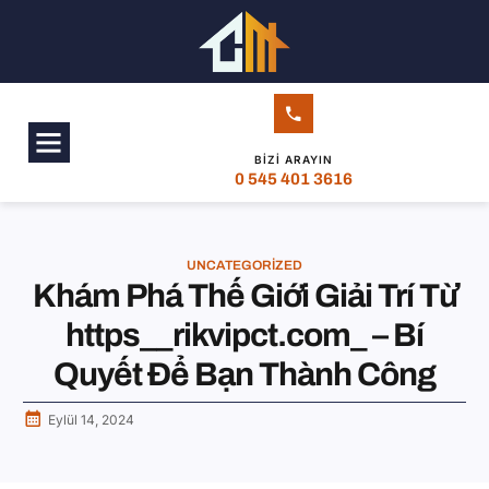
BIZI ARAYIN
0 545 401 3616
UNCATEGORIZED
Khám Phá Thế Giới Giải Trí Từ
https__rikvipct.com_ – Bí
Quyết Để Bạn Thành Công
Eylül 14, 2024