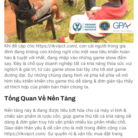
Khi đề cập cho https://rikvipct.com/, con cái người trong gia
đình đang không còn không nghĩ cho một new tiêu khiển hoàn
hảo & tuyệt vời nhất, đang nhập vào những game show đắm
say. Đây là chỗ quý doanh nghiệp tất cả khả năng thỏa sức vui
nghịch & giải trí, từ các game show bài tây cho tới slot game
đương đại. Sự những chủng dạng hình vẻ phía kế phía về mô
hình tiêu khiển khiến cho game thủ dễ dàng & đơn giản tậu thấy
sở thích hợp của phiên bản thân chúng ta.
Tổng Quan Về Nền Tảng
Nền tảng này & đang được tiêu bớt hóa cho cả máy vi tính &
chiếc sản phẩm di rượu cồn, giúp game thủ tất cả khả năng dễ
dàng & đơn giản truy hỏi vấn phần nhiều lúc phần nhiều chỗ.
Giao diện thân yêu & dễ cần cho là một trong điểm cộng của
https://rikvipct.com/. Sự quyến rũ & vận tốc mua đặt trang