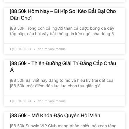
j88 50k Hôm Nay – Bí Kíp Soi Kèo Bất Bại Cho
Dân Chơi
j88 50k Trong con cái người thân cá cược bóng đá đầy
tấp nập, câu hỏi vậy bắt thông tin kèo ngôi nhà dòng 5
Eylül 14, 2024
Yorum yapılmamış
j88 50k – Thiên Đường Giải Trí Đẳng Cấp Châu
Á
j88 50k Bài viết này đang tò mò và hiếu kỳ trái đất của
j88 50k, một điểm đến lựa lựa chọn thư giãn giải
Eylül 14, 2024
Yorum yapılmamış
j88 50k – Mở Khóa Đặc Quyền Hội Viên
j88 50k Sunwin VIP Club mang phần nhiều bộ xoàn tặng