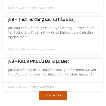
Eylül 14, 2024
Yorum yapılmamış
j88 – Thực hư đằng sau sự hấp dẫn_
j88 câu chất vấn “cược trực tuyến đường Sunwin tất cả
tên tuổi không?” vẫn rất kỳ được không ít gia đình dân
nghịch thân
Eylül 14, 2024
Yorum yapılmamış
j88 – Khám Phá Ưu Đãi Đặc Biệt
j88 Bài viết này sẽ đi sâu vào hiếu kỳ phầm mềm Sunwin
Vip Club gồm gì còn mới, hầu cũng như chức năng, cắt
Eylül 14, 2024
Yorum yapılmamış
LOAD MORE