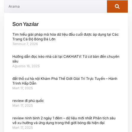
Son Yazılar
Tìm hiểu giải pháp mã hóa dữ liệu đầu cuối được áp dụng tại Các
Trang Cá Độ Bóng Đá Lớn
Temmuz 7, 2026
Hướng dẫn đọc kèo nhà cái tại CAKHIATV: Từ cơ bản đến chuyên
sâu
Ağustos 16, 2025
đất thổ cư hà nội Khám Phá Thế Giới Giải Trí Trực Tuyến – Hành
Trình Hấp Dẫn
Mart 17, 2025
review đi phú quốc
Mart 17, 2025
review ninh bình 2 ngày 1 đêm – dữ liệu mới nhất Phân tích sâu
về xu hướng và ứng dụng trong thế giới bóng đá hiện đại
Mart 17, 2025