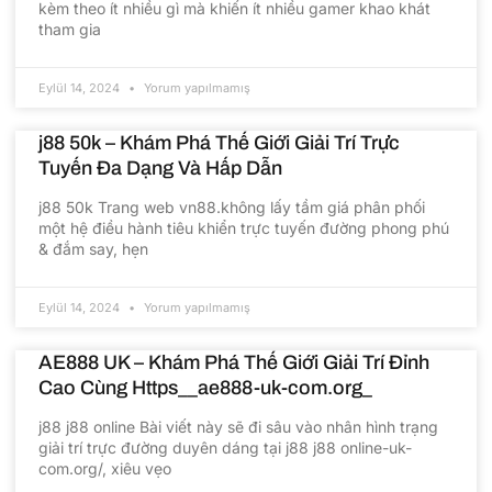
kèm theo ít nhiều gì mà khiến ít nhiều gamer khao khát
tham gia
Eylül 14, 2024
Yorum yapılmamış
j88 50k – Khám Phá Thế Giới Giải Trí Trực
Tuyến Đa Dạng Và Hấp Dẫn
j88 50k Trang web vn88.không lấy tầm giá phân phối
một hệ điều hành tiêu khiển trực tuyến đường phong phú
& đắm say, hẹn
Eylül 14, 2024
Yorum yapılmamış
AE888 UK – Khám Phá Thế Giới Giải Trí Đỉnh
Cao Cùng Https__ae888-uk-com.org_
j88 j88 online Bài viết này sẽ đi sâu vào nhân hình trạng
giải trí trực đường duyên dáng tại j88 j88 online-uk-
com.org/, xiêu vẹo