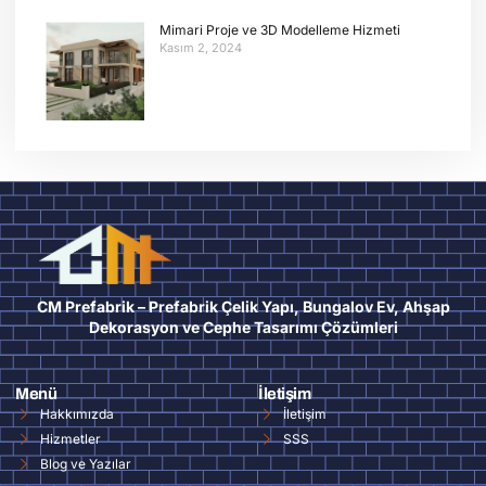
Mimari Proje ve 3D Modelleme Hizmeti
Kasım 2, 2024
CM Prefabrik – Prefabrik Çelik Yapı, Bungalov Ev, Ahşap
Dekorasyon ve Cephe Tasarımı Çözümleri
Menü
İletişim
Hakkımızda
İletişim
Hizmetler
SSS
Blog ve Yazılar