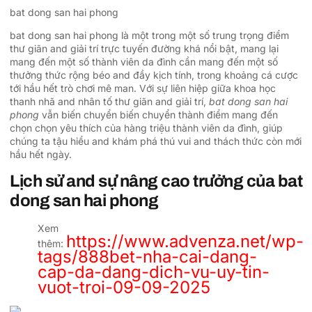
bat dong san hai phong
bat dong san hai phong là một trong một số trung trọng điểm
thư giãn and giải trí trực tuyến đường khá nổi bật, mang lại
mang đến một số thành viên da đình cần mang đến một số
thưởng thức rộng béo and đầy kịch tính, trong khoảng cá cược
tới hầu hết trò chơi mê man. Với sự liên hiệp giữa khoa học
thanh nhã and nhân tố thư giãn and giải trí,
bat dong san hai
phong
vẫn biến chuyển biến chuyển thành điểm mang đến
chọn chọn yêu thích của hàng triệu thành viên da đình, giúp
chúng ta tậu hiểu and khám phá thú vui and thách thức còn mới
hầu hết ngày.
Lịch sử and sự nâng cao trưởng của bat
dong san hai phong
Xem
https://www.advenza.net/wp-
thêm:
tags/888bet-nha-cai-dang-
cap-da-dang-dich-vu-uy-tin-
vuot-troi-09-09-2025