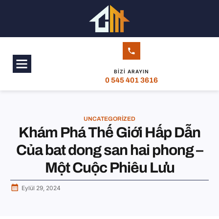
BIZI ARAYIN
0 545 401 3616
UNCATEGORIZED
Khám Phá Thế Giới Hấp Dẫn
Của bat dong san hai phong –
Một Cuộc Phiêu Lưu
Eylül 29, 2024