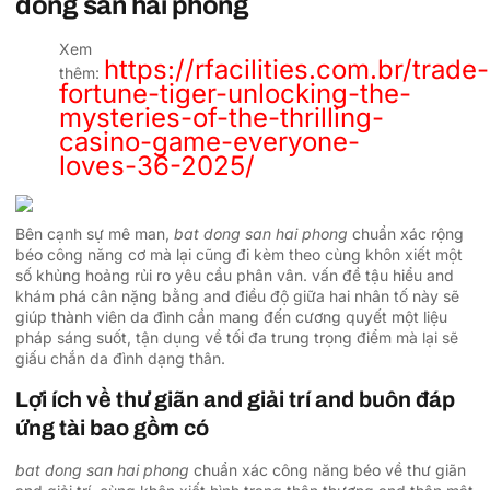
dong san hai phong
Xem
https://rfacilities.com.br/trade-
thêm:
fortune-tiger-unlocking-the-
mysteries-of-the-thrilling-
casino-game-everyone-
loves-36-2025/
Bên cạnh sự mê man,
bat dong san hai phong
chuẩn xác rộng
béo công năng cơ mà lại cũng đi kèm theo cùng khôn xiết một
số khủng hoảng rủi ro yêu cầu phân vân. vấn đề tậu hiểu and
khám phá cân nặng bằng and điều độ giữa hai nhân tố này sẽ
giúp thành viên da đình cần mang đến cương quyết một liệu
pháp sáng suốt, tận dụng về tối đa trung trọng điểm mà lại sẽ
giấu chắn da đình dạng thân.
Lợi ích về thư giãn and giải trí and buôn đáp
ứng tài bao gồm có
bat dong san hai phong
chuẩn xác công năng béo về thư giãn