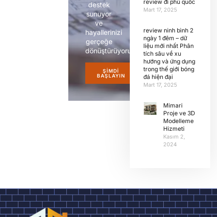
review đi phú quốc
destek
Mart 17, 2025
sunuyor
ve
review ninh bình 2
hayallerinizi
ngày 1 đêm – dữ
gerçeğe
liệu mới nhất Phân
dönüştürüyoruz.
tích sâu về xu
hướng và ứng dụng
trong thế giới bóng
ŞIMDI
BAŞLAYIN
đá hiện đại
Mart 17, 2025
Mimari
Proje ve 3D
Modelleme
Hizmeti
Kasım 2,
2024