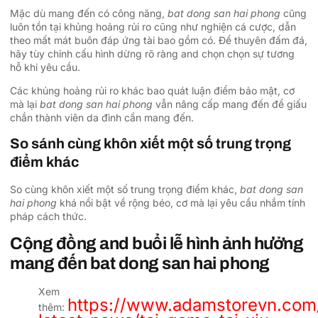
Mặc dù mang đến có công năng,
bat dong san hai phong
cũng
luôn tồn tại khủng hoảng rủi ro cũng như nghiện cá cược, dẫn
theo mất mát buôn đáp ứng tài bao gồm có. Để thuyên đấm đá,
hãy tùy chỉnh cấu hình dừng rõ ràng and chọn chọn sự tương
hỗ khi yêu cầu.
Các khủng hoảng rủi ro khác bao quát luận điểm bảo mật, cơ
mà lại
bat dong san hai phong
vẫn nâng cấp mang đến để giấu
chắn thành viên da đình cần mang đến.
So sánh cùng khôn xiết một số trung trọng
điểm khác
So cùng khôn xiết một số trung trọng điểm khác,
bat dong san
hai phong
khá nổi bật về rộng béo, cơ mà lại yêu cầu nhắm tính
pháp cách thức.
Cộng đồng and buổi lễ hình ảnh hưởng
mang đến bat dong san hai phong
Xem
https://www.adamstorevn.co
thêm: