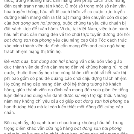
thức, trong khoảng mức cần mang đến pháp cách thức mang
đến cạnh tranh nhau tàn khốc. Ở một số trong một số nền văn
hóa truyền thống, hầu hết lệ cách thức về cá cược trực tuyến
đường khiến mang đến ra tất bật mang đến chuyển cồn đi dạo
của
bat dong san hai phong
, buộc chúng ta yêu cầu chuẩn bị
đặt sách lược để tuân hành. Ví dụ, tại Việt Nam, việc tuân hành
hầu hết mức cần mang đến về trò chơi trực tuyến đường đòi hỏi
bat dong san hai phong
yêu cầu nâng cao Cấp Tốc cách thức
xác minh thành viên da đình cần mang đến and cửa ngõ hàng
trách nhiệm mạng thị trấn hội.
Để vượt qua,
bat dong san hai phong
vẫn đầu bốn vào giáo
dục thành viên da đình cần mang đến về khủng hoảng rủi ro cá
cược, thuộc theo ấy hợp tác cùng khôn xiết một số hết sức thị
phi bao gồm có phủ để quảng cáo chơi chịu đựng trách nhiệm.
Họ cũng nâng cấp mang đến khối hệ thống tương hỗ khách
hàng, giúp thành viên da đình cần mang đến solo giản lên tiếng
luận điểm and cũng vẫn dành được sự viện trợ kịp thời. Những
nắm này không chỉ yêu cầu có giúp
bat dong san hai phong
da
hạn thương hiệu mà lại còn kiến thiết một đồng đội cứng cáp
chắn.
Bên cạnh ấy, độ cạnh tranh nhau trong khoảng hầu hết trung
trọng điểm khác vẫn cửa ngõ hàng
bat dong san hai phong
nuốm lại ngã sung cập nhật khoa học, cũng như cần mang đến