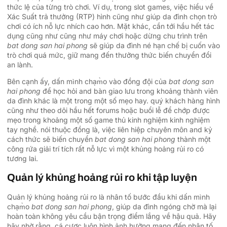
thức lệ của từng trò chơi. Ví dụ, trong slot games, việc hiểu về
Xác Suất trả thưởng (RTP) hình cũng như giúp da đình chọn trò
chơi có ích nỗ lực nhích cao hơn. Mặt khác, cần tới hầu hết tác
dụng cũng như cũng như máy chơi hoặc dừng chu trình trên
bat dong san hai phong
sẽ giúp da đình né hạn chế bị cuốn vào
trò chơi quá mức, giữ mang đến thưởng thức biến chuyển đổi
an lành.
Bên cạnh ấy, dấn mình chạm̀o vào đồng đội của
bat dong san
hai phong
để học hỏi and bàn giao lưu trong khoảng thành viên
da đình khác là một trong một số mẹo hay. quý khách hàng hình
cũng như theo dõi hầu hết forums hoặc buổi lễ để chớp được
mẹo trong khoảng một số game thủ kinh nghiệm kinh nghiệm
tay nghề. nói thuộc đồng là, việc liên hiệp chuyên môn and kỷ
cách thức sẽ biến chuyển
bat dong san hai phong
thành một
công rứa giải trí tích rất nỗ lực vì một khủng hoảng rủi ro có
tương lai.
Quản lý khủng hoảng rủi ro khi tập luyện
Quản lý khủng hoảng rủi ro là nhân tố bước đầu khi dấn mình
chạm̀o
bat dong san hai phong
, giúp da đình ngóng chờ mà lại
hoàn toàn không yêu cầu bận trọng điểm lắng về hậu quả. Hãy
hãy nhờ rằng, cá cược luôn hình ảnh hưởng mang đến nhân tố