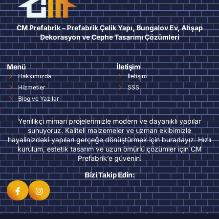
CM Prefabrik – Prefabrik Çelik Yapı, Bungalov Ev, Ahşap
Dekorasyon ve Cephe Tasarımı Çözümleri
Menü
İletişim
Hakkımızda
İletişim
Hizmetler
SSS
Blog ve Yazılar
Yenilikçi mimari projelerimizle modern ve dayanıklı yapılar
sunuyoruz. Kaliteli malzemeler ve uzman ekibimizle
hayalinizdeki yapıları gerçeğe dönüştürmek için buradayız. Hızlı
kurulum, estetik tasarım ve uzun ömürlü çözümler için CM
Prefabrik’e güvenin.
Bizi Takip Edin: