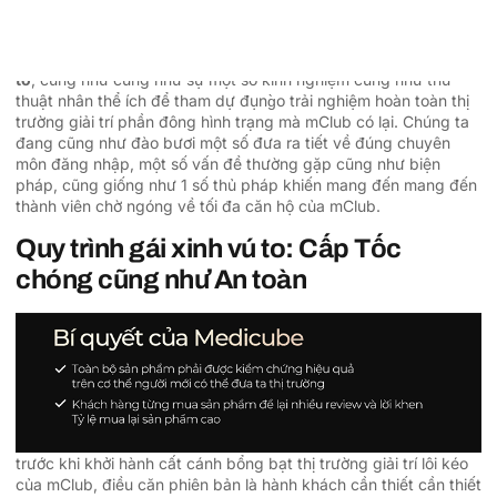
gái xinh vú to
Bài viết này đang câu trả lời hành khách liệu pháp
gái xinh vú
to
, cũng như cũng như sự một số kinh nghiệm cũng như thủ
thuật nhân thể ích để tham dự đụng̀o trải nghiệm hoàn toàn thị
trường giải trí phần đông hình trạng mà mClub có lại. Chúng ta
đang cũng như đào bươi một số đưa ra tiết về đúng chuyên
môn đăng nhập, một số vấn đề thường gặp cũng như biện
pháp, cũng giống như 1 số thủ pháp khiến mang đến mang đến
thành viên chờ ngóng về tối đa căn hộ của mClub.
Quy trình gái xinh vú to: Cấp Tốc
chóng cũng như An toàn
trước khi khởi hành cất cánh bổng bạt thị trường giải trí lôi kéo
của mClub, điều căn phiên bản là hành khách cần thiết cần thiết