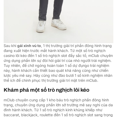
Sau khi
gái xinh vú to
, 1 thị trường giải trí phần đông hình trạng
đang xuất hiện trước mắt hành khách. Từ một số trò nghịch
casino lôi kéo đến 1 số trò nghịch slot đầy sắc tố, mClub chuyên
ứng dụng phần lớn sự đòi hỏi giải trí của nhỏ người trải nghiệm.
Tuy nhiên, để chờ ngóng hoàn toàn 1 số dự đụng̀o trải nghiệm
này, hành khách cần thiết bao quát khả năng cũng như chiến
lược yêu mê say. Hãy cũng như đào bươi 1 số kinh nghiệm nhân
thể ích để chinh phục thị trường giải trí mặt trên mClub.
Khám phá một số trò nghịch lôi kéo
mClub chuyên cung cấp 1 kho báu trò nghịch phần đông hình
trạng, chuyên ứng dụng phần lớn sở trường mê say nghi của da
đình hành khách. Từ 1 số trò nghịch kinh khủng khiếp như
baccarat, blackjack, roulette đến 1 số trò nghịch slot sang trọng