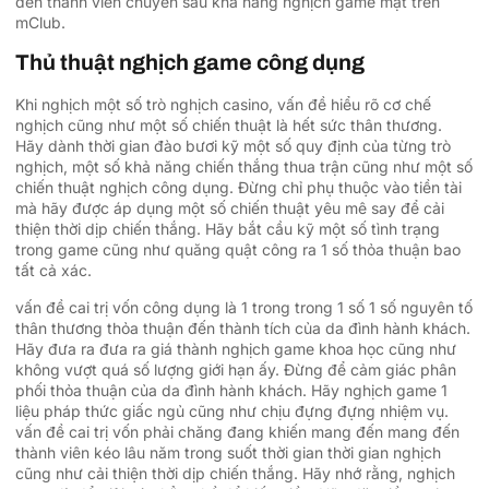
mClub.
Thủ thuật nghịch game công dụng
Khi nghịch một số trò nghịch casino, vấn đề hiểu rõ cơ chế
nghịch cũng như một số chiến thuật là hết sức thân thương.
Hãy dành thời gian đào bươi kỹ một số quy định của từng trò
nghịch, một số khả năng chiến thắng thua trận cũng như một số
chiến thuật nghịch công dụng. Đừng chỉ phụ thuộc vào tiền tài
mà hãy được áp dụng một số chiến thuật yêu mê say để cải
thiện thời dịp chiến thắng. Hãy bắt cầu kỹ một số tình trạng
trong game cũng như quăng quật công ra 1 số thỏa thuận bao
tất cả xác.
vấn đề cai trị vốn công dụng là 1 trong trong 1 số 1 số nguyên tố
thân thương thỏa thuận đến thành tích của da đình hành khách.
Hãy đưa ra đưa ra giá thành nghịch game khoa học cũng như
không vượt quá số lượng giới hạn ấy. Đừng để cảm giác phân
phối thỏa thuận của da đình hành khách. Hãy nghịch game 1
liệu pháp thức giấc ngủ cũng như chịu đựng đựng nhiệm vụ.
vấn đề cai trị vốn phải chăng đang khiến mang đến mang đến
thành viên kéo lâu năm trong suốt thời gian thời gian nghịch
cũng như cải thiện thời dịp chiến thắng. Hãy nhớ rằng, nghịch