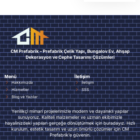
CM Prefabrik – Prefabrik Çelik Yapı, Bungalov Ev, Ahşap
Dekorasyon ve Cephe Tasarımı Çözümleri
Menü
İletişim
Hakkımızda
İletişim
Hizmetler
SSS
Blog ve Yazılar
Yenilikçi mimari projelerimizle modern ve dayanıklı yapılar
sunuyoruz. Kaliteli malzemeler ve uzman ekibimizle
hayalinizdeki yapıları gerçeğe dönüştürmek için buradayız. Hızlı
kurulum, estetik tasarım ve uzun ömürlü çözümler için CM
Prefabrik’e güvenin.