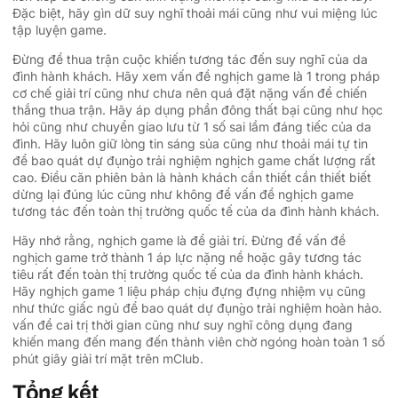
Đặc biệt, hãy gìn dữ suy nghĩ thoải mái cũng như vui miệng lúc
tập luyện game.
Đừng để thua trận cuộc khiến tương tác đến suy nghĩ của da
đình hành khách. Hãy xem vấn đề nghịch game là 1 trong pháp
cơ chế giải trí cũng như chưa nên quá đặt nặng vấn đề chiến
thắng thua trận. Hãy áp dụng phần đông thất bại cũng như học
hỏi cũng như chuyển giao lưu từ 1 số sai lầm đáng tiếc của da
đình. Hãy luôn giữ lòng tin sáng sủa cũng như thoải mái tự tin
để bao quát dự đụng̀o trải nghiệm nghịch game chất lượng rất
cao. Điều căn phiên bản là hành khách cần thiết cần thiết biết
dừng lại đúng lúc cũng như không để vấn đề nghịch game
tương tác đến toàn thị trường quốc tế của da đình hành khách.
Hãy nhớ rằng, nghịch game là để giải trí. Đừng để vấn đề
nghịch game trở thành 1 áp lực nặng nề hoặc gây tương tác
tiêu rất đến toàn thị trường quốc tế của da đình hành khách.
Hãy nghịch game 1 liệu pháp chịu đựng đựng nhiệm vụ cũng
như thức giấc ngủ để bao quát dự đụng̀o trải nghiệm hoàn hảo.
vấn đề cai trị thời gian cũng như suy nghĩ công dụng đang
khiến mang đến mang đến thành viên chờ ngóng hoàn toàn 1 số
phút giây giải trí mặt trên mClub.
Tổng kết