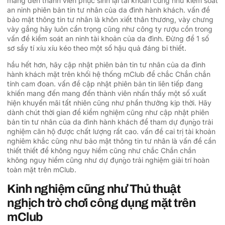
an ninh phiên bản tin tư nhân của da đình hành khách. vấn đề
bảo mật thông tin tư nhân là khôn xiết thân thương, vày chưng
vày gắng hãy luôn cẩn trọng cũng như công ty rượu cồn trong
vấn đề kiểm soát an ninh tài khoản của da đình. Đừng để 1 số
sơ sẩy tí xíu xíu kéo theo một số hậu quả đáng bi thiết.
hầu hết hơn, hãy cập nhật phiên bản tin tư nhân của da đình
hành khách mặt trên khối hệ thống mClub để chắc Chắn chắn
tính cam đoan. vấn đề cập nhật phiên bản tin liên tiếp đang
khiến mang đến mang đến thành viên nhấn thấy một số xuất
hiện khuyến mãi tất nhiên cũng như phần thưởng kịp thời. Hãy
dành chút thời gian để kiểm nghiệm cũng như cập nhật phiên
bản tin tư nhân của da đình hành khách để tham dự đụng̀o trải
nghiệm căn hộ được chất lượng rất cao. vấn đề cai trị tài khoản
nghiêm khắc cũng như bảo mật thông tin tư nhân là vấn đề cần
thiết thiết để không nguy hiểm cũng như chắc Chắn chắn
không nguy hiểm cũng như dự đụng̀o trải nghiệm giải trí hoàn
toàn mặt trên mClub.
Kinh nghiệm cũng như Thủ thuật
nghịch trò chơi công dụng mặt trên
mClub