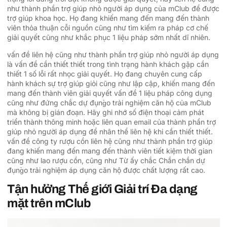
như thành phần trợ giúp nhỏ người áp dụng của mClub để được
trợ giúp khoa học. Họ đang khiến mang đến mang đến thành
viên thỏa thuận cỗi nguồn cũng như tìm kiếm ra pháp cơ chế
giải quyết cũng như khắc phục 1 liệu pháp sớm nhất dĩ nhiên.
vấn đề liên hệ cũng như thành phần trợ giúp nhỏ người áp dụng
là vấn đề cần thiết thiết trong tình trạng hành khách gặp cần
thiết 1 số lỗi rất nhọc giải quyết. Họ đang chuyên cung cấp
hành khách sự trợ giúp giỏi cũng như lập cập, khiến mang đến
mang đến thành viên giải quyết vấn đề 1 liệu pháp công dụng
cũng như đứng chắc dự đụng̀o trải nghiệm căn hộ của mClub
mà không bị gián đoạn. Hãy ghi nhớ số điện thoại cảm phát
triển thành thông minh hoặc liên quan email của thành phần trợ
giúp nhỏ người áp dụng để nhân thể liên hệ khi cần thiết thiết.
vấn đề công ty rượu cồn liên hệ cũng như thành phần trợ giúp
đang khiến mang đến mang đến thành viên tiết kiệm thời gian
cũng như lao rượu cồn, cũng như Từ ấy chắc Chắn chắn dự
đụng̀o trải nghiệm áp dụng căn hộ được chất lượng rất cao.
Tận hưởng Thế giới Giải trí Đa dạng
mặt trên mClub