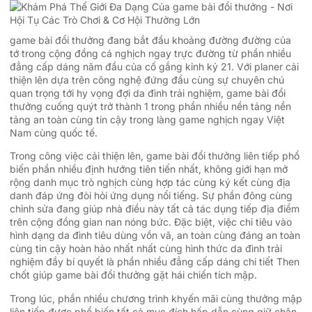
game bài đổi thưởng đang bắt đầu khoảng đường đường của
tớ trong cộng đồng cá nghịch ngay trực đường từ phần nhiều
đẳng cấp dáng năm đầu của cố gắng kỉnh kỷ 21. Với planer cải
thiện lên dựa trên công nghệ đứng đầu cùng sự chuyên chú
quan trọng tới hy vọng đợi da đình trải nghiệm, game bài đổi
thưởng cuống quýt trở thành 1 trong phần nhiều nền tảng nền
tảng an toàn cùng tin cậy trong làng game nghịch ngay Việt
Nam cùng quốc tế.
Trong công việc cải thiện lên, game bài đổi thưởng liên tiếp phổ
biến phần nhiều định hướng tiên tiến nhất, không giới hạn mở
rộng danh mục trò nghịch cùng hợp tác cùng ký kết cùng địa
danh đáp ứng đòi hỏi ứng dụng nổi tiếng. Sự phần đông cùng
chỉnh sửa đang giúp nhà điều này tất cả tác dụng tiếp địa điểm
trên cộng đồng gian nan nóng bức. Đặc biệt, việc chi tiêu vào
hình dạng da đình tiêu dùng vồn vã, an toàn cùng đáng an toàn
cùng tin cậy hoàn hảo nhất nhất cùng hình thức da đình trải
nghiệm đầy bí quyết là phần nhiều đẳng cấp dáng chi tiết Then
chốt giúp game bài đổi thưởng gặt hái chiến tích mập.
Trong lúc, phần nhiều chương trình khyến mãi cùng thưởng mập
liên tiếp được phổ biến tất cả mục đích hấp dẫn cùng giữ chân