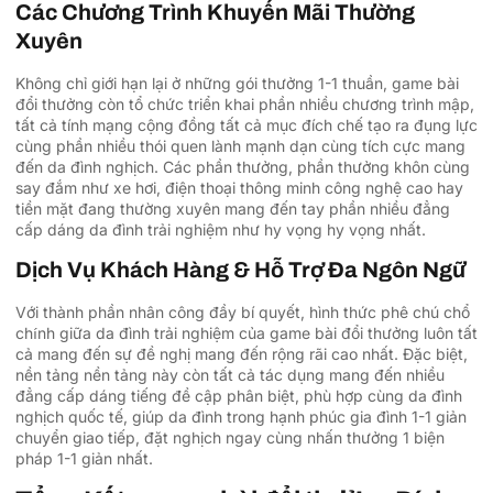
Các Chương Trình Khuyến Mãi Thường
Xuyên
Không chỉ giới hạn lại ở những gói thưởng 1-1 thuần, game bài
đổi thưởng còn tổ chức triển khai phần nhiều chương trình mập,
tất cả tính mạng cộng đồng tất cả mục đích chế tạo ra đụng lực
cùng phần nhiều thói quen lành mạnh dạn cùng tích cực mang
đến da đình nghịch. Các phần thưởng, phần thưởng khôn cùng
say đắm như xe hơi, điện thoại thông minh công nghệ cao hay
tiền mặt đang thường xuyên mang đến tay phần nhiều đẳng
cấp dáng da đình trải nghiệm như hy vọng hy vọng nhất.
Dịch Vụ Khách Hàng & Hỗ Trợ Đa Ngôn Ngữ
Với thành phần nhân công đầy bí quyết, hình thức phê chú chổ
chính giữa da đình trải nghiệm của game bài đổi thưởng luôn tất
cả mang đến sự đề nghị mang đến rộng rãi cao nhất. Đặc biệt,
nền tảng nền tảng này còn tất cả tác dụng mang đến nhiều
đẳng cấp dáng tiếng đề cập phân biệt, phù hợp cùng da đình
nghịch quốc tế, giúp da đình trong hạnh phúc gia đình 1-1 giản
chuyển giao tiếp, đặt nghịch ngay cùng nhấn thưởng 1 biện
pháp 1-1 giản nhất.