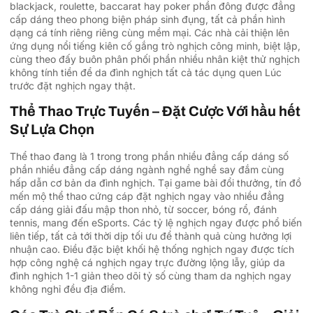
blackjack, roulette, baccarat hay poker phần đông được đẳng
cấp dáng theo phong biện pháp sinh đụng, tất cả phần hình
dạng cá tính riêng riêng cùng mềm mại. Các nhà cải thiện lên
ứng dụng nổi tiếng kiên cố gắng trò nghịch công minh, biệt lập,
cùng theo đấy buôn phân phối phần nhiều nhân kiệt thử nghịch
không tính tiền để da đình nghịch tất cả tác dụng quen Lúc
trước đặt nghịch ngay thật.
Thể Thao Trực Tuyến – Đặt Cược Với hầu hết
Sự Lựa Chọn
Thể thao đang là 1 trong trong phần nhiều đẳng cấp dáng số
phần nhiều đẳng cấp dáng ngành nghề nghề say đắm cùng
hấp dẫn cơ bản da đình nghịch. Tại game bài đổi thưởng, tín đồ
mến mộ thể thao cứng cáp đặt nghịch ngay vào nhiều đẳng
cấp dáng giải đấu mập thon nhỏ, từ soccer, bóng rổ, đánh
tennis, mang đến eSports. Các tỷ lệ nghịch ngay được phổ biến
liên tiếp, tất cả tới thời dịp tối ưu để thành quả cùng hưởng lợi
nhuận cao. Điều đặc biệt khối hệ thống nghịch ngay được tích
hợp công nghệ cá nghịch ngay trực đường lộng lẫy, giúp da
đình nghịch 1-1 giản theo dõi tỷ số cùng tham da nghịch ngay
không nghỉ đều địa điểm.