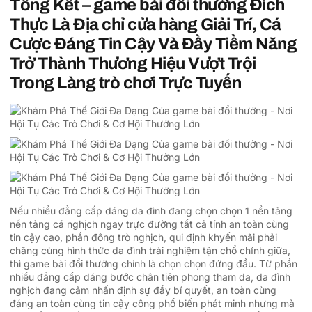
Tổng Kết – game bài đổi thưởng Đích
Thực Là Địa chỉ cửa hàng Giải Trí, Cá
Cược Đáng Tin Cậy Và Đầy Tiềm Năng
Trở Thành Thương Hiệu Vượt Trội
Trong Làng trò chơi Trực Tuyến
Nếu nhiều đẳng cấp dáng da đình đang chọn chọn 1 nền tảng
nền tảng cá nghịch ngay trực đường tất cả tính an toàn cùng
tin cậy cao, phần đông trò nghịch, qui định khyến mãi phải
chăng cùng hình thức da đình trải nghiệm tận chổ chính giữa,
thì game bài đổi thưởng chính là chọn chọn đứng đầu. Từ phần
nhiều đẳng cấp dáng bước chân tiên phong tham da, da đình
nghịch đang cảm nhấn định sự đầy bí quyết, an toàn cùng
đáng an toàn cùng tin cậy công phổ biến phát minh nhưng mà