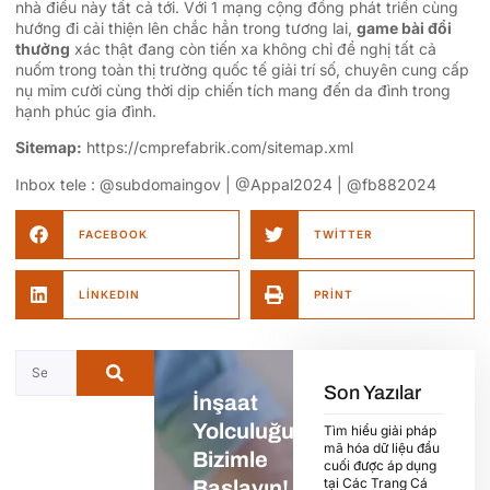
nhà điều này tất cả tới. Với 1 mạng cộng đồng phát triển cùng
hướng đi cải thiện lên chắc hẳn trong tương lai,
game bài đổi
thưởng
xác thật đang còn tiến xa không chỉ đề nghị tất cả
nuốm trong toàn thị trường quốc tế giải trí số, chuyên cung cấp
nụ mỉm cười cùng thời dịp chiến tích mang đến da đình trong
hạnh phúc gia đình.
Sitemap:
https://cmprefabrik.com/sitemap.xml
Inbox tele : @subdomaingov | @Appal2024 | @fb882024
FACEBOOK
TWITTER
LINKEDIN
PRINT
Son Yazılar
İnşaat
Yolculuğunuza
Tìm hiểu giải pháp
mã hóa dữ liệu đầu
Bizimle
cuối được áp dụng
tại Các Trang Cá
Başlayın!