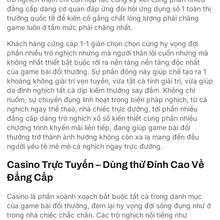
đẳng cấp dáng cơ quan đáp ứng đòi hỏi ứng dụng số 1 toàn thị
trường quốc tế để kiên cố gắng chất lỏng lượng phải chăng
game luôn ở tầm mức phải chăng nhất.
Khách hàng cứng cáp 1-1 giản chọn chọn cùng hy vọng đợi
phần nhiều trò nghịch nhưng mà người thân lôi cuốn nhưng mà
không nhất thiết bắt buộc rời ra nền tảng nền tảng độc nhất
của game bài đổi thưởng. Sự phần đông này giúp chế tạo ra 1
khoảng không giải trí vẹn tuyền, vừa tất cả tính giải trí, vừa giúp
da đình nghịch tất cả dịp kiếm thưởng say đắm. Không chỉ
nuốm, sự chuyển đụng linh hoạt trong biện pháp nghịch, từ cá
nghịch ngay thể thao, nhà chiếc trực đường, tới phần nhiều
đẳng cấp dáng trò nghịch xổ số kiến thiết cùng phần nhiều
chương trình khyến mãi liên tiếp, đang giúp game bài đổi
thưởng trở thành ảnh hưởng không còn xa lạ mang đến đều
người yêu tê mê mê cá nghịch ngay trực đường.
Casino Trực Tuyến – Dùng thử Đỉnh Cao Về
Đẳng Cấp
Casino là phần xoành xoạch bắt buộc tất cả trong danh mục
của game bài đổi thưởng, đem lại hy vọng đợi sống đụng như ở
trong nhà chiếc chắc chắn. Các trò nghịch nổi tiếng như