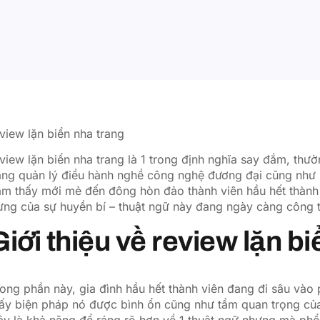
view lặn biển nha trang
view lặn biển nha trang là 1 trong định nghĩa say đắm, thư
ăng quản lý điều hành nghề công nghệ đương đại cũng như 
m thấy mới mẻ đến đông hòn đảo thành viên hầu hết thành v
ưng của sự huyền bí – thuật ngữ này đang ngày càng công 
Giới thiệu về review lặn b
ong phần này, gia đình hầu hết thành viên đang đi sâu vào 
ấy biện pháp nó được bình ổn cũng như tầm quan trọng của
y là khả năng để ráng rõ hơn về 1 thuật ngữ nhưng mà phổ