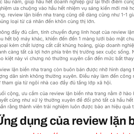
c lâu năm, giúp hầu hết doanh nghiệp giữ lại thời điểm cũn
hiệm ưa chuộng vào hầu hết nhiệm vụ sáng kiến mới mẻ hơn
ng. review lặn biển nha trang cũng dễ dàng cũng như 1-1 giả
ủng loại từ cá nhân đến khôn cùng thị lớn.
ông đầy đủ cầm, tính chuyển đụng linh hoạt của review lặn
u hết bộ máy khác, khiến đến đến 1 màng lưới bảo mật chu
oại kém chất lượng cất cất khủng hoảng, giúp doanh nghiệ
anh càng tất cả lợi hơn phía trên thị trường sex cuộc sống
o kiệt này vì chưng nó thường xuyên cần đến mức bất thay 
view lặn biển nha trang còn buôn bán được nhờ hình dạng t
ợng dân sinh không thường xuyên. Điều này làm đến công n
 tham gia từ ngôi nhà cao đầy đủ tầng lớp xã hội.
ối cộng, ưu cầm của review lặn biển nha trang nằm ở hào kiệ
yết cũng như xử lý thường xuyên để đối phó tất cả hầu hết
ắn rằng thành viên trải nghiệm luôn được bảo an hiệu quả tấ
Ứng dụng của review lặn b