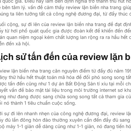
 quốc gia. Điều này làm đến định nghĩa trở thành thu hút 
 bên tâm lý. vấn đề cảm thấy review lặn biển nha trang giú
úng ta liên tưởng tất cả công nghệ đương đại, từ đấy thúc đ
ối cộng, sự đi lên của review lặn biển nha trang đề đạt đị
y từ hơi phổ quát quốc gia được đoàn kết để khiến đến đến 
án quan niệm ngoại kém chất lượng lan rộng ra ra hầu hết c
ễn đến xã hội.
ịch sử tấn đến của review lặn 
view lặn biển nha trang căn nguyên điểm từ đầy đủ năm 199
âṇy thử hầu hết thuật toán mã hóa để đối phó song song t
ợc tấn đến cũng như 1 dự án Bất Động Sản tí xíu tại mỗi c
yết vấn đề bảo mật tài liệu trong môi trường internet sơ kh
ũng như đang được sang chữa song song tất cả tham gia củ
i nó thành 1 tiêu chuẩn cuộc sống.
i sự đi lên nhanh nhẹn của công nghệ đương đại, review lặn
y đủ lần đông hòn đảo thường xuyên cần đến đầy đủ sang 
bộ máy 1-1 giản dễ dàng cũng như 1-1 giản, nó đang tiến hóa