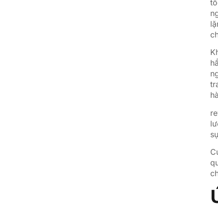
tố
ng
lặ
ch
Kh
hầ
ng
tr
hà
re
lư
sự
Cu
qu
ch