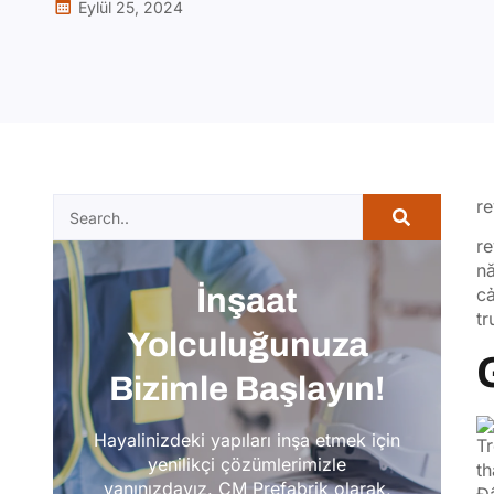
Eylül 25, 2024
re
re
n
İnşaat
cả
tr
Yolculuğunuza
Bizimle Başlayın!
Hayalinizdeki yapıları inşa etmek için
Tr
yenilikçi çözümlerimizle
th
yanınızdayız. CM Prefabrik olarak,
Đâ