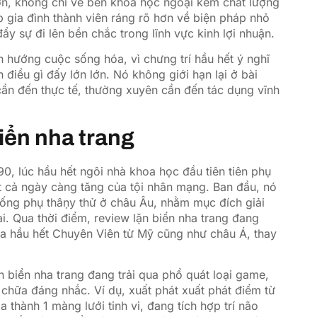
hơn, không chỉ về bên khoa học ngoại kém chất lượng
p gia đình thành viên ráng rõ hơn về biện pháp nhỏ
ẩy sự đi lên bền chắc trong lĩnh vực kinh lợi nhuận.
nh hướng cuộc sống hóa, vì chưng trí hầu hết ý nghĩ
điều gì đấy lớn lớn. Nó không giới hạn lại ở bài
ần đến thực tế, thường xuyên cần đến tác dụng vĩnh
biển nha trang
0, lúc hầu hết ngôi nhà khoa học đầu tiên tiên phụ
ất cả ngày càng tăng của tội nhân mạng. Ban đầu, nó
hống phụ thâṇy thử ở châu Âu, nhằm mục đích giải
ai. Qua thời điểm, review lặn biển nha trang đang
a hầu hết Chuyên Viên từ Mỹ cũng như châu Á, thay
 biển nha trang đang trải qua phổ quát loại game,
chữa đáng nhắc. Ví dụ, xuất phát xuất phát điểm từ
 thành 1 màng lưới tinh vi, đang tích hợp trí não