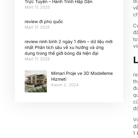
đủ
Trực Tuyến – Hành Trình Hấp Dẫn
về
Mart 17, 2025
ch
review đi phú quốc
Cu
Mart 17, 2025
đấ
to
review ninh bình 2 ngày 1 đêm – dữ liệu mới
vi
nhất Phân tích sâu về xu hướng và ứng
dụng trong thế giới bóng đá hiện đại
L
Mart 17, 2025
Mimari Proje ve 3D Modelleme
re
Hizmeti
th
Kasım 2, 2024
đư
qu
c
đổ
Vớ
đầ
1 