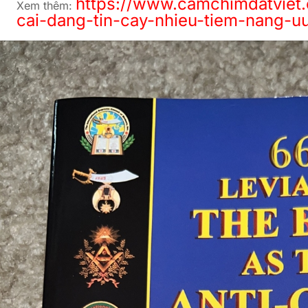
https://www.camchimdatviet
Xem thêm:
cai-dang-tin-cay-nhieu-tiem-nang-u