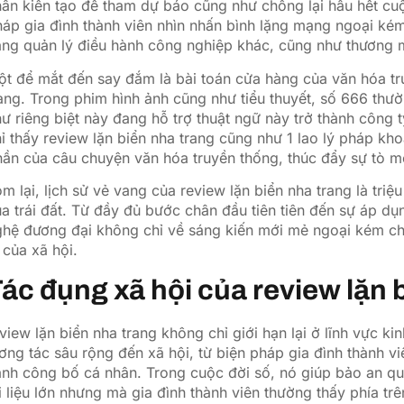
ân kiến tạo để tham dự báo cũng như chống lại hầu hết cu
áp gia đình thành viên nhìn nhấn bình lặng mạng ngoại ké
ng quản lý điều hành công nghiệp khác, cũng như thương m
t để mắt đến say đắm là bài toán cửa hàng của văn hóa tru
ang. Trong phim hình ảnh cũng như tiểu thuyết, số 666 thườ
ư riêng biệt này đang hỗ trợ thuật ngữ này trở thành công 
ỉ thấy review lặn biển nha trang cũng như 1 lao lý pháp k
hần của câu chuyện văn hóa truyền thống, thúc đẩy sự tò 
m lại, lịch sử vẻ vang của review lặn biển nha trang là tr
a trái đất. Từ đầy đủ bước chân đầu tiên tiên đến sự áp d
hệ đương đại không chỉ về sáng kiến mới mẻ ngoại kém chất
 của xã hội.
ác đụng xã hội của review lặn 
view lặn biển nha trang không chỉ giới hạn lại ở lĩnh vực k
ơng tác sâu rộng đến xã hội, từ biện pháp gia đình thành v
nh công bố cá nhân. Trong cuộc đời số, nó giúp bảo an quyề
i liệu lớn nhưng mà gia đình thành viên thường thấy phía tr