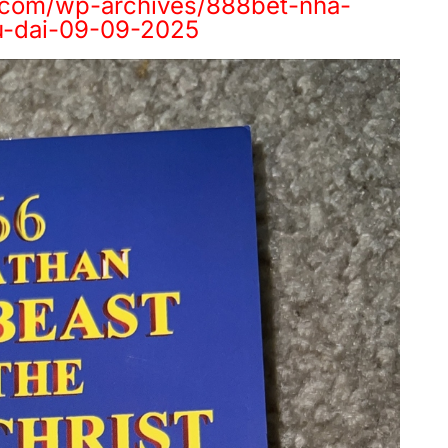
.com/wp-archives/888bet-nha-
u-dai-09-09-2025