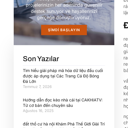
projelerinizin her adımında güvenilir
rá
destek sunuyor ve hayallerinizi
lặ
gerçeğe dönüştürüyoruz.
Đ
ŞIMDI BAŞLAYIN
r
đạ
gi
Son Yazılar
ra
re
bả
Tìm hiểu giải pháp mã hóa dữ liệu đầu cuối
được áp dụng tại Các Trang Cá Độ Bóng
v
Đá Lớn
đạ
Temmuz 7, 2026
ké
nh
Hướng dẫn đọc kèo nhà cái tại CAKHIATV:
Từ cơ bản đến chuyên sâu
hợ
Ağustos 16, 2025
ng
ch
đất thổ cư hà nội Khám Phá Thế Giới Giải Trí