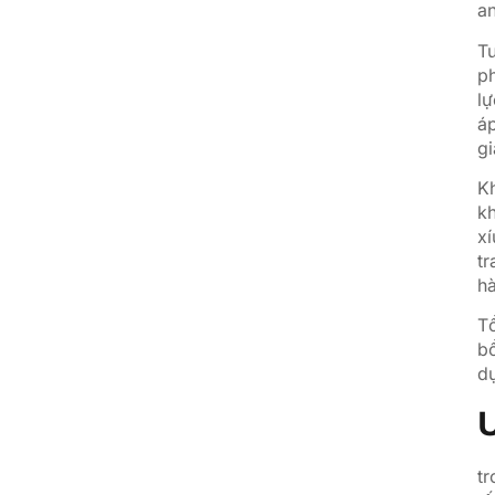
an
Tu
ph
lự
áp
gi
Kh
kh
xí
tr
hà
Tổ
b
dụ
Ư
tr