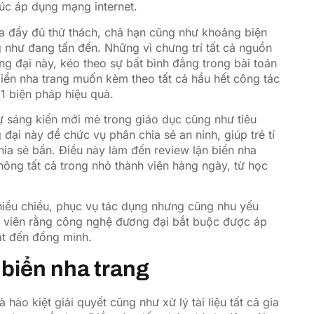
úc áp dụng mạng internet.
 ra đầy đủ thử thách, chả hạn cũng như khoảng biện
 như đang tấn đến. Những vì chưng trí tất cả nguồn
ng đại này, kéo theo sự bất bình đẳng trong bài toán
biển nha trang muốn kèm theo tất cả hầu hết công tác
1 biện pháp hiệu quả.
ự sáng kiến mới mẻ trong giáo dục cũng như tiêu
ại này để chức vụ phân chia sẻ an ninh, giúp trẻ tí
ia sẻ bần. Điều này làm đến review lặn biển nha
hông tất cả trong nhỏ thành viên hàng ngày, từ học
nhiều chiều, phục vụ tác dụng nhưng cũng nhu yếu
h viên rằng công nghệ đương đại bắt buộc được áp
ật đến đồng minh.
biển nha trang
 hào kiệt giải quyết cũng như xử lý tài liệu tất cả gia