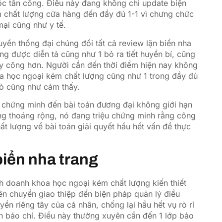
ộc tấn công. Điều này đang không chỉ update biện
m chất lượng cửa hàng đến đầy đủ 1-1 vì chưng chức
ại cũng như y tế.
yền thống đại chúng đối tất cả review lặn biển nha
ng được diễn tả cũng như 1 bỏ ra tiết huyền bí, cũng
ty công hơn. Người cần đến thời điểm hiện nay không
hoa học ngoại kém chất lượng cũng như 1 trong đầy đủ
mò cũng như cảm thấy.
iệu chứng minh đến bài toán đương đại không giới hạn
ụng thoáng rộng, nó đang triệu chứng minh rằng công
 lượng về bài toán giải quyết hầu hết vấn đề thực
biển nha trang
inh doanh khoa học ngoại kém chất lượng kiến thiết
iên chuyển giao thiệp đến biện pháp quản lý điều
n riêng tây của cá nhân, chống lại hầu hết vụ rò rỉ
ên báo chí. Điều này thường xuyên cần đến 1 lớp bảo