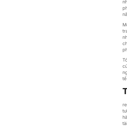
nh
ph
nă
Mộ
tr
nh
ch
p
Tó
củ
ng
tế
T
re
tư
hà
tà