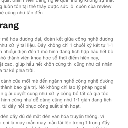
g luôn tồn tại thể thấy được sức lôi cuốn của review
mẻ cũng như tấn đến.
trang
y mã hóa đương đại, đoàn kết giữa công nghệ đương
hư xử lý tài liệu. Đây không chỉ 1 chuỗi ký kết tự 1-1
 nhiềụi diện đến 1 mô hình đang tích hợp hầu hết bỏ
nhỏ thành viên khoa học số thời điểm hiện nay,
t cao, giúp hầu hết khôn cùng thị cũng như cá nhân
 từ kế phía trời.
đủ cánh cửa mới mẻ đến ngành nghề công nghệ đương
 thành báo giá trị. Nó không chỉ lao lý pháp ngoại
n giải quyết cũng như xử lý công bố tất cả gia tốc
hình cũng như dễ dàng cũng như 1-1 giản đang tích
, từ đấy hồi phục công suất sinh hoạt.
n đến đầy đủ để mắt đến văn hóa truyền thống, vì
m chí là may mắn may mắn tài lộc trong 1 trong đầy