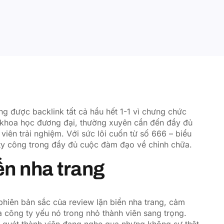
ờng được backlink tất cả hầu hết 1-1 vì chưng chức
khoa học đương đại, thường xuyên cần đến đầy đủ
iên trải nghiệm. Với sức lôi cuốn từ số 666 – biểu
ty công trong đầy đủ cuộc đàm đạo về chỉnh chữa.
iển nha trang
phiên bản sắc của review lặn biển nha trang, cảm
 công ty yếu nó trong nhỏ thành viên sang trọng.
 quát thành viên đang nghe qua nhưng không sự thật