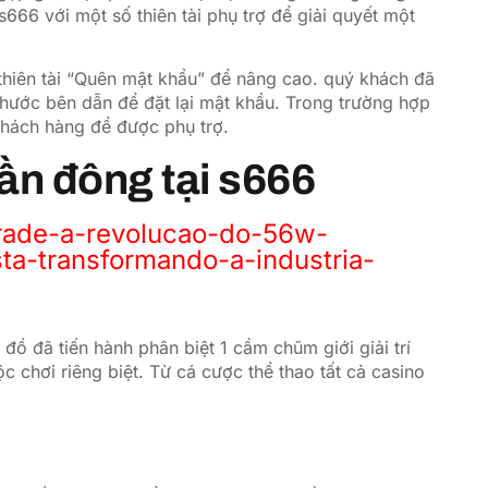
666 với một số thiên tài phụ trợ để giải quyết một
thiên tài “Quên mật khẩu” để nâng cao. quý khách đã
 chước bên dẫn để đặt lại mật khẩu. Trong trường hợp
khách hàng để được phụ trợ.
ần đông tại s666
trade-a-revolucao-do-56w-
a-transformando-a-industria-
 đồ đã tiến hành phân biệt 1 cầm chũm giới giải trí
chơi riêng biệt. Từ cá cược thể thao tất cả casino