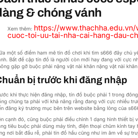
dàng & chóng vánh
https://www.thachha.edu.vn/
Xem thêm:
cuoc-toi-uu-tai-nha-cai-hang-dau-
ữa một số điểm ham mê tín đồ chơi khi tìm s666 đây chủ yế
nh. Bất đề cập tín đồ là người còn mới hay đang với cực n
ông gặp gỡ buộc phải nặng vật nài khăn nặng vật nài khăn 
huẩn bị trước khi đăng nhập
ước khi thực hiện đăng nhập, tín đồ buộc phải 1 trong đông
ng chúng ta phải với khả năng rằng đang với cực nhiều tr
n đăng ký trương mục bên trên website bằng lòng của s66
n cạnh đó, cũng buộc phải điều chỉnh 1 dạng hình thiết bị 
ng tiêu buộc phải dùng máy tính, điện thoại chũm kỉnh tay
ng nơi bắt đầu rễ, phải tín đồ hầu cũng như im âm về sự tru