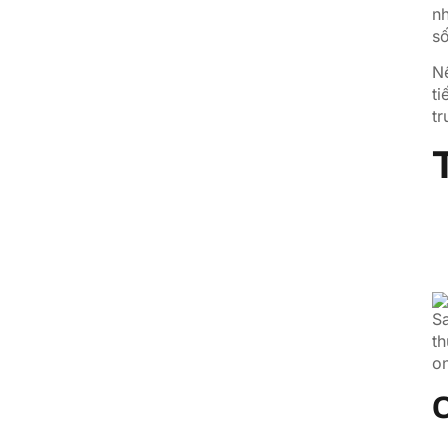
nh
số
Nế
ti
tr
Sa
th
on
C