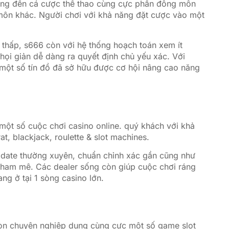
ng đến cá cược thể thao cùng cực phần đông môn
môn khác. Người chơi với khả năng đặt cược vào một
 thấp, s666 còn với hệ thống hoạch toán xem ít
họi giản dễ dàng ra quyết định chủ yếu xác. Với
một số tín đồ đã sở hữu được cơ hội nâng cao năng
 một số cuộc chơi casino online. quý khách với khả
, blackjack, roulette & slot machines.
date thường xuyên, chuẩn chỉnh xác gần cũng như
ham mê. Các dealer sống còn giúp cuộc chơi ráng
g ở tại 1 sòng casino lớn.
còn chuyên nghiệp dụng cùng cực một số game slot