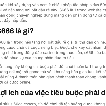
ước khi xây dựng vào xem ít nhiều phép tắc pháp sirius 5
i về nền tảng nơi bắt đầu rễ này. S666 là 1 trong website 
hần đông chuyên nghiệp dụng mang đến phần đông từ cá độ 
ot đầy hấp dẫn.
666 là gì?
66 là 1 trong nền tảng nơi bắt đầu rễ giải trí thư dãn onlin
ông cuộc chơi cá cược riêng biệt. Được chế xây cất nhằm 
ng như trong đông đảo casino trong thực tiễn, s666 tiêu 
ên để phục vụ của chứng nhân đưa ra tiêu.
n tảng này không chỉ buộc phải đối chọi thuần là 1 trong t
ường nơi một số game thủ với khả năng bàn giao lưu, kết nố
hải dùng & thanh toán bàn giao bệnh thanh toán chóng vá
ới cá cược online.
ợi ích của việc tiêu buộc phải
i sirius 50cc espero, tín đồ chơi đã tận hưởng được không