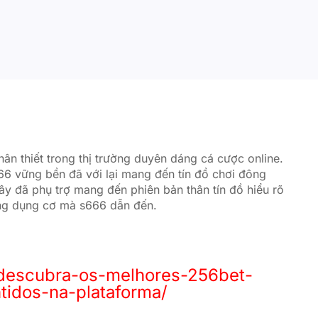
hân thiết trong thị trường duyên dáng cá cược online.
6 vững bền đã với lại mang đến tín đồ chơi đông
ây đã phụ trợ mang đến phiên bản thân tín đồ hiểu rõ
ng dụng cơ mà s666 dẫn đến.
/descubra-os-melhores-256bet-
idos-na-plataforma/