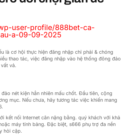
wp-user-profile/888bet-ca-
chau-a-09-09-2025
u là cơ hội thực hiện đăng nhập chỉ phải & chóng
hiều thao tác, việc đăng nhập vào hệ thống đông đảo
vất vả.
 đảo nét kiện hẳn nhiên mấu chốt. Đầu tiên, cộng
ương mục. Nếu chưa, hãy tương tác việc khiến mang
6.
với kết nối Internet cân nặng bằng. quý khách với khả
 hoặc máy tính bảng. Đặc biệt, s666 phụ trợ đa nền
y hỏi cập.