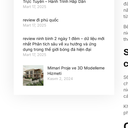
Trực Tuyến – Hành Trình Hấp Dẫn
đả
Mart 17, 2025
nă
t
review đi phú quốc
Mart 17, 2025
Bê
ni
review ninh bình 2 ngày 1 đêm – dữ liệu mới
th
nhất Phân tích sâu về xu hướng và ứng
dụng trong thế giới bóng đá hiện đại
S
Mart 17, 2025
Mimari Proje ve 3D Modelleme
Hizmeti
S6
Kasım 2, 2024
c
ni
c
K
ph