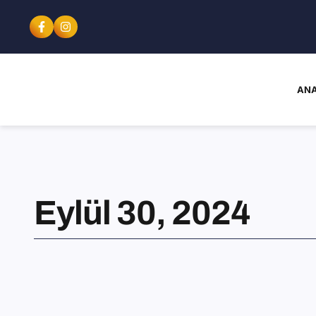
ANA
Eylül 30, 2024