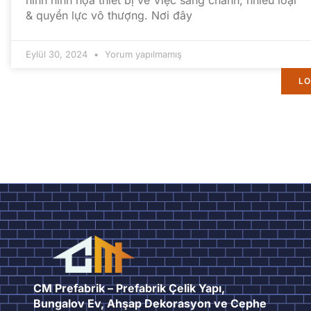
hình hình họa thiết bị về Việc sang chảnh, nhiều loại
& quyền lực vô thượng. Nơi đây
Eylül 30, 2024
Yorum yapılmamış
LO
CM Prefabrik – Prefabrik Çelik Yapı,
Bungalov Ev, Ahşap Dekorasyon ve Cephe