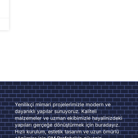
Yenilikçi mimari projelerimizle modern ve
dayanıklı yapılar sunuyoruz. Kaliteli
malzemeler ve uzman ekibimizle hayalinizdeki
yapıları gerçeğe dönüştürmek için buradayız.
Hızlı kurulum, estetik tasarım ve uzun ömürlü