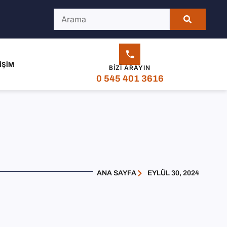
IŞIM
BIZI ARAYIN
0 545 401 3616
ANA SAYFA
EYLÜL 30, 2024