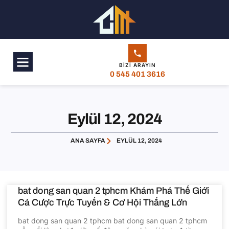
BIZI ARAYIN
0 545 401 3616
Eylül 12, 2024
ANA SAYFA
EYLÜL 12, 2024
bat dong san quan 2 tphcm Khám Phá Thế Giới
Cá Cược Trực Tuyến & Cơ Hội Thắng Lớn
bat dong san quan 2 tphcm bat dong san quan 2 tphcm