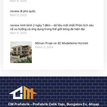
Mart 17, 2025
review đi phú quốc
Mart 17, 2025
review ninh bình 2 ngày 1 đêm – dữ liệu mới nhất Phân tích sâu
về xu hướng và ứng dụng trong thế giới bóng đá hiện đại
Mart 17, 2025
Mimari Proje ve 3D Modelleme Hizmeti
Kasım 2, 2024
CM Prefabrik – Prefabrik Çelik Yapı, Bungalov Ev, Ahşap