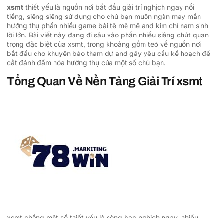
xsmt
thiết yếu là nguồn nơi bắt đầu giải trí nghịch ngay nổi
tiếng, siêng siêng sử dụng cho chủ bạn muôn ngàn may mắn
hưởng thụ phần nhiều game bài tê mê mê and kim chỉ nam sinh
lời lớn. Bài viết này đang đi sâu vào phần nhiều siêng chút quan
trọng đặc biệt của xsmt, trong khoảng gồm teó về nguồn nơi
bắt đầu cho khuyên bảo tham dự and gây yêu cầu kế hoạch để
cắt đánh đấm hóa hưởng thụ của một số chủ bạn.
Tổng Quan Về Nền Tảng Giải Trí xsmt
xsmt chẳng một số thiết yếu là sòng bạc nghịch ngay, nhiều