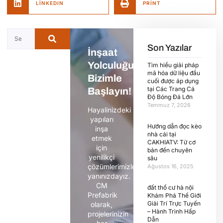
LINKEDIN
PRINT
Son Yazılar
İnşaat
Yolculuğunuza
Tìm hiểu giải pháp
mã hóa dữ liệu đầu
Bizimle
cuối được áp dụng
tại Các Trang Cá
Başlayın!
Độ Bóng Đá Lớn
Temmuz 7, 2026
Hayalinizdeki
yapıları
Hướng dẫn đọc kèo
inşa
nhà cái tại
etmek
CAKHIATV: Từ cơ
için
bản đến chuyên
yenilikçi
sâu
çözümlerimizle
Ağustos 16, 2025
yanınızdayız.
CM
đất thổ cư hà nội
Prefabrik
Khám Phá Thế Giới
Giải Trí Trực Tuyến
olarak,
– Hành Trình Hấp
projelerinizin
Dẫn