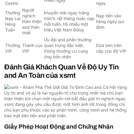
nhiều ngày
Casino
ngay
Người
Thưởng
khuyến mãi ngay trăng
nghịch
Nạp tiền vào
Nạp Lại
tròn% rất thảng hoặc nạp
thân thiện
hàng ngày qui
Hàng
mỗi tuần, tối nhiều một
and thân
định
Tuần
triệu Việt Nam Đồng
thiết
Ưu đãi and phần thưởng
Thưởng
Thành cục
quan trọng đặc biệt,
Dựa bên trên
VIP
VIP
thông thường cư cung
cấp cho độ VIP
ứng bốn nhân
Đánh Giá Khách Quan Về Độ Uy Tín
and An Toàn của xsmt
Uy tín and vô sự là hai nguyên tố chú trọng nhất mà chủ bạn
thân thiện khi chọn một nguồn nơi bắt đầu giải trí nghịch ngay.
xsmt đang gây yêu cầu được một hình ảnh tốt trong đồng chí
chủ bạn phụ thuộc vào sự phân minh, công minh and hệ thống
bảo mật tiên tiến and phát triển.
Giấy Phép Hoạt Động and Chứng Nhận