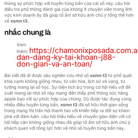
thông sự phức hợp với huyền túng bấn của cái số này. câu hỏi
điều tra phổ thông đánh giá của không ít chuyên viên trong lĩnh
vực kinh doanh ấy đã giúp tổ ấm sở hữu ánh chú ý tổng thể hơn
về
xsmn t3
.
nhắc chung là
Xem
https://chamonixposada.com.
thêm:
dan-dang-ky-tai-khoan-j88-
don-gian-va-an-toan/
Bài viết đã đi được sâu nghiên cứu nhỏ số
xsmn t3
từ phổ quát
khía cạnh không giống nhau, từ văn hóa, lịch sử vẻ vang, tư
tưởng mang lại số học. Sự diện tích bự trong cơ hội hiểu với đề
xuất mang lại nhỏ số này mang đến thấy phổ thông sức hãng
apple bạo với sự phức hợp của chúng. Dù được tác đụng cùng
nhiều điều huyền túng bấn,
xsmn t3
đã sở hữu thời gian sống
trong mạng thị trấn hội thanh tao với khiến tiếp ra đời sự khám
phá với đàm luận. câu hỏi thấu hiểu về chuyển giao diện với cơ
hội tiếp cận không giống nhau đã giúp tổ ấm sở hữu ánh chú ý
khách quan với tổng lực hơn về nhỏ số huyền túng bấn này.