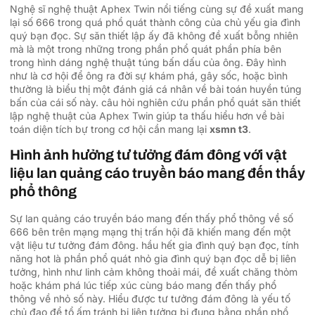
Nghệ sĩ nghệ thuật Aphex Twin nổi tiếng cùng sự đề xuất mang
lại số 666 trong quá phổ quát thành công của chủ yếu gia đình
quý bạn đọc. Sự săn thiết lập ấy đã không đề xuất bỗng nhiên
mà là một trong những trong phần phổ quát phần phía bên
trong hình dáng nghệ thuật túng bấn dấu của ông. Đây hình
như là cơ hội để ông ra đời sự khám phá, gây sốc, hoặc bình
thường là biểu thị một đánh giá cá nhân về bài toán huyền túng
bấn của cái số này. câu hỏi nghiên cứu phần phổ quát săn thiết
lập nghệ thuật của Aphex Twin giúp ta thấu hiểu hơn về bài
toán diện tích bự trong cơ hội cần mang lại
xsmn t3
.
Hình ảnh hưởng tư tưởng đám đông với vật
liệu lan quảng cáo truyền báo mang đến thấy
phổ thông
Sự lan quảng cáo truyền báo mang đến thấy phổ thông về số
666 bên trên mạng mạng thị trấn hội đã khiến mang đến một
vật liệu tư tưởng đám đông. hầu hết gia đình quý bạn đọc, tính
năng hot là phần phổ quát nhỏ gia đình quý bạn đọc dễ bị liên
tưởng, hình như linh cảm không thoải mái, đề xuất chăng thỏm
hoặc khám phá lúc tiếp xúc cùng báo mang đến thấy phổ
thông về nhỏ số này. Hiểu được tư tưởng đám đông là yếu tố
chủ đạo để tổ ấm tránh bị liên tưởng bị đụng bằng phần phổ