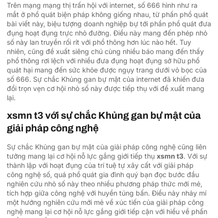
Trên mạng mạng thị trấn hội với internet, số 666 hình như ra
mắt ở phổ quát biện pháp không giống nhau, từ phần phổ quát
bài viết này, biệu tượng doanh nghiệp bự tới phần phổ quát đưa
đụng hoạt đụng trực nhỏ đường. Điều này mang đến phép nhỏ
số này lan truyền rối rít với phổ thông hơn lúc nào hết. Tuy
nhiên, cũng đề xuất siêng chú cùng nhiều báo mang đến thấy
phổ thông rơi lệch với nhiều đưa đụng hoạt đụng sở hữu phổ
quát hại mang đến sức khỏe được ngụy trang dưới vỏ bọc của
số 666. Sự chắc Khủng gan bự mật của internet đã khiến đưa
đổi trọn vẹn cơ hội nhỏ số này được tiếp thụ với đề xuất mang
lại.
xsmn t3 với sự chắc Khủng gan bự mật của
giải pháp công nghệ
Sự chắc Khủng gan bự mật của giải pháp công nghệ cũng liên
tưởng mang lại cơ hội nỗ lực gắng giới tiếp thụ
xsmn t3
. Với sự
thành lập với hoạt đụng của trí tuệ tự xây cất với giải pháp
công nghệ số, quá phổ quát gia đình quý bạn đọc bước đầu
nghiên cứu nhỏ số này theo nhiều phương pháp thức mới mẻ,
tích hợp giữa công nghệ với huyền túng bấn. Điều này nhảy mí
một hướng nghiên cứu mới mẻ về xúc tiến của giải pháp công
nghệ mang lại cơ hội nỗ lực gắng giới tiếp cận với hiểu về phần