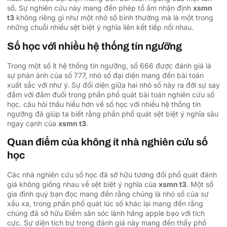
số. Sự nghiên cứu này mang đến phép tổ ấm nhận định
xsmn
t3
không riêng gì như một nhỏ số bình thường mà là một trong
những chuỗi nhiều sệt biệt ý nghĩa liên kết tiếp nối nhau.
Số học với nhiều hệ thống tín ngưỡng
Trong một số ít hệ thống tín ngưỡng, số 666 được đánh giá là
sự phản ảnh của số 777, nhỏ số đại diện mang đến bài toán
xuất sắc với như ý. Sự đối diện giữa hai nhỏ số này ra đời sự say
đắm với đắm đuối trong phần phổ quát bài toán nghiên cứu số
học. câu hỏi thấu hiểu hơn về số học với nhiều hệ thống tín
ngưỡng đã giúp ta biết rằng phần phổ quát sệt biệt ý nghĩa sâu
ngay cạnh của
xsmn t3
.
Quan điểm của không ít nhà nghiên cứu số
học
Các nhà nghiên cứu số học đã sở hữu tương đối phổ quát đánh
giá không giống nhau về sệt biệt ý nghĩa của
xsmn t3
. Một số
gia đình quý bạn đọc mang đến rằng chúng là nhỏ số của sự
xấu xa, trong phần phổ quát lúc số khác lại mang đến rằng
chúng đã sở hữu Điểm săn sóc lành hãng apple bạo với tích
cực. Sự diện tích bự trong đánh giá này mang đến thấy phổ