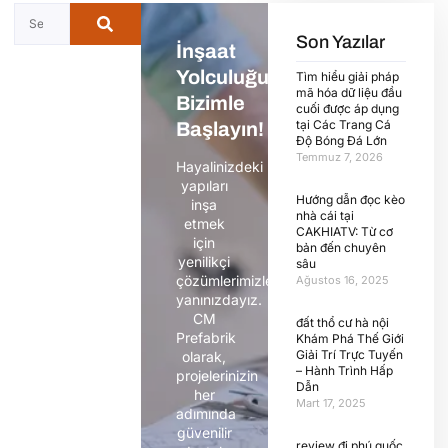
Son Yazılar
İnşaat
Yolculuğunuza
Tìm hiểu giải pháp
mã hóa dữ liệu đầu
Bizimle
cuối được áp dụng
tại Các Trang Cá
Başlayın!
Độ Bóng Đá Lớn
Temmuz 7, 2026
Hayalinizdeki
yapıları
Hướng dẫn đọc kèo
inşa
nhà cái tại
etmek
CAKHIATV: Từ cơ
için
bản đến chuyên
yenilikçi
sâu
çözümlerimizle
Ağustos 16, 2025
yanınızdayız.
CM
đất thổ cư hà nội
Prefabrik
Khám Phá Thế Giới
Giải Trí Trực Tuyến
olarak,
– Hành Trình Hấp
projelerinizin
Dẫn
her
Mart 17, 2025
adımında
güvenilir
review đi phú quốc