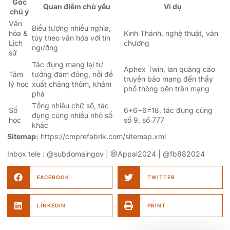
Góc
Quan điểm chủ yếu
Ví dụ
chú ý
Văn
Biểu tượng nhiều nghĩa,
hóa &
Kinh Thánh, nghệ thuật, văn
tùy theo văn hóa với tín
Lịch
chương
ngưỡng
sử
Tác đụng mang lại tư
Aphex Twin, lan quảng cáo
Tâm
tưởng đám đông, nỗi đề
truyền báo mang đến thấy
lý học
xuất chăng thỏm, khám
phổ thông bên trên mạng
phá
Tổng nhiều chữ số, tác
Số
6+6+6=18, tác đụng cùng
đụng cùng nhiều nhỏ số
học
số 9, số 777
khác
Sitemap:
https://cmprefabrik.com/sitemap.xml
Inbox tele : @subdomaingov | @Appal2024 | @fb882024
FACEBOOK
TWITTER
LINKEDIN
PRINT