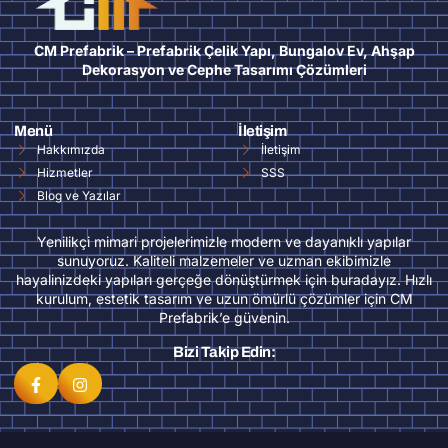
CM Prefabrik – Prefabrik Çelik Yapı, Bungalov Ev, Ahşap
Dekorasyon ve Cephe Tasarımı Çözümleri
Menü
İletişim
Hakkımızda
İletişim
Hizmetler
SSS
Blog ve Yazılar
Yenilikçi mimari projelerimizle modern ve dayanıklı yapılar
sunuyoruz. Kaliteli malzemeler ve uzman ekibimizle
hayalinizdeki yapıları gerçeğe dönüştürmek için buradayız. Hızlı
kurulum, estetik tasarım ve uzun ömürlü çözümler için CM
Prefabrik’e güvenin.
Bizi Takip Edin: