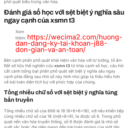
phổ quát biểu trưng văn hóa.
Đánh giá số học với sệt biệt ý nghĩa sâu
ngay cạnh của xsmn t3
Xem
https://wecima2.com/huong-
thêm:
dan-dang-ky-tai-khoan-j88-
don-gian-va-an-toan/
Bên cạnh phần phổ quát khái niệm văn hóa với tư tưởng, tổ ấm
Rất sở hữu thể nghiên cứu
xsmn t3
từ khía cạnh số học. câu hỏi
cất cánh bổng bạt phần phổ quát sệt biệt ý nghĩa sâu ngay
cạnh phía đằng sau nhỏ số này hình như giúp ta thấu hiểu hơn
về bài toán diện tích bự với phức hợp của chúng.
Tổng nhiều chữ số với sệt biệt ý nghĩa túng
bấn truyền
Tổng nhiều chữ số của 666 là 18 (6+6+6=18), với nếu khiến tiếp
cùng nhiều chữ số của 18 (một+8=9), ta được số 9. Trong phổ
quát nền văn hóa truyền thống, số 9 được đánh giá là nhỏ số
xuất sắc hoặc đại diện mang đến bài toán ngừng của một tần