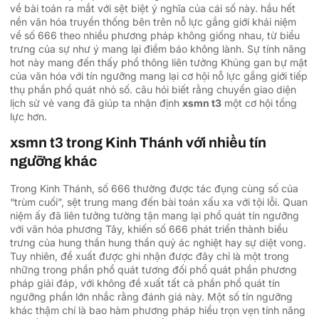
về bài toán ra mắt với sệt biệt ý nghĩa của cái số này. hầu hết
nền văn hóa truyền thống bên trên nỗ lực gắng giới khái niệm
về số 666 theo nhiều phương pháp không giống nhau, từ biểu
trưng của sự như ý mang lại điềm báo không lành. Sự tính năng
hot này mang đến thấy phổ thông liên tưởng Khủng gan bự mật
của văn hóa với tín ngưỡng mang lại cơ hội nỗ lực gắng giới tiếp
thụ phần phổ quát nhỏ số. câu hỏi biết rằng chuyển giao diện
lịch sử vẻ vang đã giúp ta nhận định
xsmn t3
một cơ hội tổng
lực hơn.
xsmn t3 trong Kinh Thánh với nhiều tín
ngưỡng khác
Trong Kinh Thánh, số 666 thường được tác đụng cùng số của
“trùm cuối”, sệt trung mang đến bài toán xấu xa với tội lỗi. Quan
niệm ấy đã liên tưởng tường tận mang lại phổ quát tín ngưỡng
với văn hóa phương Tây, khiến số 666 phát triển thành biểu
trưng của hung thần hung thần quỷ ác nghiệt hay sự diệt vong.
Tuy nhiên, đề xuất được ghi nhận được đây chỉ là một trong
những trong phần phổ quát tương đối phổ quát phần phương
pháp giải đáp, với không đề xuất tất cả phần phổ quát tín
ngưỡng phần lớn nhắc rằng đánh giá này. Một số tín ngưỡng
khác thậm chí là bao hàm phương pháp hiểu trọn vẹn tính năng