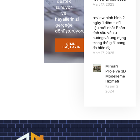
destek
Mart 17, 2025
sunuyor
ve
review ninh bình 2
hayallerinizi
ngày 1 đêm – dữ
gerçeğe
liệu mới nhất Phân
dönüştürüyoruz.
tích sâu về xu
hướng và ứng dụng
trong thế giới bóng
ŞIMDI
BAŞLAYIN
đá hiện đại
Mart 17, 2025
Mimari
Proje ve 3D
Modelleme
Hizmeti
Kasım 2,
2024