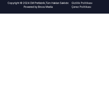
Copyright © 2024 CM Prefabrik,Tüm Hakları Saklıdır.
Gizlilik Politikası
Powered by
Broos Media
Çerez Politikası