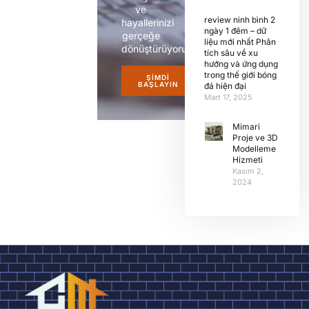
ve
review ninh bình 2
hayallerinizi
ngày 1 đêm – dữ
gerçeğe
liệu mới nhất Phân
dönüştürüyoruz.
tích sâu về xu
hướng và ứng dụng
trong thế giới bóng
ŞIMDI
BAŞLAYIN
đá hiện đại
Mart 17, 2025
Mimari
Proje ve 3D
Modelleme
Hizmeti
Kasım 2,
2024