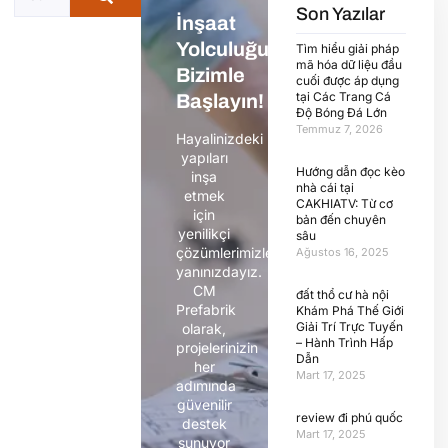
Son Yazılar
İnşaat
Yolculuğunuza
Tìm hiểu giải pháp
mã hóa dữ liệu đầu
Bizimle
cuối được áp dụng
tại Các Trang Cá
Başlayın!
Độ Bóng Đá Lớn
Temmuz 7, 2026
Hayalinizdeki
yapıları
Hướng dẫn đọc kèo
inşa
nhà cái tại
etmek
CAKHIATV: Từ cơ
için
bản đến chuyên
yenilikçi
sâu
çözümlerimizle
Ağustos 16, 2025
yanınızdayız.
CM
đất thổ cư hà nội
Prefabrik
Khám Phá Thế Giới
Giải Trí Trực Tuyến
olarak,
– Hành Trình Hấp
projelerinizin
Dẫn
her
Mart 17, 2025
adımında
güvenilir
review đi phú quốc
destek
Mart 17, 2025
sunuyor