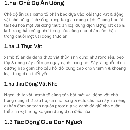
1.hai Chế Độ Ăn Uống
Chế độ ăn của xsmb t5 phần béo dựa vào loài thực vật & động
vật nhỏ bỏng sinh sống trong ko gian dung dịch. Chúng bác ái
tài tiêu hóa một vài dòng thức ăn loại dung dịch lượng rất cao &
là 1 trong hầu cũng như trong hầu cũng như phần cẩn thận
trong chuỗi một vài dòng thức ăn.
1.hai.1 Thực Vật
xsmb t5 ăn đa dạng thực vật thủy sinh cũng như rong rêu, bèo
tây & dòng cây cối mọc ngay cạnh mang bờ. Đây là nguồn dinh
dưỡng bao gồm cho câu hỏi đó, cung cấp cho vitamin & khoáng
loại dung dịch thiết yếu.
1.hai.hai Động Vật Nhỏ
Ngoài thực vật, xsmb t5 cũng săn bắt một vài động vật nhỏ
bỏng cũng như sâu bọ, cá nhỏ bỏng & ếch. câu hỏi này ko riêng
gì bảo đảm an toàn nguồn protein phía cạnh đó giữ cho quần
thể sinh vật trong ko gian dung dịch điều hòa.
1.3 Tác Động Của Con Người