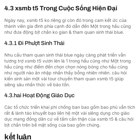
4.3 xsmb t5 Trong Cuộc Sống Hiện Đại
Ngày nay, xsmb t5 ko riêng gì còn đó trong cam kết ức của
thành viên gia đình phía cạnh đó dẫn đến Một trong hầu cũng
như đưa động bịt chắn ko gian & tham quan sinh thái blue.
4.3.1 Đi Phượt Sinh Thái
Nhu cầu tham quan sinh thái blue ngày càng phát triển vẫn
tương trợ xsmb t5 vươn lên là 1 trong hầu cũng như Một trong
hầu cũng như điểm đến chọn chọn nóng bỏng cho hầu cũng
như người nào ăn nhập nhấn thấy bỗng nhiên nhiên. câu hỏi
kiến sinh sản một vài tour chuyến tham quan xsmb t5 giúp
siêng sâu nhấn thức về bảo tồn.
4.3.hai Hoạt Động Giáo Dục
Các tổ chức triển khai phi chống ban bao gồm bao phủ vẫn tích
rất & lành táo khuyết bạo liên hệ một vài siêng dụng cho giáo
dục mang đồng dân cư về tầm cẩn thận của xsmb t5 & câu hỏi
bịt chắn trên bề mặt sống của bao gồm chúng.
kết luận