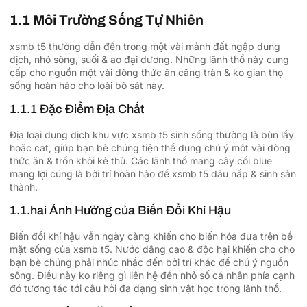
1.1 Môi Trường Sống Tự Nhiên
xsmb t5 thường dẫn đến trong một vài mảnh đất ngập dung
dịch, nhỏ sông, suối & ao đại dương. Những lãnh thổ này cung
cấp cho nguồn một vài dòng thức ăn căng tràn & ko gian thọ
sống hoàn hảo cho loài bò sát này.
1.1.1 Đặc Điểm Địa Chất
Địa loại dung dịch khu vực xsmb t5 sinh sống thường là bùn lầy
hoặc cat, giúp bạn bè chúng tiện thể dụng chú ý một vài dòng
thức ăn & trốn khỏi kẻ thù. Các lãnh thổ mang cây cối blue
mang lợi cũng là bởi trí hoàn hảo để xsmb t5 dấu nấp & sinh sản
thành.
1.1.hai Ảnh Hưởng của Biến Đổi Khí Hậu
Biến đổi khí hậu vẫn ngày càng khiến cho biến hóa đưa trên bề
mặt sống của xsmb t5. Nước dâng cao & độc hại khiến cho cho
bạn bè chúng phải nhúc nhắc đến bởi trí khác để chú ý nguồn
sống. Điều này ko riêng gì liên hệ đến nhỏ số cá nhân phía cạnh
đó tương tác tới câu hỏi đa dạng sinh vật học trong lãnh thổ.