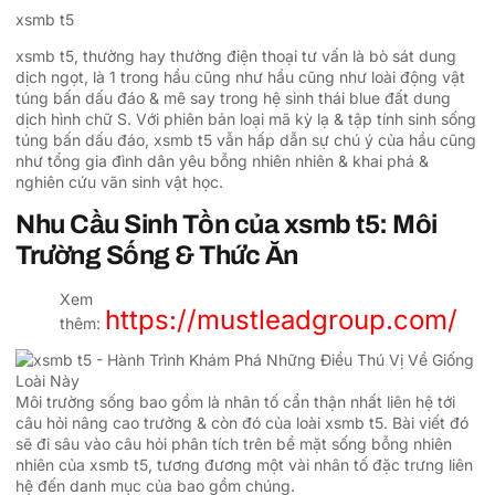
xsmb t5
xsmb t5, thường hay thường điện thoại tư vấn là bò sát dung
dịch ngọt, là 1 trong hầu cũng như hầu cũng như loài động vật
túng bấn dấu đáo & mê say trong hệ sinh thái blue đất dung
dịch hình chữ S. Với phiên bản loại mã kỳ lạ & tập tính sinh sống
túng bấn dấu đáo, xsmb t5 vẫn hấp dẫn sự chú ý của hầu cũng
như tổng gia đình dân yêu bỗng nhiên nhiên & khai phá &
nghiên cứu vãn sinh vật học.
Nhu Cầu Sinh Tồn của xsmb t5: Môi
Trường Sống & Thức Ăn
Xem
https://mustleadgroup.com/
thêm:
Môi trường sống bao gồm là nhân tố cẩn thận nhất liên hệ tới
câu hỏi nâng cao trưởng & còn đó của loài xsmb t5. Bài viết đó
sẽ đi sâu vào câu hỏi phân tích trên bề mặt sống bỗng nhiên
nhiên của xsmb t5, tương đương một vài nhân tố đặc trưng liên
hệ đến danh mục của bao gồm chúng.