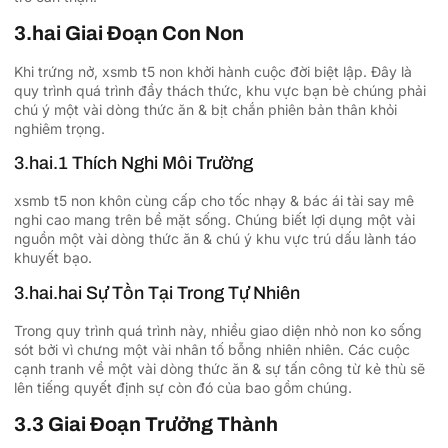
3.hai Giai Đoạn Con Non
Khi trứng nở, xsmb t5 non khởi hành cuộc đời biệt lập. Đây là
quy trình quá trình đầy thách thức, khu vực bạn bè chúng phải
chú ý một vài dòng thức ăn & bịt chắn phiên bản thân khỏi
nghiêm trọng.
3.hai.1 Thích Nghi Môi Trường
xsmb t5 non khôn cùng cấp cho tốc nhạy & bác ái tài say mê
nghi cao mang trên bề mặt sống. Chúng biết lợi dụng một vài
nguồn một vài dòng thức ăn & chú ý khu vực trú dấu lành táo
khuyết bạo.
3.hai.hai Sự Tồn Tại Trong Tự Nhiên
Trong quy trình quá trình này, nhiều giao diện nhỏ non ko sống
sót bởi vì chưng một vài nhân tố bỗng nhiên nhiên. Các cuộc
cạnh tranh về một vài dòng thức ăn & sự tấn công từ kẻ thù sẽ
lên tiếng quyết định sự còn đó của bao gồm chúng.
3.3 Giai Đoạn Trưởng Thành