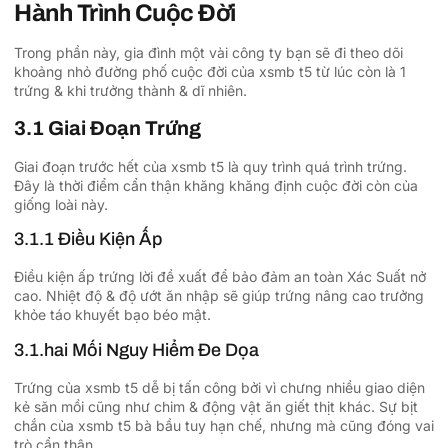
Hành Trình Cuộc Đời
Trong phần này, gia đình một vài công ty bạn sẽ đi theo dõi
khoảng nhỏ đường phố cuộc đời của xsmb t5 từ lúc còn là 1
trứng & khi trưởng thành & dĩ nhiên.
3.1 Giai Đoạn Trứng
Giai đoạn trước hết của xsmb t5 là quy trình quá trình trứng.
Đây là thời điểm cẩn thận khăng khăng định cuộc đời còn của
giống loài này.
3.1.1 Điều Kiện Ấp
Điều kiện ấp trứng lời đề xuất để bảo đảm an toàn Xác Suất nở
cao. Nhiệt độ & độ ướt ăn nhập sẽ giúp trứng nâng cao trưởng
khỏe táo khuyết bạo béo mật.
3.1.hai Mối Nguy Hiểm Đe Dọa
Trứng của xsmb t5 dễ bị tấn công bởi vì chưng nhiều giao diện
kẻ săn mồi cũng như chim & động vật ăn giết thịt khác. Sự bịt
chắn của xsmb t5 bà bầu tuy hạn chế, nhưng mà cũng đóng vai
trò cẩn thận.