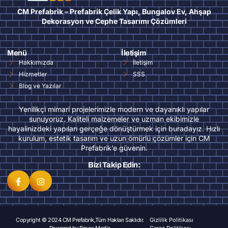
CM Prefabrik – Prefabrik Çelik Yapı, Bungalov Ev, Ahşap
Dekorasyon ve Cephe Tasarımı Çözümleri
Menü
İletişim
Hakkımızda
İletişim
Hizmetler
SSS
Blog ve Yazılar
Yenilikçi mimari projelerimizle modern ve dayanıklı yapılar
sunuyoruz. Kaliteli malzemeler ve uzman ekibimizle
hayalinizdeki yapıları gerçeğe dönüştürmek için buradayız. Hızlı
kurulum, estetik tasarım ve uzun ömürlü çözümler için CM
Prefabrik’e güvenin.
Bizi Takip Edin:
Copyright © 2024 CM Prefabrik,Tüm Hakları Saklıdır.
Gizlilik Politikası