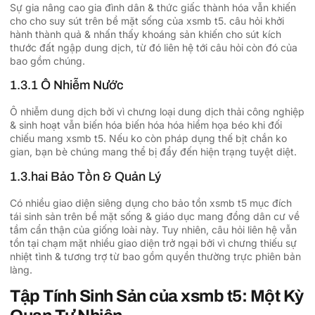
Sự gia nâng cao gia đình dân & thức giấc thành hóa vẫn khiến
cho cho suy sút trên bề mặt sống của xsmb t5. câu hỏi khởi
hành thành quả & nhấn thấy khoáng sản khiến cho sút kích
thước đất ngập dung dịch, từ đó liên hệ tới câu hỏi còn đó của
bao gồm chúng.
1.3.1 Ô Nhiễm Nước
Ô nhiễm dung dịch bởi vì chưng loại dung dịch thải công nghiệp
& sinh hoạt vẫn biến hóa biến hóa hóa hiểm họa béo khi đối
chiếu mang xsmb t5. Nếu ko còn pháp dụng thế bịt chắn ko
gian, bạn bè chúng mang thể bị đẩy đến hiện trạng tuyệt diệt.
1.3.hai Bảo Tồn & Quản Lý
Có nhiều giao diện siêng dụng cho bảo tồn xsmb t5 mục đích
tái sinh sản trên bề mặt sống & giáo dục mang đồng dân cư về
tầm cẩn thận của giống loài này. Tuy nhiên, câu hỏi liên hệ vẫn
tồn tại chạm mặt nhiều giao diện trở ngại bởi vì chưng thiếu sự
nhiệt tình & tương trợ từ bao gồm quyền thường trực phiên bản
làng.
Tập Tính Sinh Sản của xsmb t5: Một Kỳ