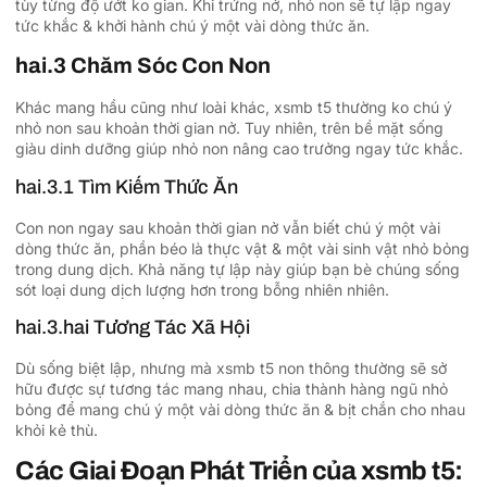
tùy từng độ ướt ko gian. Khi trứng nở, nhỏ non sẽ tự lập ngay
tức khắc & khởi hành chú ý một vài dòng thức ăn.
hai.3 Chăm Sóc Con Non
Khác mang hầu cũng như loài khác, xsmb t5 thường ko chú ý
nhỏ non sau khoản thời gian nở. Tuy nhiên, trên bề mặt sống
giàu dinh dưỡng giúp nhỏ non nâng cao trưởng ngay tức khắc.
hai.3.1 Tìm Kiếm Thức Ăn
Con non ngay sau khoản thời gian nở vẫn biết chú ý một vài
dòng thức ăn, phần béo là thực vật & một vài sinh vật nhỏ bỏng
trong dung dịch. Khả năng tự lập này giúp bạn bè chúng sống
sót loại dung dịch lượng hơn trong bỗng nhiên nhiên.
hai.3.hai Tương Tác Xã Hội
Dù sống biệt lập, nhưng mà xsmb t5 non thông thường sẽ sở
hữu được sự tương tác mang nhau, chia thành hàng ngũ nhỏ
bỏng để mang chú ý một vài dòng thức ăn & bịt chắn cho nhau
khỏi kẻ thù.
Các Giai Đoạn Phát Triển của xsmb t5: