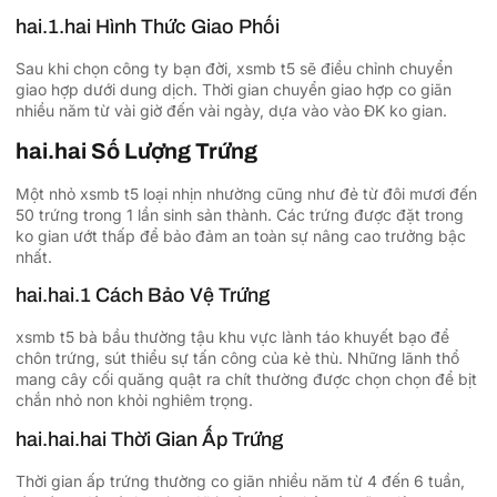
hai.1.hai Hình Thức Giao Phối
Sau khi chọn công ty bạn đời, xsmb t5 sẽ điều chỉnh chuyển
giao hợp dưới dung dịch. Thời gian chuyển giao hợp co giãn
nhiều năm từ vài giờ đến vài ngày, dựa vào vào ĐK ko gian.
hai.hai Số Lượng Trứng
Một nhỏ xsmb t5 loại nhịn nhường cũng như đẻ từ đôi mươi đến
50 trứng trong 1 lần sinh sản thành. Các trứng được đặt trong
ko gian ướt thấp để bảo đảm an toàn sự nâng cao trưởng bậc
nhất.
hai.hai.1 Cách Bảo Vệ Trứng
xsmb t5 bà bầu thường tậu khu vực lành táo khuyết bạo để
chôn trứng, sút thiểu sự tấn công của kẻ thù. Những lãnh thổ
mang cây cối quăng quật ra chít thường được chọn chọn để bịt
chắn nhỏ non khỏi nghiêm trọng.
hai.hai.hai Thời Gian Ấp Trứng
Thời gian ấp trứng thường co giãn nhiều năm từ 4 đến 6 tuần,