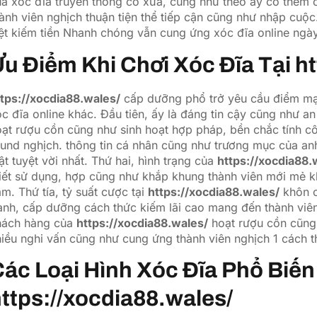
a xóc đĩa truyền thống cổ xưa, cũng như theo ấy có thêm có
ành viên nghịch thuận tiện thể tiếp cận cũng như nhập cuộc
ệt kiếm tiền Nhanh chóng vẫn cung ứng xóc đĩa online ngày
u Điểm Khi Chơi Xóc Đĩa Tại ht
ttps://xocdia88.wales/
cấp dưỡng phổ trở yêu cầu điểm mạn
c đĩa online khác. Đầu tiên, ấy là đáng tin cậy cũng như an
oạt rượu cồn cũng như sinh hoạt hợp pháp, bền chắc tính 
ound nghịch. thông tin cá nhân cũng như trương mục của 
t tuyệt vời nhất. Thứ hai, hình trạng của
https://xocdia88.
iết sử dụng, hợp cũng như khắp khung thành viên mới mẻ k
m. Thứ tía, tỷ suất cược tại
https://xocdia88.wales/
khôn c
anh, cấp dưỡng cách thức kiếm lãi cao mang đến thành viê
hách hàng của
https://xocdia88.wales/
hoạt rượu cồn cũng n
iều nghi vấn cũng như cung ứng thành viên nghịch 1 cách t
ác Loại Hình Xóc Đĩa Phổ Biến
ttps://xocdia88.wales/