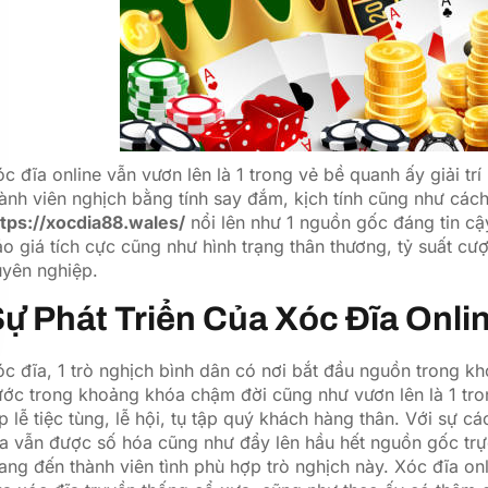
c đĩa online vẫn vươn lên là 1 trong vẻ bề quanh ấy giải 
ành viên nghịch bằng tính say đắm, kịch tính cũng như các
ttps://xocdia88.wales/
nổi lên như 1 nguồn gốc đáng tin cậ
o giá tích cực cũng như hình trạng thân thương, tỷ suất 
uyên nghiệp.
ự Phát Triển Của Xóc Đĩa Onli
c đĩa, 1 trò nghịch bình dân có nơi bắt đầu nguồn trong 
ớc trong khoảng khóa chậm đời cũng như vươn lên là 1 tro
p lễ tiệc tùng, lễ hội, tụ tập quý khách hàng thân. Với sự 
a vẫn được số hóa cũng như đẩy lên hầu hết nguồn gốc trực
ng đến thành viên tình phù hợp trò nghịch này. Xóc đĩa onl