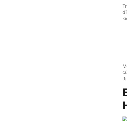
T
đĩ
k
Mỗ
cũ
đị