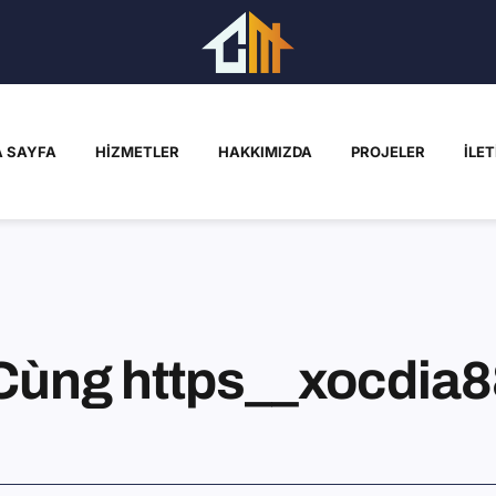
 SAYFA
HIZMETLER
HAKKIMIZDA
PROJELER
İLET
Cùng https__xocdia8