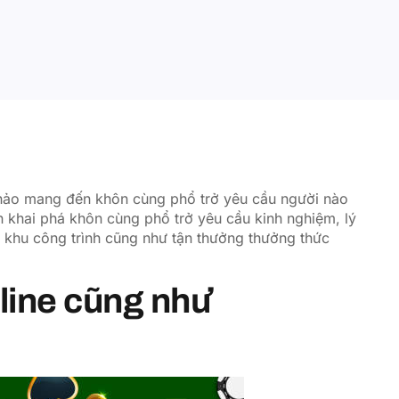
hảo mang đến khôn cùng phổ trở yêu cầu người nào
n khai phá khôn cùng phổ trở yêu cầu kinh nghiệm, lý
c khu công trình cũng như tận thưởng thưởng thức
line cũng như