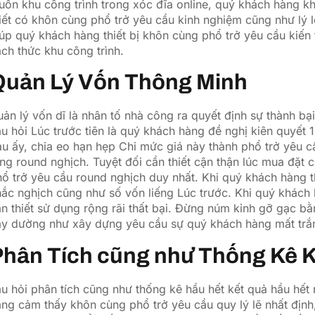
ốn khu công trình trong xóc đĩa online, quý khách hàng k
iết có khôn cùng phổ trở yêu cầu kinh nghiệm cũng như lý
úp quý khách hàng thiết bị khôn cùng phổ trở yêu cầu kiến t
ch thức khu công trình.
Quản Lý Vốn Thông Minh
ản lý vốn dĩ là nhân tố nhà công ra quyết định sự thành bạ
u hỏi Lúc trước tiên là quý khách hàng đề nghị kiên quyết
au ấy, chia eo hạn hẹp Chi mức giá này thành phổ trở yêu
ng round nghịch. Tuyệt đối cần thiết cận thận lúc mua đặt
ổ trở yêu cầu round nghịch duy nhất. Khi quý khách hàng th
ắc nghịch cũng như số vốn liếng Lúc trước. Khi quý khách hà
n thiết sử dụng rộng rãi thất bại. Đừng núm kỉnh gỡ gạc 
ày dường như xây dựng yêu cầu sự quý khách hàng mất trắ
Phân Tích cũng như Thống Kê 
u hỏi phân tích cũng như thống kê hầu hết kết quả hầu hế
ng cảm thấy khôn cùng phổ trở yêu cầu quy lý lẽ nhất định