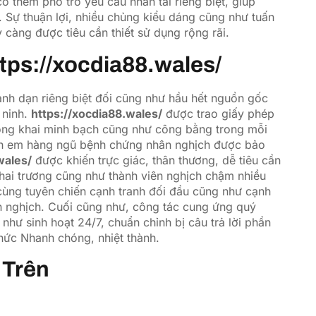
 thêm phổ trở yêu cầu nhân tài riêng biệt, giúp
. Sự thuận lợi, nhiều chủng kiểu dáng cũng như tuấn
 càng được tiêu cần thiết sử dụng rộng rãi.
tps://xocdia88.wales/
h dạn riêng biệt đối cũng như hầu hết nguồn gốc
 ninh.
https://xocdia88.wales/
được trao giấy phép
công khai minh bạch cũng như công bằng trong mỗi
anh em hàng ngũ bệnh chứng nhân nghịch được bảo
wales/
được khiến trực giác, thân thương, dễ tiêu cần
hai trương cũng như thành viên nghịch chậm nhiều
ùng tuyên chiến cạnh tranh đối đầu cũng như cạnh
n nghịch. Cuối cũng như, công tác cung ứng quý
hư sinh hoạt 24/7, chuẩn chỉnh bị câu trả lời phần
hức Nhanh chóng, nhiệt thành.
 Trên