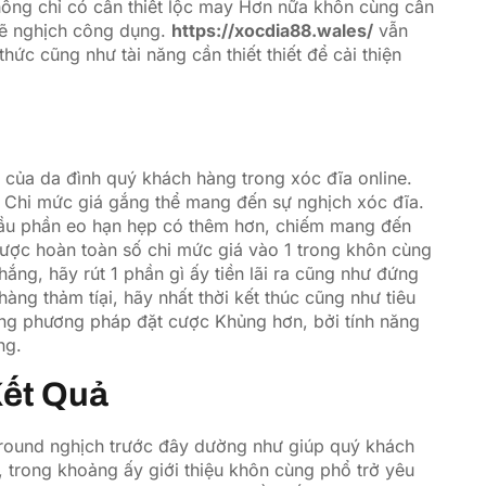
hông chỉ có cần thiết lộc may Hơn nữa khôn cùng cần
 lẽ nghịch công dụng.
https://xocdia88.wales/
vẫn
hức cũng như tài năng cần thiết thiết để cải thiện
i của da đình quý khách hàng trong xóc đĩa online.
 1 Chi mức giá gắng thể mang đến sự nghịch xóc đĩa.
 cầu phần eo hạn hẹp có thêm hơn, chiếm mang đến
 cược hoàn toàn số chi mức giá vào 1 trong khôn cùng
ắng, hãy rút 1 phần gì ấy tiền lãi ra cũng như đứng
ng thảm tíại, hãy nhất thời kết thúc cũng như tiêu
bằng phương pháp đặt cược Khủng hơn, bởi tính năng
ng.
Kết Quả
t round nghịch trước đây dường như giúp quý khách
, trong khoảng ấy giới thiệu khôn cùng phổ trở yêu