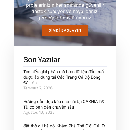
projelerinizin her adımında güvenilir
destek sunuyor ve hayallerinizi
gerçeğe dönüştürüyoruz.
ŞIMDI BAŞLAYIN
Son Yazılar
Tìm hiểu giải pháp mã hóa dữ liệu đầu cuối
được áp dụng tại Các Trang Cá Độ Bóng
Đá Lớn
Temmuz 7, 2026
Hướng dẫn đọc kèo nhà cái tại CAKHIATV:
Từ cơ bản đến chuyên sâu
Ağustos 16, 2025
đất thổ cư hà nội Khám Phá Thế Giới Giải Trí