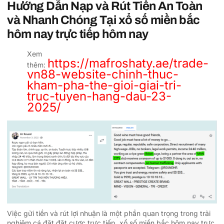
Hướng Dẫn Nạp và Rút Tiền An Toàn
và Nhanh Chóng Tại xổ số miền bắc
hôm nay trực tiếp hôm nay
Xem
https://mafroshaty.ae/trade-
thêm:
vn88-website-chinh-thuc-
kham-pha-the-gioi-giai-tri-
truc-tuyen-hang-dau-23-
2025/
Việc gửi tiền và rút lợi nhuận là một phần quan trọng trong trải
nghiệm cá đặt đặt cược trực tiếp. xổ số miền bắc hôm nay trực