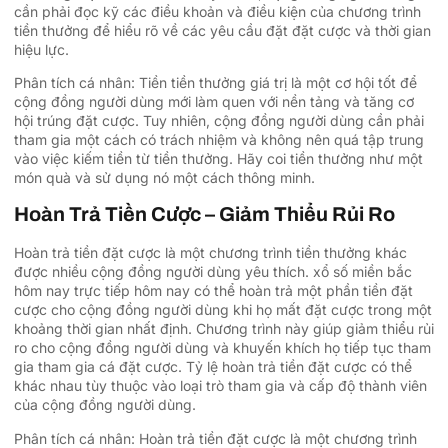
cần phải đọc kỹ các điều khoản và điều kiện của chương trình
tiền thưởng để hiểu rõ về các yêu cầu đặt đặt cược và thời gian
hiệu lực.
Phân tích cá nhân: Tiền tiền thưởng giá trị là một cơ hội tốt để
cộng đồng người dùng mới làm quen với nền tảng và tăng cơ
hội trúng đặt cược. Tuy nhiên, cộng đồng người dùng cần phải
tham gia một cách có trách nhiệm và không nên quá tập trung
vào việc kiếm tiền từ tiền thưởng. Hãy coi tiền thưởng như một
món quà và sử dụng nó một cách thông minh.
Hoàn Trả Tiền Cược – Giảm Thiểu Rủi Ro
Hoàn trả tiền đặt cược là một chương trình tiền thưởng khác
được nhiều cộng đồng người dùng yêu thích. xổ số miền bắc
hôm nay trực tiếp hôm nay có thể hoàn trả một phần tiền đặt
cược cho cộng đồng người dùng khi họ mất đặt cược trong một
khoảng thời gian nhất định. Chương trình này giúp giảm thiểu rủi
ro cho cộng đồng người dùng và khuyến khích họ tiếp tục tham
gia tham gia cá đặt cược. Tỷ lệ hoàn trả tiền đặt cược có thể
khác nhau tùy thuộc vào loại trò tham gia và cấp độ thành viên
của cộng đồng người dùng.
Phân tích cá nhân: Hoàn trả tiền đặt cược là một chương trình