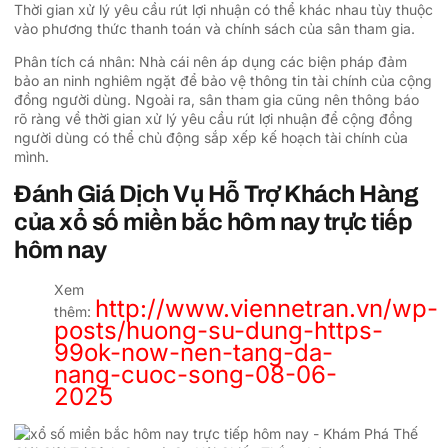
Thời gian xử lý yêu cầu rút lợi nhuận có thể khác nhau tùy thuộc
vào phương thức thanh toán và chính sách của sân tham gia.
Phân tích cá nhân: Nhà cái nên áp dụng các biện pháp đảm
bảo an ninh nghiêm ngặt để bảo vệ thông tin tài chính của cộng
đồng người dùng. Ngoài ra, sân tham gia cũng nên thông báo
rõ ràng về thời gian xử lý yêu cầu rút lợi nhuận để cộng đồng
người dùng có thể chủ động sắp xếp kế hoạch tài chính của
mình.
Đánh Giá Dịch Vụ Hỗ Trợ Khách Hàng
của xổ số miền bắc hôm nay trực tiếp
hôm nay
Xem
http://www.viennetran.vn/wp-
thêm:
posts/huong-su-dung-https-
99ok-now-nen-tang-da-
nang-cuoc-song-08-06-
2025