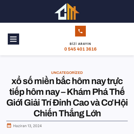
BIZI ARAYIN
0 545 401 3616
UNCATEGORIZED
xổ số miền bắc hôm nay trực
tiếp hôm nay – Khám Phá Thế
Giới Giải Trí Đỉnh Cao và Cơ Hội
Chiến Thắng Lớn
Haziran 13, 2024