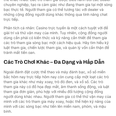
chuyên nghiệp, tạo ra cảm giác như đang tham gia tại một sòng
bạc thực tế. Người tham gia có thể tương tác với dealer và
những cộng đồng người dùng khác thông qua tính năng chat
trực tiếp.
Phân tích cá nhân: Casino trực tuyến là một cách tuyệt vời để
giải trí và thử vận may của mình. Tuy nhiên, cộng đồng người
dùng cần phải có kiến thức và kỹ năng cần thiết để tham gia
các trò tham gia sòng bạc một cách hiệu quả. Hãy tìm hiểu kỹ
luật tham gia, chiến lược tham gia, và quản lý vốn cẩn thận để
tránh mất tiền oan.
Các Trò Chơi Khác – Đa Dạng và Hấp Dẫn
Ngoài đánh đặt cược thể thao và máy đánh bạc, xổ số miền
bắc hôm nay trực tiếp hôm nay còn cung cấp một loạt các trò
tham gia khác như máy xoay, trò đỏ đen, và xổ số. Các trò
tham gia này có đồ họa đẹp mắt, âm thanh sống động, và luật
tham gia đơn giản, phù hợp với nhiều đối tượng cộng đồng
người dùng khác nhau. Người tham gia có thể thử vận may của
mình với các trò tham gia máy xoay, hoặc thể hiện kỹ năng của
mình với các sòng bạc như tiến lên miền nam, phỏm, và mậu
binh.