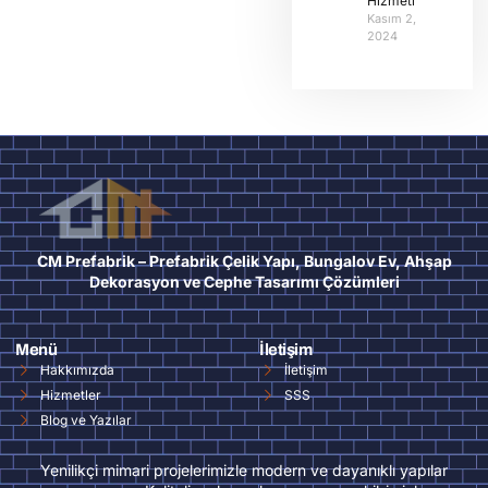
Hizmeti
Kasım 2,
2024
CM Prefabrik – Prefabrik Çelik Yapı, Bungalov Ev, Ahşap
Dekorasyon ve Cephe Tasarımı Çözümleri
Menü
İletişim
Hakkımızda
İletişim
Hizmetler
SSS
Blog ve Yazılar
Yenilikçi mimari projelerimizle modern ve dayanıklı yapılar