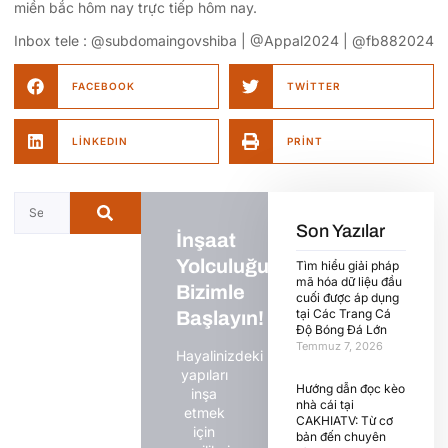
miền bắc hôm nay trực tiếp hôm nay.
Inbox tele : @subdomaingovshiba | @Appal2024 | @fb882024
FACEBOOK
TWITTER
LINKEDIN
PRINT
Son Yazılar
İnşaat
Yolculuğunuza
Tìm hiểu giải pháp
mã hóa dữ liệu đầu
Bizimle
cuối được áp dụng
tại Các Trang Cá
Başlayın!
Độ Bóng Đá Lớn
Temmuz 7, 2026
Hayalinizdeki
yapıları
Hướng dẫn đọc kèo
inşa
nhà cái tại
etmek
CAKHIATV: Từ cơ
için
bản đến chuyên