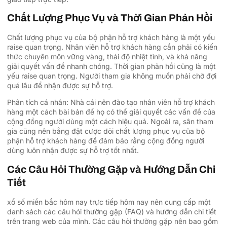
Chất Lượng Phục Vụ và Thời Gian Phản Hồi
Chất lượng phục vụ của bộ phận hỗ trợ khách hàng là một yếu
raise quan trọng. Nhân viên hỗ trợ khách hàng cần phải có kiến
thức chuyên môn vững vàng, thái độ nhiệt tình, và khả năng
giải quyết vấn đề nhanh chóng. Thời gian phản hồi cũng là một
yếu raise quan trọng. Người tham gia không muốn phải chờ đợi
quá lâu để nhận được sự hỗ trợ.
Phân tích cá nhân: Nhà cái nên đào tạo nhân viên hỗ trợ khách
hàng một cách bài bản để họ có thể giải quyết các vấn đề của
cộng đồng người dùng một cách hiệu quả. Ngoài ra, sân tham
gia cũng nên bằng đặt cược dõi chất lượng phục vụ của bộ
phận hỗ trợ khách hàng để đảm bảo rằng cộng đồng người
dùng luôn nhận được sự hỗ trợ tốt nhất.
Các Câu Hỏi Thường Gặp và Hướng Dẫn Chi
Tiết
xổ số miền bắc hôm nay trực tiếp hôm nay nên cung cấp một
danh sách các câu hỏi thường gặp (FAQ) và hướng dẫn chi tiết
trên trang web của mình. Các câu hỏi thường gặp nên bao gồm