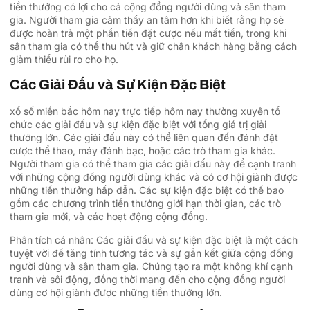
tiền thưởng có lợi cho cả cộng đồng người dùng và sân tham
gia. Người tham gia cảm thấy an tâm hơn khi biết rằng họ sẽ
được hoàn trả một phần tiền đặt cược nếu mất tiền, trong khi
sân tham gia có thể thu hút và giữ chân khách hàng bằng cách
giảm thiểu rủi ro cho họ.
Các Giải Đấu và Sự Kiện Đặc Biệt
xổ số miền bắc hôm nay trực tiếp hôm nay thường xuyên tổ
chức các giải đấu và sự kiện đặc biệt với tổng giá trị giải
thưởng lớn. Các giải đấu này có thể liên quan đến đánh đặt
cược thể thao, máy đánh bạc, hoặc các trò tham gia khác.
Người tham gia có thể tham gia các giải đấu này để cạnh tranh
với những cộng đồng người dùng khác và có cơ hội giành được
những tiền thưởng hấp dẫn. Các sự kiện đặc biệt có thể bao
gồm các chương trình tiền thưởng giới hạn thời gian, các trò
tham gia mới, và các hoạt động cộng đồng.
Phân tích cá nhân: Các giải đấu và sự kiện đặc biệt là một cách
tuyệt vời để tăng tính tương tác và sự gắn kết giữa cộng đồng
người dùng và sân tham gia. Chúng tạo ra một không khí cạnh
tranh và sôi động, đồng thời mang đến cho cộng đồng người
dùng cơ hội giành được những tiền thưởng lớn.