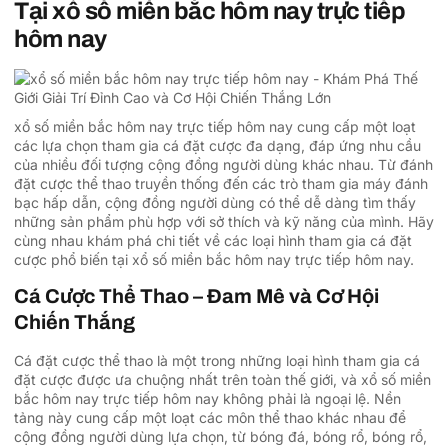
Tại xổ số miền bắc hôm nay trực tiếp
hôm nay
xổ số miền bắc hôm nay trực tiếp hôm nay cung cấp một loạt
các lựa chọn tham gia cá đặt cược đa dạng, đáp ứng nhu cầu
của nhiều đối tượng cộng đồng người dùng khác nhau. Từ đánh
đặt cược thể thao truyền thống đến các trò tham gia máy đánh
bạc hấp dẫn, cộng đồng người dùng có thể dễ dàng tìm thấy
những sản phẩm phù hợp với sở thích và kỹ năng của mình. Hãy
cùng nhau khám phá chi tiết về các loại hình tham gia cá đặt
cược phổ biến tại xổ số miền bắc hôm nay trực tiếp hôm nay.
Cá Cược Thể Thao – Đam Mê và Cơ Hội
Chiến Thắng
Cá đặt cược thể thao là một trong những loại hình tham gia cá
đặt cược được ưa chuộng nhất trên toàn thế giới, và xổ số miền
bắc hôm nay trực tiếp hôm nay không phải là ngoại lệ. Nền
tảng này cung cấp một loạt các môn thể thao khác nhau để
cộng đồng người dùng lựa chọn, từ bóng đá, bóng rổ, bóng rổ,