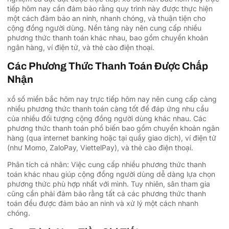
tiếp hôm nay cần đảm bảo rằng quy trình này được thực hiện
một cách đảm bảo an ninh, nhanh chóng, và thuận tiện cho
cộng đồng người dùng. Nền tảng này nên cung cấp nhiều
phương thức thanh toán khác nhau, bao gồm chuyển khoản
ngân hàng, ví điện tử, và thẻ cào điện thoại.
Các Phương Thức Thanh Toán Được Chấp
Nhận
xổ số miền bắc hôm nay trực tiếp hôm nay nên cung cấp càng
nhiều phương thức thanh toán càng tốt để đáp ứng nhu cầu
của nhiều đối tượng cộng đồng người dùng khác nhau. Các
phương thức thanh toán phổ biến bao gồm chuyển khoản ngân
hàng (qua internet banking hoặc tại quầy giao dịch), ví điện tử
(như Momo, ZaloPay, ViettelPay), và thẻ cào điện thoại.
Phân tích cá nhân: Việc cung cấp nhiều phương thức thanh
toán khác nhau giúp cộng đồng người dùng dễ dàng lựa chọn
phương thức phù hợp nhất với mình. Tuy nhiên, sân tham gia
cũng cần phải đảm bảo rằng tất cả các phương thức thanh
toán đều được đảm bảo an ninh và xử lý một cách nhanh
chóng.