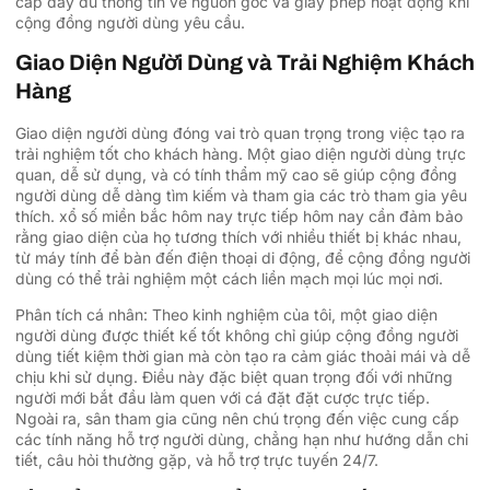
cấp đầy đủ thông tin về nguồn gốc và giấy phép hoạt động khi
cộng đồng người dùng yêu cầu.
Giao Diện Người Dùng và Trải Nghiệm Khách
Hàng
Giao diện người dùng đóng vai trò quan trọng trong việc tạo ra
trải nghiệm tốt cho khách hàng. Một giao diện người dùng trực
quan, dễ sử dụng, và có tính thẩm mỹ cao sẽ giúp cộng đồng
người dùng dễ dàng tìm kiếm và tham gia các trò tham gia yêu
thích. xổ số miền bắc hôm nay trực tiếp hôm nay cần đảm bảo
rằng giao diện của họ tương thích với nhiều thiết bị khác nhau,
từ máy tính để bàn đến điện thoại di động, để cộng đồng người
dùng có thể trải nghiệm một cách liền mạch mọi lúc mọi nơi.
Phân tích cá nhân: Theo kinh nghiệm của tôi, một giao diện
người dùng được thiết kế tốt không chỉ giúp cộng đồng người
dùng tiết kiệm thời gian mà còn tạo ra cảm giác thoải mái và dễ
chịu khi sử dụng. Điều này đặc biệt quan trọng đối với những
người mới bắt đầu làm quen với cá đặt đặt cược trực tiếp.
Ngoài ra, sân tham gia cũng nên chú trọng đến việc cung cấp
các tính năng hỗ trợ người dùng, chẳng hạn như hướng dẫn chi
tiết, câu hỏi thường gặp, và hỗ trợ trực tuyến 24/7.