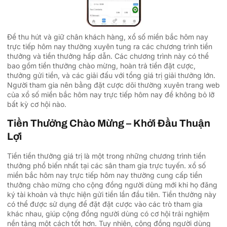
Để thu hút và giữ chân khách hàng, xổ số miền bắc hôm nay
trực tiếp hôm nay thường xuyên tung ra các chương trình tiền
thưởng và tiền thưởng hấp dẫn. Các chương trình này có thể
bao gồm tiền thưởng chào mừng, hoàn trả tiền đặt cược,
thưởng gửi tiền, và các giải đấu với tổng giá trị giải thưởng lớn.
Người tham gia nên bằng đặt cược dõi thường xuyên trang web
của xổ số miền bắc hôm nay trực tiếp hôm nay để không bỏ lỡ
bất kỳ cơ hội nào.
Tiền Thưởng Chào Mừng – Khởi Đầu Thuận
Lợi
Tiền tiền thưởng giá trị là một trong những chương trình tiền
thưởng phổ biến nhất tại các sân tham gia trực tuyến. xổ số
miền bắc hôm nay trực tiếp hôm nay thường cung cấp tiền
thưởng chào mừng cho cộng đồng người dùng mới khi họ đăng
ký tài khoản và thực hiện gửi tiền lần đầu tiên. Tiền thưởng này
có thể được sử dụng để đặt đặt cược vào các trò tham gia
khác nhau, giúp cộng đồng người dùng có cơ hội trải nghiệm
nền tảng một cách tốt hơn. Tuy nhiên, cộng đồng người dùng