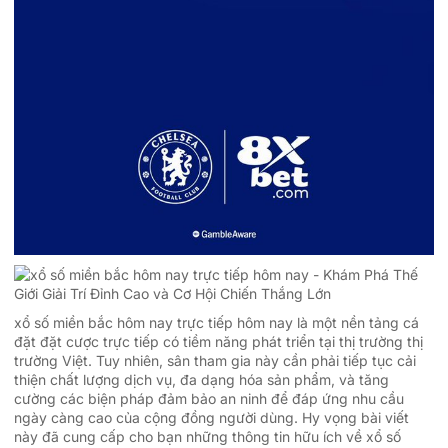
xổ số miền bắc hôm nay trực tiếp hôm nay là một nền tảng cá
đặt đặt cược trực tiếp có tiềm năng phát triển tại thị trường thị
trường Việt. Tuy nhiên, sân tham gia này cần phải tiếp tục cải
thiện chất lượng dịch vụ, đa dạng hóa sản phẩm, và tăng
cường các biện pháp đảm bảo an ninh để đáp ứng nhu cầu
ngày càng cao của cộng đồng người dùng. Hy vọng bài viết
này đã cung cấp cho bạn những thông tin hữu ích về xổ số