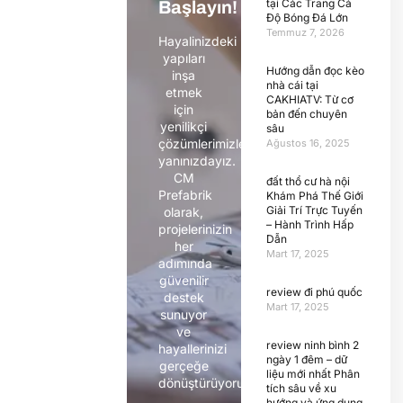
tại Các Trang Cá
Başlayın!
Độ Bóng Đá Lớn
Temmuz 7, 2026
Hayalinizdeki
yapıları
Hướng dẫn đọc kèo
inşa
nhà cái tại
etmek
CAKHIATV: Từ cơ
için
bản đến chuyên
yenilikçi
sâu
çözümlerimizle
Ağustos 16, 2025
yanınızdayız.
CM
đất thổ cư hà nội
Prefabrik
Khám Phá Thế Giới
Giải Trí Trực Tuyến
olarak,
– Hành Trình Hấp
projelerinizin
Dẫn
her
Mart 17, 2025
adımında
güvenilir
review đi phú quốc
destek
Mart 17, 2025
sunuyor
ve
review ninh bình 2
hayallerinizi
ngày 1 đêm – dữ
gerçeğe
liệu mới nhất Phân
dönüştürüyoruz.
tích sâu về xu
hướng và ứng dụng