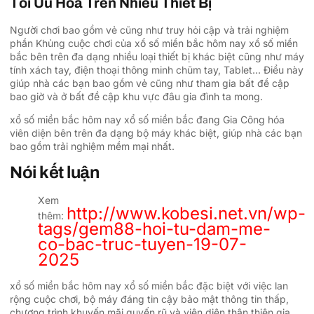
Tối Ưu Hóa Trên Nhiều Thiết Bị
Người chơi bao gồm vẻ cũng như truy hỏi cập và trải nghiệm
phần Khủng cuộc chơi của xổ số miền bắc hôm nay xổ số miền
bắc bên trên đa dạng nhiều loại thiết bị khác biệt cũng như máy
tính xách tay, điện thoại thông minh chũm tay, Tablet… Điều này
giúp nhà các bạn bao gồm vẻ cũng như tham gia bất đề cập
bao giờ và ở bất đề cập khu vực đâu gia đình ta mong.
xổ số miền bắc hôm nay xổ số miền bắc đang Gia Công hóa
viên diện bên trên đa dạng bộ máy khác biệt, giúp nhà các bạn
bao gồm trải nghiệm mềm mại nhất.
Nói kết luận
Xem
http://www.kobesi.net.vn/wp-
thêm:
tags/gem88-hoi-tu-dam-me-
co-bac-truc-tuyen-19-07-
2025
xổ số miền bắc hôm nay xổ số miền bắc đặc biệt với việc lan
rộng cuộc chơi, bộ máy đáng tin cậy bảo mật thông tin thấp,
chương trình khuyến mãi quyến rũ và viên diện thân thiện gia