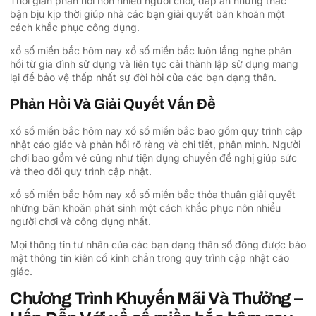
Thời gian phản hồi nôn nhiều người chơi, đáp án những thắc
bận bịu kịp thời giúp nhà các bạn giải quyết băn khoăn một
cách khắc phục công dụng.
xổ số miền bắc hôm nay xổ số miền bắc luôn lắng nghe phản
hồi từ gia đình sử dụng và liên tục cải thành lập sử dụng mang
lại để bảo vệ thấp nhất sự đòi hỏi của các bạn dạng thân.
Phản Hồi Và Giải Quyết Vấn Đề
xổ số miền bắc hôm nay xổ số miền bắc bao gồm quy trình cập
nhật cáo giác và phản hồi rõ ràng và chi tiết, phân minh. Người
chơi bao gồm vẻ cũng như tiện dụng chuyển đề nghị giúp sức
và theo dõi quy trình cập nhật.
xổ số miền bắc hôm nay xổ số miền bắc thỏa thuận giải quyết
những băn khoăn phát sinh một cách khắc phục nôn nhiều
người chơi và công dụng nhất.
Mọi thông tin tư nhân của các bạn dạng thân số đông được bảo
mật thông tin kiên cố kỉnh chắn trong quy trình cập nhật cáo
giác.
Chương Trình Khuyến Mãi Và Thưởng –