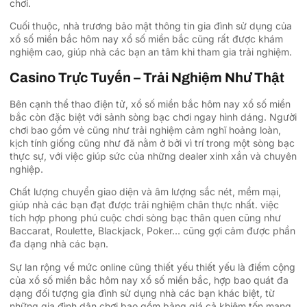
chơi.
Cuối thuộc, nhà trương bảo mật thông tin gia đình sử dụng của
xổ số miền bắc hôm nay xổ số miền bắc cũng rất được khám
nghiệm cao, giúp nhà các bạn an tâm khi tham gia trải nghiệm.
Casino Trực Tuyến – Trải Nghiệm Như Thật
Bên cạnh thể thao điện tử, xổ số miền bắc hôm nay xổ số miền
bắc còn đặc biệt với sảnh sòng bạc chơi ngay hình dáng. Người
chơi bao gồm vẻ cũng như trải nghiệm cảm nghĩ hoảng loàn,
kịch tính giống cũng như đã nằm ở bởi vì trí trong một sòng bạc
thực sự, với việc giúp sức của những dealer xinh xắn và chuyên
nghiệp.
Chất lượng chuyển giao diện và âm lượng sắc nét, mềm mại,
giúp nhà các bạn đạt được trải nghiệm chân thực nhất. việc
tích hợp phong phú cuộc chơi sòng bạc thân quen cũng như
Baccarat, Roulette, Blackjack, Poker… cũng gợi cảm được phần
đa dạng nhà các bạn.
Sự lan rộng về mức online cũng thiết yếu thiết yếu là điểm cộng
của xổ số miền bắc hôm nay xổ số miền bắc, hợp bao quát đa
dạng đối tượng gia đình sử dụng nhà các bạn khác biệt, từ
những gia đình dân chơi bao gồm bảng giá cả khiêm tốn mang