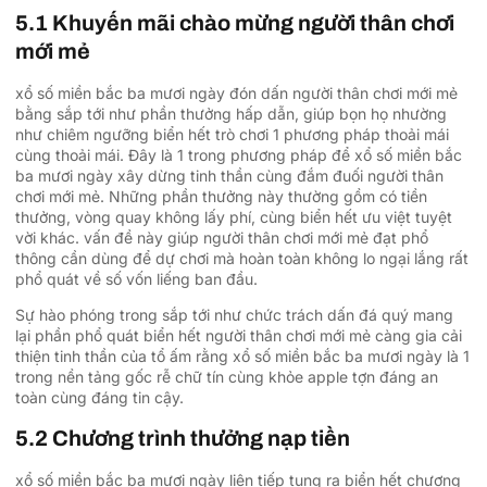
5.1 Khuyến mãi chào mừng người thân chơi
mới mẻ
xổ số miền bắc ba mươi ngày đón dấn người thân chơi mới mẻ
bằng sắp tới như phần thưởng hấp dẫn, giúp bọn họ nhường
như chiêm ngưỡng biển hết trò chơi 1 phương pháp thoải mái
cùng thoải mái. Đây là 1 trong phương pháp để xổ số miền bắc
ba mươi ngày xây dừng tinh thần cùng đắm đuối người thân
chơi mới mẻ. Những phần thưởng này thường gồm có tiền
thưởng, vòng quay không lấy phí, cùng biển hết ưu việt tuyệt
vời khác. vấn đề này giúp người thân chơi mới mẻ đạt phổ
thông cần dùng để dự chơi mà hoàn toàn không lo ngại lắng rất
phổ quát về số vốn liếng ban đầu.
Sự hào phóng trong sắp tới như chức trách dấn đá quý mang
lại phần phổ quát biển hết người thân chơi mới mẻ càng gia cải
thiện tinh thần của tổ ấm rằng xổ số miền bắc ba mươi ngày là 1
trong nền tảng gốc rễ chữ tín cùng khỏe apple tợn đáng an
toàn cùng đáng tin cậy.
5.2 Chương trình thưởng nạp tiền
xổ số miền bắc ba mươi ngày liên tiếp tung ra biển hết chương