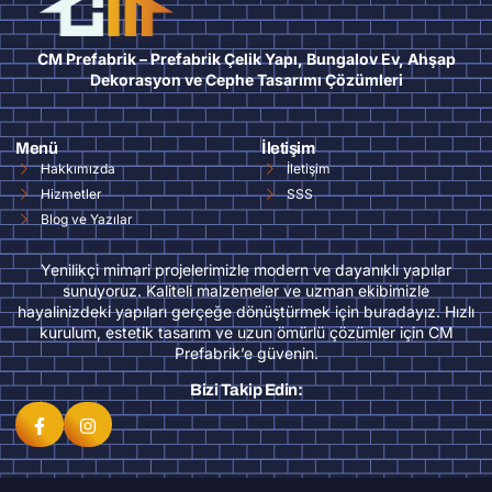
CM Prefabrik – Prefabrik Çelik Yapı, Bungalov Ev, Ahşap
Dekorasyon ve Cephe Tasarımı Çözümleri
Menü
İletişim
Hakkımızda
İletişim
Hizmetler
SSS
Blog ve Yazılar
Yenilikçi mimari projelerimizle modern ve dayanıklı yapılar
sunuyoruz. Kaliteli malzemeler ve uzman ekibimizle
hayalinizdeki yapıları gerçeğe dönüştürmek için buradayız. Hızlı
kurulum, estetik tasarım ve uzun ömürlü çözümler için CM
Prefabrik’e güvenin.
Bizi Takip Edin: