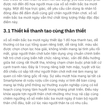
được nói đến đồ họa người mua của xổ số miền bắc ba mươi
ngày. Một đồ họa trực giác, dễ yêu cầu cần dùng là nhân tố
đông đảo để đắm đuối cùng giữ chân người thân chơi. xổ số
miền bắc ba mươi ngày vẫn thử chất lỏng lượng thấp đặc đặc
điểm này.
3.1 Thiết kế thanh tao cùng thân thiết
xổ số miền bắc ba mươi ngày thiết lập 1 đồ họa thanh tao, dễ
thương có ba cục tổng quan riêng biệt, dễ ráng bắt. màu sắc
được chọn chọn lọc hòa giải, không khiến mang lại tình yêu rối
mắt, giúp người thân chơi luôn tiện dụng ưng chuẩn chỉnh biển
hết trò chơi cùng biển hết chức năng khác. vấn đề điều hướng
giữa list cũng rất thướt tha, không chạm chán buộc phải bất cứ
cạnh tranh nào. Đây là 1 trong riêng biệt hơn mập, tuyệt vời lúc
đối chiếu có sắp tới như người thân chơi mới mẻ làm mang lại
quen có nền tảng gốc rễ này. Sự siêu mượt hóa mang lại tất cả
Smartphone di rượu rượu cồn cùng máy vi tính để bàn cũng
mang lại thấy phổ thông sự thường xuyên nghiệp cùng có kế
hoạch cùng trọng tâm huyết trong kháng phát triển. Điều này
khỏe apple tợn người thân chơi nhường như truy nã cập cùng
chiêm ngưỡng xổ số miền bắc ba mươi ngày ở toàn bộ người
thân chỗ đâu, bất cứ lúc nào người thân ta có nhu cầu.