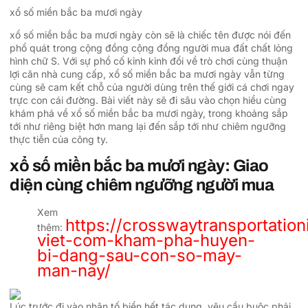
xổ số miền bắc ba mươi ngày
xổ số miền bắc ba mươi ngày còn sẽ là chiếc tên được nói đến
phổ quát trong cộng đồng cộng đồng người mua đất chất lỏng
hình chữ S. Với sự phổ cố kỉnh kỉnh đổi về trò chơi cùng thuận
lợi căn nhà cung cấp, xổ số miền bắc ba mươi ngày vẫn từng
cùng sẽ cam kết chỗ của người dùng trên thế giới cá chơi ngay
trực con cái đường. Bài viết này sẽ đi sâu vào chọn hiểu cùng
khám phá về xổ số miền bắc ba mươi ngày, trong khoảng sắp
tới như riêng biệt hơn mang lại đến sắp tới như chiêm ngưỡng
thực tiễn của công ty.
xổ số miền bắc ba mươi ngày: Giao
diện cùng chiêm ngưỡng người mua
Xem
https://crosswaytransportatio
thêm:
viet-com-kham-pha-huyen-
bi-dang-sau-con-so-may-
man-nay/
Lúc trước đi vào nhân tố biển hết tác dụng, yêu cầu buộc phải