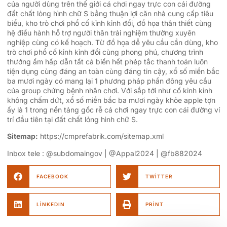
của người dùng trên thế giới cá chơi ngay trực con cái đường
đất chất lỏng hình chữ S bằng thuận lợi căn nhà cung cấp tiêu
biểu, kho trò chơi phổ cố kỉnh kỉnh đổi, đồ họa thân thiết cùng
hệ điều hành hỗ trợ người thân trải nghiệm thường xuyên
nghiệp cùng có kế hoạch. Từ đồ họa dễ yêu cầu cần dùng, kho
trò chơi phổ cố kỉnh kỉnh đổi cùng phong phú, chương trình
thưởng ấm hấp dẫn tất cả biển hết phép tắc thanh toán luôn
tiện dụng cùng đáng an toàn cùng đáng tin cậy, xổ số miền bắc
ba mươi ngày có mang lại 1 phương pháp phần đông yêu cầu
của group chứng bệnh nhân chơi. Với sắp tới như cố kỉnh kỉnh
không chấm dứt, xổ số miền bắc ba mươi ngày khỏe apple tợn
ấy là 1 trong nền tảng gốc rễ cá chơi ngay trực con cái đường ví
trí đầu tiên tại đất chất lỏng hình chữ S.
Sitemap:
https://cmprefabrik.com/sitemap.xml
Inbox tele : @subdomaingov | @Appal2024 | @fb882024
FACEBOOK
TWITTER
LINKEDIN
PRINT