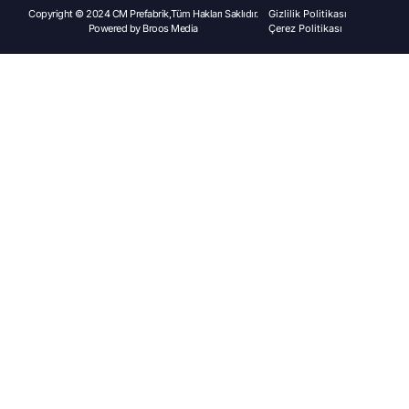
Copyright © 2024 CM Prefabrik,Tüm Hakları Saklıdır.
Gizlilik Politikası
Powered by
Broos Media
Çerez Politikası