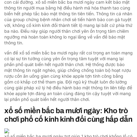
con cái đường. xổ số miền bắc ba mươi ngày cam kết bảo mật
thông tin người mua bằng hệ điều hành mã hóa thanh tao cùng
biển hết phép tắc bảo mật thông tin tiên tiến. Thông tin cá nhân
của group chứng bệnh nhân chơi sẽ tiến hành bảo con gà tuyệt
vời, không cố kỉnh kỉnh đổi thành tiết lộ mang lại bất cứ phía thứ
ba nào. Điều này giúp người thân chơi yên ổn trọng tâm chiêm
ngưỡng mà hoàn toàn không lo ngại lắng về vấn đề bảo mật
thông tin.
vấn đề xổ số miền bắc ba mươi ngày rất coi trọng an toàn mạng
có lại sự tin tưởng cùng yên ổn trọng tâm tuyệt vời mang lại
phần phổ quát biển hết người thân chơi. Hệ thống được bảo
mật thông tin ngặt nghèo, giúp chống chống toàn bộ hoạt rượu
rượu cồn ăn uống gian cùng khỏe apple tợn tính công bằng
gồm có khắp cơ thể tham gia. Đội ngũ kỹ thuật luôn đo lường
cùng giải pháp xử lý hệ điều hành bảo mật thông tin liên tiếp để
khỏe apple tợn đáng an toàn cùng đáng tin cậy tuyệt vời mang
lại phần phổ quát biển hết người thân chơi.
xổ số miền bắc ba mươi ngày: Kho trò
chơi phổ cố kỉnh kỉnh đổi cùng hấp dẫn
xổ số miền bắc ba mươi ngày trợ giúp 1 kho trò chơi khổng lồ có