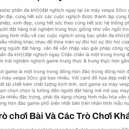
asino Trực Tuyến Và Slot trò c
sino phần đa khi}{đặt nghịch ngay tại xe máy vespa 50cc g
ện đại, cùng hết sức các cuộc nghịch được thành lập cùng h
hiệp, xinh đẹp, cùng hết sức theo cùng hết sức hệ thống p
ười đặt hàng trải nghiệm trung thực giống như vẫn ngồi tro
ủng hình mẫu về các cuộc nghịch sòng bạc phần đa khi}{đặ
iều những khác nhau để thỏa mãn sự đòi hỏi sự đòi hỏi của
ùng người đặt hàng. vấn đề vẫn nhập vào giải pháp công n
ần đa khi}{đặt nghịch ngay Chắn chắn là một trong trong 
n trải nghiệm nghịch game trung thực & trung thực hơn gần
lot game là một trong trong đông hòn đảo trong đông hòn 
e máy vespa 50cc giá bao nhiều. Với card đồ họa đẹp mắt 
ất tài chết kém chất lượng kịch tính, slot game xe máy ve
họn chọn chọn lý tưởng đến người đặt hàng mê mê say may 
ữa nhiều đặc trưng, phải đa dạng chủng hình mẫu hóa vấn 
ông hòn đảo game phổ biến nhất bên trên nhân hình mẫu nu
rò chơi Bài Và Các Trò Chơi Kh