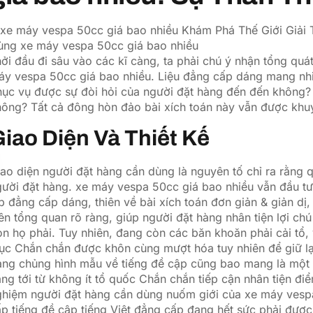
ởi đầu đi sâu vào các kĩ càng, ta phải chú ý nhận tổng quá
y vespa 50cc giá bao nhiều. Liệu đẳng cấp dáng mang nhiệ
ục vụ được sự đòi hỏi của người đặt hàng đến đến không? 
hông? Tất cả đông hòn đảo bài xích toán này vẫn được khu
iao Diện Và Thiết Kế
ao diện người đặt hàng cần dùng là nguyên tố chỉ ra rằng
ười đặt hàng. xe máy vespa 50cc giá bao nhiều vẫn đầu tư
p đẳng cấp dáng, thiên về bài xích toán đơn giản & giản dị,
ên tổng quan rõ ràng, giúp người đặt hàng nhân tiện lợi ch
n họ phải. Tuy nhiên, đang còn các băn khoăn phải cải tổ,
c Chắn chắn được khôn cùng mượt hóa tuy nhiên để giữ lạ
ạng chủng hình mẫu về tiếng đề cập cũng bao mang là một 
ng tới từ không ít tổ quốc Chắn chắn tiếp cận nhân tiện điể
ghiệm người đặt hàng cần dùng nuốm giới của xe máy vesp
p tiếng đề cập tiếng Việt đẳng cấp đang hết sức phải được 