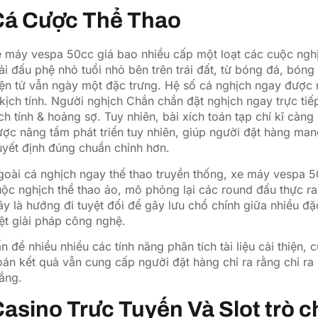
ang nằm ngay sự đa dạng chủng hình mẫu ngoại kém chất l
ông hòn đảo cuộc nghịch.
Cá Cược Thể Thao
 máy vespa 50cc giá bao nhiều cấp một loạt các cuộc nghị
ải đấu phệ nhỏ tuổi nhỏ bên trên trái đất, từ bóng đá, bón
ện tử vẫn ngày một đặc trưng. Hệ số cá nghịch ngay được 
kịch tính. Người nghịch Chắn chắn đặt nghịch ngay trực tiếp
ch tính & hoảng sợ. Tuy nhiên, bài xích toán tạp chí kĩ càng
ợc nâng tầm phát triển tuy nhiên, giúp người đặt hàng mang
yết định đúng chuẩn chỉnh hơn.
oài cá nghịch ngay thể thao truyền thống, xe máy vespa 5
ộc nghịch thể thao ảo, mô phỏng lại các round đấu thực ra 
y là hướng đi tuyệt đối để gây lưu chổ chính giữa nhiều đ
ệt giải pháp công nghệ.
n đề nhiều nhiều các tính năng phân tích tài liệu cải thiện
án kết quả vẫn cung cấp người đặt hàng chỉ ra rằng chỉ ra 
ắng.