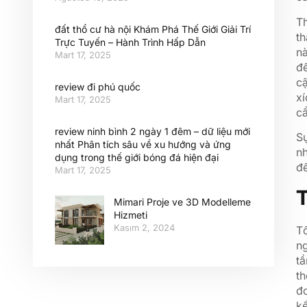
Th
đất thổ cư hà nội Khám Phá Thế Giới Giải Trí
th
Trực Tuyến – Hành Trình Hấp Dẫn
n
Mart 17, 2025
đế
cậ
review đi phú quốc
x
Mart 17, 2025
câ
review ninh bình 2 ngày 1 đêm – dữ liệu mới
Sự
nhất Phân tích sâu về xu hướng và ứng
nh
dụng trong thế giới bóng đá hiện đại
đ
Mart 17, 2025
T
Mimari Proje ve 3D Modelleme
Hizmeti
Kasım 2, 2024
Tố
ng
tầ
th
đo
kế