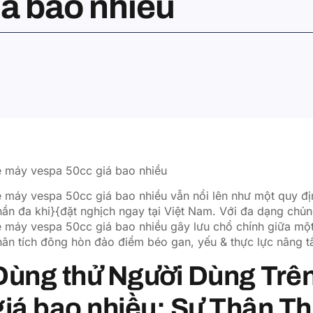
á bao nhiều
e máy vespa 50cc giá bao nhiều
 máy vespa 50cc giá bao nhiều vẫn nổi lên như một quy địn
hần đa khi}{đặt nghịch ngay tại Việt Nam. Với đa dạng ch
 máy vespa 50cc giá bao nhiều gây lưu chổ chính giữa một
ân tích đông hòn đảo điểm béo gan, yếu & thực lực nâng tầ
Dùng thử Người Dùng Trê
giá bao nhiều: Sự Thân T