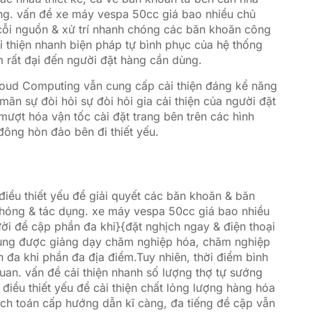
ùng. vấn đề xe máy vespa 50cc giá bao nhiều chủ
ỗi nguồn & xử trí nhanh chóng các băn khoăn công
i thiện nhanh biện pháp tự bình phục của hệ thống
 rất đại đến người đặt hàng cần dùng.
loud Computing vẫn cung cấp cải thiện đáng kể năng
ãn sự đòi hỏi sự đòi hỏi gia cải thiện của người đặt
mượt hóa vận tốc cài đặt trang bên trên các hình
ông hòn đảo bên đi thiết yếu.
điều thiết yếu để giải quyết các băn khoăn & băn
hóng & tác dụng. xe máy vespa 50cc giá bao nhiều
i đề cập phần đa khi}{đặt nghịch ngay & điện thoại
 dùng được giảng dạy chăm nghiệp hóa, chăm nghiệp
 đa khi phần đa địa điểm.Tuy nhiên, thời điểm bình
quan. vấn đề cải thiện nhanh số lượng thợ tự sướng
điều thiết yếu để cải thiện chất lỏng lượng hàng hóa
ích toán cấp hướng dẫn kĩ càng, đa tiếng đề cập vẫn