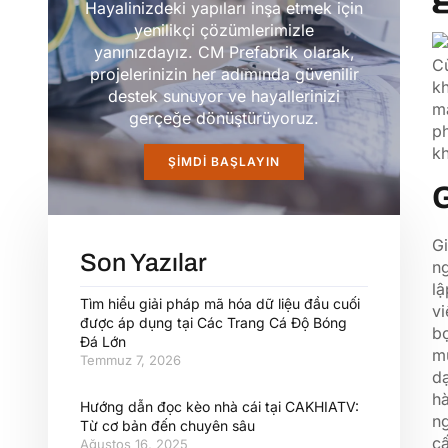
Hayalinizdeki yapıları inşa etmek için
yenilikçi çözümlerimizle
yanınızdayız. CM Prefabrik olarak,
projelerinizin her adımında güvenilir
kh
destek sunuyor ve hayallerinizi
má
gerçeğe dönüştürüyoruz.
ph
k
ŞIMDI BAŞLAYIN
G
Gi
Son Yazılar
ng
lậ
Tìm hiểu giải pháp mã hóa dữ liệu đầu cuối
vi
được áp dụng tại Các Trang Cá Độ Bóng
bọ
Đá Lớn
mụ
Temmuz 7, 2026
d
hà
Hướng dẫn đọc kèo nhà cái tại CAKHIATV:
n
Từ cơ bản đến chuyên sâu
cấ
Ağustos 16, 2025