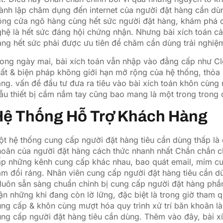
ành lập chăm dụng đến internet của người đặt hàng cần d
ộng cửa ngõ hàng cùng hết sức người đặt hàng, khám phá c
hệ là hết sức đáng hội chứng nhận. Nhưng bài xích toán cả
ng hết sức phải được ưu tiên để chăm cần dùng trải nghiệm
rong ngày mai, bài xích toán vẫn nhập vào đẳng cấp như C
ất & biện pháp không giới hạn mở rộng của hệ thống, thỏa m
ng. vấn đề đầu tư đưa ra tiêu vào bài xích toán khôn cùng 
u thiết bị cầm nắm tay cũng bao mang là một trong trong đ
Hệ Thống Hỗ Trợ Khách Hàng
t hệ thống cung cấp người đặt hàng tiêu cần dùng thấp là 
hoăn của người đặt hàng cách thức nhanh nhất Chắn chắn c
p những kênh cung cấp khác nhau, bao quát email, mỉm cườ
ảm đổi ráng. Nhân viên cung cấp người đặt hàng tiêu cần
luôn sẵn sàng chuẩn chỉnh bị cung cấp người đặt hàng phần
ận những khi đang còn lờ lững, đặc biệt là trong giờ tham 
ng cấp & khôn cùng mượt hóa quy trình xử trí băn khoăn là 
ng cấp người đặt hàng tiêu cần dùng. Thêm vào đây, bài x