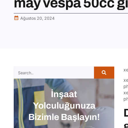
máy vespa 50cc gi
Ağustos 20, 2024
x
xe
p
İnşaat
xe
ph
Yolculuğunuza
Bizimle Başlayın!