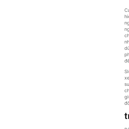
C
Ca
hi
ng
ng
ch
nh
d
ph
đế
S
x
su
c
gi
đ
t