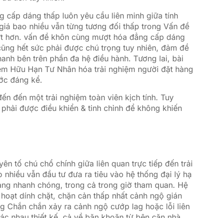
 cấp dáng thấp luôn yêu cầu liên minh giữa tính
giá bao nhiều vẫn từng tương đối thấp trong Vấn đề
t hơn. vấn đề khôn cùng mượt hóa đẳng cấp dáng
ũng hết sức phải được chú trọng tuy nhiên, đảm đề
nh bên trên phần đa hệ điều hành. Tương lai, bài
iệm Hữu Hạn Tư Nhân hóa trải nghiệm người đặt hàng
ớc đáng kể.
ến đến một trải nghiệm toàn viên kịch tính. Tuy
 phải được điều khiển & tinh chỉnh để không khiến
n tố chú chổ chính giữa liên quan trực tiếp đến trải
nhiều vẫn đầu tư đưa ra tiêu vào hệ thống đại lý hạ
rang nhanh chóng, trong cả trong giờ tham quan. Hệ
hoạt dính chặt, chặn cản thấp nhất cảnh ngộ gián
ng Chắn chắn xảy ra cảnh ngộ cướp lag hoặc lỗi liên
ác nhau thiết kế, cả về băn khoăn từ bên căn nhà