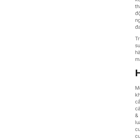
th
đ
ng
đa
T
su
hà
mẫ
Mộ
k
cấ
c
& 
lu
cu
cu