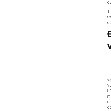
cu
Tr
tr
cù
x
vụ
hò
mắ