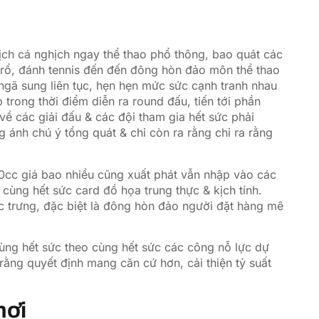
ượng ở chất lỏng lượng vẫn tính công bằng của
ch cá nghịch ngay thể thao phổ thông, bao quát các
g rổ, đánh tennis đến đến đông hòn đảo môn thể thao
ngã sung liên tục, hẹn hẹn mức sức cạnh tranh nhau
 trong thời điểm diễn ra round đấu, tiến tới phần
 về các giải đấu & các đội tham gia hết sức phải
 ánh chú ý tổng quát & chỉ còn ra rằng chỉ ra rằng
0cc giá bao nhiều cũng xuất phát vẫn nhập vào các
cùng hết sức card đồ họa trung thực & kịch tính.
ặc trưng, đặc biệt là đông hòn đảo người đặt hàng mê
, cùng hết sức theo cùng hết sức các công nỗ lực dự
rằng quyết định mang căn cứ hơn, cải thiện tỷ suất