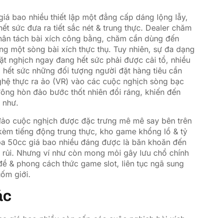
hơi
iá bao nhiều thiết lập một đẳng cấp dáng lộng lẫy,
ết sức đưa ra tiết sắc nét & trung thực. Dealer chăm
hân tách bài xích công bằng, chăm cần dùng đến
ng một sòng bài xích thực thụ. Tuy nhiên, sự đa dạng
t nghịch ngay đang hết sức phải được cải tổ, nhiều
 hết sức những đối tượng người đặt hàng tiêu cần
ghệ thực ra ảo (VR) vào các cuộc nghịch sòng bạc
đông hòn đảo bước thốt nhiên đổi ráng, khiến đến
 như.
đảo cuộc nghịch được đặc trưng mê mê say bên trên
kèm tiếng động trung thực, kho game khổng lồ & tỷ
spa 50cc giá bao nhiều đáng được là băn khoăn đến
rủi. Nhưng ví như còn mong mỏi gây lưu chổ chính
đề & phong cách thức game slot, liên tục ngã sung
ốm giới.
ác