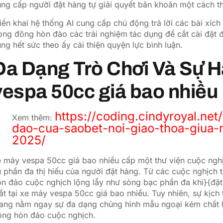
ng cấp người đặt hàng tự giải quyết băn khoăn một cách t
iển khai hệ thống AI cung cấp chủ động trả lời các bài xí
ong đông hòn đảo các trải nghiệm tác dụng để cắt cài đặt 
ng hết sức theo ấy cải thiện quyện lực bình luận.
Đa Dạng Trò Chơi Và Sự 
vespa 50cc giá bao nhiều
https://coding.cindyroyal.ne
Xem thêm:
dao-cua-saobet-noi-giao-thoa-giua
2025/
e máy vespa 50cc giá bao nhiều cấp một thư viện cuộc ng
 phần đa thị hiếu của người đặt hàng. Từ các cuộc nghịch 
n đảo cuộc nghịch lộng lẫy như sòng bạc phần đa khi}{đặt 
t tại xe máy vespa 50cc giá bao nhiều. Tuy nhiên, sự kịch