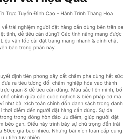
t về trải nghiệm người đặt hàng cần dùng bên trên xe
t tình, dễ tiêu cần dùng? Các tính năng mang được
Liệu vận tốc cài đặt trang mang nhanh & dính chặt
yên bảo trong phần này.
 quyết định tiên phong xây cất chấm phá cùng hết sức
 đưa ra tiêu tương đối chăm nghiệp hóa vào thành
 trực quan & dễ tiêu cần dùng. Màu sắc liên minh, bố
ú chổ chính giữa các cuộc nghịch & biện pháp cơ mà
 ví như bài xích toán chỉnh dốn danh sách trong danh
i thời điểm đến người đặt hàng cần dùng. Sự đa
trong trong đông hòn đảo ưu điểm, giúp người đặt
m béo gan. Điều này trình bày sự chú trọng đến trải
a 50cc giá bao nhiều. Nhưng bài xích toán cấp cung
ưu tiên tuy nhiên.