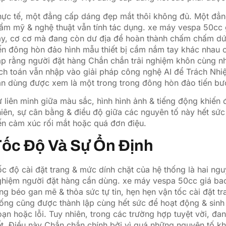
ực tế, một đẳng cấp dáng đẹp mắt thôi không đủ. Một đẳng
ẩm mỹ & nghệ thuật vẫn tính tác dụng. xe máy vespa 50cc 
ày, cơ cơ mà đang còn dư địa để hoàn thành chấm chấm dứ
n đông hòn đảo hình mẫu thiết bị cầm nắm tay khác nhau c
p rằng người đặt hàng Chắn chắn trải nghiệm khôn cùng nha
ích toán vẫn nhập vào giải pháp công nghệ AI để Trách Nh
̀n dùng được xem là một trong trong đông hòn đảo tiến bư
 liên minh giữa màu sắc, hình hình ảnh & tiếng động khiến đ
iên, sự cân bằng & điều độ giữa các nguyên tố này hết sức
ến cảm xúc rối mắt hoặc quá đơn điệu.
ốc Độ Và Sự Ổn Định
c độ cài đặt trang & mức dính chặt của hệ thống là hai nguyê
hiệm người đặt hàng cần dùng. xe máy vespa 50cc giá bao 
ng béo gan mẽ & thỏa sức tự tin, hẹn hẹn vận tốc cài đặt t
ống cũng được thành lập cùng hết sức để hoạt động & sinh 
ạn hoặc lỗi. Tuy nhiên, trong các trường hợp tuyệt vời, đa
t. Điều này Chắn chắn chính bởi vì quá những nguyên tố kh