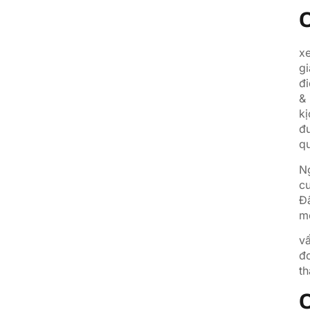
m
đ
xe
gi
đi
& 
kị
đư
qu
Ng
cu
Đâ
m
vấ
đo
th