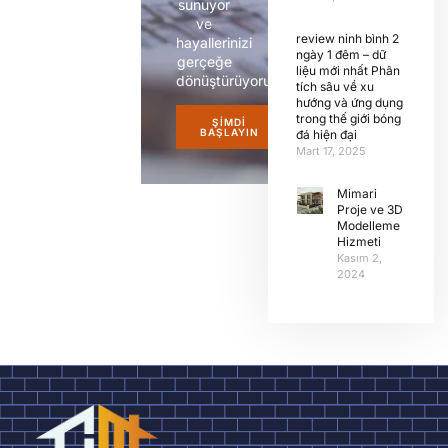
sunuyor
ve
review ninh bình 2
hayallerinizi
ngày 1 đêm – dữ
gerçeğe
liệu mới nhất Phân
dönüştürüyoruz.
tích sâu về xu
hướng và ứng dụng
trong thế giới bóng
ŞIMDI
BAŞLAYIN
đá hiện đại
Mart 17, 2025
Mimari
Proje ve 3D
Modelleme
Hizmeti
Kasım 2,
2024