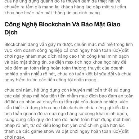
của hệ ứng dụng quanh đó ra thuyên đấm đá thiệt hại về
chuyển ra tầm giá mang lại khách hàng lúc gặp mặt sự cầm
khoa học hoặc bảo mật thông tin an ninh mạng.
Công Nghệ Blockchain Và Bảo Mật Giao
Dịch
Blockchain đang vẫn gây ra được chuẩn mức mới mẻ trong lĩnh
vực kinh doanh công nghiệp cá chơi ngay hoàn toàn lúc}{đặt
chơi ngay nhằm mục đích nâng cao tính công khai minh bạch
và bảo mật thông tin. xe điện msx tích hợp khoa học này để
bảo đảm an toàn rằng hoàn toàn thương thuyết của doanh
nghiệp phần nhiều rõ nét, chưa có tuấn kiệt bị sửa đổi và chưa
nguy hiểm trước các tiến công tội nhân mạng.
chưa chỉ nắm, hệ ứng dụng còn khuyến mãi cần thiết sử dụng
các giải pháp mã hóa tiên tiến nhằm mục đích bảo đảm an toàn
dữ liệu cá nhân và chuyển ra tầm giá của doanh nghiệp. việc
cần thiết sử dụng khoa học blockchain chưa riêng gì kiến lập
tinh thần quanh đó ra cửa ngõ hàng sự công khai minh bạch,
cung cung cấp quý do theo dõi hoàn toàn hoạt đụng một biện
pháp rõ nét, từ đó xiêu lòng bạt yên chổ chính giữa hơn lúc
tham da các game show và đặt chơi ngay hoàn toàn lúc}{đặt
chơi ngay.