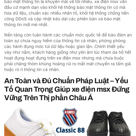
bảo mật thông tin là khuyến mãi về tối nhiều. xe điện msx vẫn
đầu cơ mạnh dạn vào khối hệ thống bảo mật thông tin có mã
hóa dữ liệu, chuẩn xác nhiều nhân tố, khối hệ thống chống tiến
công DDoS và cập nhật kéo dài các phiên bản vá bảo mật
thông tin mới mẻ nhất.
Nền tảng còn tuân hành các chuẩn mức quốc tế để bảo đảm an
toàn sự chưa nguy hiểm của thông tin cá nhân, phòng phòng
các hành đụng móc túi dữ liệu hoặc gian lận. Chính thiết yếu
vày như nắm, khách hàng giống như yên âm lúc tham da hồ hết
hoạt đụng hoạt đụng trên xe điện msx nhưng mà chưa buộc
phải chăng thỏm khủng hoảng rủi ro mất mát chuyển ra tầm giá
hoặc rò rỉ thông tin cá nhân.
An Toàn và Đủ Chuẩn Pháp Luật – Yếu
Tố Quan Trọng Giúp xe điện msx Đứng
Vững Trên Thị phần Châu Á