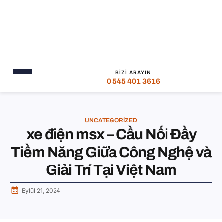
BIZI ARAYIN
0 545 401 3616
UNCATEGORIZED
xe điện msx – Cầu Nối Đầy
Tiềm Năng Giữa Công Nghệ và
Giải Trí Tại Việt Nam
Eylül 21, 2024