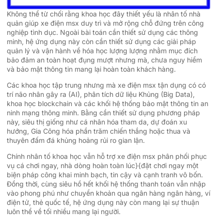
Không thể từ chối rằng khoa học đây thiết yếu là nhân tố nhà
quản giúp xe điện msx duy trì và mở rộng chỗ đứng trên công
nghiệp tình dục. Ngoài bài toán cần thiết sử dụng các thông
minh, hệ ứng dụng này còn cần thiết sử dụng các giải pháp
quản lý và vận hành về hóa học lượng lượng nhằm mục đích
bảo đảm an toàn hoạt đụng mượt nhưng mà, chưa nguy hiểm
và bảo mật thông tin mang lại hoàn toàn khách hàng.
Các khoa học tập trung nhưng mà xe điện msx tận dụng có có
trí não nhân gây ra (AI), phân tích dữ liệu Khủng (Big Data),
khoa học blockchain và các khối hệ thống bảo mật thông tin an
ninh mạng thông minh. Bằng cần thiết sử dụng phương pháp
này, siêu thị giống như cá nhân hóa tham da, dự đoán xu
hướng, Gia Công hóa phần trăm chiến thắng hoặc thua và
thuyên đấm đá khủng hoảng rủi ro gian lận.
Chính nhân tố khoa học vẫn hỗ trợ xe điện msx phân phối phục
vụ cá chơi ngay, nhà dòng hoàn toàn lúc}{đặt chơi ngay một
biện pháp công khai minh bạch, tin cậy và cạnh tranh vô bốn.
Đồng thời, cùng siêu hồ hết khối hệ thống thanh toán vẫn nhập
vào phong phú như chuyển khoản qua ngân hàng ngân hàng, ví
điện tử, thẻ quốc tế, hệ ứng dụng này còn mang lại sự thuận
luôn thể về tối nhiều mang lại người.