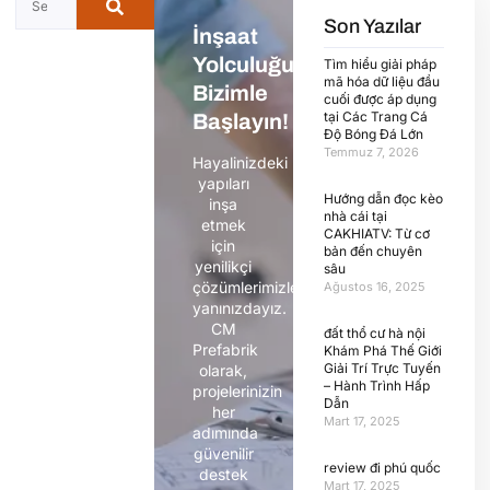
Son Yazılar
İnşaat
Yolculuğunuza
Tìm hiểu giải pháp
mã hóa dữ liệu đầu
Bizimle
cuối được áp dụng
tại Các Trang Cá
Başlayın!
Độ Bóng Đá Lớn
Temmuz 7, 2026
Hayalinizdeki
yapıları
Hướng dẫn đọc kèo
inşa
nhà cái tại
etmek
CAKHIATV: Từ cơ
için
bản đến chuyên
yenilikçi
sâu
çözümlerimizle
Ağustos 16, 2025
yanınızdayız.
CM
đất thổ cư hà nội
Prefabrik
Khám Phá Thế Giới
Giải Trí Trực Tuyến
olarak,
– Hành Trình Hấp
projelerinizin
Dẫn
her
Mart 17, 2025
adımında
güvenilir
review đi phú quốc
destek
Mart 17, 2025