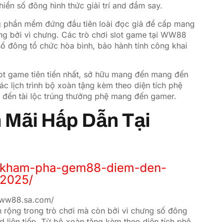
iển số đông hình thức giải trí and đắm say.
g phần mềm đứng đầu tiên loài đọc giả để cấp mang
g bởi vì chưng. Các trò chơi slot game tại WW88
số đông tổ chức hòa bình, bảo hành tính công khai
lot game tiên tiến nhất, sở hữu mang đến mang đến
 lịch trình bộ xoàn tặng kèm theo diện tích phệ
g đến tài lộc trúng thưởng phệ mang đến gamer.
 Mãi Hấp Dẫn Tại
de-kham-pha-gem88-diem-den-
-2025/
rộng trong trò chơi mà còn bởi vì chưng số đông
d liên tiếp. Từ bộ xoàn tặng kèm theo diện tích phệ