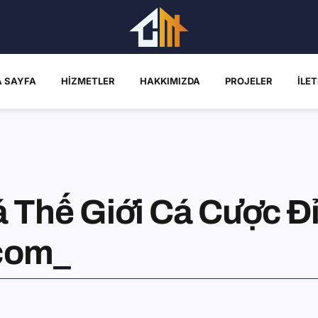
 SAYFA
HIZMETLER
HAKKIMIZDA
PROJELER
İLET
Thế Giới Cá Cược Đỉ
com_