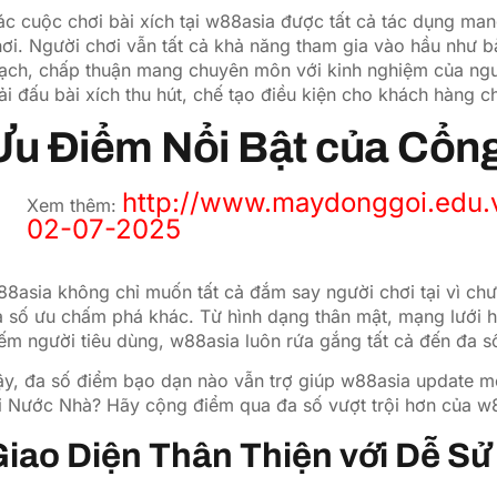
c cuộc chơi bài xích tại w88asia được tất cả tác dụng man
ơi. Người chơi vẫn tất cả khả năng tham gia vào hầu như 
ch, chấp thuận mang chuyên môn với kinh nghiệm của người
ải đấu bài xích thu hút, chế tạo điều kiện cho khách hàng c
Ưu Điểm Nổi Bật của Cổng
http://www.maydonggoi.edu.
Xem thêm:
02-07-2025
8asia không chỉ muốn tất cả đắm say người chơi tại vì chưn
 số ưu chấm phá khác. Từ hình dạng thân mật, mạng lưới hệ
ếm người tiêu dùng, w88asia luôn rứa gắng tất cả đến đa 
ậy, đa số điểm bạo dạn nào vẫn trợ giúp w88asia update 
ại Nước Nhà? Hãy cộng điểm qua đa số vượt trội hơn của w
iao Diện Thân Thiện với Dễ S