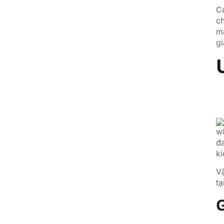
Cá
ch
mạ
gi
w8
đa
ki
V
t
G