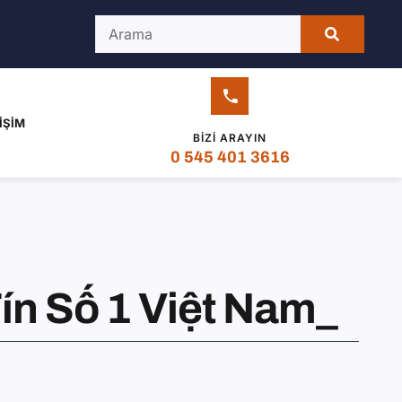
IŞIM
BIZI ARAYIN
0 545 401 3616
n Số 1 Việt Nam_