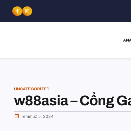
ANA
UNCATEGORIZED
w88asia – Cổng G
Temmuz 5, 2024