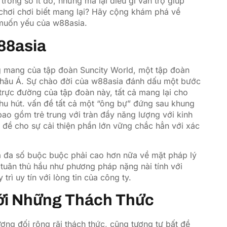
rong số ít đó, nhưng mà lại điều gì vẫn trợ giúp
 chơi chơi biết mang lại? Hãy cộng khám phá về
 muốn yếu của w88asia.
88asia
g mang của tập đoàn Suncity World, một tập đoàn
g châu Á. Sự chào đời của w88asia đánh dấu một bước
trực đường của tập đoàn này, tất cả mang lại cho
thu hút. vấn đề tất cả một “ông bự” đứng sau khung
bao gồm trẻ trung với tràn đầy năng lượng với kinh
ền đề cho sự cải thiện phần lớn vững chắc hẳn với xác
ra đa số buộc buộc phải cao hơn nữa về mặt pháp lý
uân thủ hầu như phương pháp nặng nài tính với
trì uy tín với lòng tin của công ty.
với Những Thách Thức
ơng đối rộng rãi thách thức, cũng tương tự bất đề