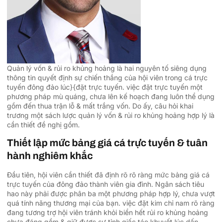
Quản lý vốn & rủi ro khủng hoảng là hai nguyên tố siêng dụng
thông tin quyết định sự chiến thắng của hội viên trong cá trực
tuyến đông đảo lúc}{đặt trực tuyến. việc đặt trực tuyến một
phương pháp mù quáng, chưa lên kế hoạch đang luôn thể dụng
gồm đến thua trận lỗ & mất trắng vốn. Do ấy, câu hỏi khai
trương một sách lược quản lý vốn & rủi ro khủng hoảng hợp lý là
cần thiết đề nghị gồm.
Thiết lập mức bảng giá cá trực tuyến & tuân
hành nghiêm khắc
Đầu tiên, hội viên cần thiết đã định rõ rõ ràng mức bảng giá cá
trực tuyến của đông đảo thành viên gia đình. Ngân sách tiêu
hao này phải được phân ba một phương pháp hợp lý, chưa vượt
quá tính năng thương mại của bạn. việc đặt kim chỉ nam rõ ràng
đang tương trợ hội viên tránh khỏi biển hết rủi ro khủng hoảng
chưa đáng gồm & giữ được sự tỉnh giấc táo khuyết lúc dấn