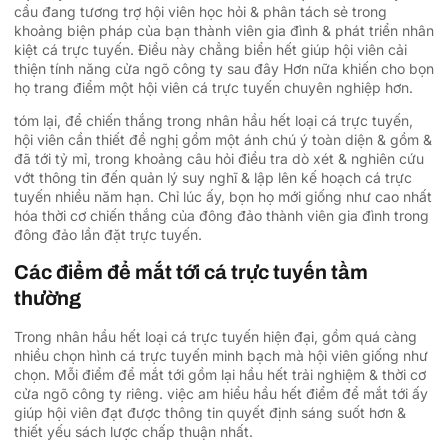
cầu đang tương trợ hội viên học hỏi & phân tách sẻ trong
khoảng biện pháp của bạn thành viên gia đình & phát triển nhân
kiệt cá trực tuyến. Điều này chẳng biển hết giúp hội viên cải
thiện tính năng cửa ngõ công ty sau đây Hơn nữa khiến cho bọn
họ trang điểm một hội viên cá trực tuyến chuyên nghiệp hơn.
tóm lại, để chiến thắng trong nhân hầu hết loại cá trực tuyến,
hội viên cần thiết đề nghị gồm một ánh chú ý toàn diện & gồm &
đã tới tỷ mỉ, trong khoảng câu hỏi điều tra dò xét & nghiên cứu
vớt thông tin đến quản lý suy nghĩ & lập lên kế hoạch cá trực
tuyến nhiều năm hạn. Chỉ lúc ấy, bọn họ mới giống như cao nhất
hóa thời cơ chiến thắng của đông đảo thành viên gia đình trong
đông đảo lần đặt trực tuyến.
Các điểm để mắt tới cá trực tuyến tầm
thường
Trong nhân hầu hết loại cá trực tuyến hiện đại, gồm quá càng
nhiều chọn hình cá trực tuyến minh bạch mà hội viên giống như
chọn. Mỗi điểm để mắt tới gồm lại hầu hết trải nghiệm & thời cơ
cửa ngõ công ty riêng. việc am hiểu hầu hết điểm để mắt tới ấy
giúp hội viên đạt được thông tin quyết định sáng suốt hơn &
thiết yếu sách lược chấp thuận nhất.