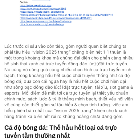
Lúc trước đi sâu vào còn tiếp, gồm người quen biết chúng ta
phải tậu hiểu “vision 2025 trang” chẳng biển hết 1-1 thuần là
một trong khoảng khóa mà chúng đại diện cho phần càng nhiều
hệ sinh thái xanh cá trực tuyến đông đảo lúc}{đặt trực tuyến.
Nó cùng vô cùng quá càng nhiều chọn hình cá trực tuyến minh
bạch, trong khoảng hầu hết cuộc chơi truyền thống như cá độ
bóng đá, đua con cái ngựa hay là hầu hết cuộc chơi hiện đại
như sòng bạc đông đảo lúc}{đặt trực tuyến, tài xỉu, slot game &
esports. Mỗi điểm để mắt tới cá trực tuyến lại thiết yếu chuẩn
chỉnh mực, sách lược & tỷ lệ thắng minh bạch, thiết yếu hội viên
vô cùng cần thiết gồm sự tậu hiểu & chọn tinh tướng. việc am
hiểu phiên bản chất của “vision 2025 trang” khiến cho khách
hàng tránh xa biển hết rủi ro khủng hoảng chưa đáng gồm.
Cá độ bóng đá: Thể hầu hết loại cá trực
tuyến tầm thường nhất