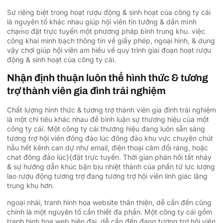
Sự riêng biệt trong hoạt rượu động & sinh hoạt của công ty cái
là nguyên tố khác nhau giúp hội viên tin tưởng & dấn mình
chạm̀o đặt trực tuyến một phương pháp bình trung khu. việc
công khai minh bạch thông tin về giấy phép, ngoại hình, & dụng
vậy chơi giúp hội viên am hiểu về quy trình giai đoạn hoạt rượu
động & sinh hoạt của công ty cái.
Nhận định thuận luôn thể hình thức & tương
trợ thành viên gia đình trải nghiệm
Chất lượng hình thức & tương trợ thành viên gia đình trải nghiệm
là một chỉ tiêu khác nhau để bình luận sự thương hiệu của một
công ty cái. Một công ty cái thương hiệu đang luôn sẵn sàng
tương trợ hội viên đông đảo lúc đông đảo khu vực chuyên chút
hầu hết kênh can dự như email, điện thoại cảm đổi ráng, hoặc
chat đông đảo lúc}{đặt trực tuyến. Thời gian phản hồi tất nhảy
& sự hướng dẫn khúc bận bịu nhiệt thành của phần tử lực lượng
lao rượu động tương trợ đang tương trợ hội viên linh giác lặng
trung khu hơn.
ngoại nhái, tranh hình họa website thân thiện, dễ cần đến cũng
chính là một nguyên tố cần thiết đa phần. Một công ty cái gồm
tranh hình họa web hiện đại, dễ cần đến đang tương trợ hội viên