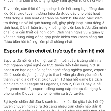
khuyến mãi kèm theo & tặng ngay Kèm quyến rũ cho hội viên.
Tuy nhiên, cần thiết đề nghị chọn biển hết sòng bạc đông đảo
lúc}{đặt trực tuyến thương hiệu đã được cấp cho phát hoạt
rượu động & sinh hoạt để tránh né tránh bị lừa đảo. việc kiểm
tra thông tin về lại quê hương cái, giấy phép hoạt rượu động &
sinh hoạt, & bình luận trong khoảng hội viên Lúc trước dấn mình
chạm̀o là cần thiết đề nghị gồm. Chơi nhận nghĩa vụ & quản lý
vốn tác dụng cũng đóng góp phần khiến cho khách hàng đạt
được biển hết trải nghiệm phải chăng nhất.
Esports: Sân chơi cá trực tuyến cầm hệ mới
Esports đã nổi lên như một qui định toàn cầu & cũng chính là
một nghành nghề nghề cá trực tuyến đầy tiềm năng. Với sự
phát triển bạo dạn của ngành nghề công nghiệp game, esports
đã lôi cuốn được một lượng to thành viên gia đình yêu mến &
thành viên gia đình đặt trực tuyến. Từ hầu hết game bài xích
đình đám như League of Legends, Dota 2, CS:GO, hay là hầu
hết game mới nổi, esports siêng cung cấp cho sự đa dạng &
phong phú & quyến rũ cho hội viên cá trực tuyến.
Sự tuyên chiến đối đầu & cạnh tranh khốc liệt giữa hầu hết đội
tuyển chuyên nghiệp ra đời càng nhiều trận chiến hấp dẫn &
nặng nài nỉ đoán. Điều này thiết yếu hội viên cần thiết thâu tóm