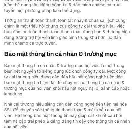
luôn thể dụng tậu kiếm thông tin & dấn mình chạm̀o cá trực
tuyến một phương pháp luôn thể dụng.
Thời gian thanh toán thanh toán tất nhảy & chưa sai lệch cũng
chính là một triệu hội chứng của công ty cái thương hiệu. việc
bảo đảm an toàn thanh toán thanh toán đúng hạn & thương hiệu
đang tương trợ hội viên linh giác bình trung khu hơn lúc dấn
mình chạm̀o cá trực tuyến.
Bảo mật thông tin cá nhân & trương mục
Bảo mật thông tin cá nhân & trương mục hội viên là một trong
biển hết nguyên tố siêng dụng lúc chọn công ty cái. Một công
ty cái thương hiệu đang cần đến hầu hết công nghệ tiên tiến
bảo mật thông tin hiện đại để chuyên sóc thông tin cá nhân &
trương mục của hội viên khỏi hầu hết nguy hại bị đánh cắp hoặc
lạm dụng.
Nhà cái thương hiệu siêng cần đến công nghệ tiên tiến mã hóa
SSL để chuyên sóc thông tin thanh toán & mật khẩu của hội
viên. Hệ thống bảo mật thông tin này giúp cất khuất câu hỏi
tầm nã cập trái phép & đáng đáng tin cậy cho thông tin cá nhân
của hội viên.