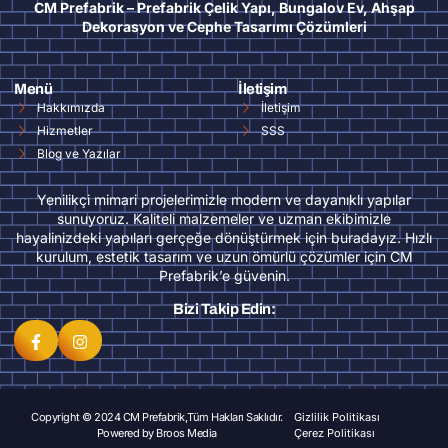
CM Prefabrik – Prefabrik Çelik Yapı, Bungalov Ev, Ahşap
Dekorasyon ve Cephe Tasarımı Çözümleri
Menü
İletişim
Hakkımızda
İletişim
Hizmetler
SSS
Blog ve Yazılar
Yenilikçi mimari projelerimizle modern ve dayanıklı yapılar
sunuyoruz. Kaliteli malzemeler ve uzman ekibimizle
hayalinizdeki yapıları gerçeğe dönüştürmek için buradayız. Hızlı
kurulum, estetik tasarım ve uzun ömürlü çözümler için CM
Prefabrik’e güvenin.
Bizi Takip Edin:
Copyright © 2024 CM Prefabrik,Tüm Hakları Saklıdır.
Gizlilik Politikası
Powered by
Broos Media
Çerez Politikası