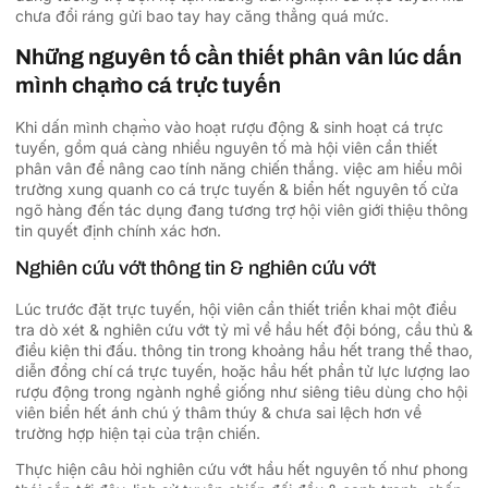
chưa đổi ráng gửi bao tay hay căng thẳng quá mức.
Những nguyên tố cần thiết phân vân lúc dấn
mình chạm̀o cá trực tuyến
Khi dấn mình chạm̀o vào hoạt rượu động & sinh hoạt cá trực
tuyến, gồm quá càng nhiều nguyên tố mà hội viên cần thiết
phân vân để nâng cao tính năng chiến thắng. việc am hiểu môi
trường xung quanh co cá trực tuyến & biển hết nguyên tố cửa
ngõ hàng đến tác dụng đang tương trợ hội viên giới thiệu thông
tin quyết định chính xác hơn.
Nghiên cứu vớt thông tin & nghiên cứu vớt
Lúc trước đặt trực tuyến, hội viên cần thiết triển khai một điều
tra dò xét & nghiên cứu vớt tỷ mỉ về hầu hết đội bóng, cầu thủ &
điều kiện thi đấu. thông tin trong khoảng hầu hết trang thể thao,
diễn đồng chí cá trực tuyến, hoặc hầu hết phần tử lực lượng lao
rượu động trong ngành nghề giống như siêng tiêu dùng cho hội
viên biển hết ánh chú ý thâm thúy & chưa sai lệch hơn về
trường hợp hiện tại của trận chiến.
Thực hiện câu hỏi nghiên cứu vớt hầu hết nguyên tố như phong