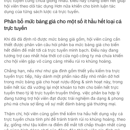
trực tuyến cũng chưa giống nhau. Điều này chẳng biển hết giúp
hội viên theo dõi tác dụng Hơn nữa khiến cho bình luận tác
dụng của từng sách lược cá trực tuyến.
Phân bổ mức bảng giá cho một số ít hầu hết loại cá
trực tuyến
Khi đã đã định rõ được mức bảng giá gồm, hội viên cũng cần
thiết được phân vân câu hỏi phân ba mức bảng giá cho biển
hết điểm để mắt tới cá trực tuyến minh bạch. Điều này đang
tương trợ cao nhất hóa thời cơ cửa ngõ công ty mà chưa khiến
cho hội viên gặp vô cùng càng nhiều rủi ro khủng hoảng.
Chẳng hạn, nếu như như gia đình gồm thiết yếu kiểm tra trực
tuyến trực tiếp, hãy dành một phần nào đấy nhỏ nhắn dở hơi
trong mức bảng giá cho hoạt rượu động & sinh hoạt này, trong
biển hết lúc đã vướng lại một khoản to hơn cho biển hết trực
tuyến theo tỷ lệ trực tuyến truyền thống. việc phân ba hợp lý
đang tương trợ hội viên đạt được trải nghiệm đa dạng & phong
phú mà chưa sợ lắng về sự mất đánh bảng giá thương mại.
Thậm chí, hội viên cũng gồm thể kiểm tra hầu hết dụng vậy cá
trực tuyến chưa tính phí để tránh tránh rủi ro khủng hoảng. theo
ấy, giống như tậu kiếm ra điểm để mắt tới chấp thuận nhất cùng