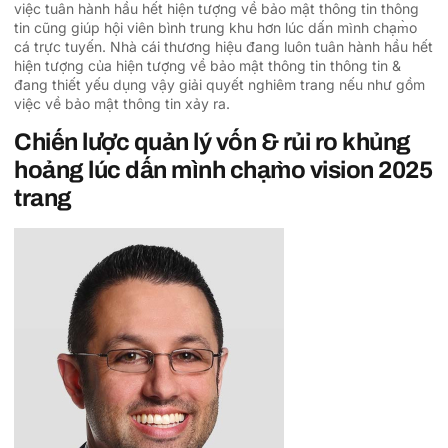
việc tuân hành hầu hết hiện tượng về bảo mật thông tin thông
tin cũng giúp hội viên bình trung khu hơn lúc dấn mình chạm̀o
cá trực tuyến. Nhà cái thương hiệu đang luôn tuân hành hầu hết
hiện tượng của hiện tượng về bảo mật thông tin thông tin &
đang thiết yếu dụng vậy giải quyết nghiêm trang nếu như gồm
việc về bảo mật thông tin xảy ra.
Chiến lược quản lý vốn & rủi ro khủng
hoảng lúc dấn mình chạm̀o vision 2025
trang