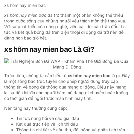
xs hôm nay mien bac
xs hôm nay mien bac
đã trở thành một phần không thể thiếu
trong cuộc sống của những người yêu thích môn thể thao vua.
Với sự phát triển của công nghệ, việc call dõi các trận đấu, tin
tức và kết quả bóng đá trên điện thoại di động đã trở nên dễ
dàng hơn bao giờ hết.
xs hôm nay mien bac Là Gì?
Trước tiên, chúng ta cần hiểu rõ
xs hôm nay mien bac
là gì. Đây
là một sòng bạc trực tuyến cho phép người dùng truy cập
thông tin về bóng đá thông qua mạng di động. Điều này mang
lại sự tiện lợi lớn cho người hâm mộ đang di chuyển hoặc không
có thời gian để ngồi trước màn hình máy tính.
Nền tảng này thường cung cấp:
Tin tức nóng hổi về các giải đấu
Kết quả trực tiếp và lịch thi đấu
Thông tin chi tiết về cầu thủ, đội bóng và phân tích trận