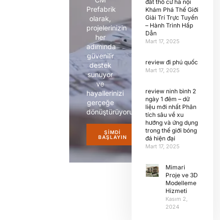
đất thổ cư hà nội
Prefabrik
Khám Phá Thế Giới
Giải Trí Trực Tuyến
olarak,
– Hành Trình Hấp
projelerinizin
Dẫn
her
Mart 17, 2025
adımında
güvenilir
review đi phú quốc
destek
Mart 17, 2025
sunuyor
ve
review ninh bình 2
hayallerinizi
ngày 1 đêm – dữ
gerçeğe
liệu mới nhất Phân
dönüştürüyoruz.
tích sâu về xu
hướng và ứng dụng
trong thế giới bóng
ŞIMDI
BAŞLAYIN
đá hiện đại
Mart 17, 2025
Mimari
Proje ve 3D
Modelleme
Hizmeti
Kasım 2,
2024