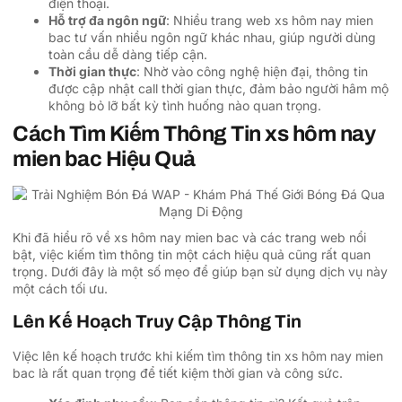
điện thoại.
Hỗ trợ đa ngôn ngữ
: Nhiều trang web xs hôm nay mien
bac tư vấn nhiều ngôn ngữ khác nhau, giúp người dùng
toàn cầu dễ dàng tiếp cận.
Thời gian thực
: Nhờ vào công nghệ hiện đại, thông tin
được cập nhật call thời gian thực, đảm bảo người hâm mộ
không bỏ lỡ bất kỳ tình huống nào quan trọng.
Cách Tìm Kiếm Thông Tin xs hôm nay
mien bac Hiệu Quả
Khi đã hiểu rõ về xs hôm nay mien bac và các trang web nổi
bật, việc kiếm tìm thông tin một cách hiệu quả cũng rất quan
trọng. Dưới đây là một số mẹo để giúp bạn sử dụng dịch vụ này
một cách tối ưu.
Lên Kế Hoạch Truy Cập Thông Tin
Việc lên kế hoạch trước khi kiếm tìm thông tin xs hôm nay mien
bac là rất quan trọng để tiết kiệm thời gian và công sức.