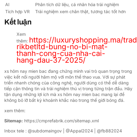
AI
Phân tích dữ liệu, cá nhân hóa trải nghiệm
Tích hợp VR
Trải nghiệm xem chân thật, tương tác tốt hơn
Kết luận
Xem
https://luxuryshopping.ma/tra
thêm:
rikbetltd-bung-no-bi-mat-
thanh-cong-cua-nha-cai-
hang-dau-37-2025/
xs hôm nay mien bac đang chứng minh vai trò quan trọng trong
việc kết nối người hâm mộ với môn thể thao vua. Với sự phát
triển nhanh chóng của công nghệ, người dùng có thể dễ dàng
tiếp cận thông tin và trải nghiệm thú vị trong từng trận đấu. Hãy
tận dụng những lợi ích mà xs hôm nay mien bac mang lại để
không bỏ lỡ bất kỳ khoảnh khắc nào trong thế giới bóng đá.
xem thêm:
Sitemap:
https://cmprefabrik.com/sitemap.xml
Inbox tele : @subdomaingov | @Appal2024 | @fb882024