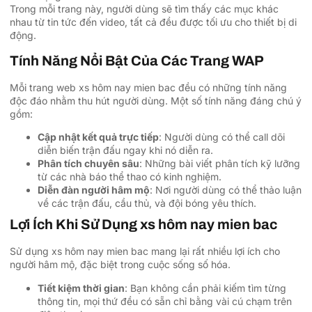
Trong mỗi trang này, người dùng sẽ tìm thấy các mục khác
nhau từ tin tức đến video, tất cả đều được tối ưu cho thiết bị di
động.
Tính Năng Nổi Bật Của Các Trang WAP
Mỗi trang web xs hôm nay mien bac đều có những tính năng
độc đáo nhằm thu hút người dùng. Một số tính năng đáng chú ý
gồm:
Cập nhật kết quả trực tiếp
: Người dùng có thể call dõi
diễn biến trận đấu ngay khi nó diễn ra.
Phân tích chuyên sâu
: Những bài viết phân tích kỹ lưỡng
từ các nhà báo thể thao có kinh nghiệm.
Diễn đàn người hâm mộ
: Nơi người dùng có thể thảo luận
về các trận đấu, cầu thủ, và đội bóng yêu thích.
Lợi Ích Khi Sử Dụng xs hôm nay mien bac
Sử dụng xs hôm nay mien bac mang lại rất nhiều lợi ích cho
người hâm mộ, đặc biệt trong cuộc sống số hóa.
Tiết kiệm thời gian
: Bạn không cần phải kiếm tìm từng
thông tin, mọi thứ đều có sẵn chỉ bằng vài cú chạm trên