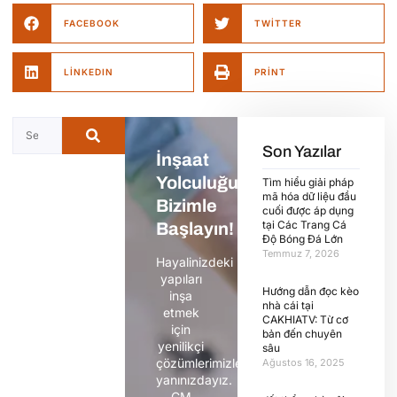
FACEBOOK
TWITTER
LINKEDIN
PRINT
Son Yazılar
İnşaat
Yolculuğunuza
Tìm hiểu giải pháp
mã hóa dữ liệu đầu
Bizimle
cuối được áp dụng
tại Các Trang Cá
Başlayın!
Độ Bóng Đá Lớn
Temmuz 7, 2026
Hayalinizdeki
yapıları
Hướng dẫn đọc kèo
inşa
nhà cái tại
etmek
CAKHIATV: Từ cơ
için
bản đến chuyên
yenilikçi
sâu
çözümlerimizle
Ağustos 16, 2025
yanınızdayız.
CM