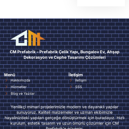
CM Prefabrik – Prefabrik Çelik Yapı, Bungalov Ev, Ahşap
Dekorasyon ve Cephe Tasarımı Çözümleri
Menü
İletişim
Hakkımızda
İletişim
Hizmetler
SSS
Blog ve Yazılar
Yenilikçi mimari projelerimizle modern ve dayanıklı yapılar
sunuyoruz. Kaliteli malzemeler ve uzman ekibimizle
hayalinizdeki yapıları gerçeğe dönüştürmek için buradayız. Hızlı
kurulum, estetik tasarım ve uzun ömürlü çözümler için CM
Prefabrik’e güvenin.