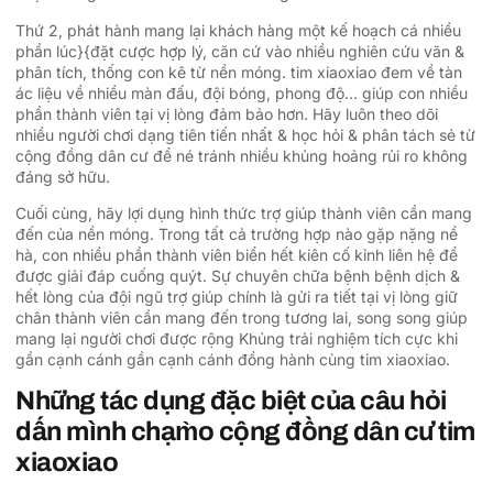
Thứ 2, phát hành mang lại khách hàng một kế hoạch cá nhiều
phần lúc}{đặt cược hợp lý, căn cứ vào nhiều nghiên cứu vãn &
phân tích, thống con kê từ nền móng. tim xiaoxiao đem về tàn
ác liệu về nhiều màn đấu, đội bóng, phong độ… giúp con nhiều
phần thành viên tại vị lòng đảm bảo hơn. Hãy luôn theo dõi
nhiều người chơi dạng tiên tiến nhất & học hỏi & phân tách sẻ từ
cộng đồng dân cư để né tránh nhiều khủng hoảng rủi ro không
đáng sở hữu.
Cuối cùng, hãy lợi dụng hình thức trợ giúp thành viên cần mang
đến của nền móng. Trong tất cả trường hợp nào gặp nặng nề
hà, con nhiều phần thành viên biển hết kiên cố kỉnh liên hệ để
được giải đáp cuống quýt. Sự chuyên chữa bệnh bệnh dịch &
hết lòng của đội ngũ trợ giúp chính là gửi ra tiết tại vị lòng giữ
chân thành viên cần mang đến trong tương lai, song song giúp
mang lại người chơi được rộng Khủng trải nghiệm tích cực khi
gần cạnh cánh gần cạnh cánh đồng hành cùng tim xiaoxiao.
Những tác dụng đặc biệt của câu hỏi
dấn mình chạm̀o cộng đồng dân cư tim
xiaoxiao