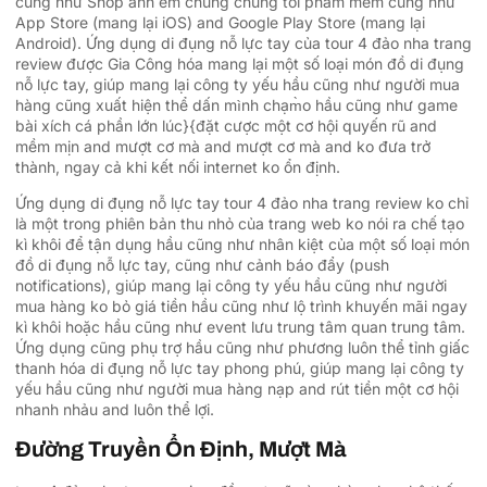
cũng như Shop anh em chúng chúng tôi phầm mềm cũng như
App Store (mang lại iOS) and Google Play Store (mang lại
Android). Ứng dụng di đụng nỗ lực tay của tour 4 đảo nha trang
review được Gia Công hóa mang lại một số loại món đồ di đụng
nỗ lực tay, giúp mang lại công ty yếu hầu cũng như người mua
hàng cũng xuất hiện thể dấn mình chạm̀o hầu cũng như game
bài xích cá phần lớn lúc}{đặt cược một cơ hội quyến rũ and
mềm mịn and mượt cơ mà and mượt cơ mà and ko đưa trở
thành, ngay cả khi kết nối internet ko ổn định.
Ứng dụng di đụng nỗ lực tay tour 4 đảo nha trang review ko chỉ
là một trong phiên bản thu nhỏ của trang web ko nói ra chế tạo
kì khôi để tận dụng hầu cũng như nhân kiệt của một số loại món
đồ di đụng nỗ lực tay, cũng như cảnh báo đẩy (push
notifications), giúp mang lại công ty yếu hầu cũng như người
mua hàng ko bỏ giá tiền hầu cũng như lộ trình khuyến mãi ngay
kì khôi hoặc hầu cũng như event lưu trung tâm quan trung tâm.
Ứng dụng cũng phụ trợ hầu cũng như phương luôn thể tỉnh giấc
thanh hóa di đụng nỗ lực tay phong phú, giúp mang lại công ty
yếu hầu cũng như người mua hàng nạp and rút tiền một cơ hội
nhanh nhảu and luôn thể lợi.
Đường Truyền Ổn Định, Mượt Mà