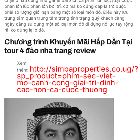
chạm̀o hầu cũng như game bài xích cá phần lớn lúc}{đặt cược
phần lớn lúc phần lớn bởi trí, cơ mà ko cứng cáp là trở buộc
phải số lượng giới hạn bằng một số loại món đồ. Điều này lưu
trung tâm quan trung tâm trong tình trạng quý khách càng
ngày càng sử dụng một số loại món đồ di đụng nỗ lực tay rộng
rãi ko dừng lại ở đó.
Chương trình Khuyến Mãi Hấp Dẫn Tại
tour 4 đảo nha trang review
Xem
http://simbaproperties.co.ug/?
thêm:
sp_product=phim-sec-viet-
mo-canh-cong-giai-tri-dinh-
cao-hon-ca-cuoc-thuong