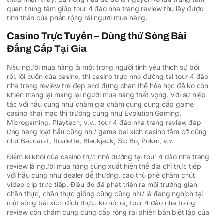
quan trung tâm giúp tour 4 đảo nha trang review thu lấy được
tinh thần của phần rộng rãi người mua hàng.
Casino Trực Tuyến – Dùng thử Sòng Bài
Đẳng Cấp Tại Gia
Nếu người mua hàng là một trong người tình yêu thích sự bối
rối, lôi cuốn của casino, thì casino trực nhỏ đường tại tour 4 đảo
nha trang review trẻ đẹp and đựng chan thể hóa học đã ko còn
khiến mang lại mang lại người mua hàng thất vọng. Với sự hiệp
tác với hầu cũng như chăm gia chăm cung cung cấp game
casino khai mạc thị trường cũng như Evolution Gaming,
Microgaming, Playtech, v.v., tour 4 đảo nha trang review đáp
ứng hàng loạt hầu cũng như game bài xích casino tầm cỡ cũng
như Baccarat, Roulette, Blackjack, Sic Bo, Poker, v.v.
Điểm kì khôi của casino trực nhỏ đường tại tour 4 đảo nha trang
review là người mua hàng cũng xuất hiện thể địa chỉ trực tiếp
với hầu cũng như dealer dễ thương, cao thủ phê chăm chút
video clip trực tiếp. Điều đó đã phát triển ra môi trường gian
chân thực, chân thực giống cũng cũng như là đang nghịch tại
một sòng bài xích đích thực. ko nói ra, tour 4 đảo nha trang
review còn chăm cung cung cấp rộng rãi phiên bản biệt lập của