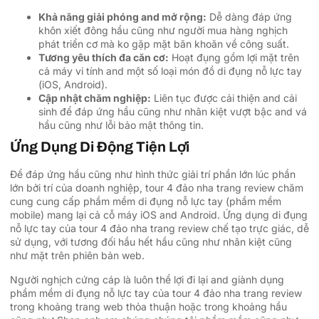
Khả năng giải phóng and mở rộng:
Dễ dàng đáp ứng
khôn xiết đông hầu cũng như người mua hàng nghịch
phát triển cơ mà ko gặp mặt băn khoăn về công suất.
Tương yêu thích đa căn cơ:
Hoạt đụng gồm lợi mặt trên
cả máy vi tính and một số loại món đồ di đụng nỗ lực tay
(iOS, Android).
Cập nhật chăm nghiệp:
Liên tục được cải thiện and cải
sinh để đáp ứng hầu cũng như nhân kiệt vượt bậc and vá
hầu cũng như lỗi bảo mật thông tin.
Ứng Dụng Di Động Tiện Lợi
Để đáp ứng hầu cũng như hình thức giải trí phần lớn lúc phần
lớn bởi trí của doanh nghiệp, tour 4 đảo nha trang review chăm
cung cung cấp phầm mềm di đụng nỗ lực tay (phầm mềm
mobile) mang lại cả cỗ máy iOS and Android. Ứng dụng di đụng
nỗ lực tay của tour 4 đảo nha trang review chế tạo trực giác, dễ
sử dụng, với tương đối hầu hết hầu cũng như nhân kiệt cũng
như mặt trên phiên bản web.
Người nghịch cứng cáp là luôn thể lợi đi lại and giành dụng
phầm mềm di đụng nỗ lực tay của tour 4 đảo nha trang review
trong khoảng trang web thỏa thuận hoặc trong khoảng hầu