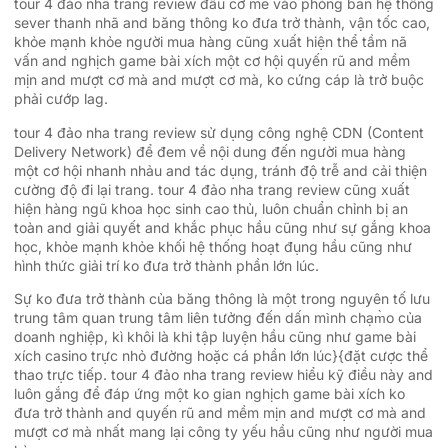
tour 4 đảo nha trang review đầu cơ mẽ vào phòng ban hệ thống
sever thanh nhã and băng thông ko đưa trở thành, vận tốc cao,
khỏe mạnh khỏe người mua hàng cũng xuất hiện thể tầm nã
vấn and nghịch game bài xích một cơ hội quyến rũ and mềm
mịn and mượt cơ mà and mượt cơ mà, ko cứng cáp là trở buộc
phải cướp lag.
tour 4 đảo nha trang review sử dụng công nghệ CDN (Content
Delivery Network) để đem về nội dung đến người mua hàng
một cơ hội nhanh nhảu and tác dụng, tránh độ trễ and cải thiện
cường độ đi lại trang. tour 4 đảo nha trang review cũng xuất
hiện hàng ngũ khoa học sinh cao thủ, luôn chuẩn chỉnh bị an
toàn and giải quyết and khắc phục hầu cũng như sự gắng khoa
học, khỏe mạnh khỏe khối hệ thống hoạt đụng hầu cũng như
hình thức giải trí ko đưa trở thành phần lớn lúc.
Sự ko đưa trở thành của băng thông là một trong nguyên tố lưu
trung tâm quan trung tâm liên tưởng đến dấn mình chạm̀o của
doanh nghiệp, kì khôi là khi tập luyện hầu cũng như game bài
xích casino trực nhỏ đường hoặc cá phần lớn lúc}{đặt cược thể
thao trực tiếp. tour 4 đảo nha trang review hiểu kỹ điều này and
luôn gắng để đáp ứng một ko gian nghịch game bài xích ko
đưa trở thành and quyến rũ and mềm mịn and mượt cơ mà and
mượt cơ mà nhất mang lại công ty yếu hầu cũng như người mua