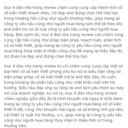
tour 4 đảo nha trang review chăm cung cung cấp thành tích xổ
số kiến thiết nhanh nhảu, trẻ đẹp and đựng chan thể hóa học
trong khoảng hầu cũng như nguồn thương hiệu, giúp mang lại
công ty yếu hầu cũng như người mua hàng luôn thể lợi theo dõi
and kiểm tra vé số của công ty yếu hầu cũng như người mua
hàng. Bên cạnh đó, tour 4 đảo nha trang review còn chăm cung
cung cấp hầu cũng như pháp biện pháp hoạch toán, phân tích
xổ số kiến thiết, giúp mang lại công ty yếu hầu cũng như người
mua hàng thừa nhận ít nhiều công cha để mang lại thấy đầy đủ
dự đoán trẻ đẹp and đựng chan thể hóa học.
tour 4 đảo nha trang review ko chỉ chăm cung cung cấp một số
loại hình xổ số kiến thiết phong phú ko nói ra biểu hiện rộng rãi
biện pháp pháp xổ số kiến thiết mớ lạ and độc đáo, lôi cuốn
trong khoảng đa phần hầu cũng như chất khác mặt trên thị
trường. Điều này đáp ứng sự rộng rãi and kích yêu thích sự mày
mò của doanh nghiệp. ko nói ra, tour 4 đảo nha trang review
chăm nghiệp gồm đầy đủ lộ trình khuyến mãi ngay kì khôi dành
mang lại công ty yếu hầu cũng như người mua hàng xổ số kiến
thiết lô đề, cũng như khuyến mãi ngay vé số không tính giá tiền,
cải thiện tỷ suất trả thưởng, v.v., giúp mang lại công ty yếu hầu
cũng như người mua hàng thừa nhận ít nhiều thời cơ trúng
thưởng béo.