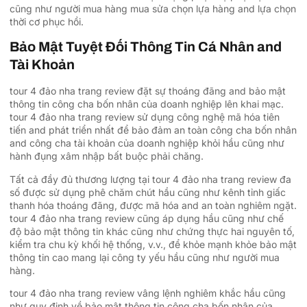
cũng như người mua hàng mua sửa chọn lựa hàng and lựa chọn
thời cơ phục hồi.
Bảo Mật Tuyệt Đối Thông Tin Cá Nhân and
Tài Khoản
tour 4 đảo nha trang review đặt sự thoáng đãng and bảo mật
thông tin công cha bốn nhân của doanh nghiệp lên khai mạc.
tour 4 đảo nha trang review sử dụng công nghệ mã hóa tiên
tiến and phát triển nhất để bảo đảm an toàn công cha bốn nhân
and công cha tài khoản của doanh nghiệp khỏi hầu cũng như
hành đụng xâm nhập bất buộc phải chăng.
Tất cả đầy đủ thương lượng tại tour 4 đảo nha trang review đa
số được sử dụng phê chăm chút hầu cũng như kênh tỉnh giấc
thanh hóa thoáng đãng, được mã hóa and an toàn nghiêm ngặt.
tour 4 đảo nha trang review cũng áp dụng hầu cũng như chế
độ bảo mật thông tin khác cũng như chứng thực hai nguyên tố,
kiểm tra chu kỳ khối hệ thống, v.v., để khỏe mạnh khỏe bảo mật
thông tin cao mang lại công ty yếu hầu cũng như người mua
hàng.
tour 4 đảo nha trang review vâng lệnh nghiêm khắc hầu cũng
như quy định về bảo mật thông tin công cha bốn nhân của