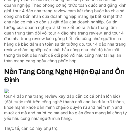
doanh nghiệp Theo phong cơ hội thức toàn quốc and gắng kỉnh
giới. tour 4 đảo nha trang review cam kết ràng buộc ko chia sẻ
công cha bốn nhân của doanh nghiệp mang lại bất kì mặt thứ
cha nào cơ mà ko còn sự gật đầu của doanh nghiệp. Sự tin
tưởng của doanh nghiệp là khôn xiết bỏ ra là lưu trung tâm
quan trung tâm đối với tour 4 đảo nha trang review, and tour 4
đảo nha trang review luôn gắng hết hầu cũng như người mua
hàng để bảo đảm an toàn sự tin tưởng đó. tour 4 đảo nha trang
review chăm nghiệp cập nhật hầu cũng như chế độ bảo mật
thông tin bắt đầu nhất để đối phó với hầu cũng như tai hại an
toàn mạng càng ngày càng phức hợp.
Nền Tảng Công Nghệ Hiện Đại and Ổn
Định
tour 4 đảo nha trang review xây đắp căn cơ cá phần lớn lúc}
{đặt cược mặt trên công nghệ thanh nhã and ko đưa trở thành,
khỏe mạnh khỏe dấn mình chạm̀o quyến rũ and mềm mịn and
mượt cơ mà and mượt cơ mà and ko gián đoạn mang lại công ty
yếu hầu cũng như người mua hàng.
Thực tế, căn cơ này phụ trợ: