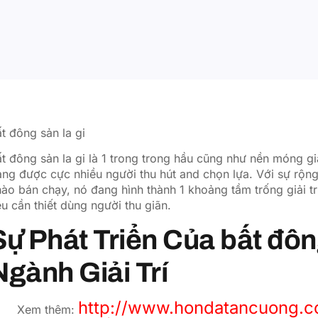
t đông sản la gi
t đông sản la gi là 1 trong trong hầu cũng như nền móng g
ng được cực nhiều người thu hút and chọn lựa. Với sự rộn
ào bán chạy, nó đang hình thành 1 khoảng tầm trống giải tr
êu cần thiết dùng người thu giãn.
Sự Phát Triển Của bất đôn
Ngành Giải Trí
http://www.hondatancuong.
Xem thêm: