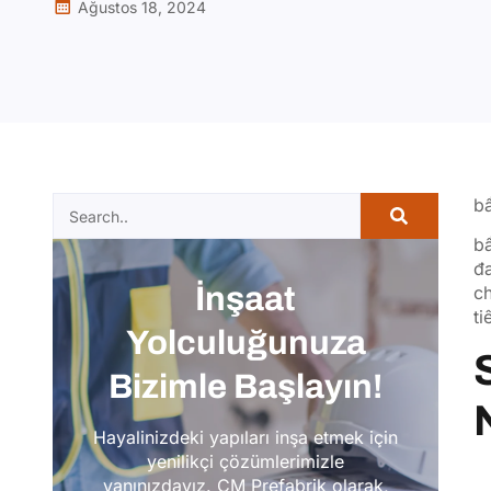
Ağustos 18, 2024
bấ
bấ
đa
İnşaat
ch
ti
Yolculuğunuza
Bizimle Başlayın!
Hayalinizdeki yapıları inşa etmek için
yenilikçi çözümlerimizle
yanınızdayız. CM Prefabrik olarak,