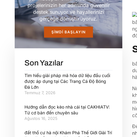
projelerinizin her adımında güvenilir
destek sunuyor ve hayallerinizi
gerçeğe dönüştürüyoruz.
bấ
ng
ŞIMDI BAŞLAYIN
đ
S
Son Yazılar
bấ
du
Tìm hiểu giải pháp mã hóa dữ liệu đầu cuối
h
được áp dụng tại Các Trang Cá Độ Bóng
Đá Lớn
Nộ
Temmuz 7, 2026
k
mớ
Hướng dẫn đọc kèo nhà cái tại CAKHIATV:
hì
Từ cơ bản đến chuyên sâu
cô
Ağustos 16, 2025
Để
nh
đất thổ cư hà nội Khám Phá Thế Giới Giải Trí