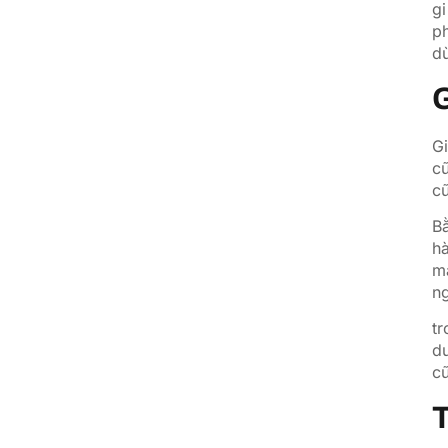
gi
ph
dù
G
Gi
cũ
cũ
Bằ
hà
mà
ng
tr
dư
c
T