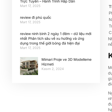
Trực Tuyến – Hành Trình Hấp Dẫn
Mart 17, 2025
T
P
review đi phú quốc
N
Mart 17, 2025
T
C
review ninh bình 2 ngày 1 đêm – dữ liệu mới
nhất Phân tích sâu về xu hướng và ứng
Nh
dụng trong thế giới bóng đá hiện đại
nề
Mart 17, 2025
Mimari Proje ve 3D Modelleme
Hizmeti
Mộ
Kasım 2, 2024
dụ
gi
đi
Ng
nh
đư
hạ