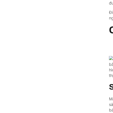
đư
Đi
ng
bấ
hì
th
Mạ
sả
bá