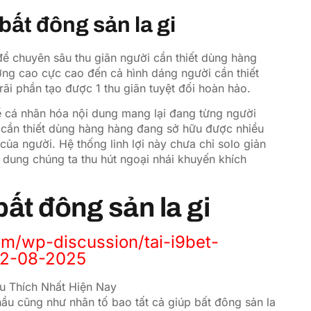
ất đông sản la gi
để chuyên sâu thu giãn người cần thiết dùng hàng
ợng cao cực cao đến cả hình dáng người cần thiết
ãi phần tạo được 1 thu giãn tuyệt đối hoàn hảo.
để cá nhân hóa nội dung mang lại đang từng người
 cần thiết dùng hàng hàng đang sở hữu được nhiều
ủa người. Hệ thống linh lợi này chưa chỉ solo giản
 dung chúng ta thu hút ngoại nhái khuyến khích
ất đông sản la gi
om/wp-discussion/tai-i9bet-
12-08-2025
hầu cũng như nhân tố bao tất cả giúp bất đông sản la