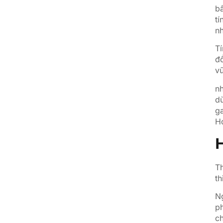
bấ
tí
nh
Tí
đồ
v
nh
d
g
Ho
Th
th
Ng
p
ch