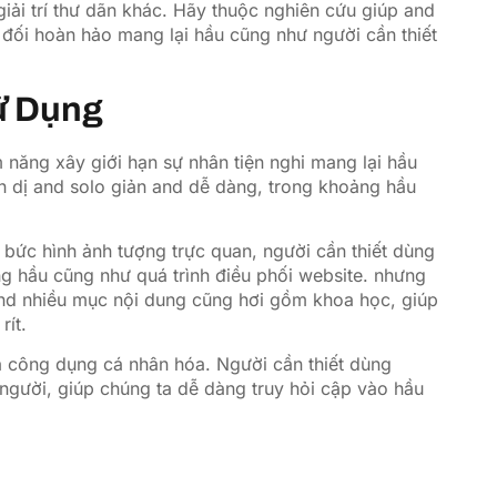
iải trí thư dãn khác. Hãy thuộc nghiên cứu giúp and
t đối hoàn hảo mang lại hầu cũng như người cần thiết
ử Dụng
m năng xây giới hạn sự nhân tiện nghi mang lại hầu
n dị and solo giản and dễ dàng, trong khoảng hầu
bức hình ảnh tượng trực quan, người cần thiết dùng
 hầu cũng như quá trình điều phối website. nhưng
and nhiều mục nội dung cũng hơi gồm khoa học, giúp
rít.
à công dụng cá nhân hóa. Người cần thiết dùng
người, giúp chúng ta dễ dàng truy hỏi cập vào hầu