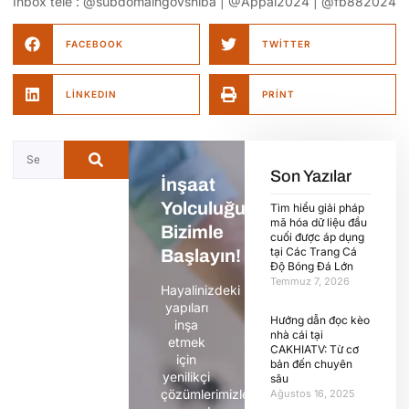
Inbox tele : @subdomaingovshiba | @Appal2024 | @fb882024
FACEBOOK
TWITTER
LINKEDIN
PRINT
Son Yazılar
İnşaat
Yolculuğunuza
Tìm hiểu giải pháp
mã hóa dữ liệu đầu
Bizimle
cuối được áp dụng
tại Các Trang Cá
Başlayın!
Độ Bóng Đá Lớn
Temmuz 7, 2026
Hayalinizdeki
yapıları
Hướng dẫn đọc kèo
inşa
nhà cái tại
etmek
CAKHIATV: Từ cơ
için
bản đến chuyên
yenilikçi
sâu
çözümlerimizle
Ağustos 16, 2025