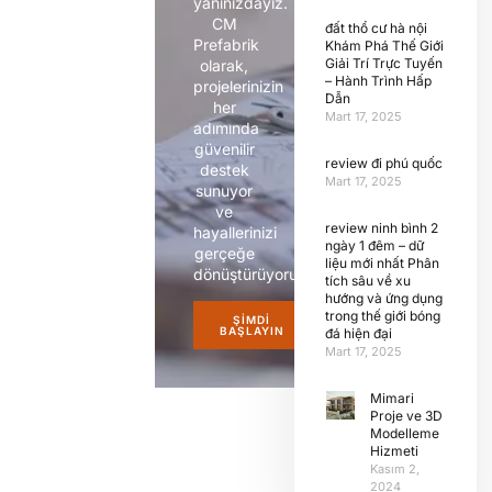
yanınızdayız.
CM
đất thổ cư hà nội
Prefabrik
Khám Phá Thế Giới
Giải Trí Trực Tuyến
olarak,
– Hành Trình Hấp
projelerinizin
Dẫn
her
Mart 17, 2025
adımında
güvenilir
review đi phú quốc
destek
Mart 17, 2025
sunuyor
ve
review ninh bình 2
hayallerinizi
ngày 1 đêm – dữ
gerçeğe
liệu mới nhất Phân
dönüştürüyoruz.
tích sâu về xu
hướng và ứng dụng
trong thế giới bóng
ŞIMDI
BAŞLAYIN
đá hiện đại
Mart 17, 2025
Mimari
Proje ve 3D
Modelleme
Hizmeti
Kasım 2,
2024