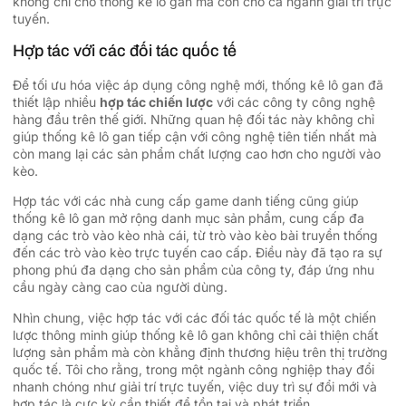
không chỉ cho thống kê lô gan mà còn cho cả ngành giải trí trực
tuyến.
Hợp tác với các đối tác quốc tế
Để tối ưu hóa việc áp dụng công nghệ mới, thống kê lô gan đã
thiết lập nhiều
hợp tác chiến lược
với các công ty công nghệ
hàng đầu trên thế giới. Những quan hệ đối tác này không chỉ
giúp thống kê lô gan tiếp cận với công nghệ tiên tiến nhất mà
còn mang lại các sản phẩm chất lượng cao hơn cho người vào
kèo.
Hợp tác với các nhà cung cấp game danh tiếng cũng giúp
thống kê lô gan mở rộng danh mục sản phẩm, cung cấp đa
dạng các trò vào kèo nhà cái, từ trò vào kèo bài truyền thống
đến các trò vào kèo trực tuyến cao cấp. Điều này đã tạo ra sự
phong phú đa dạng cho sản phẩm của công ty, đáp ứng nhu
cầu ngày càng cao của người dùng.
Nhìn chung, việc hợp tác với các đối tác quốc tế là một chiến
lược thông minh giúp thống kê lô gan không chỉ cải thiện chất
lượng sản phẩm mà còn khẳng định thương hiệu trên thị trường
quốc tế. Tôi cho rằng, trong một ngành công nghiệp thay đổi
nhanh chóng như giải trí trực tuyến, việc duy trì sự đổi mới và
hợp tác là cực kỳ cần thiết để tồn tại và phát triển.