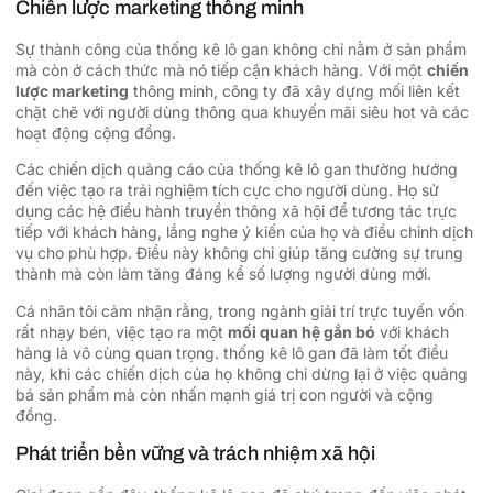
Chiến lược marketing thông minh
Sự thành công của thống kê lô gan không chỉ nằm ở sản phẩm
mà còn ở cách thức mà nó tiếp cận khách hàng. Với một
chiến
lược marketing
thông minh, công ty đã xây dựng mối liên kết
chặt chẽ với người dùng thông qua khuyến mãi siêu hot và các
hoạt động cộng đồng.
Các chiến dịch quảng cáo của thống kê lô gan thường hướng
đến việc tạo ra trải nghiệm tích cực cho người dùng. Họ sử
dụng các hệ điều hành truyền thông xã hội để tương tác trực
tiếp với khách hàng, lắng nghe ý kiến của họ và điều chỉnh dịch
vụ cho phù hợp. Điều này không chỉ giúp tăng cường sự trung
thành mà còn làm tăng đáng kể số lượng người dùng mới.
Cá nhân tôi cảm nhận rằng, trong ngành giải trí trực tuyến vốn
rất nhạy bén, việc tạo ra một
mối quan hệ gắn bó
với khách
hàng là vô cùng quan trọng. thống kê lô gan đã làm tốt điều
này, khi các chiến dịch của họ không chỉ dừng lại ở việc quảng
bá sản phẩm mà còn nhấn mạnh giá trị con người và cộng
đồng.
Phát triển bền vững và trách nhiệm xã hội