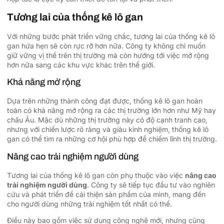
Tương lai của thống kê lô gan
Với những bước phát triển vững chắc, tương lai của thống kê lô
gan hứa hẹn sẽ còn rực rỡ hơn nữa. Công ty không chỉ muốn
giữ vững vị thế trên thị trường mà còn hướng tới việc mở rộng
hơn nữa sang các khu vực khác trên thế giới.
Khả năng mở rộng
Dựa trên những thành công đạt được, thống kê lô gan hoàn
toàn có khả năng mở rộng ra các thị trường lớn hơn như Mỹ hay
châu Âu. Mặc dù những thị trường này có độ cạnh tranh cao,
nhưng với chiến lược rõ ràng và giàu kinh nghiệm, thống kê lô
gan có thể tìm ra những cơ hội phù hợp để chiếm lĩnh thị trường.
Nâng cao trải nghiệm người dùng
Tương lai của thống kê lô gan còn phụ thuộc vào việc
nâng cao
trải nghiệm người dùng
. Công ty sẽ tiếp tục đầu tư vào nghiên
cứu và phát triển để cải thiện sản phẩm của mình, mang đến
cho người dùng những trải nghiệm tốt nhất có thể.
Điều này bao gồm việc sử dụng công nghệ mới, nhưng cũng