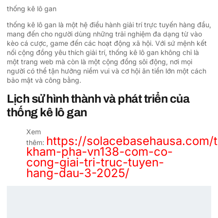
thống kê lô gan
thống kê lô gan là một hệ điều hành giải trí trực tuyến hàng đầu,
mang đến cho người dùng những trải nghiệm đa dạng từ vào
kèo cá cược, game đến các hoạt động xã hội. Với sứ mệnh kết
nối cộng đồng yêu thích giải trí, thống kê lô gan không chỉ là
một trang web mà còn là một cộng đồng sôi động, nơi mọi
người có thể tận hưởng niềm vui và cơ hội ăn tiền lớn một cách
bảo mật và công bằng.
Lịch sử hình thành và phát triển của
thống kê lô gan
Xem
https://solacebasehausa.com/
thêm:
kham-pha-vn138-com-co-
cong-giai-tri-truc-tuyen-
hang-dau-3-2025/