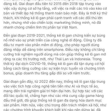
đáng kể. Giai đoạn đầu tiên từ 2015 đến 2018 tập trung vào
việc xây dựng cơ sở hạ tầng, với việc ra mắt các trò vào kèo cơ
bản và thiết lập hệ thống thanh toán bảo mật. Đây là thời kỳ thử
thách, khi thống kê lô gan phải cạnh tranh với các đối thủ lớn
hơn, nhưng nhờ vào chiến lược marketing thông minh, nó đã
nhanh chóng chiếm lĩnh thị phần tại Việt Nam.
Đến giai đoạn 2019-2021, thống kê lô gan chứng kiến sự bùng
nổ nhờ vào sự phát triển của công nghệ di động. Công ty đã
đầu tư mạnh vào phần mềm di động, cho phép người dùng
đăng nhập dễ dàng trên smartphone. Điều này không chỉ tăng
cường trải nghiệm người dùng mà còn giúp thống kê lô gan mở
rộng ra các thị trường mới, như Thái Lan và Indonesia. Trong
thời kỳ đại dịch COVID-19, thống kê lô gan đã tận dụng cơ hội
bằng cách tăng cường các sự kiện trực tuyến và chương trình
bonus, giúp doanh thu tăng gấp đôi so với năm trước.
Giai đoạn gần đây, từ 2022 đến nay, thống kê lô gan tập trung
vào việc tích hợp công nghệ tiên tiến như AI và thực tế ảo,
mang đến trải nghiệm giải trí hiện đại hơn. Sự hợp tác với các
đối tác quốc tế, chẳng hạn như các nhà cung cấp game hàng
đầu thế giới, đã giúp thống kê lô gan đa dạng hóa danh mục
sản phẩm. Hơn nữa, việc chú trọng đến trách nhiệm xã hội, như
các chương trình khuyến khích biết khi nào nên dừng lại, đã