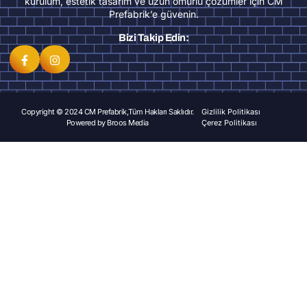
kurulum, estetik tasarım ve uzun ömürlü çözümler için CM
Prefabrik’e güvenin.
Bizi Takip Edin:
Copyright © 2024 CM Prefabrik,Tüm Hakları Saklıdır.
Gizlilik Politikası
Powered by
Broos Media
Çerez Politikası