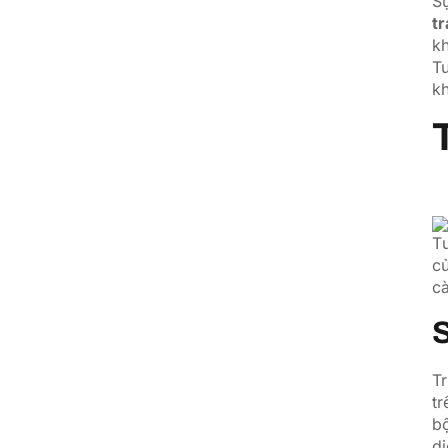
Sự
t
kh
Tu
kh
T
củ
cà
S
Tr
tr
bộ
di