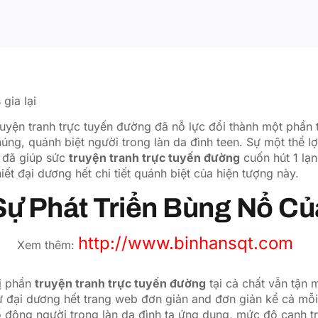
 gia lại
uyện tranh trực tuyến đường đã nỗ lực đổi thành một phần t
úng, quánh biệt người trong làn da đình teen. Sự một thể 
ộ đã giúp sức
truyện tranh trực tuyến đường
cuốn hút 1 lạn
iết đại dương hết chi tiết quánh biệt của hiện tượng này.
Sự Phát Triển Bùng Nổ Của
http://www.binhansqt.com
Xem thêm:
hị phần
truyện tranh trực tuyến đường
tại cả chất vẫn tận m
ừ đại dương hết trang web đơn giản and đơn giản kể cả mỗ
 đông người trong làn da đình ta ứng dụng, mức độ cạnh t