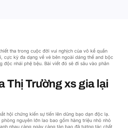
hiết tha trong cuộc đời vui nghịch của vô kể quần
lợi, cực kỳ đa dạng về vẻ bên ngoài dáng thể and bộc
g độc nhái phệ bệu. Bài viết đó sẽ đi sâu vào phân
 Thị Trường xs gia lại
ắt hội chứng kiến sự tiến lên dũng bạo dạn độc lạ.
i phòng nguyên lớn lao bao gồm hàng triệu nhỏ nhỏ
ranh nhau càng ngày càng tàn bạo đã tương tác chất