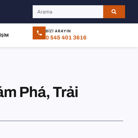
BIZI ARAYIN
IŞIM
0 545 401 3616
ám Phá, Trải