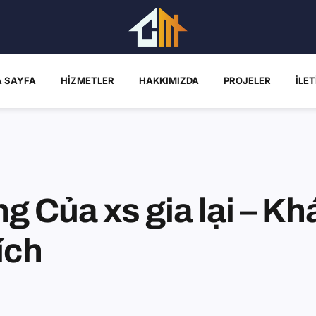
 SAYFA
HIZMETLER
HAKKIMIZDA
PROJELER
İLET
g Của xs gia lại – Kh
ích