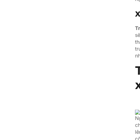
x
T
sẽ
th
tr
nh
x
N
ch
lê
cô