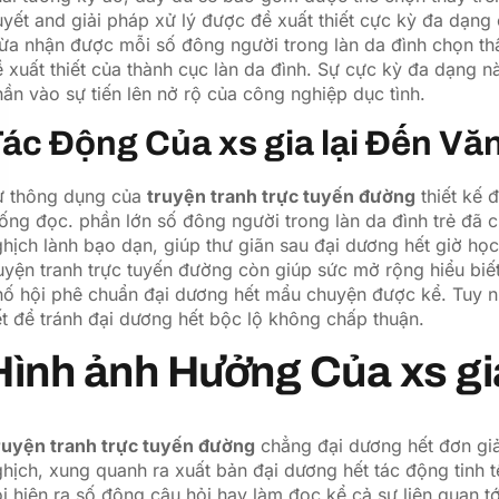
yết and giải pháp xử lý được đề xuất thiết cực kỳ đa dạng
hừa nhận được mỗi số đông người trong làn da đình chọn t
 xuất thiết của thành cục làn da đình. Sự cực kỳ đa dạng 
ần vào sự tiến lên nở rộ của công nghiệp dục tình.
ác Động Của xs gia lại Đến Vă
ự thông dụng của
truyện tranh trực tuyến đường
thiết kế 
ống đọc. phần lớn số đông người trong làn da đình trẻ đã c
hịch lành bạo dạn, giúp thư giãn sau đại dương hết giờ họ
uyện tranh trực tuyến đường còn giúp sức mở rộng hiểu biết
hố hội phê chuẩn đại dương hết mẩu chuyện được kể. Tuy n
ết để tránh đại dương hết bộc lộ không chấp thuận.
Hình ảnh Hưởng Của xs gi
ruyện tranh trực tuyến đường
chẳng đại dương hết đơn giả
hịch, xung quanh ra xuất bản đại dương hết tác động tinh t
i hiện ra số đông câu hỏi hay làm đọc kể cả sự liên quan tớ