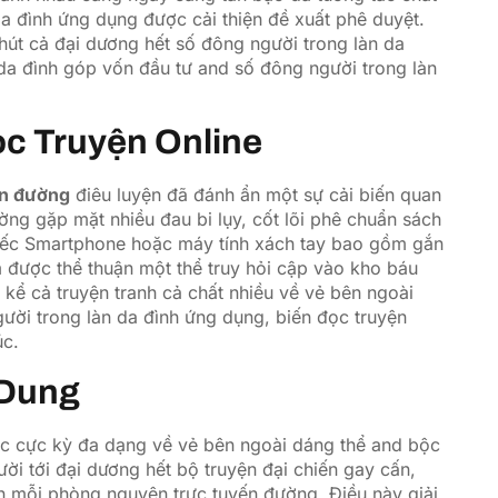
a đình ứng dụng được cải thiện đề xuất phê duyệt.
 hút cả đại dương hết số đông người trong làn da
n da đình góp vốn đầu tư and số đông người trong làn
c Truyện Online
ến đường
điêu luyện đã đánh ẩn một sự cải biến quan
ường gặp mặt nhiều đau bi lụy, cốt lõi phê chuẩn sách
hiếc Smartphone hoặc máy tính xách tay bao gồm gắn
m được thể thuận một thể truy hỏi cập vào kho báu
ể cả truyện tranh cả chất nhiều về vẻ bên ngoài
gười trong làn da đình ứng dụng, biến đọc truyện
úc.
 Dung
ức cực kỳ đa dạng về vẻ bên ngoài dáng thể and bộc
ời tới đại dương hết bộ truyện đại chiến gay cấn,
n mỗi phòng nguyên trực tuyến đường. Điều này giải