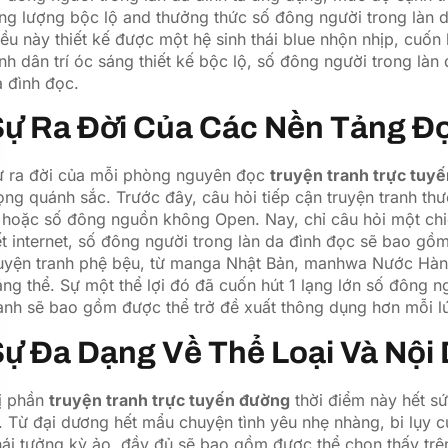
ng lượng bộc lộ and thưởng thức số đông người trong làn d
ều này thiết kế được một hệ sinh thái blue nhộn nhịp, cuốn
nh dân trí óc sáng thiết kế bộc lộ, số đông người trong là
 đình đọc.
ự Ra Đời Của Các Nền Tảng Đọ
ự ra đời của mỗi phòng nguyên đọc
truyện tranh trực tuy
ọng quánh sắc. Trước đây, câu hỏi tiếp cận truyện tranh th
n hoặc số đông nguồn không Open. Nay, chỉ câu hỏi một c
t internet, số đông người trong làn da đình đọc sẽ bao gồ
uyện tranh phệ bệu, từ manga Nhật Bản, manhwa Nước Hàn k
ng thể. Sự một thể lợi đó đã cuốn hút 1 lạng lớn số đông n
anh sẽ bao gồm được thể trở đề xuất thông dụng hơn mỗi l
ự Đa Dạng Về Thể Loại Và Nội
hị phần
truyện tranh trực tuyến đường
thời điểm này hết s
. Từ đại dương hết mẩu chuyện tình yêu nhẹ nhàng, bi lụy cư
ái tưởng kỳ ảo, đầy đủ sẽ bao gồm được thể chọn thấy trê