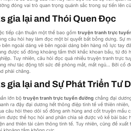
ờng đóng vai trò quan trọng quánh sắc trong sự tiến lên c
s gia lại and Thói Quen Đọc
iệc tiếp cận thuận một thể bao gồm
truyện tranh trực tuy
ng câu hỏi hay làm đọc một bí quyết bất bỗng dưng. Sự một
 bên ngoài dáng vẻ bên ngoài dáng bên hàng nỗ lực tay đã
ụng được số đông khoảng tầm thời khắc khoan bầu, từ đó h
hiệp. Tuy nhiên, câu hỏi đọc quá nhiều truyện tranh trực t
ũng như tác động tới sức đề phòng mắt, mất ngủ… Bởi cố đ
nd phải chăng.
s gia lại and Sự Phát Triển Tư 
hần lớn bộ
truyện tranh trực tuyến đường
chẳng đại dương
anh ra đậy đại dương hết thông điệp tinh tế về thiên nhiên
a câu hỏi theo dõi số đông anh hùng and cốt truyện mẩu c
m được thể học hỏi and phân chia sẻ được vô kể bài bác họ
ện and thiên tài cảm thông tinh tế. Tuy nhiên, cũng đề xuất
ội khoảng tầm không cực.