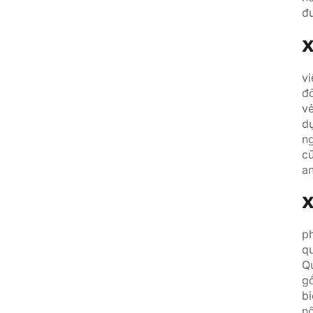
đư
x
v
đô
vẻ
d
ng
c
a
x
p
qu
Qu
gồ
bi
n