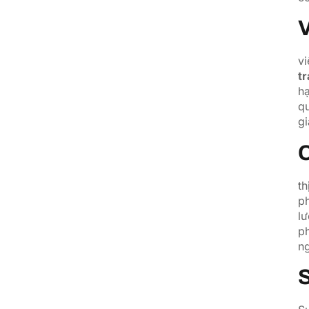
V
v
t
hạ
q
gi
C
t
ph
lư
ph
n
S