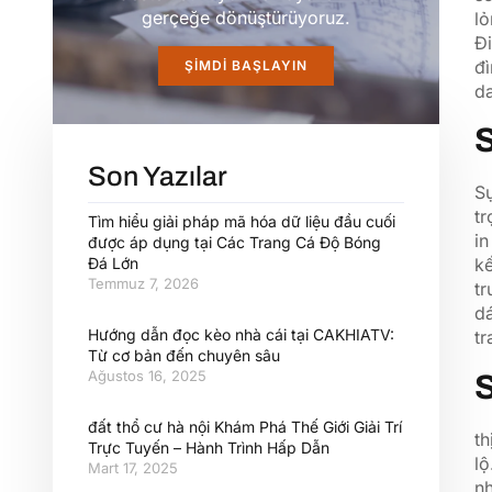
gerçeğe dönüştürüyoruz.
lỏ
Đi
đì
ŞIMDI BAŞLAYIN
da
S
Son Yazılar
S
tr
Tìm hiểu giải pháp mã hóa dữ liệu đầu cuối
i
được áp dụng tại Các Trang Cá Độ Bóng
Đá Lớn
kế
Temmuz 7, 2026
tr
dá
Hướng dẫn đọc kèo nhà cái tại CAKHIATV:
tr
Từ cơ bản đến chuyên sâu
Ağustos 16, 2025
S
đất thổ cư hà nội Khám Phá Thế Giới Giải Trí
t
Trực Tuyến – Hành Trình Hấp Dẫn
lộ
Mart 17, 2025
nh