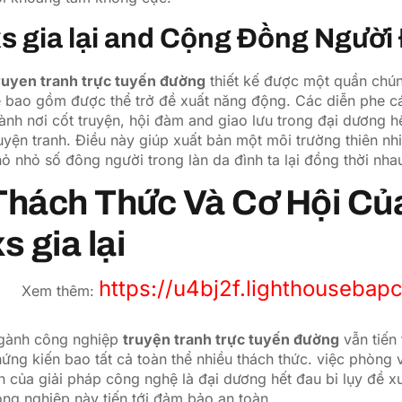
s gia lại and Cộng Đồng Người
ruyen tranh trực tuyến đường
thiết kế được một quần chún
 bao gồm được thể trở đề xuất năng động. Các diễn phe cá
ành nơi cốt truyện, hội đàm and giao lưu trong đại dương 
uyện tranh. Điều này giúp xuất bản một môi trường thiên nhi
ỏ nhỏ số đông người trong làn da đình ta lại đồng thời nhau
Thách Thức Và Cơ Hội Củ
s gia lại
https://u4bj2f.lighthouseba
Xem thêm:
gành công nghiệp
truyện tranh trực tuyến đường
vẫn tiến
ứng kiến bao tất cả toàn thể nhiều thách thức. việc phòng 
n của giải pháp công nghệ là đại dương hết đau bi lụy đề x
ng nghiệp này tiến tới đảm bảo an toàn.