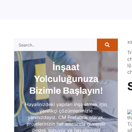
xs
Tr
ch
İnşaat
l
ch
Yolculuğunuza
Bizimle Başlayın!
Hayalinizdeki yapıları inşa etmek için
yenilikçi çözümlerimizle
yanınızdayız. CM Prefabrik olarak,
t
projelerinizin her adımında güvenilir
T
destek sunuyor ve hayallerinizi
số