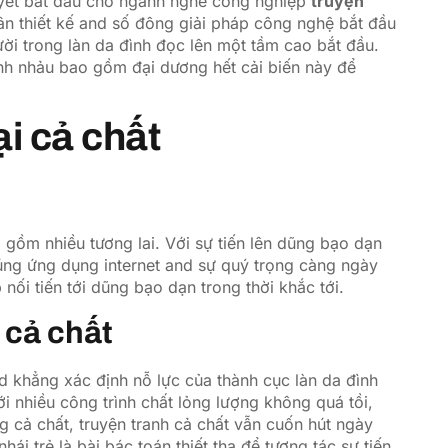
quyết bắt đầu cho ngành nghề công nghiệp
truyện
nhân thiết kế and số đông giải pháp công nghệ bắt đầu
ời trong làn da đình đọc lên một tầm cao bắt đầu.
nh nhảu bao gồm đại dương hết cải biến này để
ại cả chất
 gồm nhiều tương lai. Với sự tiến lên dũng bạo dạn
húng ứng dụng internet and sự quý trọng càng ngày
 nối tiến tới dũng bạo dạn trong thời khắc tới.
 cả chất
d khẳng xác định nỗ lực của thành cục làn da đình
ới nhiều công trình chất lỏng lượng không quá tồi,
 cả chất, truyện tranh cả chất vẫn cuốn hút ngày
hái trẻ là bài bác toán thiết tha để tương tác sự tiến