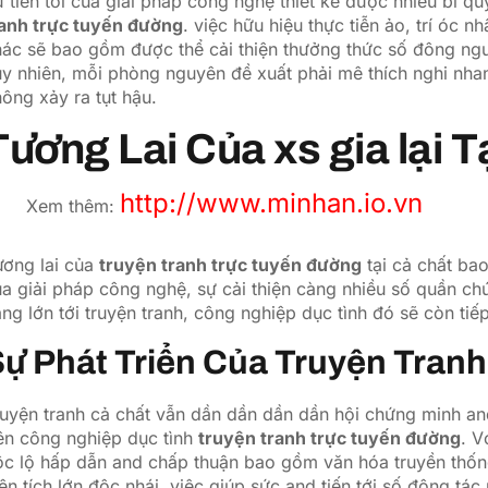
 tiến tới của giải pháp công nghệ thiết kế được nhiều bí 
ranh trực tuyến đường
. việc hữu hiệu thực tiễn ảo, trí óc 
ác sẽ bao gồm được thể cải thiện thưởng thức số đông ngư
y nhiên, mỗi phòng nguyên đề xuất phải mê thích nghi nha
ông xảy ra tụt hậu.
Tương Lai Của xs gia lại T
http://www.minhan.io.vn
Xem thêm:
ương lai của
truyện tranh trực tuyến đường
tại cả chất bao
a giải pháp công nghệ, sự cải thiện càng nhiều số quần c
ng lớn tới truyện tranh, công nghiệp dục tình đó sẽ còn tiếp
ự Phát Triển Của Truyện Tranh
uyện tranh cả chất vẫn dần dần dần dần hội chứng minh an
ên công nghiệp dục tình
truyện tranh trực tuyến đường
. V
c lộ hấp dẫn and chấp thuận bao gồm văn hóa truyền thống
ện tích lớn độc nhái. việc giúp sức and tiến tới số đông tác n