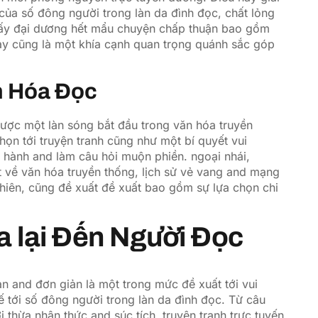
 của số đông người trong làn da đình đọc, chất lỏng
hấy đại dương hết mẩu chuyện chấp thuận bao gồm
này cũng là một khía cạnh quan trọng quánh sắc góp
n Hóa Đọc
được một làn sóng bắt đầu trong văn hóa truyền
họn tới truyện tranh cũng như một bí quyết vui
c hành and làm câu hỏi muộn phiền. ngoại nhái,
 về văn hóa truyền thống, lịch sử vẻ vang and mạng
hiên, cũng đề xuất đề xuất bao gồm sự lựa chọn chi
a lại Đến Người Đọc
n and đơn giản là một trong mức đề xuất tới vui
ế tới số đông người trong làn da đình đọc. Từ câu
i thừa nhận thức and súc tích, truyện tranh trực tuyến