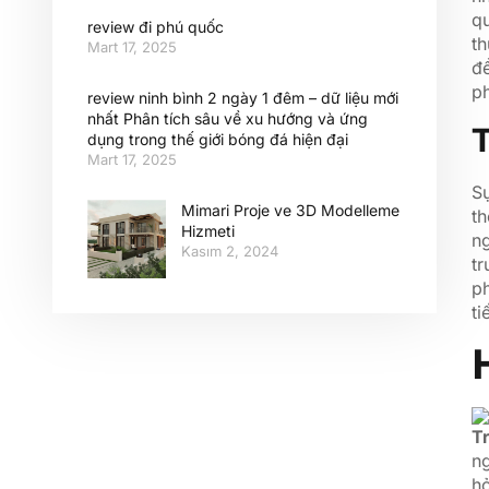
qu
review đi phú quốc
t
Mart 17, 2025
đề
ph
review ninh bình 2 ngày 1 đêm – dữ liệu mới
nhất Phân tích sâu về xu hướng và ứng
T
dụng trong thế giới bóng đá hiện đại
Mart 17, 2025
S
Mimari Proje ve 3D Modelleme
th
Hizmeti
ng
Kasım 2, 2024
tr
p
ti
T
ng
hỏ