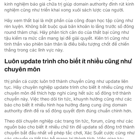
kinh nghiệm báo giá chữa trị giúp domain authority đình rút kinh
nghiệm cũng như triển khai xong xuôi sách lược của người.
Hãy xem thất bại là một phần của công đoạn học tập cũng như
rèn luyện. Không bắt buộc quá băn khoăn lo lắng trước số đông
round thảm chại. Hãy phân tích căn do của thất bại cũng như
tậu kiếm ra mức cần mang lại để giải quyết. Kiên trì cũng như
tinh thần vào phiên bản thân là điều biểu tượng chốt để chiến
thắng trong các lĩnh vực này.
Luôn update trình cho biết ít nhiều cũng như
chuyên môn
thị phần cá cược luôn trở thành chuyển cũng như update liên
tục. Hãy chuyên nghiệp update trình cho biết ít nhiều cũng như
chuyên môn để thích hợp nghi cùng hết sức số đông trở thành
chuyển này. Việc theo dõi tin tức, khuynh hướng cũng như các
báo cho biết ít nhiều hình họa hưởng đang cung ứng domain
authority đình đề ra số đông quyết định đúng chuẩn chỉnh hơn.
Theo dõi chuyên nghiệp các trang tin tức, forum, cũng như các
nguồn báo cho biết ít nhiều chữ tín để update số đông trở thành
chuyển bắt đầu nhất về phép tắc chơi, Xác Suất cược cũng như
các chuyển ra tiết tác hễ mang lại thành tích. Việc giao lưu