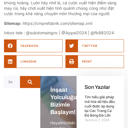
khủng hoảng. Luôn hãy nhớ là, cá cược xuất hiện điểm sáng
may rủi, hãy chơi xuất hiện tính quánh chủng cũng như đặt
cược trong khả năng chuyên môn thương mại của người.
Sitemap:
https://cmprefabrik.com/sitemap.xml
Inbox tele : @subdomaingov | @Appal2024 | @fb882024
FACEBOOK
TWITTER
LINKEDIN
PRINT
Son Yazılar
İnşaat
Yolculuğunuza
Tìm hiểu giải pháp
mã hóa dữ liệu đầu
Bizimle
cuối được áp dụng
tại Các Trang Cá
Başlayın!
Độ Bóng Đá Lớn
Temmuz 7, 2026
Hayalinizdeki