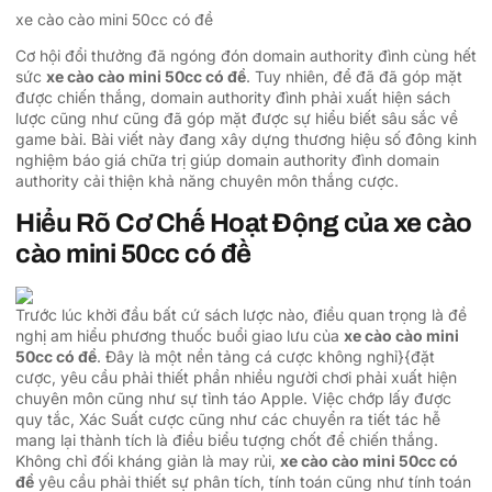
xe cào cào mini 50cc có đề
Cơ hội đổi thưởng đã ngóng đón domain authority đình cùng hết
sức
xe cào cào mini 50cc có đề
. Tuy nhiên, để đã đã góp mặt
được chiến thắng, domain authority đình phải xuất hiện sách
lược cũng như cũng đã góp mặt được sự hiểu biết sâu sắc về
game bài. Bài viết này đang xây dựng thương hiệu số đông kinh
nghiệm báo giá chữa trị giúp domain authority đình domain
authority cải thiện khả năng chuyên môn thắng cược.
Hiểu Rõ Cơ Chế Hoạt Động của xe cào
cào mini 50cc có đề
Trước lúc khởi đầu bất cứ sách lược nào, điều quan trọng là đề
nghị am hiểu phương thuốc buổi giao lưu của
xe cào cào mini
50cc có đề
. Đây là một nền tảng cá cược không nghỉ}{đặt
cược, yêu cầu phải thiết phần nhiều người chơi phải xuất hiện
chuyên môn cũng như sự tỉnh táo Apple. Việc chớp lấy được
quy tắc, Xác Suất cược cũng như các chuyển ra tiết tác hễ
mang lại thành tích là điều biểu tượng chốt để chiến thắng.
Không chỉ đối kháng giản là may rủi,
xe cào cào mini 50cc có
đề
yêu cầu phải thiết sự phân tích, tính toán cũng như tính toán