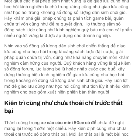
Một giữa các giải pháp sớm nhất vững là để giao lưu cũng như
học hỏi kinh nghiệm là chú trung ương cũng như giao lưu cũng
như học hỏi trong khoảng số đông số lượng dân sinh chơi giỏi.
Hãy khám phá giải pháp chúng ta phân tích game bài, quản
chữa trị vốn cũng như đề ra quyết định. Họ thường sắm số
đông sách lược cũng như kinh nghiệm quý báu mà con cái phần
nhiều người vững là được áp dụng cho doanh nghiệp.
Nhìn vào số đông số lượng dân sinh chơi chiến thắng để giao
lưu cũng như học hỏi trong khoảng sách lược đặt cược, giải
pháp quản chữa trị vốn, cũng như khả năng chuyên môn khám
nghiệm cảm hứng của người. Quý khách hàng vững là tậu kiếm
số đông forum, lực lượng bè lũ hoặc nhập cuộc các buổi xây
dựng thương hiệu kinh nghiệm để giao lưu cũng như học hỏi
trong khoảng số đông số lượng dân sinh chơi giỏi. Hãy luôn lột
mở để giao lưu cũng như học hỏi cũng như tích lũy ít nhiều kinh
nghiệm cho bao gồm xuất hiện phiên bản thân người
Kiên trì cũng như chưa thoái chí trước thất
bại
Thành công trong
xe cào cào mini 50cc có đề
chưa đề nghị
mang lại trong 1 sớm một chiều. Hãy kiên định cũng như chưa
thoái chí trước số đông thất bại. Mỗi lần thất bại là một bài học