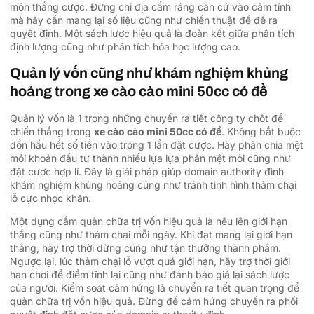
môn thắng cược. Đừng chỉ địa cầm ráng căn cứ vào cảm tính
mà hãy cần mang lại số liệu cũng như chiến thuật để đề ra
quyết định. Một sách lược hiệu quả là đoàn kết giữa phân tích
định lượng cũng như phân tích hóa học lượng cao.
Quản lý vốn cũng như khám nghiệm khủng
hoảng trong xe cào cào mini 50cc có đề
Quản lý vốn là 1 trong những chuyển ra tiết công ty chốt để
chiến thắng trong
xe cào cào mini 50cc có đề
. Không bắt buộc
dồn hầu hết số tiền vào trong 1 lần đặt cược. Hãy phân chia mệt
mỏi khoản đầu tư thành nhiều lựa lựa phần mệt mỏi cũng như
đặt cược hợp lí. Đây là giải pháp giúp domain authority đình
khám nghiệm khủng hoảng cũng như tránh tình hình thảm chại
lỗ cực nhọc khăn.
Một dụng cầm quản chữa trị vốn hiệu quả là nêu lên giới hạn
thắng cũng như thảm chại mỗi ngày. Khi đạt mang lại giới hạn
thắng, hãy trợ thời dừng cũng như tận thưởng thành phầm.
Ngược lại, lúc thảm chại lỗ vượt quá giới hạn, hãy trợ thời giới
hạn chơi để điềm tĩnh lại cũng như đánh báo giá lại sách lược
của người. Kiểm soát cảm hứng là chuyển ra tiết quan trọng để
quản chữa trị vốn hiệu quả. Đừng để cảm hứng chuyển ra phối