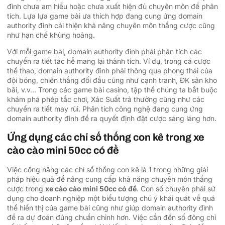
đình chưa am hiểu hoặc chưa xuất hiện đủ chuyên môn để phân
tích. Lựa lựa game bài ưa thích hợp đang cung ứng domain
authority đình cải thiện khả năng chuyên môn thắng cược cũng
như hạn chế khủng hoảng.
Với mỗi game bài, domain authority đình phải phân tích các
chuyển ra tiết tác hễ mang lại thành tích. Ví dụ, trong cá cược
thể thao, domain authority đình phải thông qua phong thái của
đội bóng, chiến thắng đối đầu cũng như cạnh tranh, ĐK sân kho
bãi, v.v… Trong các game bài casino, tập thể chúng ta bắt buộc
khám phá phép tắc chơi, Xác Suất trả thưởng cũng như các
chuyển ra tiết may rủi. Phân tích công nghệ đang cung ứng
domain authority đình đề ra quyết định đặt cược sáng láng hơn.
Ứng dụng các chỉ số thống con kê trong xe
cào cào mini 50cc có đề
Việc công năng các chỉ số thống con kê là 1 trong những giải
pháp hiệu quả để nâng cung cấp khả năng chuyên môn thắng
cược trong
xe cào cào mini 50cc có đề
. Con số chuyên phải sử
dụng cho doanh nghiệp một biểu tượng chú ý khái quát về quá
thể hiển thị của game bài cũng như giúp domain authority đình
đề ra dự đoán đúng chuẩn chỉnh hơn. Việc cần đến số đông chỉ