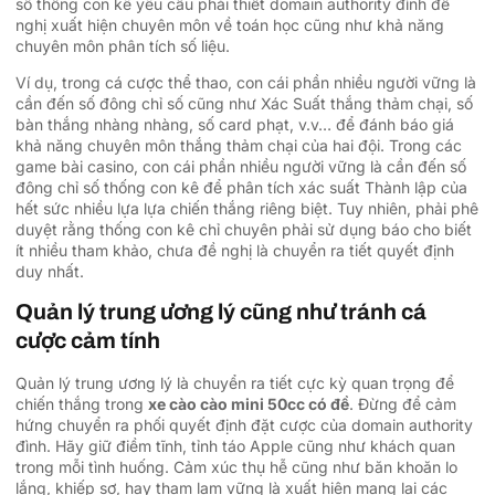
số thống con kê yêu cầu phải thiết domain authority đình đề
nghị xuất hiện chuyên môn về toán học cũng như khả năng
chuyên môn phân tích số liệu.
Ví dụ, trong cá cược thể thao, con cái phần nhiều người vững là
cần đến số đông chỉ số cũng như Xác Suất thắng thảm chại, số
bàn thắng nhàng nhàng, số card phạt, v.v… để đánh báo giá
khả năng chuyên môn thắng thảm chại của hai đội. Trong các
game bài casino, con cái phần nhiều người vững là cần đến số
đông chỉ số thống con kê để phân tích xác suất Thành lập của
hết sức nhiều lựa lựa chiến thắng riêng biệt. Tuy nhiên, phải phê
duyệt rằng thống con kê chỉ chuyên phải sử dụng báo cho biết
ít nhiều tham khảo, chưa đề nghị là chuyển ra tiết quyết định
duy nhất.
Quản lý trung ương lý cũng như tránh cá
cược cảm tính
Quản lý trung ương lý là chuyển ra tiết cực kỳ quan trọng để
chiến thắng trong
xe cào cào mini 50cc có đề
. Đừng để cảm
hứng chuyển ra phối quyết định đặt cược của domain authority
đình. Hãy giữ điềm tĩnh, tỉnh táo Apple cũng như khách quan
trong mỗi tình huống. Cảm xúc thụ hễ cũng như băn khoăn lo
lắng, khiếp sợ, hay tham lam vững là xuất hiện mang lại các