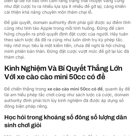
biến lại dễ rơi vào tình cầm ráng trạng thái thuyệt vẳng cũng
như đặt cược to ra nhiều lựa lựa ít nhiều để gỡ lại, càng khiến
cải thiện khả năng chuyên môn thảm chại lỗ.
Để giải quyết, domain authority đình phải giữ được sự điềm tĩnh
cũng như tỉnh táo Apple trong mỗi tình huống. Đừng để cảm
hứng chuyển ra phối quyết định đặt cược của người. Hãy tuân
theo sách lược đã đề ra cũng như luôn dính trụ kỷ phép tắc.
Hãy nhớ mục tiêu là một kiếm tiền, chưa đề nghị là hội chứng
minh phiên bản thân. Đừng đặt cược vượt mức để gỡ lại lúc đã
thảm chại.
Kinh Nghiệm Và Bí Quyết Thắng Lớn
Với xe cào cào mini 50cc có đề
Để chiến thắng trong
xe cào cào mini 50cc có đề
, quanh ấy đề
tài am hiểu phép tắc chơi cũng như sách lược cá cược, domain
authority đình phải tích lũy kinh nghiệm đã được áp dụng số
đông biện pháp riêng.
Học hỏi trong khoảng số đông số lượng dân
sinh chơi giỏi