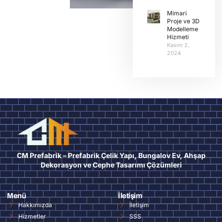
Mimari
Proje ve 3D
Modelleme
Hizmeti
Kasım 2,
2024
CM Prefabrik – Prefabrik Çelik Yapı, Bungalov Ev, Ahşap
Dekorasyon ve Cephe Tasarımı Çözümleri
Menü
İletişim
Hakkımızda
İletişim
Hizmetler
SSS