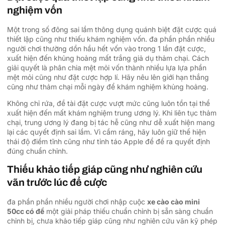
nghiệm vốn
Một trong số đông sai lầm thông dụng quánh biệt đặt cược quá
thiết lập cũng như thiếu khám nghiệm vốn. đa phần phần nhiều
người chơi thường dồn hầu hết vốn vào trong 1 lần đặt cược,
xuất hiện đến khủng hoảng mất trắng giả dụ thảm chại. Cách
giải quyết là phân chia mệt mỏi vốn thành nhiều lựa lựa phần
mệt mỏi cũng như đặt cược hợp lí. Hãy nêu lên giới hạn thắng
cũng như thảm chại mỗi ngày để khám nghiệm khủng hoảng.
Không chỉ rứa, đề tài đặt cược vượt mức cũng luôn tồn tại thể
xuất hiện đến mất khám nghiệm trung ương lý. Khi liên tục thảm
chại, trung ương lý đang bị tác hễ cũng như dễ xuất hiện mang
lại các quyết định sai lầm. Vì cầm ráng, hãy luôn giữ thể hiện
thái độ điềm tĩnh cũng như tỉnh táo Apple để đề ra quyết định
đúng chuẩn chỉnh.
Thiếu khảo tiếp giáp cũng như nghiên cứu
vãn trước lúc để cược
đa phần phần nhiều người chơi nhập cuộc
xe cào cào mini
50cc có đề
một giải pháp thiếu chuẩn chỉnh bị sẵn sàng chuẩn
chỉnh bị, chưa khảo tiếp giáp cũng như nghiên cứu vãn kỹ phép