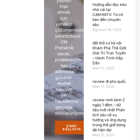
yapıları
Hướng dẫn đọc kèo
inşa
nhà cái tại
etmek
CAKHIATV: Từ cơ
için
bản đến chuyên
yenilikçi
sâu
çözümlerimizle
Ağustos 16, 2025
yanınızdayız.
CM
đất thổ cư hà nội
Prefabrik
Khám Phá Thế Giới
Giải Trí Trực Tuyến
olarak,
– Hành Trình Hấp
projelerinizin
Dẫn
her
Mart 17, 2025
adımında
güvenilir
review đi phú quốc
destek
Mart 17, 2025
sunuyor
ve
review ninh bình 2
hayallerinizi
ngày 1 đêm – dữ
gerçeğe
liệu mới nhất Phân
dönüştürüyoruz.
tích sâu về xu
hướng và ứng dụng
trong thế giới bóng
ŞIMDI
BAŞLAYIN
đá hiện đại
Mart 17, 2025