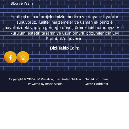
Blog ve Yazılar
Yenilikçi mimari projelerimizle modern ve dayanıklı yapılar
sunuyoruz. Kaliteli malzemeler ve uzman ekibimizle
hayalinizdeki yapıları gerçeğe dönüştürmek için buradayız. Hızlı
kurulum, estetik tasarım ve uzun ömürlü çözümler için CM
Prefabrik’e güvenin.
Bizi Takip Edin:
Copyright © 2024 CM Prefabrik,Tüm Hakları Saklıdır.
Gizlilik Politikası
Powered by
Broos Media
Çerez Politikası