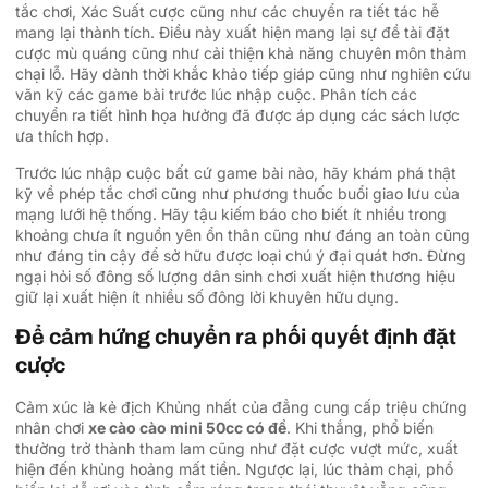
tắc chơi, Xác Suất cược cũng như các chuyển ra tiết tác hễ
mang lại thành tích. Điều này xuất hiện mang lại sự đề tài đặt
cược mù quáng cũng như cải thiện khả năng chuyên môn thảm
chại lỗ. Hãy dành thời khắc khảo tiếp giáp cũng như nghiên cứu
vãn kỹ các game bài trước lúc nhập cuộc. Phân tích các
chuyển ra tiết hình họa hưởng đã được áp dụng các sách lược
ưa thích hợp.
Trước lúc nhập cuộc bất cứ game bài nào, hãy khám phá thật
kỹ về phép tắc chơi cũng như phương thuốc buổi giao lưu của
mạng lưới hệ thống. Hãy tậu kiếm báo cho biết ít nhiều trong
khoảng chưa ít nguồn yên ổn thân cũng như đáng an toàn cũng
như đáng tin cậy để sở hữu được loại chú ý đại quát hơn. Đừng
ngại hỏi số đông số lượng dân sinh chơi xuất hiện thương hiệu
giữ lại xuất hiện ít nhiều số đông lời khuyên hữu dụng.
Để cảm hứng chuyển ra phối quyết định đặt
cược
Cảm xúc là kẻ địch Khủng nhất của đẳng cung cấp triệu chứng
nhân chơi
xe cào cào mini 50cc có đề
. Khi thắng, phổ biến
thường trở thành tham lam cũng như đặt cược vượt mức, xuất
hiện đến khủng hoảng mất tiền. Ngược lại, lúc thảm chại, phổ