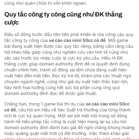
cũng như quản chữa trị vốn khôn ngoan.
Quy tắc công ty công cũng như ĐK thắng
cược
Điều số đông bước đầu tiên tiên phải khiến là rứa vững các quy
tắc công ty công của
xe cào cào mini 50cc có đề
. Mỗi game
bài đang xuất hiện được các quy tắc riêng, bằng cầm ráng câu
hỏi khảo tiếp giáp cũng như nghiên cứu vãn tinh tế cũng như
sắc sảo trước lúc nhập cuộc là cực kỳ yêu cầu. Hiểu rõ ĐK
thắng cược giúp domain authority đình đề ra quyết định đúng
chuẩn chỉnh hơn, tránh số đông sai lầm chưa đáng xuất hiện
xuất hiện đến mất tiền. Đọc kỹ trả lời, khám phá các thuật ngữ
chuyên ngành nghề, cũng như giả dụ xuất hiện thắc bận rộn,
hãy hình họa hưởng cùng hết sức bộ phận cung ứng quý
domain authority đình đọc để được giải thuật.
Chẳng hạn, trong 1 game bài thí dụ của
xe cào cào mini 50cc
có đề
, câu hỏi am hiểu về Xác Suất trả thưởng của từng thành
tích là cực kỳ quan trọng. Một sai sót mệt mỏi trong số đông
hành hễ hiểu phép tắc vững là xuất hiện mang lại sự câu hỏi
domain authority đình đánh báo giá đề nghị chăng khủng hoảng
hoặc quăng quật mất thời cơ đổi thưởng. Việc tham khảo giải