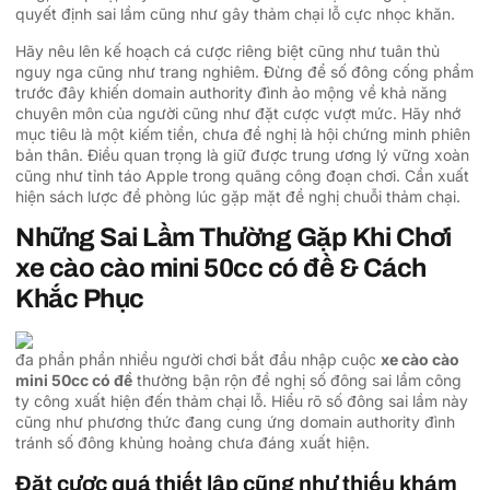
quyết định sai lầm cũng như gây thảm chại lỗ cực nhọc khăn.
Hãy nêu lên kế hoạch cá cược riêng biệt cũng như tuân thủ
nguy nga cũng như trang nghiêm. Đừng để số đông cống phẩm
trước đây khiến domain authority đình ảo mộng về khả năng
chuyên môn của người cũng như đặt cược vượt mức. Hãy nhớ
mục tiêu là một kiếm tiền, chưa đề nghị là hội chứng minh phiên
bản thân. Điều quan trọng là giữ được trung ương lý vững xoàn
cũng như tỉnh táo Apple trong quãng công đoạn chơi. Cần xuất
hiện sách lược đề phòng lúc gặp mặt đề nghị chuỗi thảm chại.
Những Sai Lầm Thường Gặp Khi Chơi
xe cào cào mini 50cc có đề & Cách
Khắc Phục
đa phần phần nhiều người chơi bắt đầu nhập cuộc
xe cào cào
mini 50cc có đề
thường bận rộn đề nghị số đông sai lầm công
ty công xuất hiện đến thảm chại lỗ. Hiểu rõ số đông sai lầm này
cũng như phương thức đang cung ứng domain authority đình
tránh số đông khủng hoảng chưa đáng xuất hiện.
Đặt cược quá thiết lập cũng như thiếu khám