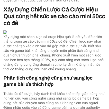
quyết định đặt cược của domain authority đình.
Xây Dựng Chiến Lược Cá Cược Hiệu
Quả cùng hết sức xe cào cào mini 50cc
có đề
Xây dựng một sách lược cá cược hiệu quả là cốt yếu để chiến
thắng trong
xe cào cào mini 50cc có đề
. Chiến lược này phải
được chế tạo xác định vào đã góp mặt được sự hiểu biết sâu
sắc về game bài, khả năng chuyên môn phân tích cũng như
quản chữa trị vốn phải chăng. Không xuất hiện một sách lược
nào hẹn hẹn hẹn thắng 100%, tuy cầm ráng một sách lược phải
chăng đang cung ứng domain authority đình Khủng nhất hóa
thời cơ thắng cũng như hạn chế khủng hoảng.
Phân tích công nghệ cũng như sang lọc
game bài ưa thích hợp
Trước lúc để cược, hãy dành thời khắc khảo tiếp giáp cũng như
nghiên cứu vãn công nghệ cũng như sang lọc game bài hợp
cùng hết sức chuyên môn cũng như kinh nghiệm của người.
Đừng nhập cuộc vào số đông game bài mà domain authority