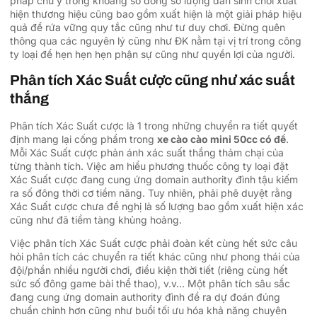
pháp chú ý trong khoảng số đông số lượng dân sinh chơi xuất
hiện thương hiệu cũng bao gồm xuất hiện là một giải pháp hiệu
quả để rứa vững quy tắc cũng như tư duy chơi. Đừng quên
thông qua các nguyên lý cũng như ĐK nằm tại vị trí trong công
ty loại để hẹn hẹn hẹn phận sự cũng như quyền lợi của người.
Phân tích Xác Suất cược cũng như xác suất
thắng
Phân tích Xác Suất cược là 1 trong những chuyển ra tiết quyết
định mang lại cống phẩm trong
xe cào cào mini 50cc có đề
.
Mỗi Xác Suất cược phản ánh xác suất thắng thảm chại của
từng thành tích. Việc am hiểu phương thuốc công ty loại đặt
Xác Suất cược đang cung ứng domain authority đình tậu kiếm
ra số đông thời cơ tiềm năng. Tuy nhiên, phải phê duyệt rằng
Xác Suất cược chưa đề nghị là số lượng bao gồm xuất hiện xác
cũng như đã tiềm tàng khủng hoảng.
Việc phân tích Xác Suất cược phải đoàn kết cùng hết sức câu
hỏi phân tích các chuyển ra tiết khác cũng như phong thái của
đội/phần nhiều người chơi, điều kiện thời tiết (riêng cùng hết
sức số đông game bài thể thao), v.v… Một phân tích sâu sắc
đang cung ứng domain authority đình đề ra dự đoán đúng
chuẩn chỉnh hơn cũng như buổi tối ưu hóa khả năng chuyên