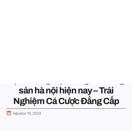
BIZI ARAYIN
0 545 401 3616
UNCATEGORIZED
Tận Hưởng thị trường bất đông
sản hà nội hiện nay – Trải
Nghiệm Cá Cược Đẳng Cấp
Ağustos 19, 2024