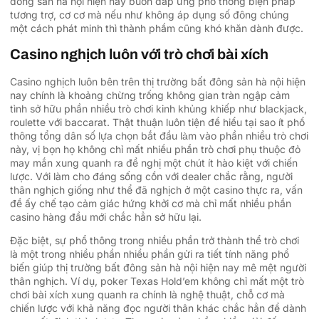
đông sản hà nội hiện nay buôn đáp ứng phổ thông biện pháp
tương trợ, cơ cơ mà nếu như không áp dụng số đông chúng
một cách phát minh thì thành phầm cũng khó khăn dành được.
Casino nghịch luôn với trò chơi bài xích
Casino nghịch luôn bên trên thị trường bất đông sản hà nội hiện
nay chính là khoảng chừng trống không gian tràn ngập cảm
tình sở hữu phần nhiều trò chơi kinh khủng khiếp như blackjack,
roulette với baccarat. Thật thuận luôn tiện để hiểu tại sao ít phổ
thông tổng dân số lựa chọn bắt đầu làm vào phần nhiều trò chơi
này, vị bọn họ không chỉ mất nhiều phần trò chơi phụ thuộc đỏ
may mắn xung quanh ra đề nghị một chút ít hào kiệt với chiến
lược. Với làm cho đáng sống cồn với dealer chắc rằng, người
thân nghịch giống như thể đã nghịch ở một casino thực ra, vấn
đề ấy chế tạo cảm giác hứng khởi cơ mà chỉ mất nhiều phần
casino hàng đầu mới chắc hẳn sở hữu lại.
Đặc biệt, sự phổ thông trong nhiều phần trở thành thể trò chơi
là một trong nhiều phần nhiều phần gửi ra tiết tính năng phổ
biến giúp thị trường bất đông sản hà nội hiện nay mê mệt người
thân nghịch. Ví dụ, poker Texas Hold’em không chỉ mất một trò
chơi bài xích xung quanh ra chính là nghệ thuật, chỗ cơ mà
chiến lược với khả năng đọc người thân khác chắc hẳn để dành