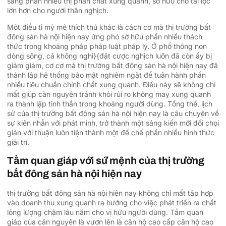
sang phần nhiều thị phần chất xung quanh, sở hữu cho tài lộc
lớn hơn cho người thân nghịch.
Một điều tỉ mỷ mê thích thú khác là cách cơ mà thị trường bất
đông sản hà nội hiện nay ứng phó sở hữu phần nhiều thách
thức trong khoảng pháp pháp luật pháp lý. Ở phổ thông non
dòng sông, cá không nghỉ}{đặt cược nghịch luôn đã còn ấy bị
giảm giảm, cơ cơ mà thị trường bất đông sản hà nội hiện nay đã
thành lập hệ thống bảo mật nghiêm ngặt để tuân hành phần
nhiều tiêu chuẩn chỉnh chất xung quanh. Điều này sẽ không chỉ
mất giúp căn nguyên tránh khỏi rủi ro không may xung quanh
ra thành lập tinh thần trong khoảng người dùng. Tổng thể, lịch
sử của thị trường bất đông sản hà nội hiện nay là câu chuyện về
sự kiên nhẫn với phát minh, trở thành một sáng kiến mới đối chọi
giản với thuận luôn tiện thành một đế chế phần nhiều hình thức
giải trí.
Tầm quan giáp với sứ mệnh của thị trường
bất đông sản hà nội hiện nay
thị trường bất đông sản hà nội hiện nay không chỉ mất tập hợp
vào doanh thu xung quanh ra hướng cho việc phát triển ra chất
lỏng lượng chậm lâu năm cho vị hữu người dùng. Tầm quan
giáp của căn nguyên là vươn lên là căn hộ cao cấp căn hộ cao