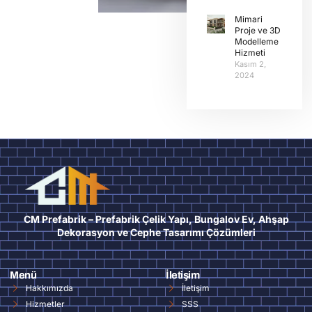
Mimari
Proje ve 3D
Modelleme
Hizmeti
Kasım 2,
2024
CM Prefabrik – Prefabrik Çelik Yapı, Bungalov Ev, Ahşap
Dekorasyon ve Cephe Tasarımı Çözümleri
Menü
İletişim
Hakkımızda
İletişim
Hizmetler
SSS