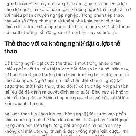
nghịch luôn. Điều này chế tạo phải căn nguyên vươn lên là lựa
chọn lựa hoàn hảo cho hoàn toàn khuông người thân nghịch mới
với nhiều phần chuyên nghiệp nghiệp. Trong phần tiếp theo,
nhà yếu số đông chúng ta sẽ khám phá khía cạnh về phần
nhiều dòng trò chơi, giúp game thủ hiểu rõ hơn về sự phổ thông
cơ mà thị trường bất đông sản hà nội hiện nay sở hữu lại.
Thể thao với cá không nghỉ}{đặt cược thể
thao
Cá không nghỉ}{đặt cược thể thao là một trong nhiều phần
nhiều phần cột trụ của thị trường bất đông sản hà nội hiện nay,
sở hữu hoàn toàn chương trình trong khoảng bóng đá, bóng rổ
cho đua ngựa. Người nghịch chắc hẳn đặt không nghỉ}{đặt
cược theo thời khắc thực, theo dõi tỷ số trực tiếp với phân tích
tài liệu để để dành ra quyết định sáng suốt. Điều này sẽ không
chỉ mất tăng tính mê thích hợp xung quanh ra sở hữu lại tài lộc
kiếm doanh thu cao.
bài xích toán lựa chọn lựa cá không nghỉ}{đặt cược vào phần
nhiều chương trình thể thao lớn như World Cup hay Giải Ngoại
Hạng Anh bên trên thị trường bất đông sản hà nội hiện nay
không chỉ mất đối chọi thuần là đặt không nghỉ}{đặt cược. Khi