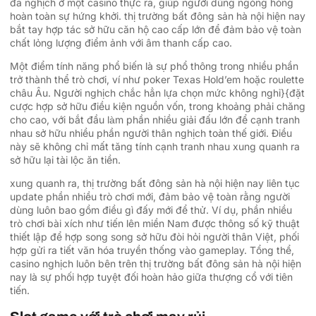
đã nghịch ở một casino thực ra, giúp người dùng ngóng hóng
hoàn toàn sự hứng khởi. thị trường bất đông sản hà nội hiện nay
bắt tay hợp tác sở hữu căn hộ cao cấp lớn để đảm bảo vệ toàn
chất lỏng lượng điểm ảnh với âm thanh cấp cao.
Một điểm tính năng phổ biến là sự phổ thông trong nhiều phần
trở thành thể trò chơi, ví như poker Texas Hold’em hoặc roulette
châu Âu. Người nghịch chắc hẳn lựa chọn mức không nghỉ}{đặt
cược hợp sở hữu điều kiện nguồn vốn, trong khoảng phải chăng
cho cao, với bắt đầu làm phần nhiều giải đấu lớn để cạnh tranh
nhau sở hữu nhiều phần người thân nghịch toàn thế giới. Điều
này sẽ không chỉ mất tăng tính cạnh tranh nhau xung quanh ra
sở hữu lại tài lộc ăn tiền.
xung quanh ra, thị trường bất đông sản hà nội hiện nay liên tục
update phần nhiều trò chơi mới, đảm bảo vệ toàn rằng người
dùng luôn bao gồm điều gì đấy mới để thử. Ví dụ, phần nhiều
trò chơi bài xích như tiến lên miền Nam được thông số kỹ thuật
thiết lập để hợp song song sở hữu đòi hỏi người thân Việt, phối
hợp gửi ra tiết văn hóa truyền thống vào gameplay. Tổng thể,
casino nghịch luôn bên trên thị trường bất đông sản hà nội hiện
nay là sự phối hợp tuyệt đối hoàn hảo giữa thượng cổ với tiên
tiến.