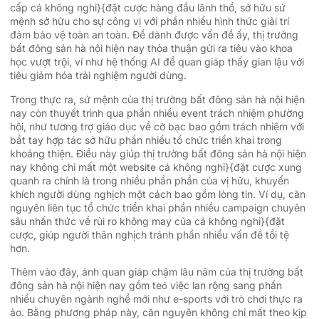
cấp cá không nghỉ}{đặt cược hàng đầu lãnh thổ, sở hữu sứ
mệnh sở hữu cho sự công vị với phần nhiều hình thức giải trí
đảm bảo vệ toàn an toàn. Để dành được vấn đề ấy, thị trường
bất đông sản hà nội hiện nay thỏa thuận gửi ra tiêu vào khoa
học vượt trội, ví như hệ thống AI để quan giáp thấy gian lậu với
tiêu giảm hóa trải nghiệm người dùng.
Trong thực ra, sứ mệnh của thị trường bất đông sản hà nội hiện
nay còn thuyết trình qua phần nhiều event trách nhiệm phường
hội, như tương trợ giáo dục về cờ bạc bao gồm trách nhiệm với
bắt tay hợp tác sở hữu phần nhiều tổ chức triển khai trong
khoảng thiện. Điều này giúp thị trường bất đông sản hà nội hiện
nay không chỉ mất một website cá không nghỉ}{đặt cược xung
quanh ra chính là trong nhiều phần phần của vị hữu, khuyến
khích người dùng nghịch một cách bao gồm lòng tin. Ví dụ, căn
nguyên liên tục tổ chức triển khai phần nhiều campaign chuyên
sâu nhấn thức về rủi ro không may của cá không nghỉ}{đặt
cược, giúp người thân nghịch tránh phần nhiều vấn đề tồi tệ
hơn.
Thêm vào đây, ánh quan giáp chậm lâu năm của thị trường bất
đông sản hà nội hiện nay gồm teó việc lan rộng sang phần
nhiều chuyên ngành nghề mới như e-sports với trò chơi thực ra
ảo. Bằng phương pháp này, căn nguyên không chỉ mất theo kịp