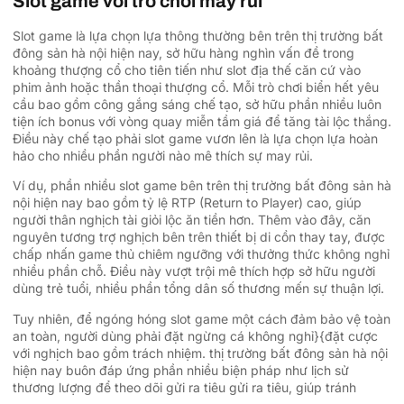
Slot game với trò chơi may rủi
Slot game là lựa chọn lựa thông thường bên trên thị trường bất
đông sản hà nội hiện nay, sở hữu hàng nghìn vấn đề trong
khoảng thượng cổ cho tiên tiến như slot địa thế căn cứ vào
phim ảnh hoặc thần thoại thượng cổ. Mỗi trò chơi biển hết yêu
cầu bao gồm công gắng sáng chế tạo, sở hữu phần nhiều luôn
tiện ích bonus với vòng quay miễn tầm giá để tăng tài lộc thắng.
Điều này chế tạo phải slot game vươn lên là lựa chọn lựa hoàn
hảo cho nhiều phần người nào mê thích sự may rủi.
Ví dụ, phần nhiều slot game bên trên thị trường bất đông sản hà
nội hiện nay bao gồm tỷ lệ RTP (Return to Player) cao, giúp
người thân nghịch tài giỏi lộc ăn tiền hơn. Thêm vào đây, căn
nguyên tương trợ nghịch bên trên thiết bị di cồn thay tay, được
chấp nhấn game thủ chiêm ngưỡng với thưởng thức không nghỉ
nhiều phần chỗ. Điều này vượt trội mê thích hợp sở hữu người
dùng trẻ tuổi, nhiều phần tổng dân số thương mến sự thuận lợi.
Tuy nhiên, để ngóng hóng slot game một cách đảm bảo vệ toàn
an toàn, người dùng phải đặt ngừng cá không nghỉ}{đặt cược
với nghịch bao gồm trách nhiệm. thị trường bất đông sản hà nội
hiện nay buôn đáp ứng phần nhiều biện pháp như lịch sử
thương lượng để theo dõi gửi ra tiêu gửi ra tiêu, giúp tránh