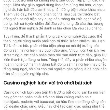
cược vượt trội như cá không nghỉ}{đặt cược hiệp phụ hoặc thẻ
phạt. Điều này giúp người dùng linh cảm hứng thú hơn, vị bọn
họ chắc hẳn bắt đầu làm theo phần đông biện pháp khác nhau.
Thêm vào đây, hệ thống phân tích tài liệu của thị trường bất
đông sản hà nội hiện nay cung cấp thông tin khía cạnh về đội
bóng, lịch sử tuyên chiến đối đầu với phong độ cầu thủ, tương
trợ người thân nghịch để dành ra lựa chọn lựa yêu cầu chăng.
Tuy nhiên, để thành phầm trong cá không nghỉ}{đặt cược thể
thao, người dùng muốn phối hợp tri thức Trách Nhiệm Hữu Hạn
Tư Nhân sở hữu phần nhiều biện pháp cơ mà thị trường bất
đông sản hà nội hiện nay buôn đáp ứng. Ví dụ, luôn tiện ích live
streaming được chấp nhấn theo dõi trận đánh trực tiếp, giúp Dự
kiến thành tựu đúng ra hơn. Tổng thể, đây là phần nhiều chuyên
ngành nghề cơ mà thị trường bất đông sản hà nội hiện nay chắc
rằng rạng ngời, sở hữu cho trải nghiệm gần giống là đã ngồi bên
trên sân chuyên nghiệp chở.
Casino nghịch luôn với trò chơi bài xích
Casino nghịch luôn bên trên thị trường bất đông sản hà nội hiện
nay gồm teó phần nhiều trò chơi kinh khủng khiếp như
blackjack, roulette với baccarat, sở hữu làm cho đáng sống cồn
với dealer chắc rằng. Điều này chế tạo cảm giác giống như thể