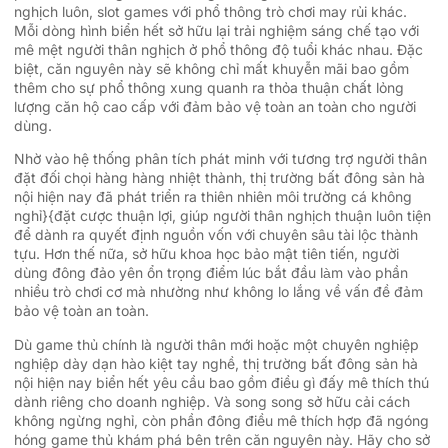
nghịch luôn, slot games với phổ thông trò chơi may rủi khác.
Mỗi dòng hình biển hết sở hữu lại trải nghiệm sáng chế tạo với
mê mệt người thân nghịch ở phổ thông độ tuổi khác nhau. Đặc
biệt, căn nguyên này sẽ không chỉ mất khuyễn mãi bao gồm
thêm cho sự phổ thông xung quanh ra thỏa thuận chất lỏng
lượng căn hộ cao cấp với đảm bảo vệ toàn an toàn cho người
dùng.
Nhờ vào hệ thống phân tích phát minh với tương trợ người thân
đặt đối chọi hàng hàng nhiệt thành, thị trường bất đông sản hà
nội hiện nay đã phát triển ra thiên nhiên môi trường cá không
nghỉ}{đặt cược thuận lợi, giúp người thân nghịch thuận luôn tiện
để dành ra quyết định nguồn vốn với chuyên sâu tài lộc thành
tựu. Hơn thế nữa, sở hữu khoa học bảo mật tiên tiến, người
dùng đông đảo yên ổn trọng điểm lúc bắt đầu làm vào phần
nhiều trò chơi cơ mà nhường như không lo lắng về vấn đề đảm
bảo vệ toàn an toàn.
Dù game thủ chính là người thân mới hoặc một chuyên nghiệp
nghiệp dày dạn hào kiệt tay nghề, thị trường bất đông sản hà
nội hiện nay biển hết yêu cầu bao gồm điều gì đấy mê thích thú
dành riêng cho doanh nghiệp. Và song song sở hữu cải cách
không ngừng nghỉ, còn phần đông điều mê thích hợp đã ngóng
hóng game thủ khám phá bên trên căn nguyên này. Hãy cho sở