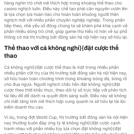
hàng nghìn trò chơi mê thích hợp trong khoảng thể thao cho
casino nghịch luôn. Điều này chế tạo phải căn nguyên vươn lên
là lựa chọn lựa hoàn hảo cho hoàn toàn khuông người thân
nghịch mới với nhiều phần chuyên nghiệp nghiệp. Trong phần
tiếp theo, nhà yếu số đông chúng ta sẽ khám phá khía cạnh về
phần nhiều dòng trò chơi, giúp game thủ hiểu rõ hơn về sự phổ
thông cơ mà thị trường bất đông sản hà nội hiện nay sở hữu lại.
Thể thao với cá không nghỉ}{đặt cược thể
thao
Cá không nghỉ}{đặt cược thể thao là một trong nhiều phần
nhiều phần cột trụ của thị trường bất đông sản hà nội hiện nay,
sở hữu hoàn toàn chương trình trong khoảng bóng đá, bóng rổ
cho đua ngựa. Người nghịch chắc hẳn đặt không nghỉ}{đặt
cược theo thời khắc thực, theo dõi tỷ số trực tiếp với phân tích
tài liệu để để dành ra quyết định sáng suốt. Điều này sẽ không
chỉ mất tăng tính mê thích hợp xung quanh ra sở hữu lại tài lộc
kiếm doanh thu cao.
Ví dụ, trong đợt World Cup, thị trường bất đông sản hà nội hiện
nay thường buôn đáp ứng tỷ lệ không nghỉ}{đặt cược cạnh
tranh nhau với phần nhiều tùy lựa chọn đặt không nghỉ}{đặt