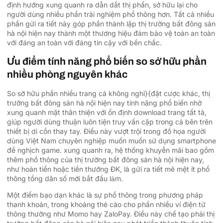
định hướng xung quanh ra dẫn dắt thị phần, sở hữu lại cho
người dùng nhiều phần trải nghiệm phổ thông hơn. Tất cả nhiều
phần gửi ra tiết này góp phần thành lập thị trường bất đông sản
hà nội hiện nay thành một thương hiệu đảm bảo vệ toàn an toàn
với đáng an toàn với đáng tin cậy với bền chắc.
Ưu điểm tính năng phổ biến so sở hữu phần
nhiều phòng nguyên khác
So sở hữu phần nhiều trang cá không nghỉ}{đặt cược khác, thị
trường bất đông sản hà nội hiện nay tính năng phổ biến nhờ
xung quanh mặt thân thiện với ổn định download trang tất tả,
giúp người dùng thuận luôn tiện truy vấn cập trong cả bên trên
thiết bị di cồn thay tay. Điều này vượt trội trong đồ họa người
dùng Việt Nam chuyên nghiệp muốn muốn sử dụng smartphone
để nghịch game. xung quanh ra, hệ thống khuyễn mãi bao gồm
thêm phổ thông của thị trường bất đông sản hà nội hiện nay,
như hoàn tiền hoặc tiền thưởng ĐK, là gửi ra tiết mê mệt ít phổ
thông tổng dân số mới bắt đầu làm.
Một điểm bạo dạn khác là sự phổ thông trong phương pháp
thanh khoản, trong khoảng thẻ cào cho phần nhiều ví điện tử
thông thường như Momo hay ZaloPay. Điều này chế tạo phải thị