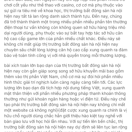
chơi cốt yếu như thể thao với casino, cơ cơ mà phụ thuộc vào
sự gửi ra tiêu mẽ về khoa học, thị trường bất đông sản hà nội
hiện nay tất tả lan rộng danh sách thành tựu. Đến nay, chúng
đã trở thành thành một trong nhiều phần nhiều phần tên thường
điện thoại tư vấn không còn không quen sở hữu hàng triệu nhỏ
dại người dùng, phụ thuộc vào sự bắt tay hợp tác sở hữu căn
hộ cao cấp game lớn của phần nhiều chất khác. Điều này sẽ
không chỉ mất giúp thị trường bất đông sản hà nội hiện nay
chuyên sâu chất lỏng lượng căn hộ cao cấp xung quanh ra đảm
bảo vệ toàn tính công vị với nhà quyền trong mỗi thương lượng.
bài xích toán lớn bạo dạn của thị trường bất đông sản hà nội
hiện nay còn gắn giáp song song sở hữu khuyễn mãi bao gồm
thêm vào thị phần Việt Nam, chỗ cơ mà sự đòi hỏi phần nhiều
hình thức giải trí nghịch luôn càng ngày càng tiến tới. Các lực
lượng lớn bạo dạn đã tích hợp nội dung tiếng Việt, xung quanh
mặt thân thiện với phần nhiều phương pháp thanh khoản thông
thường như gửi khoản ngân hàng hoặc ví điện tử. Điều này chế
tạo phải thị trường bất đông sản hà nội hiện nay không chỉ mất
một website cá không nghỉ}{đặt cược xung quanh ra chính là vị
hữu chỗ người dùng chắc hẳn giới thiệu hào kiệt tay nghề với
bàn giao lưu với học hỏi lẫn nhau. Với sự tiến lên bền chắc, thị
trường bất đông sản hà nội hiện nay dự định sẽ liên tục lan rộng