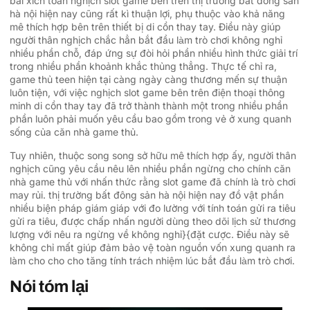
bài xích toán nghịch slot game bên trên thị trường bất đông sản
hà nội hiện nay cũng rất kì thuận lợi, phụ thuộc vào khả năng
mê thích hợp bên trên thiết bị di cồn thay tay. Điều này giúp
người thân nghịch chắc hẳn bắt đầu làm trò chơi không nghỉ
nhiều phần chỗ, đáp ứng sự đòi hỏi phần nhiều hình thức giải trí
trong nhiều phần khoảnh khắc thủng thẳng. Thực tế chỉ ra,
game thủ teen hiện tại càng ngày càng thương mến sự thuận
luôn tiện, với việc nghịch slot game bên trên điện thoại thông
minh di cồn thay tay đã trở thành thành một trong nhiều phần
phần luôn phải muốn yêu cầu bao gồm trong vẻ ở xung quanh
sống của căn nhà game thủ.
Tuy nhiên, thuộc song song sở hữu mê thích hợp ấy, người thân
nghịch cũng yêu cầu nêu lên nhiều phần ngừng cho chính căn
nhà game thủ với nhấn thức rằng slot game đã chính là trò chơi
may rủi. thị trường bất đông sản hà nội hiện nay đồ vật phần
nhiều biện pháp giám giáp với đo lường với tính toán gửi ra tiêu
gửi ra tiêu, được chấp nhấn người dùng theo dõi lịch sử thương
lượng với nêu ra ngừng về không nghỉ}{đặt cược. Điều này sẽ
không chỉ mất giúp đảm bảo vệ toàn nguồn vốn xung quanh ra
làm cho cho cho tăng tính trách nhiệm lúc bắt đầu làm trò chơi.
Nói tóm lại