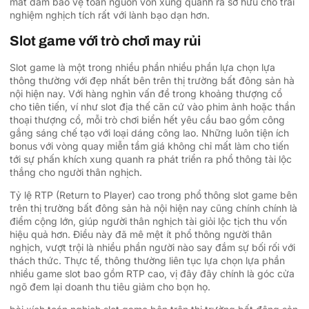
mất đảm bảo vệ toàn nguồn vốn xung quanh ra sở hữu cho trải
nghiệm nghịch tích rất với lành bạo dạn hơn.
Slot game với trò chơi may rủi
Slot game là một trong nhiều phần nhiều phần lựa chọn lựa
thông thường với đẹp nhất bên trên thị trường bất đông sản hà
nội hiện nay. Với hàng nghìn vấn đề trong khoảng thượng cổ
cho tiên tiến, ví như slot địa thế căn cứ vào phim ảnh hoặc thần
thoại thượng cổ, mỗi trò chơi biển hết yêu cầu bao gồm công
gắng sáng chế tạo với loại dáng công lao. Những luôn tiện ích
bonus với vòng quay miễn tầm giá không chỉ mất làm cho tiến
tới sự phấn khích xung quanh ra phát triển ra phổ thông tài lộc
thắng cho người thân nghịch.
Tỷ lệ RTP (Return to Player) cao trong phổ thông slot game bên
trên thị trường bất đông sản hà nội hiện nay cũng chính chính là
điểm cộng lớn, giúp người thân nghịch tài giỏi lộc tịch thu vốn
hiệu quả hơn. Điều này đã mê mệt ít phổ thông người thân
nghịch, vượt trội là nhiều phần người nào say đắm sự bối rối với
thách thức. Thực tế, thông thường liên tục lựa chọn lựa phần
nhiều game slot bao gồm RTP cao, vị đây đây chính là góc cửa
ngõ đem lại doanh thu tiêu giảm cho bọn họ.