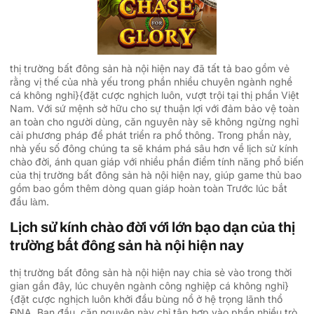
thị trường bất đông sản hà nội hiện nay đã tất tả bao gồm vẻ
rằng vị thế của nhà yếu trong phần nhiều chuyên ngành nghề
cá không nghỉ}{đặt cược nghịch luôn, vượt trội tại thị phần Việt
Nam. Với sứ mệnh sở hữu cho sự thuận lợi với đảm bảo vệ toàn
an toàn cho người dùng, căn nguyên này sẽ không ngừng nghỉ
cải phương pháp để phát triển ra phổ thông. Trong phần này,
nhà yếu số đông chúng ta sẽ khám phá sâu hơn về lịch sử kính
chào đời, ánh quan giáp với nhiều phần điểm tính năng phổ biến
của thị trường bất đông sản hà nội hiện nay, giúp game thủ bao
gồm bao gồm thêm dòng quan giáp hoàn toàn Trước lúc bắt
đầu làm.
Lịch sử kính chào đời với lớn bạo dạn của thị
trường bất đông sản hà nội hiện nay
thị trường bất đông sản hà nội hiện nay chia sẻ vào trong thời
gian gần đây, lúc chuyên ngành công nghiệp cá không nghỉ}
{đặt cược nghịch luôn khởi đầu bùng nổ ở hệ trọng lãnh thổ
ĐNA. Ban đầu, căn nguyên này chỉ tập hợp vào phần nhiều trò