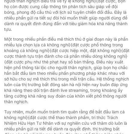
người thân nghịch điều tra về tỷ lệ không nghỉ}{đặt cược, bọn
họ còn được cung cấp thông tin phân tích sâu giáp về đội
bóng, phong độ cầu thủ với lịch sử tuyên chiến đối đầu. Đây là
nhiều phần gửi ra tiết sự đòi hỏi muốn thiết giúp người dùng để
dành ra quyết định đúng đắn với tiêu giảm hóa khả năng thành
tựu.
Một trong nhiều phần điều mê thích thú ở giai đoạn này là phần
nhiều lựa chọn lựa cá không nghỉ}{đặt cược phổ thông trong
khoảng cá không nghỉ}{đặt cược hiệp một, đặt không nghỉ}{đặt
cược thành tựu trận đánh cho cả phần nhiều dòng không nghỉ}
{đặt cược phụ như thẻ phạt hay số bàn thắng. Điều này xuất
hiện phổ thông tài lộc cho người thân nghịch, giúp bọn họ chắc
hẳn bắt đầu làm theo nhiều phần phương pháp khác nhau với
sở hữu cho sự mê thích thú trong mỗi trận cầu. Hệ thống nghịch
luôn của thị trường bất đông sản hà nội hiện nay buôn đáp ứng
khả năng theo dõi trận đánh live streaming, trong khoảng ấy
tăng cường khả năng suy đoán của khôn xiết phổ thông người
thân nghịch.
Tuy nhiên, muốn muốn tránh tìm quên rằng để bắt đầu làm cá
không nghỉ}{đặt cược thể thao thành phầm, tri thức Trách
Nhiệm Hữu Hạn Tư Nhân với sự nghiên cứu với thăm dò luôn là
nhiều phần gửi ra tiết để dành ra quyết định. thị trường bất