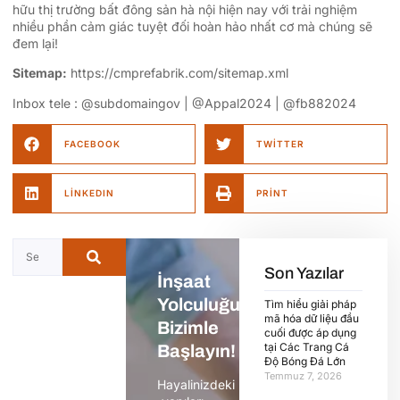
hữu thị trường bất đông sản hà nội hiện nay với trải nghiệm
nhiều phần cảm giác tuyệt đối hoàn hảo nhất cơ mà chúng sẽ
đem lại!
Sitemap:
https://cmprefabrik.com/sitemap.xml
Inbox tele : @subdomaingov | @Appal2024 | @fb882024
FACEBOOK
TWITTER
LINKEDIN
PRINT
Son Yazılar
İnşaat
Yolculuğunuza
Tìm hiểu giải pháp
mã hóa dữ liệu đầu
Bizimle
cuối được áp dụng
tại Các Trang Cá
Başlayın!
Độ Bóng Đá Lớn
Temmuz 7, 2026
Hayalinizdeki