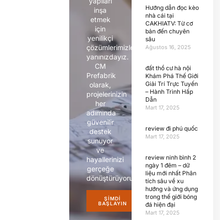
yapıları
Hướng dẫn đọc kèo
inşa
nhà cái tại
etmek
CAKHIATV: Từ cơ
için
bản đến chuyên
yenilikçi
sâu
çözümlerimizle
Ağustos 16, 2025
yanınızdayız.
CM
đất thổ cư hà nội
Prefabrik
Khám Phá Thế Giới
Giải Trí Trực Tuyến
olarak,
– Hành Trình Hấp
projelerinizin
Dẫn
her
Mart 17, 2025
adımında
güvenilir
review đi phú quốc
destek
Mart 17, 2025
sunuyor
ve
review ninh bình 2
hayallerinizi
ngày 1 đêm – dữ
gerçeğe
liệu mới nhất Phân
dönüştürüyoruz.
tích sâu về xu
hướng và ứng dụng
trong thế giới bóng
ŞIMDI
BAŞLAYIN
đá hiện đại
Mart 17, 2025