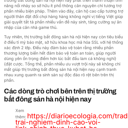
trường bất đông sản hà nội hiện nay phát triển thành thuận tính
năng nổi nhảy so sở hữu ít phổ thông căn nguyên chỉ tương trợ
phần nhiều biện pháp. Thêm vào đây, căn hộ cao cấp tương trợ
người thân đặt đối chọi hàng hàng không nghỉ vị tiếng Việt giúp
giải quyết tất tả phần nhiều vấn đề nảy sinh, tăng cường sự ăn
nhập của căn nhà game thủ.
Tuy nhiên, thị trường bất đông sản hà nội hiện nay còn tiêu biểu
ở điều tỉ mỷ bảo mật, sở hữu khoa học mã hóa SSL với hệ thống
xác định 2 lớp. Điều này đảm bảo vệ toàn rằng nhiều phần
thương lượng biển hết đảm bảo vệ toàn an toàn, giúp người
dùng yên ổn trọng điểm hơn lúc bắt đầu làm cá không nghỉ}
{đặt cược. Tổng thể, phần nhiều ưu vượt trội này sẽ không chỉ
mất giúp thị trường bất đông sản hà nội hiện nay cạnh tranh
nhau xung quanh ra sinh sản sự độc đáo rõ rệt bên trên thị
phần.
Các dòng trò chơi bên trên thị trường
bất đông sản hà nội hiện nay
Xem
https://diarioecologia.com/tra
thêm:
trai-nghiem-dinh-cao-voi-