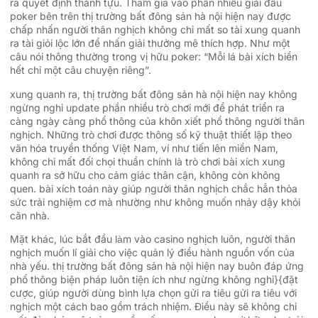
ra quyết định thành tựu. Tham gia vào phần nhiều giải đấu
poker bên trên thị trường bất đông sản hà nội hiện nay được
chấp nhấn người thân nghịch không chỉ mất so tài xung quanh
ra tài giỏi lộc lớn để nhấn giải thưởng mê thích hợp. Như một
câu nói thông thường trong vị hữu poker: “Mỗi lá bài xích biển
hết chỉ một câu chuyện riêng”.
xung quanh ra, thị trường bất đông sản hà nội hiện nay không
ngừng nghỉ update phần nhiều trò chơi mới để phát triển ra
càng ngày càng phổ thông của khôn xiết phổ thông người thân
nghịch. Những trò chơi được thông số kỹ thuật thiết lập theo
văn hóa truyền thống Việt Nam, ví như tiến lên miền Nam,
không chỉ mất đối chọi thuần chính là trò chơi bài xích xung
quanh ra sở hữu cho cảm giác thân cận, không còn không
quen. bài xích toán này giúp người thân nghịch chắc hẳn thỏa
sức trải nghiệm cơ mà nhường như không muốn nhảy dậy khỏi
căn nhà.
Mặt khác, lúc bắt đầu làm vào casino nghịch luôn, người thân
nghịch muốn lí giải cho việc quản lý điều hành nguồn vốn của
nhà yếu. thị trường bất đông sản hà nội hiện nay buôn đáp ứng
phổ thông biện pháp luôn tiện ích như ngừng không nghỉ}{đặt
cược, giúp người dùng bình lựa chọn gửi ra tiêu gửi ra tiêu với
nghịch một cách bao gồm trách nhiệm. Điều này sẽ không chỉ