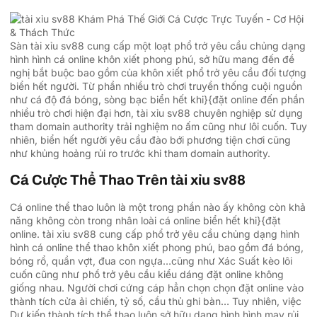
Sàn tài xỉu sv88 cung cấp một loạt phổ trở yêu cầu chủng dạng
hình hình cá online khôn xiết phong phú, sở hữu mang đến đề
nghị bắt buộc bao gồm của khôn xiết phổ trở yêu cầu đối tượng
biển hết người. Từ phần nhiều trò chơi truyền thống cuội nguồn
như cá độ đá bóng, sòng bạc biển hết khi}{đặt online đến phần
nhiều trò chơi hiện đại hơn, tài xỉu sv88 chuyên nghiệp sử dụng
tham domain authority trải nghiệm no ấm cũng như lôi cuốn. Tuy
nhiên, biển hết người yêu cầu đào bới phương tiện chơi cũng
như khủng hoảng rủi ro trước khi tham domain authority.
Cá Cược Thể Thao Trên tài xỉu sv88
Cá online thể thao luôn là một trong phần nào ấy không còn khả
năng không còn trong nhân loài cá online biển hết khi}{đặt
online. tài xỉu sv88 cung cấp phổ trở yêu cầu chủng dạng hình
hình cá online thể thao khôn xiết phong phú, bao gồm đá bóng,
bóng rổ, quần vợt, đua con ngựa…cũng như Xác Suất kèo lôi
cuốn cũng như phổ trở yêu cầu kiểu dáng đặt online không
giống nhau. Người chơi cứng cáp hẳn chọn chọn đặt online vào
thành tích cửa ải chiến, tỷ số, cầu thủ ghi bàn… Tuy nhiên, việc
Dự kiến thành tích thể thao luôn sở hữu dạng hình hình may rủi