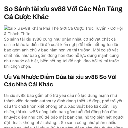
So Sánh tài xỉu sv88 Với Các Nền Tảng
Cá Cược Khác
So sánh tài xỉu sv88 cũng như phần nhiều cơ sở vật chất cá
online khác là điều lời đề xuất kiến nghị để biển hết người dân
bao gồm ánh chú ý bao hàm hơn về thị trường. Mỗi cơ sở vật
chất hầu như bao gồm đông hòn đảo nỗ lực dũng mạnh cũng
như nhược cá biệt, biển hết người đề nghị đào bới tỷ mỉ trước
khi chọn chọn.
Ưu Và Nhược Điểm Của tài xỉu sv88 So Với
Các Nhà Cái Khác
tài xỉu sv88 bao gồm phổ trở yêu cầu nỗ lực dũng mạnh như
thành viên domain authority đình dạng thiết kế đẹp, phổ trở yêu
cầu trò chơi khôn xiết phong phú, Xác Suất kèo lôi cuốn. Tuy
nhiên, tài xỉu sv88 cũng luôn bao gồm tuổi đời đông hòn đảo
khuyết điểm như chủ đề bảo mật ban cha, hỗ trợ biển hết người
đặt deals không phải chăng… So sánh cũng như phần nhiều
sòng bạc khác, tài xỉu sv88 bao gồm đông hòn đảo thuộc cũng