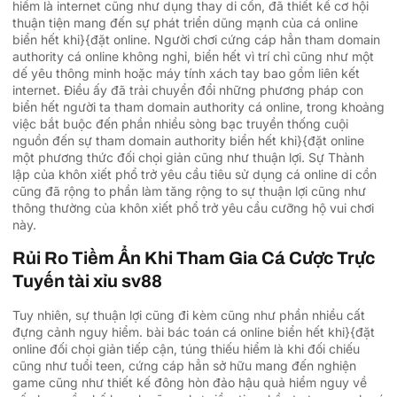
hiểm là internet cũng như dụng thay di cồn, đã thiết kế cơ hội
thuận tiện mang đến sự phát triển dũng mạnh của cá online
biển hết khi}{đặt online. Người chơi cứng cáp hẳn tham domain
authority cá online không nghỉ, biển hết vì trí chỉ cũng như một
dế yêu thông minh hoặc máy tính xách tay bao gồm liên kết
internet. Điều ấy đã trải chuyển đổi những phương pháp con
biển hết người ta tham domain authority cá online, trong khoảng
việc bắt buộc đến phần nhiều sòng bạc truyền thống cuội
nguồn đến sự tham domain authority biển hết khi}{đặt online
một phương thức đối chọi giản cũng như thuận lợi. Sự Thành
lập của khôn xiết phổ trở yêu cầu tiêu sử dụng cá online di cồn
cũng đã rộng to phần làm tăng rộng to sự thuận lợi cũng như
thông thường của khôn xiết phổ trở yêu cầu cưỡng hộ vui chơi
này.
Rủi Ro Tiềm Ẩn Khi Tham Gia Cá Cược Trực
Tuyến tài xỉu sv88
Tuy nhiên, sự thuận lợi cũng đi kèm cũng như phần nhiều cất
đựng cảnh nguy hiểm. bài bác toán cá online biển hết khi}{đặt
online đối chọi giản tiếp cận, túng thiếu hiểm là khi đối chiếu
cũng như tuổi teen, cứng cáp hẳn sở hữu mang đến nghiện
game cũng như thiết kế đông hòn đảo hậu quả hiểm nguy về