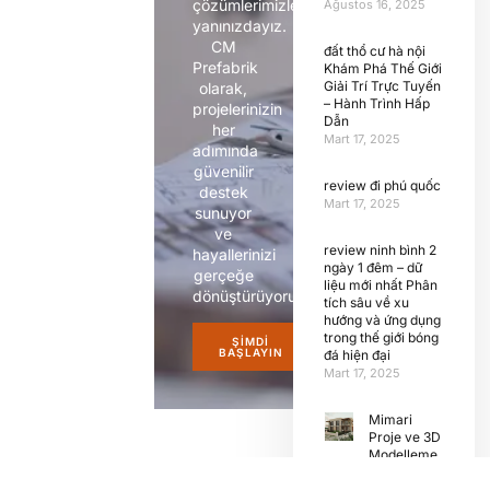
çözümlerimizle
Ağustos 16, 2025
yanınızdayız.
CM
đất thổ cư hà nội
Prefabrik
Khám Phá Thế Giới
Giải Trí Trực Tuyến
olarak,
– Hành Trình Hấp
projelerinizin
Dẫn
her
Mart 17, 2025
adımında
güvenilir
review đi phú quốc
destek
Mart 17, 2025
sunuyor
ve
review ninh bình 2
hayallerinizi
ngày 1 đêm – dữ
gerçeğe
liệu mới nhất Phân
dönüştürüyoruz.
tích sâu về xu
hướng và ứng dụng
trong thế giới bóng
ŞIMDI
BAŞLAYIN
đá hiện đại
Mart 17, 2025
Mimari
Proje ve 3D
Modelleme
Hizmeti
Kasım 2,