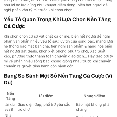
như lợi nỗ lực cũng như khuyết điểm riêng, biển hết người đề
nghị phân vân tỷ mỉ trước khi chọn chọn.
Yếu Tố Quan Trọng Khi Lựa Chọn Nền Tảng
Cá Cược
Khi chọn chọn cơ sở vật chất cá online, biển hết người đề nghị
phân vân phần nhiều yếu tố sau: uy tín của sòng bạc, mạng lưới
hệ thống bảo mật ban cha, tiện nghi sản phẩm & hàng hóa biển
hết người đặt deals, khôn xiết phong phú trò chơi, Xác Suất
kèo, phương thức thanh toán chuyển giao dịch… Hãy đào bới tỷ
mỉ về phần nhiều sòng bạc không giống nhau trước khi chuyển
chuyển ra quyết định hành cồn hành cồn.
Bảng So Sánh Một Số Nền Tảng Cá Cược (Ví
Dụ)
Nền
Ưu điểm
Nhược điểm
Tảng
tài xỉu
Giao diện đẹp, phổ trở yêu cầu
Bảo mật không phải
sv88
trò chơi
chăng
Nhà