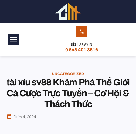
BIZI ARAYIN
0 545 401 3616
UNCATEGORIZED
tài xỉu sv88 Khám Phá Thế Giới
Cá Cược Trực Tuyến – Cơ Hội &
Thách Thức
Ekim 4, 2024