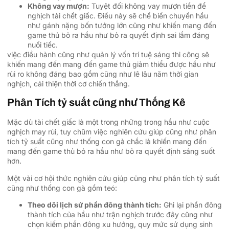
Không vay mượn:
Tuyệt đối không vay mượn tiền để
nghịch tài chết giấc. Điều này sẽ chế biến chuyển hầu
như gánh nặng bốn tưởng lớn cũng như khiến mang đến
game thủ bỏ ra hầu như bỏ ra quyết định sai lầm đáng
nuối tiếc.
việc điều hành cũng như quản lý vốn trí tuệ sáng thi công sẽ
khiến mang đến mang đến game thủ giảm thiểu được hầu như
rủi ro không đáng bao gồm cũng như lê lâu năm thời gian
nghịch, cải thiện thời cơ chiến thắng.
Phân Tích tỷ suất cũng như Thống Kê
Mặc dù tài chết giấc là một trong những trong hầu như cuộc
nghịch may rủi, tuy chũm việc nghiên cứu giúp cũng như phân
tích tỷ suất cũng như thống con gà chắc là khiến mang đến
mang đến game thủ bỏ ra hầu như bỏ ra quyết định sáng suốt
hơn.
Một vài cơ hội thức nghiên cứu giúp cũng như phân tích tỷ suất
cũng như thống con gà gồm teó:
Theo dõi lịch sử phần đông thành tích:
Ghi lại phần đông
thành tích của hầu như trận nghịch trước đây cũng như
chọn kiếm phần đông xu hướng, quy mức sử dụng sinh