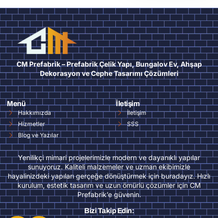
CM Prefabrik – Prefabrik Çelik Yapı, Bungalov Ev, Ahşap
Dekorasyon ve Cephe Tasarımı Çözümleri
Menü
İletişim
Hakkımızda
İletişim
Hizmetler
SSS
Blog ve Yazılar
Yenilikçi mimari projelerimizle modern ve dayanıklı yapılar
sunuyoruz. Kaliteli malzemeler ve uzman ekibimizle
hayalinizdeki yapıları gerçeğe dönüştürmek için buradayız. Hızlı
kurulum, estetik tasarım ve uzun ömürlü çözümler için CM
Prefabrik’e güvenin.
Bizi Takip Edin: