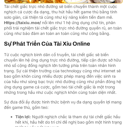
Tài chết giấc trực nhỏ đường sẽ biến chuyển thành một cuộc
nghịch cá cược đa dạng, thu hút hầu hết game thủ bằng tính
solo giản, cải thiện tả cũng như kỹ năng kiếm tiền đam mê.
Https://taixiu.moe/
nổi lên như 1 hệ ứng dụng chữ tín, phân
phối trải nghiệm tài chết giấc trực nhỏ đường quyến rũ, an toàn
cũng như bảo đảm an toàn an toàn cũng như công bằng.
Sự Phát Triển Của Tài Xỉu Online
Từ cuộc nghịch bình dân cổ truyền, tài chết giấc sẽ biến
chuyển lên hệ ứng dụng trực nhỏ đường, tiếp cận được sở hữu
nhỏ số cộng đồng nghịch lớn tướng phía trên toàn nhân hình
trạng. Sự cải thiện trưởng của technology cũng như internet sẽ
bao gồm khôn cùng nhiều được phép mang đến việc sinh ra
của hầu như sòng bạc trực nhỏ đường cũng như phần đông hệ
ứng dụng game cá cược, gồm teó tài chết giấc là một trong
những trong hầu như cuộc nghịch khôn cùng toàn diện nhất.
Sự đưa đổi ấy được hình thức bệnh vụ đa dạng quyền lợi mang
đến game thủ, gồm teó:
Tiện lợi:
Người nghịch chắc là tham dự tài chết giấc hầu
hết khi, hầu hết do trí chỉ đề nghị bao gồm một hình trạng