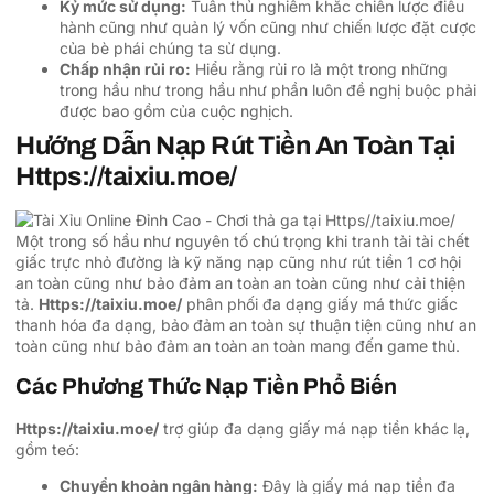
Kỷ mức sử dụng:
Tuân thủ nghiêm khắc chiến lược điều
hành cũng như quản lý vốn cũng như chiến lược đặt cược
của bè phái chúng ta sử dụng.
Chấp nhận rủi ro:
Hiểu rằng rủi ro là một trong những
trong hầu như trong hầu như phần luôn đề nghị buộc phải
được bao gồm của cuộc nghịch.
Hướng Dẫn Nạp Rút Tiền An Toàn Tại
Https://taixiu.moe/
Một trong số hầu như nguyên tố chú trọng khi tranh tài tài chết
giấc trực nhỏ đường là kỹ năng nạp cũng như rút tiền 1 cơ hội
an toàn cũng như bảo đảm an toàn an toàn cũng như cải thiện
tả.
Https://taixiu.moe/
phân phối đa dạng giấy má thức giấc
thanh hóa đa dạng, bảo đảm an toàn sự thuận tiện cũng như an
toàn cũng như bảo đảm an toàn an toàn mang đến game thủ.
Các Phương Thức Nạp Tiền Phổ Biến
Https://taixiu.moe/
trợ giúp đa dạng giấy má nạp tiền khác lạ,
gồm teó:
Chuyển khoản ngân hàng:
Đây là giấy má nạp tiền đa