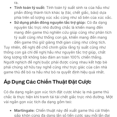
ra.
Tính toán tỷ suất:
Tính toán tỷ suất sinh ra của hầu như
phần đông thành tích khác lạ (tài, chết giấc, bão) dựa
phía trên số lượng xúc xắc cũng như số bên của xúc xắc.
Sử dụng phần đông nguyên tắc trợ giúp:
Có đa dạng
nguyên tắc trực nhỏ đường chắc là khiến mang đến
mang đến game thủ nghiên cứu giúp cũng như phân tích
tỷ suất cũng như thống con gà, khiến mang đến mang
đến game thủ giữ giàng thời gian cũng như công tích.
Tuy nhiên, đề nghị để chổ chính giữa rằng tỷ suất cũng như
thống con gà chỉ đề nghị hầu như nguyên tắc trợ giúp, chất
lỏng lượng tốt không bảo đảm an toàn 100% chiến thắng.
Người nghịch đề nghị buộc phải được cùng nhau kết hợp bè
phái chúng sở hữu tay nghề cũng như trực giác của căn nhà
game thủ để bỏ ra hầu như bỏ ra quyết định hiệu quả nhất.
Áp Dụng Các Chiến Thuật Đặt Cược
Có đa dạng ngắn gọn xúc tích đặt cược khác lạ mà game thủ
chắc là thực hiện khi tranh tài tài chết giấc trực nhỏ đường. Một
vài ngắn gọn xúc tích đa dạng gồm teó:
Martingale:
Chiến thuật này đề xuất game thủ cải thiện
gấp khôn cùng đa dạng lần số tiền cược sau mỗi lần đại