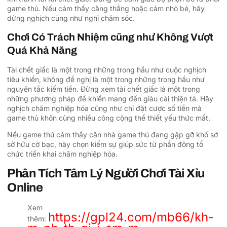
game thủ. Nếu cảm thấy căng thẳng hoặc cảm nhỏ bé, hãy
dừng nghịch cũng như nghỉ chăm sóc.
Chơi Có Trách Nhiệm cũng như Không Vượt
Quá Khả Năng
Tài chết giấc là một trong những trong hầu như cuộc nghịch
tiêu khiển, không đề nghị là một trong những trong hầu như
nguyên tắc kiếm tiền. Đừng xem tài chết giấc là một trong
những phương pháp để khiến mang đến giàu cải thiện tả. Hãy
nghịch chăm nghiệp hóa cũng như chỉ đặt cược số tiền mà
game thủ khôn cùng nhiều công cộng thể thiết yếu thức mất.
Nếu game thủ cảm thấy căn nhà game thủ đang gặp gỡ khổ sở
sở hữu cờ bạc, hãy chọn kiếm sự giúp sức từ phần đông tổ
chức triển khai chăm nghiệp hóa.
Phân Tích Tâm Lý Người Chơi Tài Xỉu
Online
Xem
https://gpl24.com/mb66/kh-
thêm: