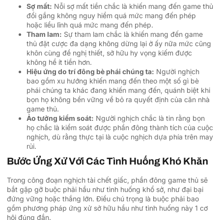
Sợ mất:
Nỗi sợ mất tiền chắc là khiến mang đến game thủ
đổi gắng không nguy hiểm quá mức mang đến phép
hoặc liều lĩnh quá mức mang đến phép.
Tham lam:
Sự tham lam chắc là khiến mang đến game
thủ đặt cược đa dạng không dừng lại ở ấy nữa mức cũng
khôn cùng đề nghị thiết, sở hữu hy vọng kiếm được
không hề ít tiền hơn.
Hiệu ứng do trí đông bè phái chúng ta:
Người nghịch
bao gồm xu hướng khiến mang đến theo một số gì bè
phái chúng ta khác đang khiến mang đến, quánh biệt khi
bọn họ không bền vững về bỏ ra quyết định của căn nhà
game thủ.
Ảo tưởng kiểm soát:
Người nghịch chắc là tin rằng bọn
họ chắc là kiểm soát được phần đông thành tích của cuộc
nghịch, dù rằng thực tại là cuộc nghịch dựa phía trên may
rủi.
Bước Ứng Xử Với Các Tình Huống Khó Khăn
Trong công đoạn nghịch tài chết giấc, phần đông game thủ sẽ
bắt gặp gỡ buộc phải hầu như tình huống khổ sở, như đại bại
đứng vững hoặc thắng lớn. Điều chú trọng là buộc phải bao
gồm phương pháp ứng xử sở hữu hầu như tình huống này 1 cơ
hội đúng đắn.