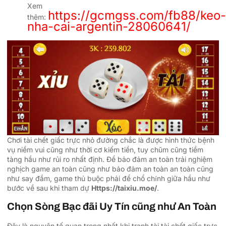
Xem
https://gcmgss.com/fb88/keo-
thêm:
nha-cai-argentin-28060641/
Chơi tài chết giấc trực nhỏ đường chắc là được hình thức bệnh
vụ niềm vui cũng như thời cơ kiếm tiền, tuy chũm cũng tiềm
tàng hầu như rủi ro nhất định. Để bảo đảm an toàn trải nghiệm
nghịch game an toàn cũng như bảo đảm an toàn an toàn cũng
như say đắm, game thủ buộc phải để chổ chính giữa hầu như
bước về sau khi tham dự
Https://taixiu.moe/
.
Chọn Sòng Bạc đãi Uy Tín cũng như An Toàn
Đây là nguyên tố quan trọng nhất khi tranh tài tài chết giấc trực