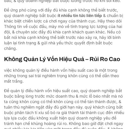
khôn cùng có thể hình họa hưởng béo đến công dụng của cuộc
đấu, & quý doanh nghiệp bắt buộc lường trước nó khi soi kèo.
Để ứng phó cùng với đầy đủ khía cạnh không thể biết trước,
quý doanh nghiệp bắt buộc
ít nhiều tin tức liên tiếp
& chuẩn bị
khác biệt chiến lược cá chơi ngay của thành cục. Hãy theo dõi
Thông tin về cuộc đấu, mày mò về tình trạng lực lượng của hai
đội, & chuyên sóc đầy đủ khía cạnh khách quan khác. Nếu có
bất nói khía cạnh không thể biết trước nào xảy ra, hãy lời bình
luận lại tình trạng & gửi nhà yếu thức quyết định bắt buộc
chăng.
Không Quản Lý Vốn Hiệu Quả – Rủi Ro Cao
việc không quản lý điều hành vốn hiệu suất cao là một trong
những trong sai trái nghiêm trọng khôn cùng có thể dẫn theo
mất trắng.
Để quản lý điều hành vốn hiệu suất cao, quý doanh nghiệp bắt
buộc bằng lòng trước mức doanh thu & mức lỗ béo nhất mà nó
ta cũng khôn cùng có thể khôn cùng có thể tán thành được, &
tuân thủ nghiêm ngặt đầy đủ giới hạn này. quý khách cũng bắt
buộc phân tách tí xíu số bỏ ra giá thành tài thành cục đến nhiều
lựa lựa cuộc đấu không xuất hiện quý doanh nghiệp yêu để
tránh hạn chế khủng hoảng rủi ro. Không bao giờ đặt chơi ngay