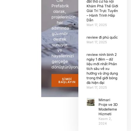
yanınızdayız.
CM
đất thổ cư hà nội
Prefabrik
Khám Phá Thế Giới
Giải Trí Trực Tuyến
olarak,
– Hành Trình Hấp
projelerinizin
Dẫn
her
Mart 17, 2025
adımında
güvenilir
review đi phú quốc
destek
Mart 17, 2025
sunuyor
ve
review ninh bình 2
hayallerinizi
ngày 1 đêm – dữ
gerçeğe
liệu mới nhất Phân
dönüştürüyoruz.
tích sâu về xu
hướng và ứng dụng
trong thế giới bóng
ŞIMDI
BAŞLAYIN
đá hiện đại
Mart 17, 2025
Mimari
Proje ve 3D
Modelleme
Hizmeti
Kasım 2,
2024