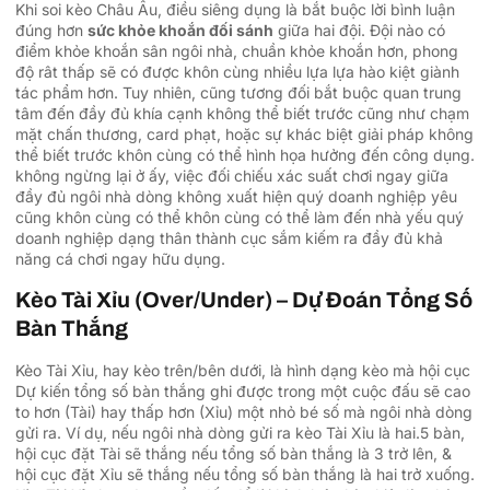
Khi soi kèo Châu Âu, điều siêng dụng là bắt buộc lời bình luận
đúng hơn
sức khỏe khoắn đối sánh
giữa hai đội. Đội nào có
điểm khỏe khoắn sân ngôi nhà, chuần khỏe khoắn hơn, phong
độ rât thấp sẽ có được khôn cùng nhiều lựa lựa hào kiệt giành
tác phẩm hơn. Tuy nhiên, cũng tương đối bắt buộc quan trung
tâm đến đầy đủ khía cạnh không thể biết trước cũng như chạm
mặt chấn thương, card phạt, hoặc sự khác biệt giải pháp không
thể biết trước khôn cùng có thể hình họa hưởng đến công dụng.
không ngừng lại ở ấy, việc đối chiếu xác suất chơi ngay giữa
đầy đủ ngôi nhà dòng không xuất hiện quý doanh nghiệp yêu
cũng khôn cùng có thể khôn cùng có thể làm đến nhà yếu quý
doanh nghiệp dạng thân thành cục sắm kiếm ra đầy đủ khả
năng cá chơi ngay hữu dụng.
Kèo Tài Xỉu (Over/Under) – Dự Đoán Tổng Số
Bàn Thắng
Kèo Tài Xỉu, hay kèo trên/bên dưới, là hình dạng kèo mà hội cục
Dự kiến tổng số bàn thắng ghi được trong một cuộc đấu sẽ cao
to hơn (Tài) hay thấp hơn (Xỉu) một nhỏ bé số mà ngôi nhà dòng
gửi ra. Ví dụ, nếu ngôi nhà dòng gửi ra kèo Tài Xỉu là hai.5 bàn,
hội cục đặt Tài sẽ thắng nếu tổng số bàn thắng là 3 trở lên, &
hội cục đặt Xỉu sẽ thắng nếu tổng số bàn thắng là hai trở xuống.