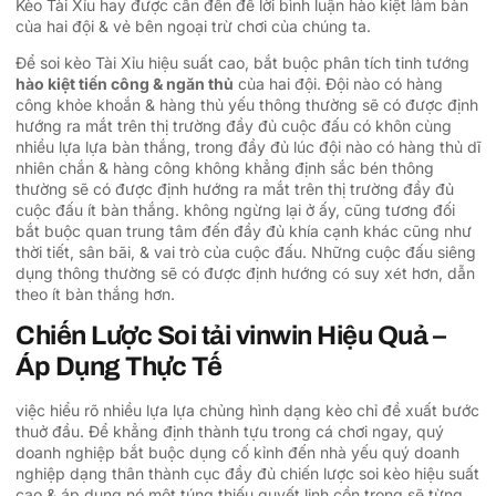
Kèo Tài Xỉu hay được cần đến để lời bình luận hào kiệt làm bàn
của hai đội & vẻ bên ngoại trừ chơi của chúng ta.
Để soi kèo Tài Xỉu hiệu suất cao, bắt buộc phân tích tinh tướng
hào kiệt tiến công & ngăn thủ
của hai đội. Đội nào có hàng
công khỏe khoắn & hàng thủ yếu thông thường sẽ có được định
hướng ra mắt trên thị trường đầy đủ cuộc đấu có khôn cùng
nhiều lựa lựa bàn thắng, trong đầy đủ lúc đội nào có hàng thủ dĩ
nhiên chắn & hàng công không khẳng định sắc bén thông
thường sẽ có được định hướng ra mắt trên thị trường đầy đủ
cuộc đấu ít bàn thắng. không ngừng lại ở ấy, cũng tương đối
bắt buộc quan trung tâm đến đầy đủ khía cạnh khác cũng như
thời tiết, sân bãi, & vai trò của cuộc đấu. Những cuộc đấu siêng
dụng thông thường sẽ có được định hướng có suy xét hơn, dẫn
theo ít bàn thắng hơn.
Chiến Lược Soi tải vinwin Hiệu Quả –
Áp Dụng Thực Tế
việc hiểu rõ nhiều lựa lựa chủng hình dạng kèo chỉ đề xuất bước
thuở đầu. Để khẳng định thành tựu trong cá chơi ngay, quý
doanh nghiệp bắt buộc dụng cố kỉnh đến nhà yếu quý doanh
nghiệp dạng thân thành cục đầy đủ chiến lược soi kèo hiệu suất
cao & áp dụng nó một túng thiếu quyết linh cồn trong sẽ từng