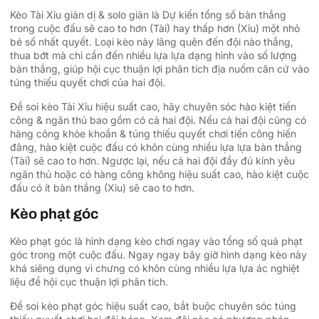
Kèo Tài Xỉu (Over/Under)
Kèo Tài Xỉu giản dị & solo giản là Dự kiến tổng số bàn thắng
trong cuộc đấu sẽ cao to hơn (Tài) hay thấp hơn (Xỉu) một nhỏ
bé số nhất quyết. Loại kèo này lãng quên đến đội nào thắng,
thua bớt mà chỉ cần đến nhiều lựa lựa dạng hình vào số lượng
bàn thắng, giúp hội cục thuận lợi phân tích địa nuốm căn cứ vào
túng thiếu quyết chơi của hai đội.
Để soi kèo Tài Xỉu hiệu suất cao, hãy chuyên sóc hào kiệt tiến
công & ngăn thủ bao gồm có cả hai đội. Nếu cả hai đội cũng có
hàng công khỏe khoắn & túng thiếu quyết chơi tiến công hiến
đâng, hào kiệt cuộc đấu có khôn cùng nhiều lựa lựa bàn thắng
(Tài) sẽ cao to hơn. Ngược lại, nếu cả hai đội đầy đủ kính yêu
ngăn thủ hoặc có hàng công không hiệu suất cao, hào kiệt cuộc
đấu có ít bàn thắng (Xỉu) sẽ cao to hơn.
Kèo phạt góc
Kèo phạt góc là hình dạng kèo chơi ngay vào tổng số quả phạt
góc trong một cuộc đấu. Ngay ngay bây giờ hình dạng kèo này
khá siêng dụng vì chưng có khôn cùng nhiều lựa lựa ác nghiệt
liệu để hội cục thuận lợi phân tích.