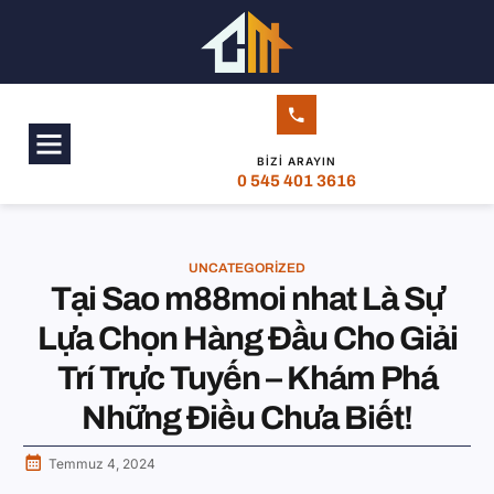
BIZI ARAYIN
0 545 401 3616
UNCATEGORIZED
Tại Sao m88moi nhat Là Sự
Lựa Chọn Hàng Đầu Cho Giải
Trí Trực Tuyến – Khám Phá
Những Điều Chưa Biết!
Temmuz 4, 2024