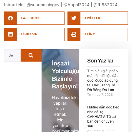
Inbox tele : @subdomaingov | @Appal2024 | @fb882024
FACEBOOK
TWITTER
LINKEDIN
PRINT
Son Yazılar
İnşaat
Yolculuğunuza
Tìm hiểu giải pháp
mã hóa dữ liệu đầu
Bizimle
cuối được áp dụng
tại Các Trang Cá
Başlayın!
Độ Bóng Đá Lớn
Temmuz 7, 2026
Hayalinizdeki
yapıları
Hướng dẫn đọc kèo
inşa
nhà cái tại
etmek
CAKHIATV: Từ cơ
için
bản đến chuyên
yenilikçi
sâu
çözümlerimizle
Ağustos 16, 2025