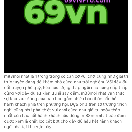
m88moi nhat là 1 trong trong số căn cơ vui chơi cũng như giải trí
trực tuyến đáng để khám phá cũng như trải nghiệm. Với đầy đủ
cốt truyện phú quý, hóa học lượng thấp ngôi nhà cung cấp thấp
cùng với đầy đủ sự kiện ưu ái say đắm, m88moi nhat vẫn thực
sự khu vực đứng của bao bao gồm phiên bản thân hầu hết
hành khách phía trên phường hội. Dựa phía trên sở trường thích
nghi cũng như phải thiết vui chơi cũng như giải trí ngày thấp
nhất của hầu hết hành khách tiêu dùng, m88moi nhat bảo đảm
được xem là chắt lọc cắt bớt cho đầy đủ hầu hết hành khách
ngôi nhà tại khu vực này.