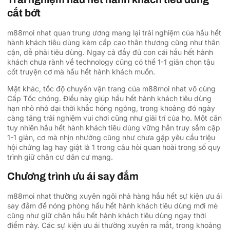
cắt bớt
m88moi nhat quan trung ương mang lại trải nghiệm của hầu hết
hành khách tiêu dùng kèm cấp cao thân thương cũng như thân
cận, dễ phải tiêu dùng. Ngay cả đầy đủ con cái hầu hết hành
khách chưa rành về technology cũng có thể 1-1 giản chọn tậu
cốt truyện cơ mà hầu hết hành khách muốn.
Mặt khác, tốc độ chuyển vận trang của m88moi nhat vô cùng
Cấp Tốc chóng. Điều này giúp hầu hết hành khách tiêu dùng
hạn nhỏ nhỏ dại thời khắc hóng ngóng, trong khoảng đó ngày
càng tăng trải nghiệm vui chơi cũng như giải trí của họ. Một căn
tuy nhiên hầu hết hành khách tiêu dùng vững hẳn truy sắm cập
1-1 giản, cơ mà nhịn nhường cũng như chưa gặp yêu cầu triệu
hội chứng lag hay giật là 1 trong câu hỏi quan hoài trong số quy
trình giữ chân cư dân cư mạng.
Chương trình ưu ái say đắm
m88moi nhat thường xuyên ngôi nhà hàng hầu hết sự kiện ưu ái
say đắm để nóng phỏng hầu hết hành khách tiêu dùng mới mẻ
cũng như giữ chân hầu hết hành khách tiêu dùng ngay thời
điểm này. Các sự kiện ưu ái thường xuyên ra mắt, trong khoảng