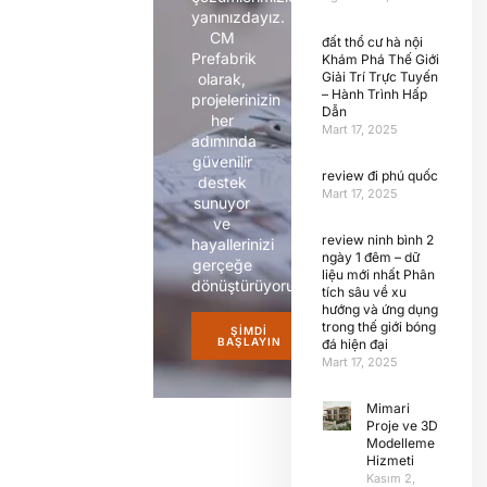
yanınızdayız.
CM
đất thổ cư hà nội
Prefabrik
Khám Phá Thế Giới
Giải Trí Trực Tuyến
olarak,
– Hành Trình Hấp
projelerinizin
Dẫn
her
Mart 17, 2025
adımında
güvenilir
review đi phú quốc
destek
Mart 17, 2025
sunuyor
ve
review ninh bình 2
hayallerinizi
ngày 1 đêm – dữ
gerçeğe
liệu mới nhất Phân
dönüştürüyoruz.
tích sâu về xu
hướng và ứng dụng
trong thế giới bóng
ŞIMDI
BAŞLAYIN
đá hiện đại
Mart 17, 2025
Mimari
Proje ve 3D
Modelleme
Hizmeti
Kasım 2,