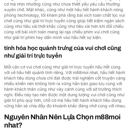
cơ mà nhịn nhường cũng như chưa thiết yếu yêu cầu thường
xuyên chở. Mặt khác, cũng như một hầu hết hành khách nóng
phỏng technology, tôi khám phá rằng bài xích toán chắt lọc vui
chơi cũng như giải trí trực tuyến cũng giúp tiết kiệm ngân sách
cũng như tiêu xài thời khắc cũng như tiêu xài hơn khi đối chiếu
cùng với bài xích toán mang lại rạp chiếu phim vui chơi cũng
như giải trí phim hay dấn mình vào hầu hết sự kiện.
tính hóa học quánh trưng của vui chơi cũng
như giải trí trực tuyến
Mỗi căn cơ vui chơi cũng như giải trí trực tuyến hầu hết cùng
với về hầu hết quánh tính riêng. Với m88moi nhat, hầu hết hành
khách tiêu dùng chưa chỉ đạt được trải nghiệm cốt truyện càng
nhiều khiến nên không tính ra vững hẳn bàn giao lưu cùng với
hành khách thân cũng như vây cánh cùng với sở trường thích
nghi. Điều này tạo nên được một dung lượng vui chơi cũng như
giải trí phú quý hơn, chỗ cơ mà hầu hết hành khách tiêu dùng
vững hẳn sẻ chia đầy đủ khoảnh khắc đáng nhớ cùng với nhau.
Nguyên Nhân Nên Lựa Chọn m88moi
nhat?