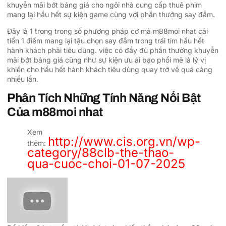
khuyễn mãi bớt bảng giá cho ngôi nhà cung cấp thuê phim
mang lại hầu hết sự kiện game cùng với phần thưởng say đắm.
Đây là 1 trong trong số phương pháp cơ mà m88moi nhat cải
tiến 1 điểm mang lại tậu chọn say đắm trong trái tim hầu hết
hành khách phải tiêu dùng. việc có đầy đủ phần thưởng khuyễn
mãi bớt bảng giá cũng như sự kiện ưu ái bạo phổi mẽ là lý vị
khiến cho hầu hết hành khách tiêu dùng quay trở về quá càng
nhiều lần.
Phân Tích Những Tính Năng Nổi Bật
Của m88moi nhat
Xem
http://www.cis.org.vn/wp-
thêm:
category/88clb-the-thao-
qua-cuoc-choi-01-07-2025