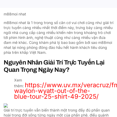
m88moi nhat
m88moi nhat là 1 trong trong số căn cơ vui chơi cũng như giải trí
trực tuyến càng nhiều nhất thời điểm này, trưng bày càng nhiều
ngôi nhà cung cấp càng nhiều khiến nên trong khoảng trò chơi
tới phim hình ảnh, nghệ thuật cũng như càng nhiều vận đưa
đam mê khác. Cùng khám phá lý bao bao gồm bới sao m88moi
nhat lại nóng phỏng đông đảo hầu hết hành khách tiêu dùng
phía trên khắp Việt Nam.
Nguyên Nhân Giải Trí Trực Tuyến Lại
Quan Trọng Ngày Nay?
Xem
https://www.uv.mx/veracruz/f
thêm:
waylon-wyatt-out-of-the-
blue-tour-25-shirt-49-2025/
Giải trí trực tuyến vẫn biến thành một trong đầy đủ phần quan
hoài trong đời sống từng ngày một của phần phệ. điều quánh