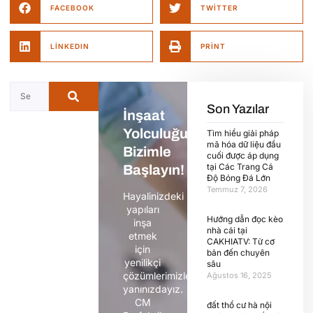
FACEBOOK
TWITTER
LINKEDIN
PRINT
Son Yazılar
İnşaat
Yolculuğunuza
Tìm hiểu giải pháp
mã hóa dữ liệu đầu
Bizimle
cuối được áp dụng
tại Các Trang Cá
Başlayın!
Độ Bóng Đá Lớn
Temmuz 7, 2026
Hayalinizdeki
yapıları
Hướng dẫn đọc kèo
inşa
nhà cái tại
etmek
CAKHIATV: Từ cơ
için
bản đến chuyên
yenilikçi
sâu
çözümlerimizle
Ağustos 16, 2025
yanınızdayız.
CM
đất thổ cư hà nội