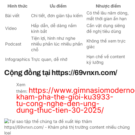
Hình thức
Ưu điểm
Nhược điểm
Có thể lâu năm dòng,
Bài viết
Chi tiết, đơn giản tậu kiếm
mất thời gian ấn hạn
Hấp dẫn, dễ dàng nắm
Cần vật dụng siêng
Video
kỉnh bắt
đề nghị tiêu dùng
Tiện lợi, hình như nghe
Không thể xem trực
Podcast
nhiều phần lúc nhiều phần
giác
chỗ
Hạn chế về content
Infographics
Trực quan, dễ nhớ
kỹ lưỡng
Cộng đồng tại https://69vnxn.com/
Xem
https://www.gimnasiomodernoc
thêm:
kham-pha-the-gioi-ku3933-
tu-cong-nghe-den-ung-
dung-thuc-tien-30-2025/