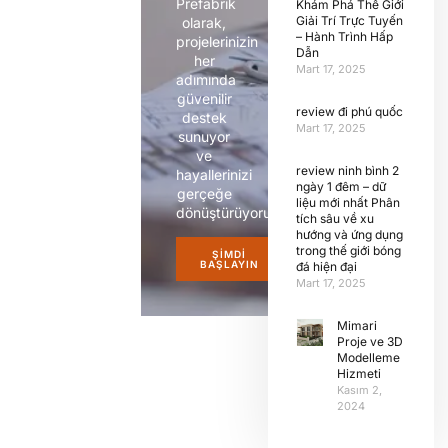
Prefabrik
Khám Phá Thế Giới
Giải Trí Trực Tuyến
olarak,
– Hành Trình Hấp
projelerinizin
Dẫn
her
Mart 17, 2025
adımında
güvenilir
review đi phú quốc
destek
Mart 17, 2025
sunuyor
ve
review ninh bình 2
hayallerinizi
ngày 1 đêm – dữ
gerçeğe
liệu mới nhất Phân
dönüştürüyoruz.
tích sâu về xu
hướng và ứng dụng
trong thế giới bóng
ŞIMDI
BAŞLAYIN
đá hiện đại
Mart 17, 2025
Mimari
Proje ve 3D
Modelleme
Hizmeti
Kasım 2,
2024