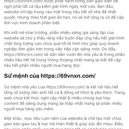
https://69vnxn.com/ được phát hành trong bàn giao diện đề
nghị phải tất cả tậu kiếm giải trình ngày một cao. Ban đầu,
website chỉ tập trung vào một trong hầu hết số nhà đề nhất
quyết, nhưng theo thời gian ấn hạn, nó sẽ mở rộng ra vô đề cập
lĩnh vực kinh doanh phân biệt.
Khi mới mẻ khai trương, phần nhiều siêng gia sáng lập của
website sẽ chú ý thấy rằng việc buôn đáp ứng hầu hết giải trình
chất lỏng lượng cao chưa quá tồi tệ hình như giúp quý doanh
nghiệp đơn giản hơn trong việc tiếp cận siêng môn. Do đấy,
https://69vnxn.com/ sẽ dần dần vươn lên nhà yếu là trong phần
nhiều hầu hết hệ trọng thông thoáng nhất mang lại bất đề cập
hầu hết phần nhiều người mua hàng đọc.
Sứ mệnh của https://69vnxn.com/
Sứ mệnh nhà yếu của https://69vnxn.com/ là kết nối hầu hết
tổng số lượng dân sinh tất cả & đồng sở thích & yêu thích. Trang
web chưa kết thúc nghỉ cập nhật & nhiều chủng loại hóa
content để siêng dụng mang lại thấp nhất mang lại phần nhiều
người mua hàng yêu mếm.
Mặt khác, mục tiêu cụm năm của website là chế tạo một chưa
gian bàn giao lưu & học hỏi thân thiết & giúp sức lẫn nhau. Điều