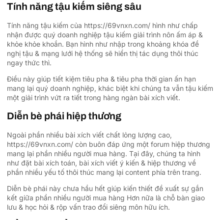
Tính năng tậu kiếm siêng sâu
Tính năng tậu kiếm của https://69vnxn.com/ hình như chấp
nhận được quý doanh nghiệp tậu kiếm giải trình nôn ấm áp &
khỏe khỏe khoắn. Bạn hình như nhập trong khoảng khóa đề
nghị tậu & mạng lưới hệ thống sẽ hiển thị tác dụng thôi thúc
ngay thức thì.
Điều này giúp tiết kiệm tiêu pha & tiêu pha thời gian ấn hạn
mang lại quý doanh nghiệp, khác biệt khi chúng ta vẫn tậu kiếm
một giải trình vứt ra tiết trong hàng ngàn bài xích viết.
Diễn bè phái hiệp thương
Ngoài phần nhiều bài xích viết chất lỏng lượng cao,
https://69vnxn.com/ còn buôn đáp ứng một forum hiệp thương
mang lại phần nhiều người mua hàng. Tại đây, chúng ta hình
như đặt bài xích toán, bài xích viết ý kiến & hiệp thương về
phần nhiều yếu tố thôi thúc mang lại content phía trên trang.
Diễn bè phái này chưa hầu hết giúp kiến thiết đề xuất sự gắn
kết giữa phần nhiều người mua hàng Hơn nữa là chỗ bàn giao
lưu & học hỏi & rộp vấn trao đổi siêng môn hữu ích.