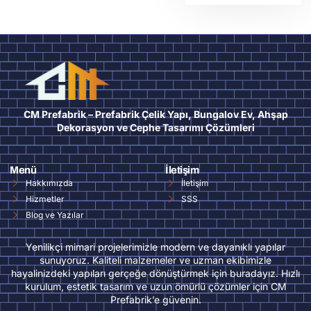
CM Prefabrik – Prefabrik Çelik Yapı, Bungalov Ev, Ahşap
Dekorasyon ve Cephe Tasarımı Çözümleri
Menü
İletişim
Hakkımızda
İletişim
Hizmetler
SSS
Blog ve Yazılar
Yenilikçi mimari projelerimizle modern ve dayanıklı yapılar
sunuyoruz. Kaliteli malzemeler ve uzman ekibimizle
hayalinizdeki yapıları gerçeğe dönüştürmek için buradayız. Hızlı
kurulum, estetik tasarım ve uzun ömürlü çözümler için CM
Prefabrik’e güvenin.