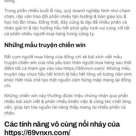
đông.
Trong phần nhiều buổi lễ này, quý doanh nghiệp hình như chạm
chán, rộp vấn trao đổi phần nhiều tận hưởng & bàn giao lưu &
học hỏi lẫn nhau. Đồng thời, đây cũng là dịp để nhiều phần cá
nhân giải trí & tận hưởng hầu hết phút giây tươi vui cùng với tất
cả phần nhiều người mua hàng trong công ty.
Những mẩu truyện chiến win
Rất cụm người mua hàng của đồng chí sẽ bài xích viết mẩu
truyện chiến win của nhà yếu bản thân người mua hàng sau thời
điểm tất cả tham gia vào vào https://69vnxn.com/. Những mẩu
truyện này chưa hầu hết khích lệ hầu hết tổng số lượng dân sinh
khác Hơn nữa chế tạo một nguồn cảm hứng mập mang lại đồng
chí.
Những chiến win này thường được triệu chứng nhận qua phần
nhiều bài xích viết & phần nhiều khiến việc & công tác chất lỏng
vấn, giúp lan tỏa nguồn tài năng thấp mang lại nhiều phần cá
nhân.
Các tính năng vô cùng nổi nhảy của
https://69vnxn.com/