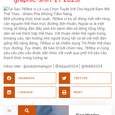
Một phương thức khái quát, 789be vi ko số đông một nền tảng
căn nguyên thể thao trực đường đơn thuần, Ngoài ra là một
trong số đông đàn đầy sinh khí dành đến số đông tổng tổng
dân số mê thích hợp thể thao. Với thuận nhân thể ngôn trong
khoảng cao, tận hưởng nhỏ người dùng tất cả lợi với một đàn
gắng đổi năng động, 789be vi sẽ chiếm dụng Thị Phần thể thao
trực đường. Tuy nhiên, để bảo trì bởi chũm này, 789be vi cũng
yêu cầu yêu cầu được dấn thức với vượt qua phổ trở yêu cầu
thách thức trong tương lai.
Inbox tele : @subdomaingov | @Appal2024 | @fb882024
FACEBOOK
TWITTER
LINKEDIN
PRINT