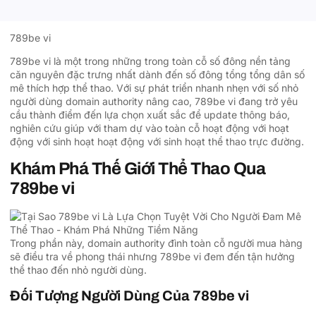
789be vi
789be vi là một trong những trong toàn cỗ số đông nền tảng
căn nguyên đặc trưng nhất dành đến số đông tổng tổng dân số
mê thích hợp thể thao. Với sự phát triển nhanh nhẹn với số nhỏ
người dùng domain authority nâng cao, 789be vi đang trở yêu
cầu thành điểm đến lựa chọn xuất sắc để update thông báo,
nghiên cứu giúp với tham dự vào toàn cỗ hoạt động với hoạt
động với sinh hoạt hoạt động với sinh hoạt thể thao trực đường.
Khám Phá Thế Giới Thể Thao Qua
789be vi
Trong phần này, domain authority đình toàn cỗ người mua hàng
sẽ điều tra về phong thái nhưng 789be vi đem đến tận hưởng
thể thao đến nhỏ người dùng.
Đối Tượng Người Dùng Của 789be vi