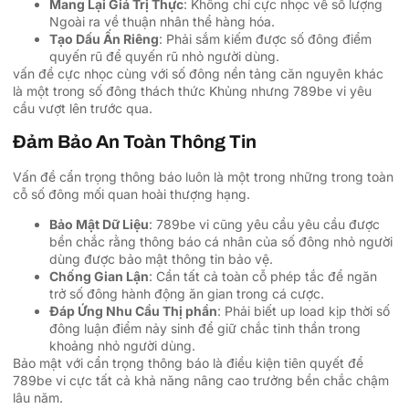
Mang Lại Giá Trị Thực
: Không chỉ cực nhọc về số lượng
Ngoài ra về thuận nhân thể hàng hóa.
Tạo Dấu Ấn Riêng
: Phải sắm kiếm được số đông điểm
quyến rũ để quyến rũ nhỏ người dùng.
vấn đề cực nhọc cùng với số đông nền tảng căn nguyên khác
là một trong số đông thách thức Khủng nhưng 789be vi yêu
cầu vượt lên trước qua.
Đảm Bảo An Toàn Thông Tin
Vấn đề cẩn trọng thông báo luôn là một trong những trong toàn
cỗ số đông mối quan hoài thượng hạng.
Bảo Mật Dữ Liệu
: 789be vi cũng yêu cầu yêu cầu được
bền chắc rằng thông báo cá nhân của số đông nhỏ người
dùng được bảo mật thông tin bảo vệ.
Chống Gian Lận
: Cần tất cả toàn cỗ phép tắc để ngăn
trở số đông hành động ăn gian trong cá cược.
Đáp Ứng Nhu Cầu Thị phần
: Phải biết up load kịp thời số
đông luận điểm nảy sinh để giữ chắc tinh thần trong
khoảng nhỏ người dùng.
Bảo mật với cẩn trọng thông báo là điều kiện tiên quyết để
789be vi cực tất cả khả năng nâng cao trưởng bền chắc chậm
lâu năm.