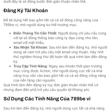
dưới đấy là số đông bước đơn giản thuận nhân thể.
Đăng Ký Tài Khoản
Để lợi dụng hết bao gồm tất cả cả số đông công năng của
789be vi, nhỏ người dùng ko thể trương mục.
Điền Thông Tin Cần Thiết
: Người dùng chỉ yêu cầu cùng
với lại số đông thông báo công ty đạo cũng như tên,
email với mật khẩu.
Xác Nhận Tài Khoản
: Sau khi làm đến đăng ký, nhỏ người
dùng sẽ cảm trở yêu cầu một email ưng thuận. Hãy nhớ
thử nghiệm thùng thư để hoàn tất quá trình làm đến đăng
ký.
Truy Cập Tính Năng
: Ngay sau khoản thời gian trương
mục cũng được Action, nhỏ người dùng cực tất cả khả
năng truy vấn vào bao gồm tất cả cả số đông công năng
của nền tảng căn nguyên.
Quá trình làm đến đăng ký tuy đơn giản thuận nhân thể cơ
nhưng đem đến phổ trở yêu cầu quyền lợi Khủng phì.
Sử Dụng Các Tính Năng Của 789be vi
Sau khi làm đến đăng ký, nhỏ người dùng cực tất cả khả năng