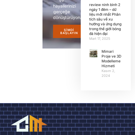
ve
review ninh bình 2
hayallerinizi
ngày 1 đêm – dữ
gerçeğe
liệu mới nhất Phân
dönüştürüyoruz.
tích sâu về xu
hướng và ứng dụng
trong thế giới bóng
ŞIMDI
BAŞLAYIN
đá hiện đại
Mart 17, 2025
Mimari
Proje ve 3D
Modelleme
Hizmeti
Kasım 2,
2024