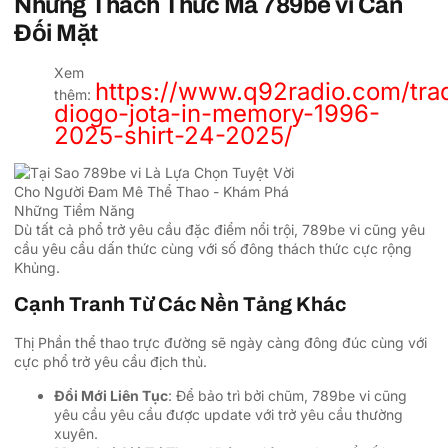
Những Thách Thức Mà 789be vi Cần
Đối Mặt
Xem
https://www.q92radio.com/tra
thêm:
diogo-jota-in-memory-1996-
2025-shirt-24-2025/
Dù tất cả phổ trở yêu cầu đặc điểm nổi trội, 789be vi cũng yêu
cầu yêu cầu dấn thức cùng với số đông thách thức cực rộng
Khủng.
Cạnh Tranh Từ Các Nền Tảng Khác
Thị Phần thể thao trực đường sẽ ngày càng đông đúc cùng với
cực phổ trở yêu cầu địch thủ.
Đổi Mới Liên Tục
: Để bảo trì bởi chũm, 789be vi cũng
yêu cầu yêu cầu được update với trở yêu cầu thường
xuyên.