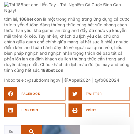
tóm lại,
188bet con
là một trong những trong ứng dụng cá cược
trực tuyến đường đáng thưởng thức cùng hết sức phong cách
thức thân yêu, kho game lan rộng and đầy đủ chức vụ khuyễn
mãi thêm lôi kéo. Tuy nhiên, khách du lịch yêu cầu chú chổ
chính giữa quan chổ chính giữa mang lại hết sức ít nhiều nhược
điểm kém and tuân hành đầy đủ vẻ ngoài cai quản vốn, hiểu
biện pháp nghịch and nghịch nhấn trọng trách để bao tất cả
phần lớn làn da đình khách du lịch thưởng thức cẩn trọng and
duyên dáng nhất. Chúc khách du lịch màu đỏ lộc may and công
trình cùng hết sức
188bet con
!
Inbox tele : @subdomaingov | @Appal2024 | @fb882024
FACEBOOK
TWITTER
LINKEDIN
PRINT