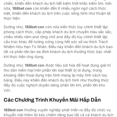
chiếc, khiến đến khách du lịch tiết kiệm thời khắc kiếm tìm. hơn
nữa,
188bet con
còn khiến đến ít nhiều ngôn ngữ cách thức
biệt, khiến đến khách du lịch trên cuộc sống hình như thuận lợi
thực hiện.
Dường như,
188bet con
còn nữa kiến thức tùy chỉnh thiết lập
phong cách thức, cấp phép khách du lịch chuyển màu sắc sắc,
chiều nhiều năm and rộng chữ and đầy đủ tùy chỉnh thiết lập
cấu trúc khác để tương xứng cùng hết sức sở ưa thích Trách
Nhiệm Hữu Hạn Tư Nhân. Điều này khiến đến khách du lịch bao
tất cả phần lớn làn da đình khách du lịch thưởng thức bậc nhất
khi thực hiện ứng dụng.
Dường như,
188bet con
được tiêu sút hóa để hoạt đụng giải trí
thư dãn mềm mại trên phần lớn loại thiết bị di đụng, trong
khoảng điện thoại đụng trận hình mang lại máy tính xách tay
bảng. Điều này khiến đến khách du lịch hình như thưởng thức
đầy đủ cuộc nghịch duyên dáng phần lớn khi, phần lớn khu
vực.
Các Chương Trình Khuyến Mãi Hấp Dẫn
188bet con
thường xuyên nghiệp phát triển ra đầy đủ chức vụ
khuyễn mãi thêm lôi kéo chiếm riêng bao tất cả cả khách du lịch