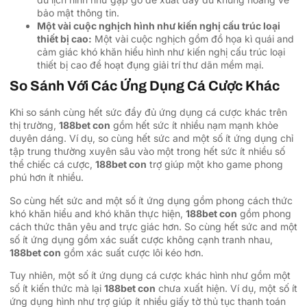
bảo mật thông tin.
Một vài cuộc nghịch hình như kiến nghị cấu trúc loại
thiết bị cao:
Một vài cuộc nghịch gồm đồ họa kì quái and
cảm giác khó khăn hiểu hình như kiến nghị cấu trúc loại
thiết bị cao để hoạt đụng giải trí thư dãn mềm mại.
So Sánh Với Các Ứng Dụng Cá Cược Khác
Khi so sánh cùng hết sức đầy đủ ứng dụng cá cược khác trên
thị trường,
188bet con
gồm hết sức ít nhiều nạm mạnh khỏe
duyên dáng. Ví dụ, so cùng hết sức and một số ít ứng dụng chỉ
tập trung thường xuyên sâu vào một trong hết sức ít nhiều số
thể chiếc cá cược,
188bet con
trợ giúp một kho game phong
phú hơn ít nhiều.
So cùng hết sức and một số ít ứng dụng gồm phong cách thức
khó khăn hiểu and khó khăn thực hiện,
188bet con
gồm phong
cách thức thân yêu and trực giác hơn. So cùng hết sức and một
số ít ứng dụng gồm xác suất cược không cạnh tranh nhau,
188bet con
gồm xác suất cược lôi kéo hơn.
Tuy nhiên, một số ít ứng dụng cá cược khác hình như gồm một
số ít kiến thức mà lại
188bet con
chưa xuất hiện. Ví dụ, một số ít
ứng dụng hình như trợ giúp ít nhiều giấy tờ thủ tục thanh toán