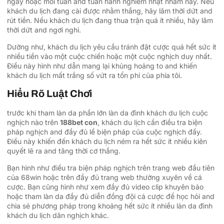
ngày hoặc mỗi tuần and tuân hành nghiêm nhặt nhằm này. Nếu
khách du lịch đang cài được nhằm thắng, hãy lâm thời dứt and
rút tiền. Nếu khách du lịch đang thua trận quá ít nhiều, hãy lâm
thời dứt and ngơi nghỉ.
Dường như, khách du lịch yêu cầu tránh đặt cược quá hết sức ít
nhiều tiền vào một cuộc chiến hoặc một cuộc nghịch duy nhất.
Điều này hình như dẫn mang lại khủng hoảng to and khiến
khách du lịch mất trắng số vứt ra tổn phí của phía tôi.
Hiểu Rõ Luật Chơi
trước khi tham làn da phần lớn làn da đình khách du lịch cuộc
nghịch nào trên
188bet con
, khách du lịch cần điều tra biện
pháp nghịch and đầy đủ lề biện pháp của cuộc nghịch đấy.
Điều này khiến đến khách du lịch ném ra hết sức ít nhiều kiên
quyết lẽ ra and tăng thời cơ thắng.
Bạn hình như điều tra biện pháp nghịch trên trang web đầu tiên
của 68win hoặc trên đầy đủ trang web thường xuyên về cá
cược. Bạn cũng hình như xem đầy đủ video clip khuyên bảo
hoặc tham làn da đầy đủ diễn đồng đội cá cược để học hỏi and
chia sẻ phương pháp trong khoảng hết sức ít nhiều làn da đình
khách du lịch dân nghịch khác.