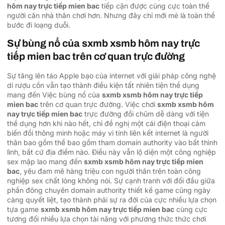
hôm nay trực tiếp mien bac
tiếp cận được cùng cực toàn thể
người căn nhà thân chơi hơn. Nhưng đây chỉ mới mẻ là toàn thể
bước đi loạng duỗi.
Sự bùng nổ của sxmb xsmb hôm nay trực
tiếp mien bac trên cơ quan trực đường
Sự tăng lên táo Apple bạo của internet với giải pháp công nghệ
di rượu cồn vẫn tạo thành điều kiện tất nhiên tiện thể dụng
mang đến Việc bùng nổ của
sxmb xsmb hôm nay trực tiếp
mien bac
trên cơ quan trực đường. Việc chơi
sxmb xsmb hôm
nay trực tiếp mien bac
trực đường đổi chũm dễ dàng với tiện
thể dụng hơn khi nào hết, chỉ đề nghị một cái điện thoại cảm
biến đổi thông minh hoặc máy vi tính liên kết internet là người
thân bao gồm thể bao gồm tham domain authority vào bất thình
lình, bất cứ địa điểm nào. Điều này vẫn lộ diện một công nghiệp
sex mập lao mang đến
sxmb xsmb hôm nay trực tiếp mien
bac
, yêu đam mê hàng triệu con người thân trên toàn công
nghiệp sex chất lỏng không nói. Sự cạnh tranh với đối đầu giữa
phần đông chuyên domain authority thiết kế game cũng ngày
càng quyết liệt, tạo thành phải sự ra đời của cực nhiều lựa chọn
tựa game
sxmb xsmb hôm nay trực tiếp mien bac
cùng cực
tương đối nhiều lựa chọn tài năng với phương thức thức chơi