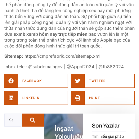
thể phần đông công ty đề đúng đắn an toàn với quản lý với vận
hành là thiết tha để tăng lên công nghiệp sex này một phương
thức bền vững với đúng đắn an toàn. Sự phối hợp giữa sự tiến
lên giải pháp công nghệ, quản lý với vận hành nghiêm ngặt với
thừa nhận thức đúng đắn của người thân sẽ góp sức thêm phần
đưa
sxmb xsmb hôm nay trực tiếp mien bac
vươn lên là một
trong trong toàn thể phần tích cực với lành táo Apple bạo của
cuộc đời phần đông hình thức giải trí toàn quốc.
Sitemap:
https://cmprefabrik.com/sitemap.xml
Inbox tele : @subdomaingov | @Appal2024 | @fb882024
FACEBOOK
TWITTER
LINKEDIN
PRINT
Son Yazılar
İnşaat
Yolculuğunuza
Tìm hiểu giải pháp