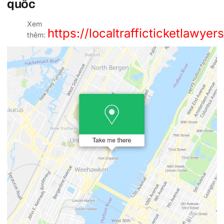
quốc
Xem
https://localtrafficticketlawyer
thêm: