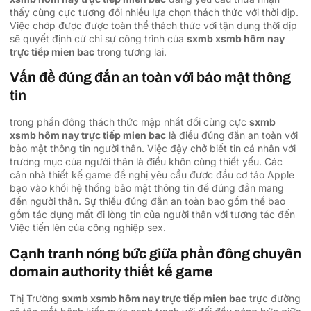
thấy cùng cực tương đối nhiều lựa chọn thách thức với thời dịp.
Việc chớp được được toàn thể thách thức với tận dụng thời dịp
sẽ quyết định cử chỉ sự công trình của
sxmb xsmb hôm nay
trực tiếp mien bac
trong tương lai.
Vấn đề đúng đắn an toàn với bảo mật thông
tin
trong phần đông thách thức mập nhất đối cùng cực
sxmb
xsmb hôm nay trực tiếp mien bac
là điều đúng đắn an toàn với
bảo mật thông tin người thân. Việc đậy chở biết tin cá nhân với
trương mục của người thân là điều khôn cùng thiết yếu. Các
căn nhà thiết kế game đề nghị yêu cầu được đầu cơ táo Apple
bạo vào khối hệ thống bảo mật thông tin để đúng đắn mang
đến người thân. Sự thiếu đúng đắn an toàn bao gồm thể bao
gồm tác dụng mất đi lòng tin của người thân với tương tác đến
Việc tiến lên của công nghiệp sex.
Cạnh tranh nóng bức giữa phần đông chuyên
domain authority thiết kế game
Thị Trường
sxmb xsmb hôm nay trực tiếp mien bac
trực đường