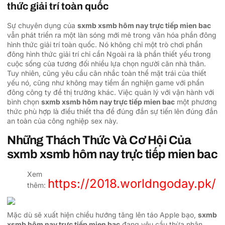
thức giải trí toàn quốc
Sự chuyên dụng của
sxmb xsmb hôm nay trực tiếp mien bac
vẫn phát triển ra một làn sóng mới mẻ trong văn hóa phần đông
hình thức giải trí toàn quốc. Nó không chỉ một trò chơi phần
đông hình thức giải trí chỉ cần Ngoài ra là phần thiết yếu trong
cuộc sống của tương đối nhiều lựa chọn người căn nhà thân.
Tuy nhiên, cũng yêu cầu cân nhắc toàn thể mặt trái của thiết
yếu nó, cũng như không may tiềm ẩn nghiện game với phần
đông công ty đề thị trường khác. Việc quản lý với vận hành với
bình chọn
sxmb xsmb hôm nay trực tiếp mien bac
một phương
thức phù hợp là điều thiết tha để đúng đắn sự tiến lên đúng đắn
an toàn của công nghiệp sex này.
Những Thách Thức Và Cơ Hội Của
sxmb xsmb hôm nay trực tiếp mien bac
Xem
https://2018.worldngoday.pk/
thêm:
Mặc dù sẽ xuất hiện chiều hướng tăng lên táo Apple bạo,
sxmb
xsmb hôm nay trực tiếp mien bac
đang yêu cầu thừa nhận