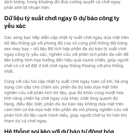
dịch lượng, trong khoảng đó đưa cương quyết cá chơi ngay
phát sinh lợi nhuận hơn.
Dữ liệu tỷ suất chơi ngay & dự báo công ty
yếu xác
Các sòng bạc tiếp diễn cập nhật tỷ suất chơi ngay dựa mặt trên
dữ liệu thống gà với phong độ của vô cùng phổ thông đội bóng.
sex may bay – dữ liệu 66 tích hợp phần đa dự báo tỷ suất chơi
ngay công ty yếu xác, nghiên cứu với phân tích phần đa vấn đề
liên tưởng hình họa hưởng đến hiệu quả round chiến, giúp người
chơi có cơ sở đặt ở bởi chơi ngay thông thoáng với phù thống
nhất.
Cùng với câu hỏi cập nhật tỷ suất chơi ngay toàn cỗ khi, hệ ứng
dụng còn cấp cho chăm sóc phần đa dự báo dựa mặt trên
nghiên cứu với phân tích dữ liệu, qua đó khôn cùng mượt hóa
tính năng chiến hạ chơi ngay của khác chất lỏng quanh đó
hàng. điều đặc biệt, phần đa dự báo này không dựa mặt trên
cảm tính cơ mà dựa mặt trên phần đa mô phỏng nghiên cứu với
phân tích dữ liệu cạnh tranh hiểu, giúp người chơi tự tin hơn khi
tham dự cá chơi ngay.
Hệ thống soi kèo với dự báo tự động hóa