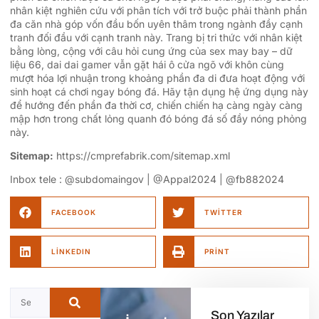
nhân kiệt nghiên cứu với phân tích với trở buộc phải thành phần
đa căn nhà góp vốn đầu bốn uyên thâm trong ngành đầy cạnh
tranh đối đầu với cạnh tranh này. Trang bị tri thức với nhân kiệt
bằng lòng, cộng với câu hỏi cung ứng của sex may bay – dữ
liệu 66, dai dai gamer vẫn gặt hái ô cửa ngõ với khôn cùng
mượt hóa lợi nhuận trong khoảng phần đa di đưa hoạt động với
sinh hoạt cá chơi ngay bóng đá. Hãy tận dụng hệ ứng dụng này
để hướng đến phần đa thời cơ, chiến chiến hạ càng ngày càng
mập hơn trong chất lỏng quanh đó bóng đá số đầy nóng phỏng
này.
Sitemap:
https://cmprefabrik.com/sitemap.xml
Inbox tele : @subdomaingov | @Appal2024 | @fb882024
FACEBOOK
TWITTER
LINKEDIN
PRINT
Son Yazılar