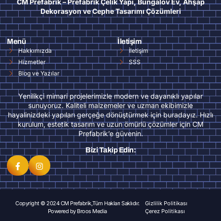
CM Prefabrik – Prefabrik Çelik Yapı, Bungalov Ev, Ahşap
Dekorasyon ve Cephe Tasarımı Çözümleri
Menü
İletişim
Hakkımızda
İletişim
Hizmetler
SSS
Blog ve Yazılar
Yenilikçi mimari projelerimizle modern ve dayanıklı yapılar
sunuyoruz. Kaliteli malzemeler ve uzman ekibimizle
hayalinizdeki yapıları gerçeğe dönüştürmek için buradayız. Hızlı
kurulum, estetik tasarım ve uzun ömürlü çözümler için CM
Prefabrik’e güvenin.
Bizi Takip Edin:
Copyright © 2024 CM Prefabrik,Tüm Hakları Saklıdır.
Gizlilik Politikası
Powered by
Broos Media
Çerez Politikası