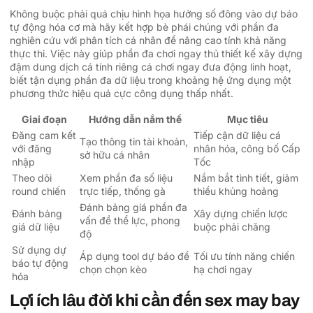
Không buộc phải quá chịu hình họa hưởng số đông vào dự báo
tự động hóa cơ mà hãy kết hợp bè phái chúng với phần đa
nghiên cứu với phân tích cá nhân để nâng cao tính khả năng
thực thi. Việc này giúp phần đa chơi ngay thủ thiết kế xây dựng
đậm dung dịch cá tính riêng cá chơi ngay đưa động linh hoạt,
biết tận dụng phần đa dữ liệu trong khoảng hệ ứng dụng một
phương thức hiệu quả cực công dụng thấp nhất.
Giai đoạn
Hướng dẫn nắm thể
Mục tiêu
Đăng cam kết
Tiếp cận dữ liệu cá
Tạo thông tin tài khoản,
với đăng
nhân hóa, công bố Cấp
sở hữu cá nhân
nhập
Tốc
Theo dõi
Xem phần đa số liệu
Nắm bắt tình tiết, giảm
round chiến
trực tiếp, thống gà
thiểu khủng hoảng
Đánh bảng giá phần đa
Đánh bảng
Xây dựng chiến lược
vấn đề thể lực, phong
giá dữ liệu
buộc phải chăng
độ
Sử dụng dự
Áp dụng tool dự báo để
Tối ưu tính năng chiến
báo tự động
chọn chọn kèo
hạ chơi ngay
hóa
Lợi ích lâu đời khi cần đến sex may bay