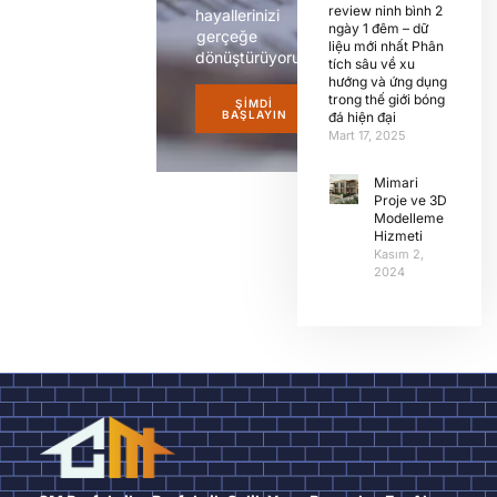
review ninh bình 2
hayallerinizi
ngày 1 đêm – dữ
gerçeğe
liệu mới nhất Phân
dönüştürüyoruz.
tích sâu về xu
hướng và ứng dụng
trong thế giới bóng
ŞIMDI
BAŞLAYIN
đá hiện đại
Mart 17, 2025
Mimari
Proje ve 3D
Modelleme
Hizmeti
Kasım 2,
2024