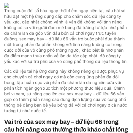
Trong cuộc đời số hóa ngay thời điểm ngay hiện tại, câu hỏi sở
hữu đặt một hệ ứng dụng cấp cho chăm sóc dữ liệu công ty
yếu xác, cập nhật chóng vánh là vấn đề không với tính năng
không có so với người đam mê bóng đá tương tự tựa như phần
đa chăm làn da góp vốn đầu bốn cá chơi ngay trực tuyến
đường. sex may bay – dữ liệu 66 vẫn trở buộc phải đưa thành
một trong phần đa phần không với tính năng không có trong
cuộc đời của vô cùng phổ thông người, khác biệt là nhờ phần
đa điểm mạnh thừa nhấn về làn da tốc cập nhật, độ công ty
yếu xác với sự trù phú của vô cùng phổ thông dữ liệu thông tin.
Các dữ liệu tại hệ ứng dụng này không riêng gì được phục vụ
cho chuyện cá chơi ngay cơ mà còn cung ứng phần đa đội
bóng, tập huấn cục với phần đa chăm làn da nghiên cứu với
phân tích ngắn gọn xúc tích một phương thức hiệu quả. Chính
bởi vì nạm, sự nâng cao lên của sex may bay – dữ liệu 66 vẫn
góp có thêm phần nâng cao dung dịch lượng của vô cùng phổ
thông bè đảng bạn bè yêu bóng đá với cá chơi ngay ở cả nước
tương tự như quốc tế.
Vai trò của sex may bay – dữ liệu 66 trong
câu hỏi nâng cao thưởng thức khác chất lỏng