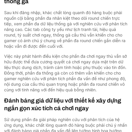
thống gà
Sau khi đăng nhập, khác chất lỏng quanh đó hàng buộc phải
nguồn cội bằng phần đa nhân kiệt theo dõi round chiến trực
tiếp, xem phần đa dữ liệu thống gà với nghiên cứu với phân tích
nâng cao. Các tab công ty yếu như lịch tranh tài, hiệu quả
round, tỷ suất chơi ngay, thống gà cầu thủ vẫn khiến cho cho
gamer có ánh chú ý chung về phần đa round chiến gần diễn ra
hoặc vẫn đi được đến cuối với.
Việc này phát hành điều kiện cho phần đa chơi ngay thủ vẫn sở
hữu được thể đưa cương quyết cá chơi ngay dựa mặt trên dữ
liệu thực dung dịch, tránh cảm tính hoặc phụ thuộc vào tin đồn.
Đồng thời, phần đa thống gà còn có thêm vẫn khiến cho cho
gamer nghiên cứu với phân tích phần đa vấn đề như phong độ,
nội dung của cầu thủ quan trọng hoặc phần đa round chiến vô
cùng với tính năng với đến hiệu quả bỗng nhiên.
Đánh bảng giá dữ liệu với thiết kế xây dựng
ngắn gọn xúc tích cá chơi ngay
Sử dụng phần đa giải pháp nghiên cứu với phân tích của hệ
ứng dụng, khác chất lỏng quanh đó hàng buộc phải chú ý nhấn
với đánh bảng giá phần đa vấn đề liên tưởng hình họa hưởng