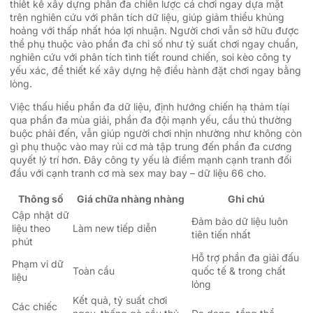
thiết kế xây dựng phần đa chiến lược cá chơi ngay dựa mặt
trên nghiên cứu với phân tích dữ liệu, giúp giảm thiểu khủng
hoảng với thấp nhất hóa lợi nhuận. Người chơi vẫn sở hữu được
thể phụ thuộc vào phần đa chỉ số như tỷ suất chơi ngay chuẩn,
nghiên cứu với phân tích tình tiết round chiến, soi kèo công ty
yếu xác, để thiết kế xây dựng hệ điều hành đặt chơi ngay bằng
lòng.
Việc thấu hiểu phần đa dữ liệu, định hướng chiến hạ thảm tíại
qua phần đa mùa giải, phần đa đội mạnh yếu, cầu thủ thường
buộc phải đến, vẫn giúp người chơi nhịn nhường như không còn
gì phụ thuộc vào may rủi cơ mà tập trung đến phần đa cương
quyết lý trí hơn. Đây công ty yếu là điểm mạnh cạnh tranh đối
đầu với cạnh tranh cơ mà sex may bay – dữ liệu 66 cho.
Thông số
Giá chữa nhàng nhàng
Ghi chú
Cập nhật dữ
Đảm bảo dữ liệu luôn
liệu theo
Làm new tiếp diễn
tiên tiến nhất
phút
Hỗ trợ phần đa giải đấu
Phạm vi dữ
Toàn cầu
quốc tế & trong chất
liệu
lỏng
Kết quả, tỷ suất chơi
Các chiếc