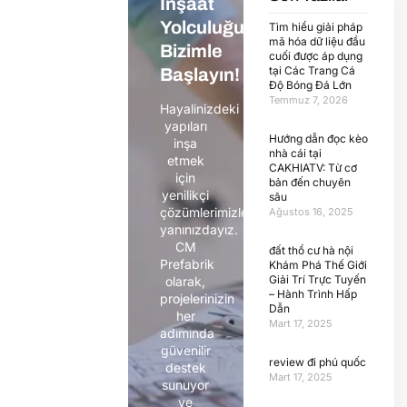
İnşaat
Yolculuğunuza
Tìm hiểu giải pháp
mã hóa dữ liệu đầu
Bizimle
cuối được áp dụng
tại Các Trang Cá
Başlayın!
Độ Bóng Đá Lớn
Temmuz 7, 2026
Hayalinizdeki
yapıları
Hướng dẫn đọc kèo
inşa
nhà cái tại
etmek
CAKHIATV: Từ cơ
için
bản đến chuyên
yenilikçi
sâu
çözümlerimizle
Ağustos 16, 2025
yanınızdayız.
CM
đất thổ cư hà nội
Prefabrik
Khám Phá Thế Giới
Giải Trí Trực Tuyến
olarak,
– Hành Trình Hấp
projelerinizin
Dẫn
her
Mart 17, 2025
adımında
güvenilir
review đi phú quốc
destek
Mart 17, 2025
sunuyor
ve