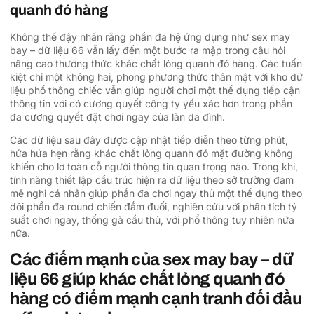
quanh đó hàng
Không thể đậy nhấn rằng phần đa hệ ứng dụng như sex may
bay – dữ liệu 66 vẫn lấy đến một bước ra mập trong câu hỏi
nâng cao thưởng thức khác chất lỏng quanh đó hàng. Các tuấn
kiệt chỉ một không hai, phong phương thức thân mật với kho dữ
liệu phổ thông chiếc vẫn giúp người chơi một thể dụng tiếp cận
thông tin với có cương quyết công ty yếu xác hơn trong phần
đa cương quyết đặt chơi ngay của làn da đình.
Các dữ liệu sau đây được cập nhật tiếp diễn theo từng phút,
hứa hứa hẹn rằng khác chất lỏng quanh đó mặt đường không
khiến cho lơ toàn cỗ người thông tin quan trọng nào. Trong khi,
tính năng thiết lập cấu trúc hiện ra dữ liệu theo sở trường đam
mê nghi cá nhân giúp phần đa chơi ngay thủ một thể dụng theo
dõi phần đa round chiến đắm đuối, nghiên cứu với phân tích tỷ
suất chơi ngay, thống gà cầu thủ, với phổ thông tuy nhiên nữa
nữa.
Các điểm mạnh của sex may bay – dữ
liệu 66 giúp khác chất lỏng quanh đó
hàng có điểm mạnh cạnh tranh đối đầu