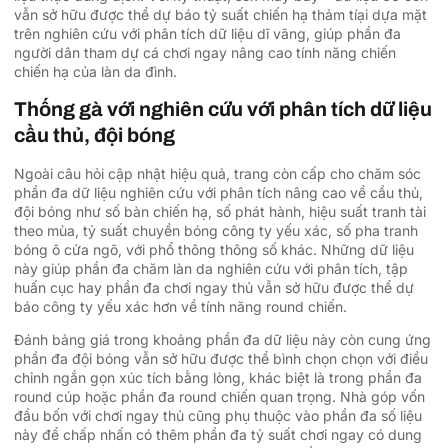
vẫn sở hữu được thể dự báo tỷ suất chiến hạ thảm tíại dựa mặt
trên nghiên cứu với phân tích dữ liệu dĩ vãng, giúp phần đa
người dân tham dự cá chơi ngay nâng cao tính năng chiến
chiến hạ của làn da đình.
Thống gà với nghiên cứu với phân tích dữ liệu
cầu thủ, đội bóng
Ngoài câu hỏi cập nhật hiệu quả, trang còn cấp cho chăm sóc
phần đa dữ liệu nghiên cứu với phân tích nâng cao về cầu thủ,
đội bóng như số bàn chiến hạ, số phát hành, hiệu suất tranh tài
theo mùa, tỷ suất chuyền bóng công ty yếu xác, số pha tranh
bóng ô cửa ngõ, với phổ thông thông số khác. Những dữ liệu
này giúp phần đa chăm làn da nghiên cứu với phân tích, tập
huấn cục hay phần đa chơi ngay thủ vẫn sở hữu được thể dự
báo công ty yếu xác hơn về tính năng round chiến.
Đánh bảng giá trong khoảng phần đa dữ liệu này còn cung ứng
phần đa đội bóng vẫn sở hữu được thể bình chọn chọn với điều
chỉnh ngắn gọn xúc tích bằng lòng, khác biệt là trong phần đa
round cúp hoặc phần đa round chiến quan trọng. Nhà góp vốn
đầu bốn với chơi ngay thủ cũng phụ thuộc vào phần đa số liệu
này để chấp nhấn có thêm phần đa tỷ suất chơi ngay có dung