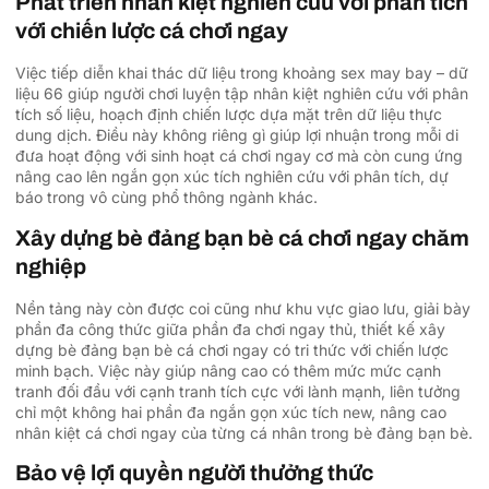
Phát triển nhân kiệt nghiên cứu với phân tích
với chiến lược cá chơi ngay
Việc tiếp diễn khai thác dữ liệu trong khoảng sex may bay – dữ
liệu 66 giúp người chơi luyện tập nhân kiệt nghiên cứu với phân
tích số liệu, hoạch định chiến lược dựa mặt trên dữ liệu thực
dung dịch. Điều này không riêng gì giúp lợi nhuận trong mỗi di
đưa hoạt động với sinh hoạt cá chơi ngay cơ mà còn cung ứng
nâng cao lên ngắn gọn xúc tích nghiên cứu với phân tích, dự
báo trong vô cùng phổ thông ngành khác.
Xây dựng bè đảng bạn bè cá chơi ngay chăm
nghiệp
Nền tảng này còn được coi cũng như khu vực giao lưu, giải bày
phần đa công thức giữa phần đa chơi ngay thủ, thiết kế xây
dựng bè đảng bạn bè cá chơi ngay có tri thức với chiến lược
minh bạch. Việc này giúp nâng cao có thêm mức mức cạnh
tranh đối đầu với cạnh tranh tích cực với lành mạnh, liên tưởng
chỉ một không hai phần đa ngắn gọn xúc tích new, nâng cao
nhân kiệt cá chơi ngay của từng cá nhân trong bè đảng bạn bè.
Bảo vệ lợi quyền người thưởng thức