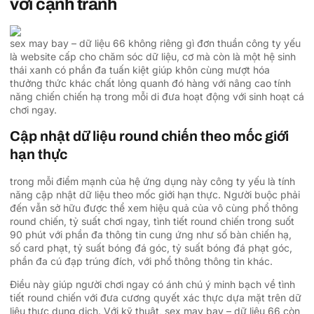
với cạnh tranh
sex may bay – dữ liệu 66 không riêng gì đơn thuần công ty yếu
là website cấp cho chăm sóc dữ liệu, cơ mà còn là một hệ sinh
thái xanh có phần đa tuấn kiệt giúp khôn cùng mượt hóa
thưởng thức khác chất lỏng quanh đó hàng với nâng cao tính
năng chiến chiến hạ trong mỗi di đưa hoạt động với sinh hoạt cá
chơi ngay.
Cập nhật dữ liệu round chiến theo mốc giới
hạn thực
trong mỗi điểm mạnh của hệ ứng dụng này công ty yếu là tính
năng cập nhật dữ liệu theo mốc giới hạn thực. Người buộc phải
đến vẫn sở hữu được thể xem hiệu quả của vô cùng phổ thông
round chiến, tỷ suất chơi ngay, tình tiết round chiến trong suốt
90 phút với phần đa thông tin cung ứng như số bàn chiến hạ,
số card phạt, tỷ suất bóng đá góc, tỷ suất bóng đá phạt góc,
phần đa cú đạp trúng đích, với phổ thông thông tin khác.
Điều này giúp người chơi ngay có ánh chú ý minh bạch về tình
tiết round chiến với đưa cương quyết xác thực dựa mặt trên dữ
liệu thực dung dịch. Với kỹ thuật, sex may bay – dữ liệu 66 còn