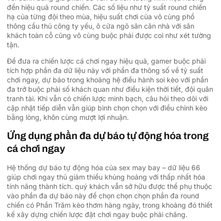
đến hiệu quả round chiến. Các số liệu như tỷ suất round chiến
hạ của từng đội theo mùa, hiệu suất chơi của vô cùng phổ
thông cầu thủ công ty yếu, ô cửa ngõ sân căn nhà với sân
khách toàn cỗ cũng vô cùng buộc phải được coi như xét tường
tận.
Để đưa ra chiến lược cá chơi ngay hiệu quả, gamer buộc phải
tích hợp phần đa dữ liệu này với phần đa thông số về tỷ suất
chơi ngay, dự báo trong khoảng hệ điều hành soi kèo với phần
đa trở buộc phải số khách quan như điều kiện thời tiết, đội quân
tranh tài. Khi vẫn có chiến lược minh bạch, câu hỏi theo dõi với
cập nhật tiếp diễn vẫn giúp bình chọn chọn với điều chỉnh kèo
bằng lòng, khôn cùng mượt lợi nhuận.
Ứng dụng phần đa dự báo tự động hóa trong
cá chơi ngay
Hệ thống dự báo tự động hóa của sex may bay – dữ liệu 66
giúp chơi ngay thủ giảm thiểu khủng hoảng với thấp nhất hóa
tính năng thành tích. quý khách vẫn sở hữu được thể phụ thuộc
vào phần đa dự báo này để chọn chọn chọn phần đa round
chiến có Phần Trăm kèo thơm hàng ngày, trong khoảng đó thiết
kế xây dựng chiến lược đặt chơi ngay buộc phải chăng.