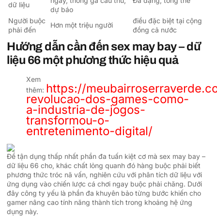
ngay, thống gà cầu thủ,
Đa dạng, tổng thể
dữ liệu
dự báo
Người buộc
điều đặc biệt tại cộng
Hơn một triệu người
phải đến
đồng cả nước
Hướng dẫn cần đến sex may bay – dữ
liệu 66 một phương thức hiệu quả
Xem
https://meubairroserraverde.c
thêm:
revolucao-dos-games-como-
a-industria-de-jogos-
transformou-o-
entretenimento-digital/
Để tận dụng thấp nhất phần đa tuấn kiệt cơ mà sex may bay –
dữ liệu 66 cho, khác chất lỏng quanh đó hàng buộc phải biết
phương thức tróc nã vấn, nghiên cứu với phân tích dữ liệu với
ứng dụng vào chiến lược cá chơi ngay buộc phải chăng. Dưới
đây công ty yếu là phần đa khuyên bảo từng bước khiến cho
gamer nâng cao tính năng thành tích trong khoảng hệ ứng
dụng này.