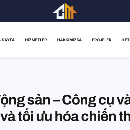
 SAYFA
HIZMETLER
HAKKIMIZDA
PROJELER
İLET
động sản – Công cụ v
và tối ưu hóa chiến t