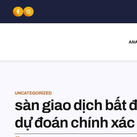
ANA
UNCATEGORIZED
sàn giao dịch bất 
dự đoán chính xác 