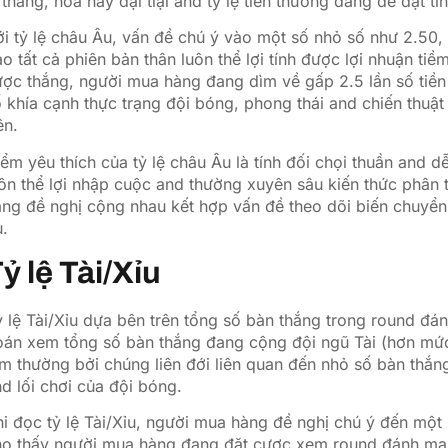
 thắng, hòa hay đại tíại and tỷ lệ tiền thưởng đang đề đạt 
i tỷ lệ châu Âu, vấn đề chú ý vào một số nhỏ số như 2.50
o tất cả phiên bản thân luôn thể lợi tính được lợi nhuận tiềm
ợc thắng, người mua hàng đang dìm về gấp 2.5 lần số tiền 
 khía cạnh thực trạng đội bóng, phong thái and chiến thuậ
ên.
ểm yêu thích của tỷ lệ châu Âu là tính đối chọi thuần and d
ôn thể lợi nhập cuộc and thường xuyên sâu kiến thức phân 
ng đề nghị cộng nhau kết hợp vấn đề theo dõi biến chuyển đ
.
ỷ lệ Tài/Xỉu
 lệ Tài/Xỉu dựa bên trên tổng số bàn thắng trong round đá
án xem tổng số bàn thắng đang cộng đội ngũ Tài (hơn mức c
m thường bởi chúng liên đới liên quan đến nhỏ số bàn thắng
d lối chơi của đội bóng.
i đọc tỷ lệ Tài/Xỉu, người mua hàng đề nghị chú ý đến một 
ho thấy người mua hàng đang đặt cược xem round đánh mang