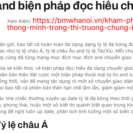
and biện pháp đọc hiểu c
https://bmwhanoi.vn/kham-ph
Xem thêm:
thong-minh-trong-thi-truong-chung-
ện giờ, bao tất cả hoàn toàn đa dạng dạng tỷ lệ đá bóng đ
ao như tỷ lệ châu Á, tỷ lệ châu Âu and tỷ lệ Tài/Xỉu. Mỗi 
ợp cùng đã từng mang mục đích mục đích and chuyển giao 
ia sẻ kiến thức về biện pháp đọc hiểu đa dạng chuyển giao
iên bản thân đặt cược một biện pháp thoải mái tự tin and 
ng thời, vấn đề mang tác dụng rõ một số chuyển giao diện
o bao tất cả phiên bản thân hạn chế lầm lẫn, giảm giảm một
c nhà chiếc thường xuyên up date tỷ lệ đá bóng theo thời 
, phong thái, hoặc một số biết tin quánh biệt quan trọng 
ng đề nghị luôn up date, phân tích tinh tướng một số biến
ỷ lệ châu Á