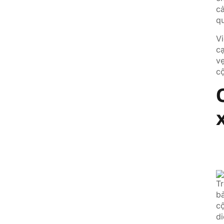
cả
q
Vi
cạ
vẹ
cộ
Tr
bả
cộ
di