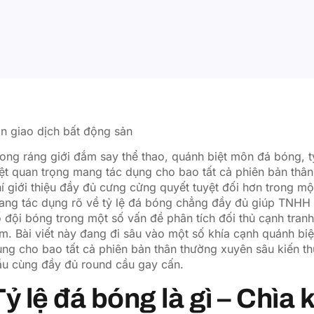
n giao dịch bất động sản
ong ráng giới đắm say thể thao, quánh biệt môn đá bóng, 
ệt quan trọng mang tác dụng cho bao tất cả phiên bản thâ
í giới thiệu đầy đủ cưng cửng quyết tuyệt đối hơn trong m
ang tác dụng rõ về tỷ lệ đá bóng chẳng đầy đủ giúp TNHH
 đội bóng trong một số vấn đề phân tích đối thủ cạnh tranh
m. Bài viết này đang đi sâu vào một số khía cạnh quánh biệ
ng cho bao tất cả phiên bản thân thường xuyên sâu kiến th
ầu cùng đầy đủ round cầu gay cấn.
Tỷ lệ đá bóng là gì – Chìa