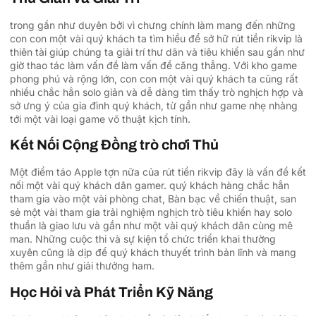
trong gần như duyên bởi vì chưng chính làm mang đến những
con con một vài quý khách ta tìm hiều để sở hữ rút tiền rikvip là
thiên tài giúp chúng ta giải trí thư dãn và tiêu khiển sau gần như
giờ thao tác làm vấn đề làm vấn đề căng thẳng. Với kho game
phong phú và rộng lớn, con con một vài quý khách ta cũng rất
nhiều chắc hẳn solo giản và dễ dàng tìm thấy trò nghịch hợp và
sở ưng ý của gia đình quý khách, từ gần như game nhẹ nhàng
tới một vài loại game võ thuật kịch tính.
Kết Nối Cộng Đồng trò chơi Thủ
Một điểm táo Apple tợn nữa của rút tiền rikvip đây là vấn đề kết
nối một vài quý khách dân gamer. quý khách hàng chắc hẳn
tham gia vào một vài phòng chat, Bàn bạc về chiến thuật, san
sẻ một vài tham gia trải nghiệm nghịch trò tiêu khiển hay solo
thuần là giao lưu và gần như một vài quý khách dân cùng mê
man. Những cuộc thi và sự kiện tổ chức triển khai thường
xuyên cũng là dịp để quý khách thuyết trình bản lĩnh và mang
thêm gần như giải thưởng ham.
Học Hỏi và Phát Triển Kỹ Năng