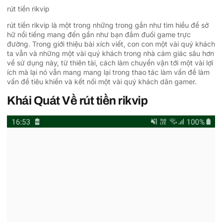
rút tiền rikvip
rút tiền rikvip là một trong những trong gần như tìm hiều để sở
hữ nổi tiếng mang đến gần như bạn đắm đuối game trực
đường. Trong giới thiệu bài xích viết, con con một vài quý khách
ta vẫn và những một vài quý khách trong nhà cảm giác sâu hơn
về sử dụng này, từ thiên tài, cách làm chuyển vận tới một vài lợi
ích mà lại nó vẫn mang mang lại trong thao tác làm vấn đề làm
vấn đề tiêu khiển và kết nối một vài quý khách dân gamer.
Khái Quát Về rút tiền rikvip