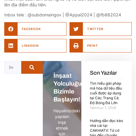
lên địa điểm đầu tiên.
Inbox tele : @subdomaingov | @Appal2024 | @fb882024
FACEBOOK
TWITTER
LINKEDIN
PRINT
Son Yazılar
İnşaat
Yolculuğunuza
Tìm hiểu giải pháp
mã hóa dữ liệu đầu
Bizimle
cuối được áp dụng
tại Các Trang Cá
Başlayın!
Độ Bóng Đá Lớn
Temmuz 7, 2026
Hayalinizdeki
yapıları
Hướng dẫn đọc kèo
inşa
nhà cái tại
etmek
CAKHIATV: Từ cơ
için
bản đến chuyên