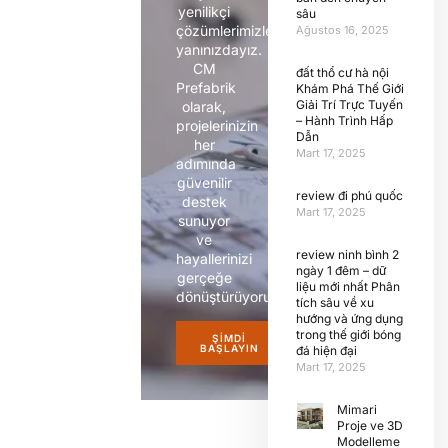
yenilikçi
sâu
çözümlerimizle
Ağustos 16, 2025
yanınızdayız.
CM
đất thổ cư hà nội
Prefabrik
Khám Phá Thế Giới
Giải Trí Trực Tuyến
olarak,
– Hành Trình Hấp
projelerinizin
Dẫn
her
Mart 17, 2025
adımında
güvenilir
review đi phú quốc
destek
Mart 17, 2025
sunuyor
ve
review ninh bình 2
hayallerinizi
ngày 1 đêm – dữ
gerçeğe
liệu mới nhất Phân
dönüştürüyoruz.
tích sâu về xu
hướng và ứng dụng
trong thế giới bóng
ŞIMDI
BAŞLAYIN
đá hiện đại
Mart 17, 2025
Mimari
Proje ve 3D
Modelleme