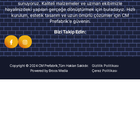
sunuyoruz. Kaliteli malzemeler ve uzman ekibimizle
hayalinizdeki yapıları gerçeğe dönüştürmek için buradayız. Hızlı
kurulum, estetik tasarım ve uzun ömürlü çözümler için CM
Prefabrik’e güvenin.
Bizi Takip Edin:
Copyright © 2024 CM Prefabrik,Tüm Hakları Saklıdır.
Gizlilik Politikası
Powered by
Broos Media
Çerez Politikası