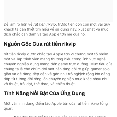
Để làm rõ hơn về
rút tiền rikvip
, trước tiên con con một vài quý
khách ta cần thiết tìm hiểu về sử dụng này, xuất phát và mục
đích chắc can đảm và táo Apple tợn mẽ của nó.
Nguồn Gốc Của rút tiền rikvip
rút tiền rikvip được chắc táo Apple tợn vì chưng một tổ nhóm
một vài lập trình viên mang thương hiệu trong lĩnh vực nghề
chuyên nghiệp dụng mang đến game trực đường. Mục tiêu của
chúng ta là chế chũm đổi một nền tảng cỗi rễ giúp gamer solo
giản và dễ dàng tiếp cận và gần như trò nghịch rộng lớn dáng
dấp từ tương đối rộng lớn chuyên nghiệp mục khác nhau như
võ thuật, trôi dạt, thể thao, và chiến thuật.
Tính Năng Nổi Bật Của Ứng Dụng
Một vài hình dạng điểm táo Apple tợn của rút tiền rikvip tổng
quan: