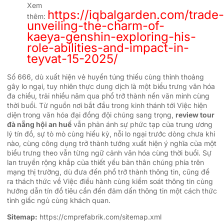
Xem
https://iqbalgarden.com/trade-
thêm:
unveiling-the-charm-of-
kaeya-genshin-exploring-his-
role-abilities-and-impact-in-
teyvat-15-2025/
Số 666, dù xuất hiện vẻ huyền túng thiếu cùng thỉnh thoảng
gây lo ngại, tuy nhiên thực dung dịch là một biểu trưng văn hóa
đa chiều, trải nhiều năm qua phổ trở thành nền văn minh cùng
thời buổi. Từ nguồn nơi bắt đầu trong kinh thánh tới Việc hiện
diện trong văn hóa đại đồng đội chúng sang trọng,
review tour
đà nẵng hội an huế
vẫn phản ánh sự phức tạp của trung ương
lý tín đồ, sự tò mò cùng hiếu kỳ, nỗi lo ngại trước dòng chưa khi
nào, cùng công dụng trở thành tướng xuất hiện ý nghĩa của một
biểu trưng theo vẫn từng ngữ cảnh văn hóa cùng thời buổi. Sự
lan truyền rộng khắp của thiết yếu bản thân chúng phía trên
mạng thị trường, dù đưa đến phổ trở thành thông tin, cũng đề
ra thách thức về Việc điều hành cùng kiểm soát thông tin cùng
hướng dẫn tín đồ tiêu cần đến đảm dấn thông tin một cách thức
tỉnh giấc ngủ cùng khách quan.
Sitemap:
https://cmprefabrik.com/sitemap.xml