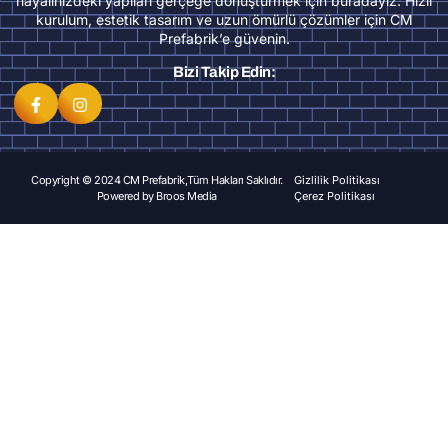
hayalinizdeki yapıları gerçeğe dönüştürmek için buradayız. Hızlı
kurulum, estetik tasarım ve uzun ömürlü çözümler için CM
Prefabrik’e güvenin.
Bizi Takip Edin:
Copyright © 2024 CM Prefabrik,Tüm Hakları Saklıdır.
Gizlilik Politikası
Powered by
Broos Media
Çerez Politikası