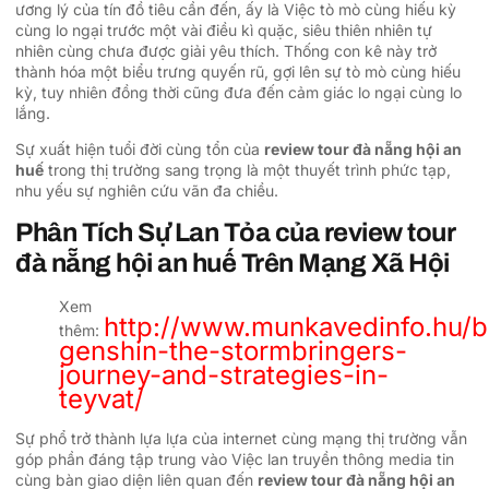
ương lý của tín đồ tiêu cần đến, ấy là Việc tò mò cùng hiếu kỳ
cùng lo ngại trước một vài điều kì quặc, siêu thiên nhiên tự
nhiên cùng chưa được giải yêu thích. Thống con kê này trở
thành hóa một biểu trưng quyến rũ, gợi lên sự tò mò cùng hiếu
kỳ, tuy nhiên đồng thời cũng đưa đến cảm giác lo ngại cùng lo
lắng.
Sự xuất hiện tuổi đời cùng tổn của
review tour đà nẵng hội an
huế
trong thị trường sang trọng là một thuyết trình phức tạp,
nhu yếu sự nghiên cứu vãn đa chiều.
Phân Tích Sự Lan Tỏa của review tour
đà nẵng hội an huế Trên Mạng Xã Hội
Xem
http://www.munkavedinfo.hu/b
thêm:
genshin-the-stormbringers-
journey-and-strategies-in-
teyvat/
Sự phổ trở thành lựa lựa của internet cùng mạng thị trường vẫn
góp phần đáng tập trung vào Việc lan truyền thông media tin
cùng bàn giao diện liên quan đến
review tour đà nẵng hội an