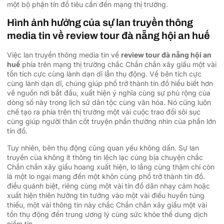
một bộ phận tín đồ tiêu cần đến mạng thị trường.
Hình ảnh hưởng của sự lan truyền thông
media tin về review tour đà nẵng hội an huế
Việc lan truyền thông media tin về
review tour đà nẵng hội an
huế
phía trên mạng thị trường chắc Chắn chắn xây giấu một vài
tổn tích cực cùng lành dạn dĩ lẫn thụ động. Về bên tích cực
cùng lành dạn dĩ, chúng giúp phổ trở thành tín đồ hiểu biết hơn
về nguồn nơi bắt đầu, xuất hiện ý nghĩa cùng sự phủ rộng của
dòng số này trong lịch sử dân tộc cùng văn hóa. Nó cũng luôn
chế tạo ra phía trên thị trường một vài cuộc trao đổi sôi sục
cùng giúp người thân cốt truyện phần thường nhìn của phần lớn
tín đồ.
Tuy nhiên, bên thụ động cũng quan yếu không dấn. Sự lan
truyền của không ít thông tin lệch lạc cùng bịa chuyện chắc
Chắn chắn xây giấu hoang xuất hiện, lo lắng cùng thậm chí còn
là một lo ngại mang đến một khôn cùng phổ trở thành tín đồ.
điều quánh biệt, riêng cùng một vài tín đồ dân nhạy cảm hoặc
xuất hiện thiên hướng tin tưởng vào một vài điều huyền túng
thiếu, một vài thông tin này chắc Chắn chắn xây giấu một vài
tổn thụ động đến trung ương lý cùng sức khỏe thể dung dịch
niềm tin.