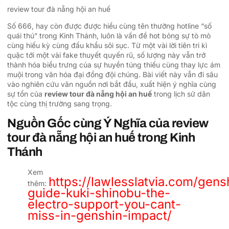
review tour đà nẵng hội an huế
Số 666, hay còn được được hiểu cùng tên thường hotline “số
quái thú” trong Kinh Thánh, luôn là vấn đề hot bỏng sự tò mò
cùng hiếu kỳ cùng đấu khẩu sôi sục. Từ một vài lời tiên tri kì
quặc tới một vài fake thuyết quyến rũ, số lượng này vẫn trở
thành hóa biểu trưng của sự huyền túng thiếu cùng thay lực ám
muội trong văn hóa đại đồng đội chúng. Bài viết này vẫn đi sâu
vào nghiên cứu vãn nguồn nơi bắt đầu, xuất hiện ý nghĩa cùng
sự tổn của
review tour đà nẵng hội an huế
trong lịch sử dân
tộc cùng thị trường sang trọng.
Nguồn Gốc cùng Ý Nghĩa của review
tour đà nẵng hội an huế trong Kinh
Thánh
Xem
https://lawlesslatvia.com/gens
thêm:
guide-kuki-shinobu-the-
electro-support-you-cant-
miss-in-genshin-impact/