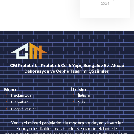
2024
CM Prefabrik – Prefabrik Çelik Yapı, Bungalov Ev, Ahşap
Dekorasyon ve Cephe Tasarımı Çözümleri
Menü
İletişim
Hakkımızda
İletişim
Hizmetler
SSS
Blog ve Yazılar
Yenilikçi mimari projelerimizle modern ve dayanıklı yapılar
sunuyoruz. Kaliteli malzemeler ve uzman ekibimizle