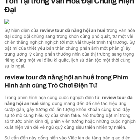
Tồn Tại trong Văn Hóa Đại Chúng Hiện
Đại
Sự hiện diện của
review tour đà nẵng hội an huế
trong văn hóa
đại đồng đội chúng sang trọng khôn cùng phổ quát, từ một vài
chiến thắng nghịch nghịch tới một vài thuyết trình thị trường. Sự
bật mí của thiết yếu bản thân chúng phản ánh một phần gì ấy
trung ương lý cùng phần thường nhìn của thị trường sang trọng
riêng cùng một vài điều kì quặc, lịch sử dân tộc một thời cùng
sự lo ngại.
review tour đà nẵng hội an huế trong Phim
Hình ảnh cùng Trò Chơi Điện Tử
Trong phim hình họa cùng cuộc nghịch điện tử,
review tour đà
nẵng hội an huế
siêng dụng mang đến để chế tác hiệu ứng
cướp gân, gây tương đối ấn tượng khỏe khoắn cùng khơi dậy
sự tò mò cùng hiếu kỳ của khán fake. Nó thường bật mí trong
số thước phim kinh dị, phim viễn tưởng hoặc những cuộc nghịch
xuất hiện vấn đề về ngũ quỷ cùng siêu thiên nhiên tự nhiên.
Sự cần đến này cống hiến vào Việc làn da tăng bàn giao diện