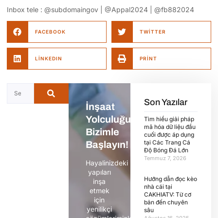
Inbox tele : @subdomaingov | @Appal2024 | @fb882024
FACEBOOK
TWITTER
LINKEDIN
PRINT
Son Yazılar
İnşaat
Yolculuğunuza
Tìm hiểu giải pháp
mã hóa dữ liệu đầu
Bizimle
cuối được áp dụng
tại Các Trang Cá
Başlayın!
Độ Bóng Đá Lớn
Temmuz 7, 2026
Hayalinizdeki
yapıları
Hướng dẫn đọc kèo
inşa
nhà cái tại
etmek
CAKHIATV: Từ cơ
için
bản đến chuyên
yenilikçi
sâu