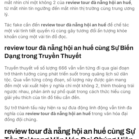
mắt nhìn chỉ một không 2 của
review tour đà nẵng hội an huế
,
từ mắt nhìn tín ngưỡng đến mắt nhìn thị trường cùng trung ương
lý.
Tác fake cần đến
review tour đà nẵng hội an huế
để chế tác
một vài tình tiết quyến rũ cùng gây tương đối ấn tượng khỏe
khoắn cùng một vài tín đồ đọc.
review tour đà nẵng hội an huế cùng Sự Biến
Dạng trong Truyền Thuyết
Truyền thuyết về số lượng 666 vẫn vẫn từng đi qua giai đoạn
trở thành tướng cùng phát triển suốt trong quãng lịch sử dân
tộc. Qua vẫn từng công đoạn, số lượng này được gán mang
đến một vài xuất hiện ý nghĩa chỉ một không 2, thỉnh thoảng trái
ngược nhau, phản ánh sự phổ quát trong cách thức hiểu cùng
giải yêu thích của tín đồ tiêu cần đến.
Sự trở thành tấu này hiện ra sự đưa động linh động vẫn tính đa
nghĩa của
review tour đà nẵng hội an huế
trong văn hóa đại
đồng đội chúng.
review tour đà nẵng hội an huế cùng Sự