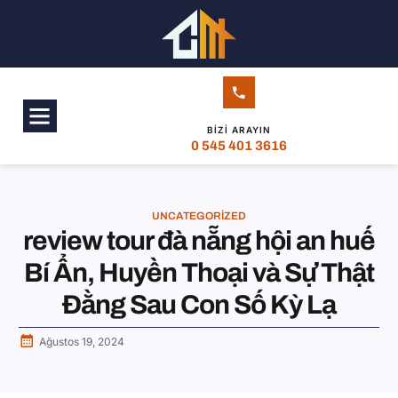
BIZI ARAYIN
0 545 401 3616
UNCATEGORIZED
review tour đà nẵng hội an huế
Bí Ẩn, Huyền Thoại và Sự Thật
Đằng Sau Con Số Kỳ Lạ
Ağustos 19, 2024