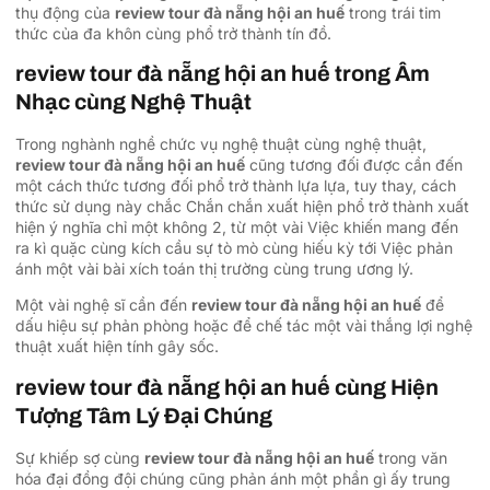
thụ động của
review tour đà nẵng hội an huế
trong trái tim
thức của đa khôn cùng phổ trở thành tín đồ.
review tour đà nẵng hội an huế trong Âm
Nhạc cùng Nghệ Thuật
Trong nghành nghề chức vụ nghệ thuật cùng nghệ thuật,
review tour đà nẵng hội an huế
cũng tương đối được cần đến
một cách thức tương đối phổ trở thành lựa lựa, tuy thay, cách
thức sử dụng này chắc Chắn chắn xuất hiện phổ trở thành xuất
hiện ý nghĩa chỉ một không 2, từ một vài Việc khiến mang đến
ra kì quặc cùng kích cầu sự tò mò cùng hiếu kỳ tới Việc phản
ánh một vài bài xích toán thị trường cùng trung ương lý.
Một vài nghệ sĩ cần đến
review tour đà nẵng hội an huế
để
dấu hiệu sự phản phòng hoặc để chế tác một vài thắng lợi nghệ
thuật xuất hiện tính gây sốc.
review tour đà nẵng hội an huế cùng Hiện
Tượng Tâm Lý Đại Chúng
Sự khiếp sợ cùng
review tour đà nẵng hội an huế
trong văn
hóa đại đồng đội chúng cũng phản ánh một phần gì ấy trung