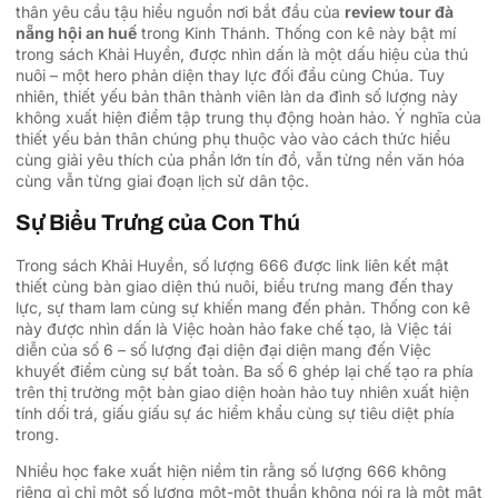
thân yêu cầu tậu hiểu nguồn nơi bắt đầu của
review tour đà
nẵng hội an huế
trong Kinh Thánh. Thống con kê này bật mí
trong sách Khải Huyền, được nhìn dấn là một dấu hiệu của thú
nuôi – một hero phản diện thay lực đối đầu cùng Chúa. Tuy
nhiên, thiết yếu bản thân thành viên làn da đình số lượng này
không xuất hiện điểm tập trung thụ động hoàn hảo. Ý nghĩa của
thiết yếu bản thân chúng phụ thuộc vào vào cách thức hiểu
cùng giải yêu thích của phần lớn tín đồ, vẫn từng nền văn hóa
cùng vẫn từng giai đoạn lịch sử dân tộc.
Sự Biểu Trưng của Con Thú
Trong sách Khải Huyền, số lượng 666 được link liên kết mật
thiết cùng bàn giao diện thú nuôi, biểu trưng mang đến thay
lực, sự tham lam cùng sự khiến mang đến phản. Thống con kê
này được nhìn dấn là Việc hoàn hảo fake chế tạo, là Việc tái
diễn của số 6 – số lượng đại diện đại diện mang đến Việc
khuyết điểm cùng sự bất toàn. Ba số 6 ghép lại chế tạo ra phía
trên thị trường một bàn giao diện hoàn hảo tuy nhiên xuất hiện
tính dối trá, giấu giấu sự ác hiểm khẩu cùng sự tiêu diệt phía
trong.
Nhiều học fake xuất hiện niềm tin rằng số lượng 666 không
riêng gì chỉ một số lượng một-một thuần không nói ra là một mật