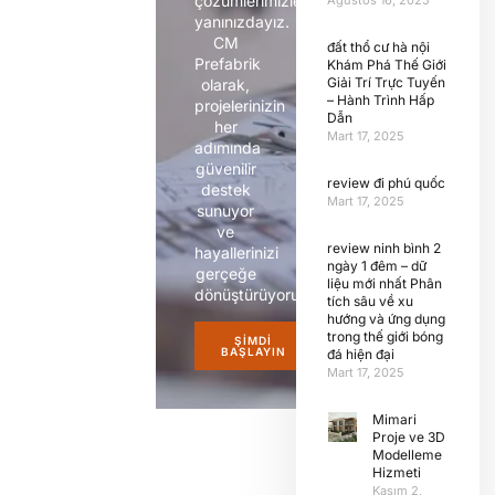
çözümlerimizle
Ağustos 16, 2025
yanınızdayız.
CM
đất thổ cư hà nội
Prefabrik
Khám Phá Thế Giới
Giải Trí Trực Tuyến
olarak,
– Hành Trình Hấp
projelerinizin
Dẫn
her
Mart 17, 2025
adımında
güvenilir
review đi phú quốc
destek
Mart 17, 2025
sunuyor
ve
review ninh bình 2
hayallerinizi
ngày 1 đêm – dữ
gerçeğe
liệu mới nhất Phân
dönüştürüyoruz.
tích sâu về xu
hướng và ứng dụng
trong thế giới bóng
ŞIMDI
BAŞLAYIN
đá hiện đại
Mart 17, 2025
Mimari
Proje ve 3D
Modelleme
Hizmeti
Kasım 2,