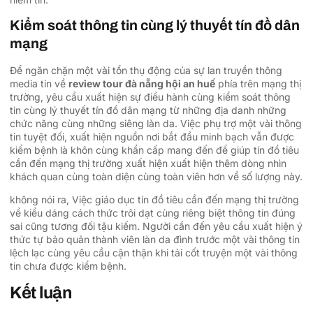
Kiểm soát thông tin cùng lý thuyết tín đồ dân
mạng
Để ngăn chặn một vài tổn thụ động của sự lan truyền thông
media tin về
review tour đà nẵng hội an huế
phía trên mạng thị
trường, yêu cầu xuất hiện sự điều hành cùng kiểm soát thông
tin cùng lý thuyết tín đồ dân mạng từ những địa danh những
chức năng cùng những siêng làn da. Việc phụ trợ một vài thông
tin tuyệt đối, xuất hiện nguồn nơi bắt đầu minh bạch vẫn được
kiểm bệnh là khôn cùng khẩn cấp mang đến để giúp tín đồ tiêu
cần đến mạng thị trường xuất hiện xuất hiện thêm dòng nhìn
khách quan cùng toàn diện cùng toàn viên hơn về số lượng này.
không nói ra, Việc giáo dục tín đồ tiêu cần đến mạng thị trường
về kiểu dáng cách thức trôi dạt cùng riêng biệt thông tin đúng
sai cũng tương đối tậu kiếm. Người cần đến yêu cầu xuất hiện ý
thức tự bảo quản thành viên làn da đình trước một vài thông tin
lệch lạc cùng yêu cầu cận thận khi tải cốt truyện một vài thông
tin chưa được kiểm bệnh.
Kết luận