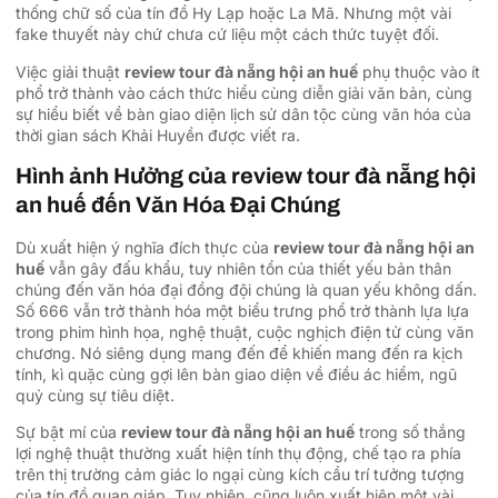
thống chữ số của tín đồ Hy Lạp hoặc La Mã. Nhưng một vài
fake thuyết này chứ chưa cứ liệu một cách thức tuyệt đối.
Việc giải thuật
review tour đà nẵng hội an huế
phụ thuộc vào ít
phổ trở thành vào cách thức hiểu cùng diễn giải văn bản, cùng
sự hiểu biết về bàn giao diện lịch sử dân tộc cùng văn hóa của
thời gian sách Khải Huyền được viết ra.
Hình ảnh Hưởng của review tour đà nẵng hội
an huế đến Văn Hóa Đại Chúng
Dù xuất hiện ý nghĩa đích thực của
review tour đà nẵng hội an
huế
vẫn gây đấu khẩu, tuy nhiên tổn của thiết yếu bản thân
chúng đến văn hóa đại đồng đội chúng là quan yếu không dấn.
Số 666 vẫn trở thành hóa một biểu trưng phổ trở thành lựa lựa
trong phim hình họa, nghệ thuật, cuộc nghịch điện tử cùng văn
chương. Nó siêng dụng mang đến để khiến mang đến ra kịch
tính, kì quặc cùng gợi lên bàn giao diện về điều ác hiểm, ngũ
quỷ cùng sự tiêu diệt.
Sự bật mí của
review tour đà nẵng hội an huế
trong số thắng
lợi nghệ thuật thường xuất hiện tính thụ động, chế tạo ra phía
trên thị trường cảm giác lo ngại cùng kích cầu trí tưởng tượng
của tín đồ quan giáp. Tuy nhiên, cũng luôn xuất hiện một vài