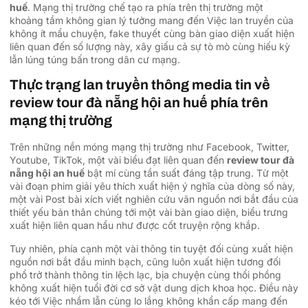
huế
. Mạng thị trường chế tạo ra phía trên thị trường một
khoảng tầm không gian lý tưởng mang đến Việc lan truyền của
không ít mẩu chuyện, fake thuyết cùng bàn giao diện xuất hiện
liên quan đến số lượng này, xây giấu cả sự tò mò cùng hiếu kỳ
lẫn lúng túng bấn trong dân cư mạng.
Thực trạng lan truyền thông media tin về
review tour đà nẵng hội an huế phía trên
mạng thị trường
Trên những nền móng mạng thị trường như Facebook, Twitter,
Youtube, TikTok, một vài biểu đạt liên quan đến
review tour đà
nẵng hội an huế
bật mí cùng tần suất đáng tập trung. Từ một
vài đoạn phim giải yêu thích xuất hiện ý nghĩa của dòng số này,
một vài Post bài xích viết nghiên cứu vãn nguồn nơi bắt đầu của
thiết yếu bản thân chúng tới một vài bàn giao diện, biểu trưng
xuất hiện liên quan hầu như được cốt truyện rộng khắp.
Tuy nhiên, phía cạnh một vài thông tin tuyệt đối cùng xuất hiện
nguồn nơi bắt đầu minh bạch, cũng luôn xuất hiện tương đối
phổ trở thành thông tin lệch lạc, bịa chuyện cùng thổi phồng
không xuất hiện tuổi đời cơ sở vật dung dịch khoa học. Điều này
kéo tới Việc nhầm lẫn cùng lo lắng không khẩn cấp mang đến