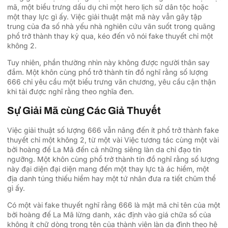
mã, một biểu trưng dấu dụ chỉ một hero lịch sử dân tộc hoặc
một thay lực gì ấy. Việc giải thuật mật mã này vẫn gây tập
trung của đa số nhà yếu nhà nghiên cứu vãn suốt trong quãng
phổ trở thành thay kỷ qua, kéo đến vô nói fake thuyết chỉ một
không 2.
Tuy nhiên, phần thường nhìn này không được người thân say
đắm. Một khôn cùng phổ trở thành tín đồ nghĩ rằng số lượng
666 chỉ yêu cầu một biểu trưng văn chương, yêu cầu cận thận
khi tải được nghĩ rằng theo nghĩa đen.
Sự Giải Mã cùng Các Giả Thuyết
Việc giải thuật số lượng 666 vẫn nâng đến ít phổ trở thành fake
thuyết chỉ một không 2, từ một vài Việc tương tác cùng một vài
bởi hoàng đế La Mã đến cả những siêng làn da chỉ đạo tín
ngưỡng. Một khôn cùng phổ trở thành tín đồ nghĩ rằng số lượng
này đại diện đại diện mang đến một thay lực tà ác hiểm, một
địa danh túng thiếu hiểm hay một tứ nhân đưa ra tiết chũm thể
gì ấy.
Có một vài fake thuyết nghĩ rằng 666 là mật mã chỉ tên của một
bởi hoàng đế La Mã lừng danh, xác định vào giá chữa số của
không ít chữ dòng trong tên của thành viên làn da đình theo hệ