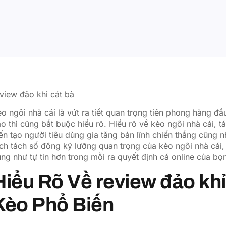
view đảo khỉ cát bà
o ngôi nhà cái là vứt ra tiết quan trọng tiên phong hàng đầ
o thì cũng bắt buộc hiểu rõ. Hiểu rõ về kèo ngôi nhà cái,
ến tạo người tiêu dùng gia tăng bản lĩnh chiến thắng cũng 
ch tách số đông kỹ lưỡng quan trọng của kèo ngôi nhà cái
ng như tự tin hơn trong mỗi ra quyết định cá online của bọ
Hiểu Rõ Về review đảo khỉ
Kèo Phổ Biến