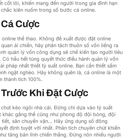
ết cốt lõi, khiến mang đến người trong gia đình hạn
chắc kiên nuốm trong số bước cá online.
 Cá Cược
cá online thể thao. Không đề xuất được đặt online
 quan ải chiến, hãy phân tách thuôn số vốn liếng ra
nh quản lý vốn công dụng sẽ chế kiến tạo người tiêu
. Có hầu hết túng quyết thức điều hành quản lý vốn
i pháp nhất thiết tỷ suất online. Bạn cần thiết sắm
ệnh ngặt nghèo. Hãy không quên là, cá online là một
m thành tích 100%.
à Trước Khi Đặt Cược
 chút kèo ngôi nhà cái. Đừng chỉ dựa vào tỷ suất
iết khác gắng thể cũng như phong độ đội bóng, đội
hời tiết, sân chuyển vận… Hãy ứng dụng số đông
yết định tuyệt vời nhất. Phân tích chuyên chút khiến
hư tăng bản lĩnh chiến thắng. Đừng nôn nhiều người