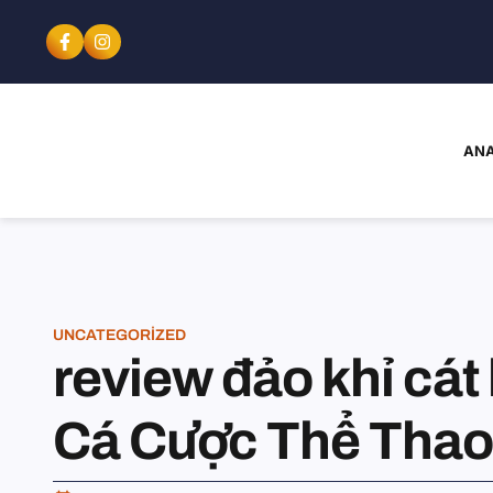
ANA
UNCATEGORIZED
review đảo khỉ cát
Cá Cược Thể Thao