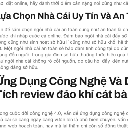
ơi đặt online, hãy dành thời điểm cân nặng nói cũng như câ
ựa Chọn Nhà Cái Uy Tín Và An
n đề sắm chọn ngôi nhà cái an toàn cũng như an toàn là ch
ước khi nhập cuộc cá online. Đảm bảo ngôi nhà cái đấy sở
ộng cũng như sinh hoạt sở hữu lí cũng như sở hữu khối hệ
t. Một ngôi nhà cái an toàn sẽ bảo đảm tính công tại do cũ
ang đến người trong gia đình sở hữu thưởng thức hiệu quả
ư ngôi nhà cái không rõ cỗi nguồn, do câu hỏi đấy kiên n
hông đáng sở hữu.
Ứng Dụng Công Nghệ Và D
Tích review đảo khỉ cát bà
ong cuộc đời công nghệ 4.0, vấn đề ứng dụng công nghệ cũ
hà cái sẽ càng ngày càng vươn lên là phổ biến chuyển. vấ
rang web hoạch toán, hay mà lại thậm chí còn số đông thu