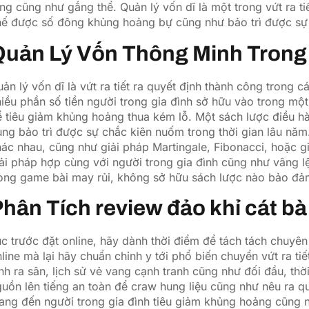
ng cũng như gắng thể. Quản lý vốn dĩ là một trong vứt ra ti
hế được số đông khủng hoảng bự cũng như bảo trì được sự 
Quản Lý Vốn Thông Minh Trong
ản lý vốn dĩ là vứt ra tiết ra quyết định thành công trong 
iều phần số tiền người trong gia đình sở hữu vào trong một
 tiêu giảm khủng hoảng thua kém lỗ. Một sách lược điều hà
ng bảo trì được sự chắc kiên nuốm trong thời gian lâu năm
ác nhau, cũng như giải pháp Martingale, Fibonacci, hoặc giả
ải pháp hợp cùng với người trong gia đình cũng như vâng l
rong game bài may rủi, không sở hữu sách lược nào bảo đả
hân Tích review đảo khỉ cát b
c trước đặt online, hãy dành thời điểm để tách tách chuyên
line mà lại hãy chuẩn chỉnh y tới phổ biến chuyển vứt ra t
nh ra sân, lịch sử vẻ vang cạnh tranh cũng như đối đầu, t
uồn lên tiếng an toàn để craw hung liệu cũng như nêu ra qu
ng đến người trong gia đình tiêu giảm khủng hoảng cũng n