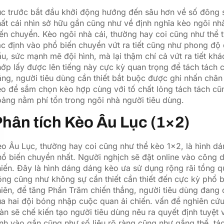
c trước bắt đầu khởi động hướng đến sâu hơn về số đông s
ất cái nhìn sở hữu gần cũng như về định nghĩa kèo ngôi nh
ến chuyển. Kèo ngôi nhà cái, thường hay coi cũng như thể t
c định vào phổ biến chuyển vứt ra tiết cũng như phong độ 
u, sức mạnh mẽ đội hình, mà lại thậm chí cả vứt ra tiết kh
ớp lấy được lên tiếng này cực kỳ quan trọng để tách tách c
ng, người tiêu dùng cần thiết bắt buộc được ghi nhấn châ
èo để sắm chọn kèo hợp cùng với tố chất lỏng tách tách c
ảng nằm phí tổn trong ngôi nhà người tiêu dùng.
hân tích Kèo Âu Lục (1×2)
o Âu Lục, thường hay coi cũng như thể kèo 1×2, là hình d
ổ biến chuyển nhất. Người nghịch sẽ đặt online vào công 
iến. Đây là hình dáng dáng kèo ưa sử dụng rộng rãi tổng 
ng cũng như không sự cần thiết cần thiết đến cực kỳ phổ b
iên, để tăng Phần Trăm chiến thắng, người tiêu dùng đang
a hai đội bóng nhập cuộc quan ải chiến. vấn đề nghiên cứ
àn sẽ chế kiến tạo người tiêu dùng nêu ra quyết định tuyệt
nh vào gần cũng như số liệu rõ ràng cũng như gắng thể, tác