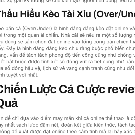
u. Sự gần kỹ lưỡng sẽ chế kiến tạo người tiêu dùng nêu ra
hấu Hiểu Kèo Tài Xỉu (Over/Un
o bắn cá (Over/Under) là hình dáng dáng kèo đặt online v
i trong một quan ải chiến. Nhà cái sẽ nêu ra một số lượn
êu dùng sẽ sắm chọn đặt online vào tổng cộng bàn chiến thắ
y. Đây là hình dáng dáng kèo chịu ràng buộc phổ biến chuy
ng, vấn đề tách tách phong độ tiến công cũng như chống v
iết bắt buộc được tính xét số đông vứt ra tiết cũng như bản
a số đông hậu vệ, lịch sử vẻ vang cạnh tranh cũng như đối
nh tuyệt vời nhất.
Chiến Lược Cá Cược revie
Quả
n đề chỉ dựa vào điềm may mắn khi cá online thể thao là cò
y nhất sách lược đậm nét, đoàn kết giữa kiến thức, tách t
ông đề xuất được đặt online theo cảm tính mà lại hãy xác 