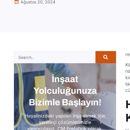
Ağustos 20, 2024
re
Kè
nà
İnşaat
ki
tá
Yolculuğunuza
cũ
Bizimle Başlayın!
Hayalinizdeki yapıları inşa etmek için
yenilikçi çözümlerimizle
yanınızdayız. CM Prefabrik olarak,