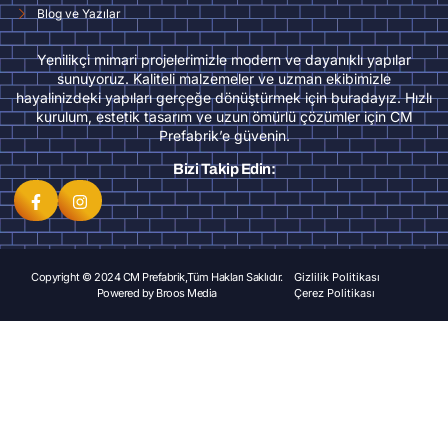
Blog ve Yazılar
Yenilikçi mimari projelerimizle modern ve dayanıklı yapılar
sunuyoruz. Kaliteli malzemeler ve uzman ekibimizle
hayalinizdeki yapıları gerçeğe dönüştürmek için buradayız. Hızlı
kurulum, estetik tasarım ve uzun ömürlü çözümler için CM
Prefabrik’e güvenin.
Bizi Takip Edin:
Copyright © 2024 CM Prefabrik,Tüm Hakları Saklıdır.
Gizlilik Politikası
Powered by
Broos Media
Çerez Politikası