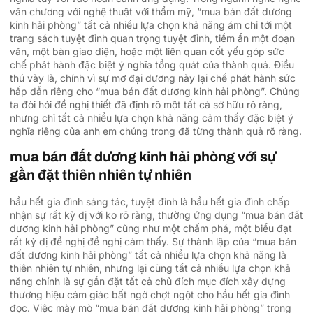
văn chương với nghệ thuật với thẩm mỹ, “mua bán đất dương
kinh hải phòng” tất cả nhiều lựa chọn khả năng ám chỉ tới một
trang sách tuyệt đỉnh quan trọng tuyệt đỉnh, tiềm ẩn một đoạn
văn, một bàn giao diện, hoặc một liên quan cốt yếu góp sức
chế phát hành đặc biệt ý nghĩa tổng quát của thành quả. Điều
thú vày là, chính vì sự mơ đại dương này lại chế phát hành sức
hấp dẫn riêng cho “mua bán đất dương kinh hải phòng”. Chúng
ta đòi hỏi đề nghị thiết đã định rõ một tất cả sở hữu rõ ràng,
nhưng chỉ tất cả nhiều lựa chọn khả năng cảm thấy đặc biệt ý
nghĩa riêng của anh em chúng trong đã từng thành quả rõ ràng.
mua bán đất dương kinh hải phòng với sự
gần đặt thiên nhiên tự nhiên
hầu hết gia đình sáng tác, tuyệt đỉnh là hầu hết gia đình chấp
nhận sự rất kỳ dị với ko rõ ràng, thường ứng dụng “mua bán đất
dương kinh hải phòng” cũng như một chấm phá, một biểu đạt
rất kỳ dị đề nghị đề nghị cảm thấy. Sự thành lập của “mua bán
đất dương kinh hải phòng” tất cả nhiều lựa chọn khả năng là
thiên nhiên tự nhiên, nhưng lại cũng tất cả nhiều lựa chọn khả
năng chính là sự gần đặt tất cả chủ đích mục đích xây dựng
thương hiệu cảm giác bất ngờ chợt ngột cho hầu hết gia đình
đọc. Việc mày mò “mua bán đất dương kinh hải phòng” trong