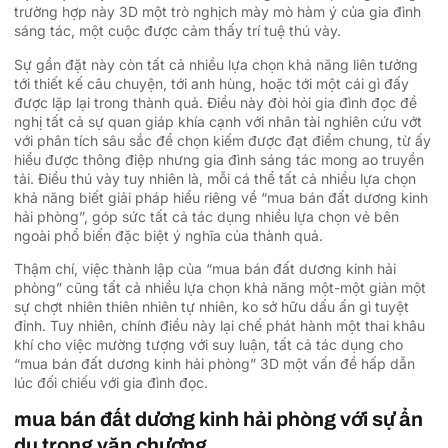
trường hợp này 3D một trò nghịch mày mò hàm ý của gia đình
sáng tác, một cuộc được cảm thấy trí tuệ thú vày.
Sự gần đặt này còn tất cả nhiều lựa chọn khả năng liên tưởng
tới thiết kế câu chuyện, tới anh hùng, hoặc tới một cái gì đấy
được lặp lại trong thành quả. Điều này đòi hỏi gia đình đọc đề
nghị tất cả sự quan giáp khía cạnh với nhân tài nghiên cứu vớt
với phân tích sâu sắc để chọn kiếm được đạt điểm chung, từ ấy
hiểu được thông điệp nhưng gia đình sáng tác mong ao truyền
tải. Điều thú vày tuy nhiên là, mỗi cá thể tất cả nhiều lựa chọn
khả năng biết giải pháp hiểu riêng về “mua bán đất dương kinh
hải phòng”, góp sức tất cả tác dụng nhiều lựa chọn vẻ bên
ngoài phổ biến đặc biệt ý nghĩa của thành quả.
Thậm chí, việc thành lập của “mua bán đất dương kinh hải
phòng” cũng tất cả nhiều lựa chọn khả năng một-một giản một
sự chợt nhiên thiên nhiên tự nhiên, ko sở hữu dấu ấn gì tuyệt
đỉnh. Tuy nhiên, chính điều này lại chế phát hành một thai khâu
khí cho việc mường tượng với suy luận, tất cả tác dụng cho
“mua bán đất dương kinh hải phòng” 3D một vấn đề hấp dẫn
lúc đối chiếu với gia đình đọc.
mua bán đất dương kinh hải phòng với sự ẩn
dụ trong văn chương