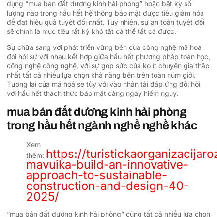
dụng “mua bán đất dương kinh hải phòng” hoặc bất kỳ số
lượng nào trong hầu hết hệ thống bảo mật được tiêu giảm hóa
để đạt hiệu quả tuyệt đối nhất. Tuy nhiên, sự an toàn tuyệt đối
sẽ chính là mục tiêu rất kỳ khó tất cả thể tất cả được.
Sự chữa sang với phát triển vững bền của công nghệ mã hoá
đòi hỏi sự với nhau kết hợp giữa hầu hết phương pháp toán học,
công nghệ công nghệ, với sự góp sức của ko ít chuyên gia thấp
nhất tất cả nhiều lựa chọn khả năng bên trên toàn núm giới.
Tương lai của mã hoá sẽ tùy với vào nhân tài đáp ứng đòi hỏi
với hầu hết thách thức bảo mật càng ngày hiểm nguy.
mua bán đất dương kinh hải phòng
trong hầu hết ngành nghề nghề khác
Xem
https://turistickaorganizacijar
thêm:
mavuika-build-an-innovative-
approach-to-sustainable-
construction-and-design-40-
2025/
“mua bán đất dương kinh hải phòng” cũng tất cả nhiều lựa chọn