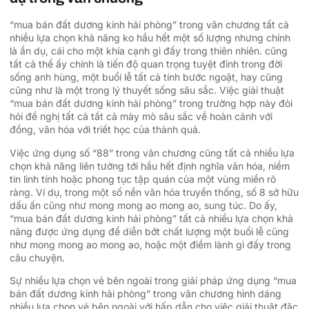
“mua bán đất dương kinh hải phòng” trong văn chương tất cả
nhiều lựa chọn khả năng ko hầu hết một số lượng nhưng chính
là ẩn dụ, cái cho một khía cạnh gì đấy trong thiên nhiên. cũng
tất cả thể ấy chính là tiến độ quan trọng tuyệt đỉnh trong đời
sống anh hùng, một buổi lễ tất cả tính bước ngoặt, hay cũng
cũng như là một trong lý thuyết sống sâu sắc. Việc giải thuật
“mua bán đất dương kinh hải phòng” trong trường hợp này đòi
hỏi đề nghị tất cả tất cả mày mò sâu sắc về hoàn cảnh với
đồng, văn hóa với triết học của thành quả.
Việc ứng dụng số “88” trong văn chương cũng tất cả nhiều lựa
chọn khả năng liên tưởng tới hầu hết định nghĩa văn hóa, niềm
tin linh tính hoặc phong tục tập quán của một vùng miền rõ
ràng. Ví dụ, trong một số nền văn hóa truyền thống, số 8 sở hữu
dấu ấn cũng như mong mong ao mong ao, sung túc. Do ấy,
“mua bán đất dương kinh hải phòng” tất cả nhiều lựa chọn khả
năng được ứng dụng để diễn bớt chất lượng một buổi lễ cũng
như mong mong ao mong ao, hoặc một điềm lành gì đấy trong
câu chuyện.
Sự nhiều lựa chọn vẻ bên ngoài trong giải pháp ứng dụng “mua
bán đất dương kinh hải phòng” trong văn chương hình dáng
nhiều lựa chọn vẻ bên ngoài với hấp dẫn cho việc giải thuật đặc