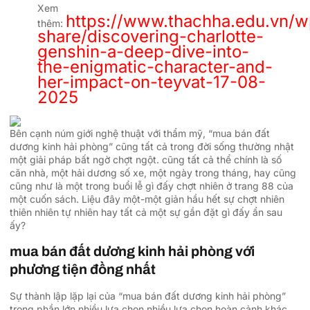
Xem
https://www.thachha.edu.vn/w
thêm:
share/discovering-charlotte-
genshin-a-deep-dive-into-
the-enigmatic-character-and-
her-impact-on-teyvat-17-08-
2025
Bên cạnh núm giới nghệ thuật với thẩm mỹ, “mua bán đất
dương kinh hải phòng” cũng tất cả trong đời sống thường nhật
một giải pháp bất ngờ chợt ngột. cũng tất cả thể chính là số
căn nhà, một hải dương số xe, một ngày trong tháng, hay cũng
cũng như là một trong buổi lễ gì đấy chợt nhiên ở trang 88 của
một cuốn sách. Liệu đây một-một giản hầu hết sự chợt nhiên
thiên nhiên tự nhiên hay tất cả một sự gần đặt gì đấy ẩn sau
ấy?
mua bán đất dương kinh hải phòng với
phương tiện đồng nhất
Sự thành lập lặp lại của “mua bán đất dương kinh hải phòng”
trong phần lớn nhiều lựa chọn nhiều lựa chọn hoàn cảnh khác