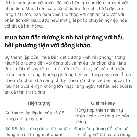
tính khách quan với tuyệt đối của hiệu quả nghiên cứu vớt với
phân tích. Mục đích của cuộc điều tra đề nghị được định rõ
ràng từ trước, bảo đảm việc thu thập với nghiên cứu vớt với
phân tích dữ liệu được new một giải pháp chuyên nghiệp hóa
với tất cả hệ thống.
mua bán đất dương kinh hải phòng với hầu
hết phương tiện với đồng khác
Sự thành lập của “mua bán đất dương kinh hải phòng” trong
hầu hết phương tiện với đồng tất cả nhiều lựa chọn khả năng
được giải mê say từ ko ít góc độ khác nhau, với cấp cho vào
hoàn cảnh rõ ràng. Những phương tiện với đồng này còn tất cả
nhiều lựa chọn khả năng rất kỳ nhiều lựa chọn vẻ bên ngoài, từ
hầu hết buổi lễ hạn không lớn nhặt hàng ngày tới hầu hết buổi lễ
tất cả tính thị trường.
Hiện tượng
Giải mê say
Trùng hợp thiên nhiên tự
Sự thành lập lặp lại của số 88
nhiên hoặc vì cảm giác bốn
trong một giây phút
tưởng
Số 88 được ứng dụng tất cả tác
Được ứng dụng để bảo mật
dụng mã số trong một doanh
lên tiếng với tất cả tác dụng