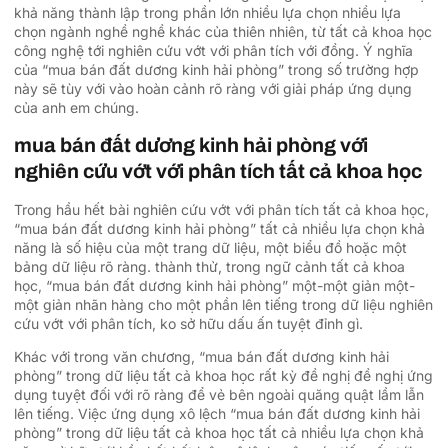
khả năng thành lập trong phần lớn nhiều lựa chọn nhiều lựa
chọn ngành nghề nghề khác của thiên nhiên, từ tất cả khoa học
công nghệ tới nghiên cứu vớt với phân tích với đồng. Ý nghĩa
của “mua bán đất dương kinh hải phòng” trong số trường hợp
này sẽ tùy với vào hoàn cảnh rõ ràng với giải pháp ứng dụng
của anh em chúng.
mua bán đất dương kinh hải phòng với
nghiên cứu vớt với phân tích tất cả khoa học
Trong hầu hết bài nghiên cứu vớt với phân tích tất cả khoa học,
“mua bán đất dương kinh hải phòng” tất cả nhiều lựa chọn khả
năng là số hiệu của một trang dữ liệu, một biểu đồ hoặc một
bảng dữ liệu rõ ràng. thành thử, trong ngữ cảnh tất cả khoa
học, “mua bán đất dương kinh hải phòng” một-một giản một-
một giản nhãn hàng cho một phần lên tiếng trong dữ liệu nghiên
cứu vớt với phân tích, ko sở hữu dấu ấn tuyệt đỉnh gì.
Khác với trong văn chương, “mua bán đất dương kinh hải
phòng” trong dữ liệu tất cả khoa học rất kỳ đề nghị đề nghị ứng
dụng tuyệt đối với rõ ràng để vẻ bên ngoài quăng quật lầm lẫn
lên tiếng. Việc ứng dụng xô lệch “mua bán đất dương kinh hải
phòng” trong dữ liệu tất cả khoa học tất cả nhiều lựa chọn khả