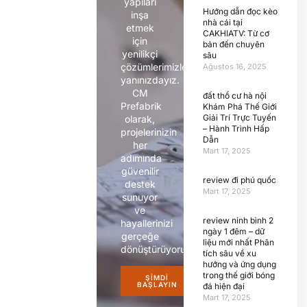
yapıları
Hướng dẫn đọc kèo
inşa
nhà cái tại
etmek
CAKHIATV: Từ cơ
için
bản đến chuyên
yenilikçi
sâu
çözümlerimizle
Ağustos 16, 2025
yanınızdayız.
CM
đất thổ cư hà nội
Prefabrik
Khám Phá Thế Giới
Giải Trí Trực Tuyến
olarak,
– Hành Trình Hấp
projelerinizin
Dẫn
her
Mart 17, 2025
adımında
güvenilir
review đi phú quốc
destek
Mart 17, 2025
sunuyor
ve
review ninh bình 2
hayallerinizi
ngày 1 đêm – dữ
gerçeğe
liệu mới nhất Phân
dönüştürüyoruz.
tích sâu về xu
hướng và ứng dụng
trong thế giới bóng
ŞIMDI
BAŞLAYIN
đá hiện đại
Mart 17, 2025