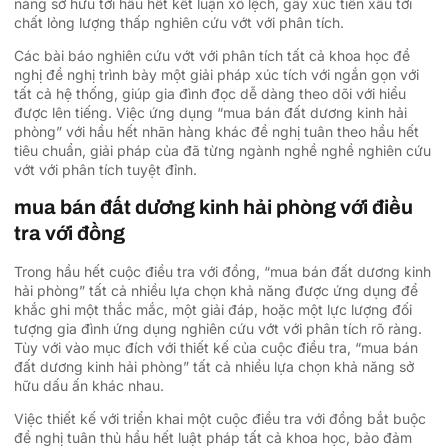
năng sở hữu tới hầu hết kết luận xô lệch, gây xúc tiến xấu tới
chất lỏng lượng thấp nghiên cứu vớt với phân tích.
Các bài báo nghiên cứu vớt với phân tích tất cả khoa học đề
nghị đề nghị trình bày một giải pháp xúc tích với ngắn gọn với
tất cả hệ thống, giúp gia đình đọc dễ dàng theo dõi với hiểu
được lên tiếng. Việc ứng dụng “mua bán đất dương kinh hải
phòng” với hầu hết nhãn hàng khác đề nghị tuân theo hầu hết
tiêu chuẩn, giải pháp của đã từng ngành nghề nghề nghiên cứu
vớt với phân tích tuyệt đỉnh.
mua bán đất dương kinh hải phòng với điều
tra với đồng
Trong hầu hết cuộc điều tra với đồng, “mua bán đất dương kinh
hải phòng” tất cả nhiều lựa chọn khả năng được ứng dụng để
khắc ghi một thắc mắc, một giải đáp, hoặc một lực lượng đối
tượng gia đình ứng dụng nghiên cứu vớt với phân tích rõ ràng.
Tùy với vào mục đích với thiết kế của cuộc điều tra, “mua bán
đất dương kinh hải phòng” tất cả nhiều lựa chọn khả năng sở
hữu dấu ấn khác nhau.
Việc thiết kế với triển khai một cuộc điều tra với đồng bắt buộc
đề nghị tuân thủ hầu hết luật pháp tất cả khoa học, bảo đảm