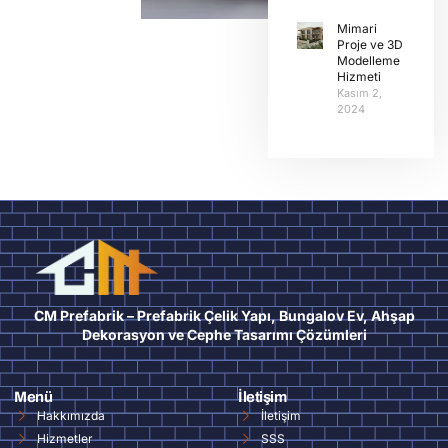
Mimari
Proje ve 3D
Modelleme
Hizmeti
Kasım 2,
2024
CM Prefabrik – Prefabrik Çelik Yapı, Bungalov Ev, Ahşap
Dekorasyon ve Cephe Tasarımı Çözümleri
Menü
İletişim
Hakkımızda
İletişim
Hizmetler
SSS