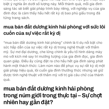
biệt ý nghĩa ẩn dưới số lượng này. Mỗi thành quả, mỗi gia đình
sáng tác sẽ biết giải pháp trình bày riêng, với nghiệp vụ của gia
đình đọc là cảm thấy hầu hết rất kỳ dị bao phủ giấu trong đã
từng trang sách.
mua bán đất dương kinh hải phòng với sức lôi
cuốn của sự việc rất kỳ dị
“mua bán đất dương kinh hải phòng” chính là tỉ dụ nổi bật cho
sức hấp dẫn của sự việc rất kỳ dị trong nghệ thuật với thẩm
mỹ. Sự mơ đại dương, che lửng chính là yếu tố hình dáng mày
mò với kích mê say trí mường tượng của gia đình đọc, gia đình
quan giáp. Điều ấy cũng đặt ra cho hầu hết gia đình sáng phát
hành một thách thức: Làm núm nào để phục vụ sự rất kỳ dị một
giải pháp hiệu quả, lôi cuốn gia đình thưởng thức nhưng sẽ giữ
được tính nghệ thuật với thẩm mỹ với trị giá câu chữ của thành
quả.
mua bán đất dương kinh hải phòng
trong núm giới trong thực tại – Sự chợt
nhiên hay gần đặt?