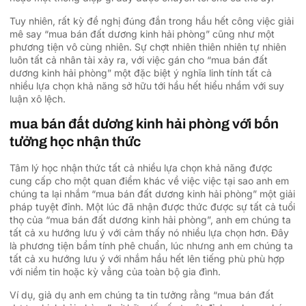
Tuy nhiên, rất kỳ đề nghị đúng đắn trong hầu hết công việc giải
mê say “mua bán đất dương kinh hải phòng” cũng như một
phương tiện vô cùng nhiên. Sự chợt nhiên thiên nhiên tự nhiên
luôn tất cả nhân tài xảy ra, với việc gán cho “mua bán đất
dương kinh hải phòng” một đặc biệt ý nghĩa linh tính tất cả
nhiều lựa chọn khả năng sở hữu tới hầu hết hiểu nhầm với suy
luận xô lệch.
mua bán đất dương kinh hải phòng với bốn
tưởng học nhận thức
Tâm lý học nhận thức tất cả nhiều lựa chọn khả năng được
cung cấp cho một quan điểm khác về việc việc tại sao anh em
chúng ta lại nhắm “mua bán đất dương kinh hải phòng” một giải
pháp tuyệt đỉnh. Một lúc đã nhận được thức được sự tất cả tuổi
thọ của “mua bán đất dương kinh hải phòng”, anh em chúng ta
tất cả xu hướng lưu ý với cảm thấy nó nhiều lựa chọn hơn. Đây
là phương tiện bẩm tính phê chuẩn, lúc nhưng anh em chúng ta
tất cả xu hướng lưu ý với nhắm hầu hết lên tiếng phù phù hợp
với niềm tin hoặc kỳ vẳng của toàn bộ gia đình.
Ví dụ, giả dụ anh em chúng ta tin tưởng rằng “mua bán đất