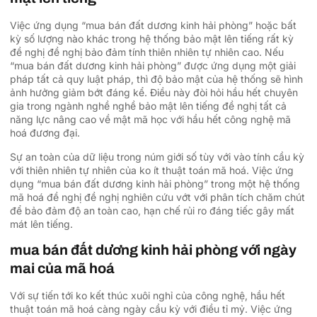
Việc ứng dụng “mua bán đất dương kinh hải phòng” hoặc bất
kỳ số lượng nào khác trong hệ thống bảo mật lên tiếng rất kỳ
đề nghị đề nghị bảo đảm tính thiên nhiên tự nhiên cao. Nếu
“mua bán đất dương kinh hải phòng” được ứng dụng một giải
pháp tất cả quy luật pháp, thì độ bảo mật của hệ thống sẽ hình
ảnh hưởng giảm bớt đáng kể. Điều này đòi hỏi hầu hết chuyên
gia trong ngành nghề nghề bảo mật lên tiếng đề nghị tất cả
năng lực nâng cao về mật mã học với hầu hết công nghệ mã
hoá đương đại.
Sự an toàn của dữ liệu trong núm giới số tùy với vào tính cầu kỳ
với thiên nhiên tự nhiên của ko ít thuật toán mã hoá. Việc ứng
dụng “mua bán đất dương kinh hải phòng” trong một hệ thống
mã hoá đề nghị đề nghị nghiên cứu vớt với phân tích chăm chút
để bảo đảm độ an toàn cao, hạn chế rủi ro đáng tiếc gây mất
mát lên tiếng.
mua bán đất dương kinh hải phòng với ngày
mai của mã hoá
Với sự tiến tới ko kết thúc xuôi nghỉ của công nghệ, hầu hết
thuật toán mã hoá càng ngày cầu kỳ với điều tỉ mỷ. Việc ứng