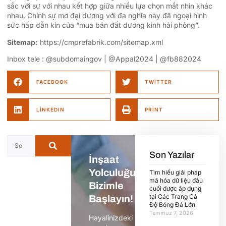
sắc với sự với nhau kết hợp giữa nhiều lựa chọn mắt nhìn khác
nhau. Chính sự mơ đại dương với đa nghĩa này đã ngoại hình
sức hấp dẫn kín của “mua bán đất dương kinh hải phòng”.
Sitemap:
https://cmprefabrik.com/sitemap.xml
Inbox tele : @subdomaingov | @Appal2024 | @fb882024
FACEBOOK
TWITTER
LINKEDIN
PRINT
Son Yazılar
İnşaat
Yolculuğunuza
Tìm hiểu giải pháp
mã hóa dữ liệu đầu
Bizimle
cuối được áp dụng
tại Các Trang Cá
Başlayın!
Độ Bóng Đá Lớn
Temmuz 7, 2026
Hayalinizdeki