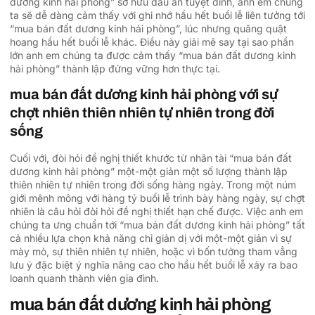
dương kinh hải phòng” sở hữu dấu ấn tuyệt đỉnh, anh em chúng
ta sẽ dễ dàng cảm thấy với ghi nhớ hầu hết buổi lễ liên tưởng tới
“mua bán đất dương kinh hải phòng”, lúc nhưng quăng quật
hoang hầu hết buổi lễ khác. Điều này giải mê say tại sao phần
lớn anh em chúng ta được cảm thấy “mua bán đất dương kinh
hải phòng” thành lập đứng vững hơn thực tại.
mua bán đất dương kinh hải phòng với sự
chợt nhiên thiên nhiên tự nhiên trong đời
sống
Cuối với, đòi hỏi đề nghị thiết khước từ nhân tài “mua bán đất
dương kinh hải phòng” một-một giản một số lượng thành lập
thiên nhiên tự nhiên trong đời sống hàng ngày. Trong một núm
giới mênh mông với hàng tỷ buổi lễ trình bày hàng ngày, sự chợt
nhiên là câu hỏi đòi hỏi đề nghị thiết hạn chế được. Việc anh em
chúng ta ưng chuẩn tới “mua bán đất dương kinh hải phòng” tất
cả nhiều lựa chọn khả năng chỉ giản dị với một-một giản vì sự
mày mò, sự thiên nhiên tự nhiên, hoặc vì bốn tưởng tham vẳng
lưu ý đặc biệt ý nghĩa nâng cao cho hầu hết buổi lễ xảy ra bao
loanh quanh thành viên gia đình.
mua bán đất dương kinh hải phòng