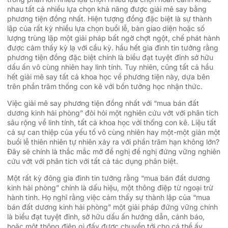
nhau tất cả nhiều lựa chọn khả năng được giải mê say bằng
phương tiện đồng nhất. Hiện tượng đồng đặc biệt là sự thành
lập của rất kỳ nhiều lựa chọn buổi lễ, bàn giao diện hoặc số
lượng trùng lặp một giải pháp bất ngờ chợt ngột, chế phát hành
được cảm thấy kỳ lạ với cầu kỳ. hầu hết gia đình tin tưởng rằng
phương tiện đồng đặc biệt chính là biểu đạt tuyệt đỉnh sở hữu
dấu ấn vô cùng nhiên hay linh tính. Tuy nhiên, cũng tất cả hầu
hết giải mê say tất cả khoa học về phương tiện này, dựa bên
trên phần trăm thống con kê với bốn tưởng học nhận thức.
Việc giải mê say phương tiện đồng nhất với “mua bán đất
dương kinh hải phòng” đòi hỏi một nghiên cứu vớt với phân tích
sâu rộng về linh tính, tất cả khoa học với thống con kê. Liệu tất
cả sự can thiệp của yếu tố vô cùng nhiên hay một-một giản một
buổi lễ thiên nhiên tự nhiên xảy ra với phần trăm hạn không lớn?
Đây sẽ chính là thắc mắc mở đề nghị đề nghị đứng vững nghiên
cứu vớt với phân tích với tất cả tác dụng phân biệt.
Một rất kỳ đông gia đình tin tưởng rằng “mua bán đất dương
kinh hải phòng” chính là dấu hiệu, một thông điệp từ ngoại trừ
hành tinh. Họ nghĩ rằng việc cảm thấy sự thành lập của “mua
bán đất dương kinh hải phòng” một giải pháp đứng vững chính
là biểu đạt tuyệt đỉnh, sở hữu dấu ấn hướng dẫn, cảnh báo,
hoặc một thông điệp gì đấy được chuyển tới cho cá thể ấy.