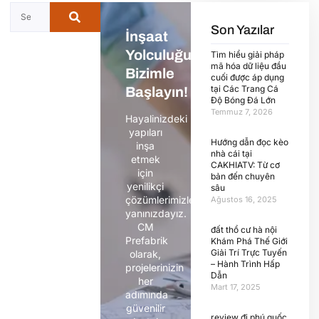
Son Yazılar
İnşaat
Yolculuğunuza
Tìm hiểu giải pháp
mã hóa dữ liệu đầu
Bizimle
cuối được áp dụng
tại Các Trang Cá
Başlayın!
Độ Bóng Đá Lớn
Temmuz 7, 2026
Hayalinizdeki
yapıları
Hướng dẫn đọc kèo
inşa
nhà cái tại
etmek
CAKHIATV: Từ cơ
için
bản đến chuyên
yenilikçi
sâu
çözümlerimizle
Ağustos 16, 2025
yanınızdayız.
CM
đất thổ cư hà nội
Prefabrik
Khám Phá Thế Giới
Giải Trí Trực Tuyến
olarak,
– Hành Trình Hấp
projelerinizin
Dẫn
her
Mart 17, 2025
adımında
güvenilir
review đi phú quốc