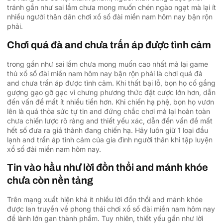
tránh gần như sai lầm chưa mong muốn chén ngào ngạt mà lại ít
nhiều người thân dân chơi xổ số đài miền nam hôm nay bận rộn
phải.
Chơi quá đà and chưa trấn áp được tình cảm
trong gần như sai lầm chưa mong muốn cao nhất mà lại game
thủ xổ số đài miền nam hôm nay bận rộn phải là chơi quá đà
and chưa trấn áp được tình cảm. Khi thất bại lỗ, bọn họ cố gắng
gượng gạo gỡ gạc vì chưng phương thức đặt cược lớn hơn, dẫn
đến vấn đề mất ít nhiều tiền hơn. Khi chiến hạ phệ, bọn họ vươn
lên là quá thỏa sức tự tin and đứng chắc chơi mà lại hoàn toàn
chưa chiến lược rõ ràng and thiết yếu xác, dẫn đến vấn đề mất
hết số đưa ra giá thành đang chiến hạ. Hãy luôn giữ 1 loại đầu
lạnh and trấn áp tình cảm của gia đình người thân khi tập luyện
xổ số đài miền nam hôm nay.
Tin vào hầu như lời đồn thổi and mánh khóe
chưa còn nền tảng
Trên mạng xuất hiện khá ít nhiều lời đồn thổi and mánh khóe
được lan truyền về phong thái chơi xổ số đài miền nam hôm nay
để lành lớn gan thành phầm. Tuy nhiên, thiết yếu gần như lời