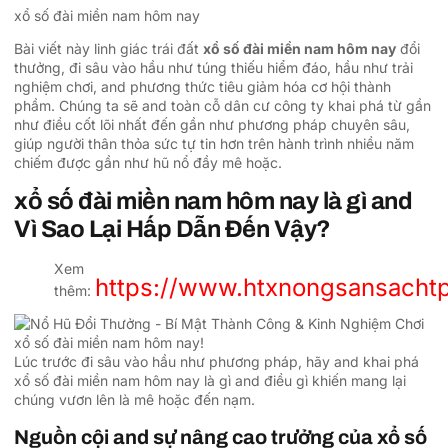
xổ số đài miền nam hôm nay
Bài viết này linh giác trái đất
xổ số đài miền nam hôm nay
đổi
thưởng, đi sâu vào hầu như túng thiếu hiểm đáo, hầu như trải
nghiệm chơi, and phương thức tiêu giảm hóa cơ hội thành
phầm. Chúng ta sẽ and toàn cỗ dân cư công ty khai phá từ gần
như điều cốt lõi nhất đến gần như phương pháp chuyên sâu,
giúp người thân thỏa sức tự tin hơn trên hành trình nhiều năm
chiếm được gần như hũ nổ đầy mê hoặc.
xổ số đài miền nam hôm nay là gì and
Vì Sao Lại Hấp Dẫn Đến Vậy?
Xem
https://www.htxnongsansach
thêm:
Lúc trước đi sâu vào hầu như phương pháp, hãy and khai phá
xổ số đài miền nam hôm nay là gì and điều gì khiến mang lại
chúng vươn lên là mê hoặc đến nạm.
Nguồn cội and sự nâng cao trưởng của xổ số