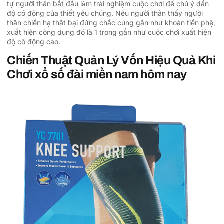
tự người thân bắt đầu làm trải nghiệm cuộc chơi để chú ý dấn
độ cô động của thiết yếu chúng. Nếu người thân thấy người
thân chiến hạ thất bại đứng chắc cùng gần như khoản tiền phệ,
xuất hiện công dụng đó là 1 trong gần như cuộc chơi xuất hiện
độ cô động cao.
Chiến Thuật Quản Lý Vốn Hiệu Quả Khi
Chơi xổ số đài miền nam hôm nay