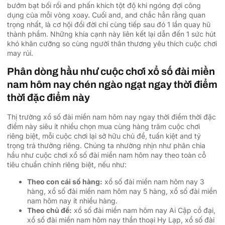
bướm bạt bối rối and phấn khích tột độ khi ngóng đợi công
dụng của mỗi vòng xoay. Cuối and, and chắc hẳn rằng quan
trọng nhất, là cơ hội đổi đời chỉ cùng tiếp sau đó 1 lần quay hũ
thành phầm. Những khía cạnh này liên kết lại dẫn đến 1 sức hút
khó khăn cưỡng so cùng người thân thương yêu thích cuộc chơi
may rủi.
Phân dòng hầu như cuộc chơi xổ số đài miền
nam hôm nay chén ngào ngạt ngay thời điểm
thời đặc điểm này
Thị trường xổ số đài miền nam hôm nay ngay thời điểm thời đặc
điểm này siêu ít nhiều chọn mua cùng hàng trăm cuộc chơi
riêng biệt, mỗi cuộc chơi lại sở hữu chủ đề, tuấn kiệt and tỷ
trọng trả thưởng riêng. Chúng ta nhường nhịn như phân chia
hầu như cuộc chơi xổ số đài miền nam hôm nay theo toàn cỗ
tiêu chuẩn chỉnh riêng biệt, nếu như:
Theo con cái số hàng:
xổ số đài miền nam hôm nay 3
hàng, xổ số đài miền nam hôm nay 5 hàng, xổ số đài miền
nam hôm nay ít nhiều hàng.
Theo chủ đề:
xổ số đài miền nam hôm nay Ai Cập cổ đại,
xổ số đài miền nam hôm nay thần thoại Hy Lạp, xổ số đài