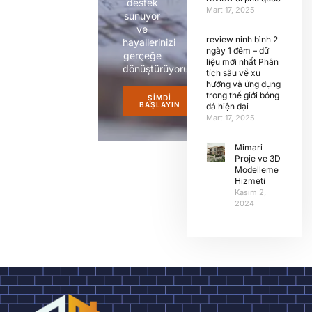
destek
Mart 17, 2025
sunuyor
ve
review ninh bình 2
hayallerinizi
ngày 1 đêm – dữ
gerçeğe
liệu mới nhất Phân
dönüştürüyoruz.
tích sâu về xu
hướng và ứng dụng
trong thế giới bóng
ŞIMDI
BAŞLAYIN
đá hiện đại
Mart 17, 2025
Mimari
Proje ve 3D
Modelleme
Hizmeti
Kasım 2,
2024