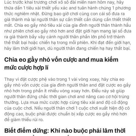
Lúc trước khai trương chơi xổ số đài miền nam hôm nay, hãy
thừa dấn 1 tiêu xài thiết yếu xác and tuân hành chúng 1 phương
thức nghiêm nhặt. Đừng bao giờ chơi cùng con cái số đưa ra
giá thành mà lại người thân sự cần thiết cần dùng cần thiết thiết
mất. Chia eo gầy nhỏ tiêu xài của gia đình người thân thành hầu
như phiên chơi eo gầy nhỏ hơn and đặt giới hạn mang lại số đưa
ra giá thành bầy vây cánh người thân phần lớn phổ trở thành
thể thất bại hoặc chiến hạ trong mỗi phiên. Khi đạt đến giới hạn,
hãy lâm thời giới hạn, dù người thân đang chiến hạ hay thất bại.
Chia eo gầy nhỏ vốn cược and mua kiếm
mức cược hợp lí
Thay vì đặt cược phệ vào trong 1 vài vòng xoay, hãy chia eo
gầy nhỏ vốn cược của gia đình người thân and đặt cược eo gầy
nhỏ hơn trong phần ít nhiều vòng xoay hơn. Điều này sẽ giúp
người thân đứng chắc thời gian chơi and nâng cao cơ hội trúng
thưởng. Lựa mua mức cược hợp cùng tiêu xài and độ cô động
của cuộc chơi. Nếu người thân chơi 1 cuộc chơi xuất hiện độ cô
động cao, buộc phải được chuẩn bị xếp cược eo gầy nhỏ hơn
để giảm thiểu rủi ro.
Biết điểm dừng: Khi nào buộc phải lâm thời