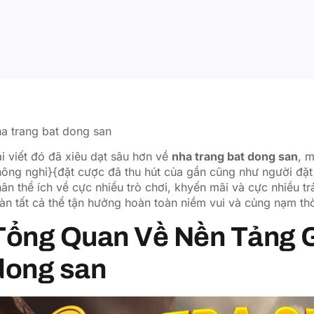
a trang bat dong san
i viết đó đã xiêu dạt sâu hơn về
nha trang bat dong san
, m
ông nghỉ}{đặt cược đã thu hút của gần cũng như người đặt
ân thể ích về cực nhiều trò chơi, khyến mãi và cực nhiều t
àn tất cả thể tận hưởng hoàn toàn niềm vui và củng nạm thờ
Tổng Quan Về Nền Tảng Giả
dong san