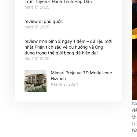
Trực Tuyến – Hành Trình Hấp Dẫn
Mart 17, 2025
review đi phú quốc
Mart 17, 2025
review ninh bình 2 ngày 1 đêm – dữ liệu mới
nhất Phân tích sâu về xu hướng và ứng
dụng trong thế giới bóng đá hiện đại
Mart 17, 2025
Mimari Proje ve 3D Modelleme
Hizmeti
Kasım 2, 2024
Nề
đế
th
tr
hà