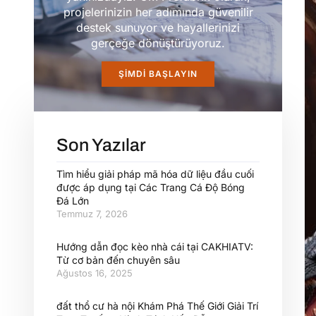
projelerinizin her adımında güvenilir
destek sunuyor ve hayallerinizi
gerçeğe dönüştürüyoruz.
ŞIMDI BAŞLAYIN
Son Yazılar
Tìm hiểu giải pháp mã hóa dữ liệu đầu cuối
được áp dụng tại Các Trang Cá Độ Bóng
Đá Lớn
Temmuz 7, 2026
Hướng dẫn đọc kèo nhà cái tại CAKHIATV:
Từ cơ bản đến chuyên sâu
Ağustos 16, 2025
đất thổ cư hà nội Khám Phá Thế Giới Giải Trí