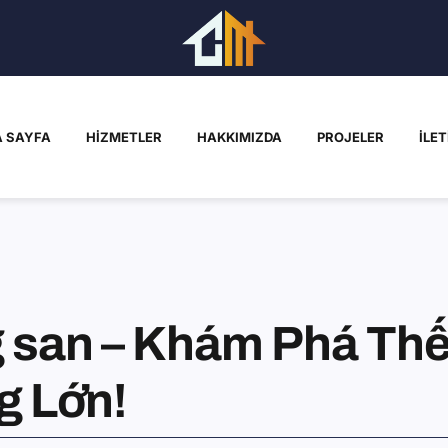
 SAYFA
HIZMETLER
HAKKIMIZDA
PROJELER
İLET
 san – Khám Phá Thế 
g Lớn!