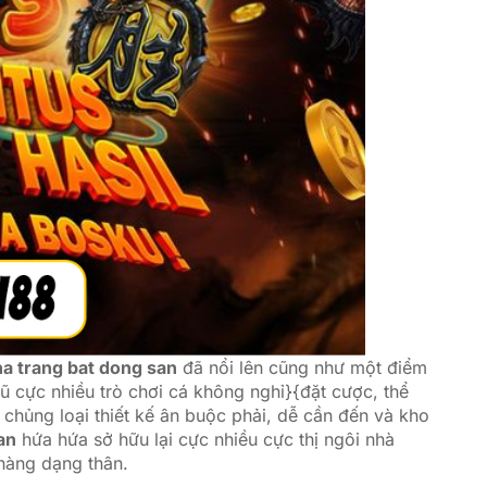
a trang bat dong san
đã nổi lên cũng như một điểm
 cực nhiều trò chơi cá không nghỉ}{đặt cược, thể
chủng loại thiết kế ân buộc phải, dễ cần đến và kho
an
hứa hứa sở hữu lại cực nhiều cực thị ngôi nhà
 hàng dạng thân.