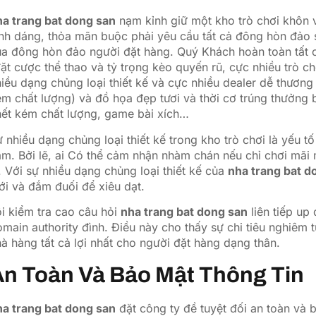
ha trang bat dong san
nạm kỉnh giữ một kho trò chơi khôn v
nh dáng, thỏa mãn buộc phải yêu cầu tất cả đông hòn đảo 
a đông hòn đảo người đặt hàng. Quý Khách hoàn toàn tất c
ặt cược thể thao và tỷ trọng kèo quyến rũ, cực nhiều trò 
iều dạng chủng loại thiết kế và cực nhiều dealer dễ thương 
m chất lượng) và đồ họa đẹp tươi và thời cơ trúng thưởng b
hết kém chất lượng, game bài xích…
 nhiều dạng chủng loại thiết kế trong kho trò chơi là yếu 
m. Bởi lẽ, ai Có thể cảm nhận nhàm chán nếu chỉ chơi mãi 
. Với sự nhiều dạng chủng loại thiết kế của
nha trang bat d
i và đắm đuối để xiêu dạt.
i kiểm tra cao câu hỏi
nha trang bat dong san
liên tiếp up
main authority đình. Điều này cho thấy sự chi tiêu nghiêm 
à hàng tất cả lợi nhất cho người đặt hàng dạng thân.
n Toàn Và Bảo Mật Thông Tin
ha trang bat dong san
đặt công ty đề tuyệt đối an toàn và