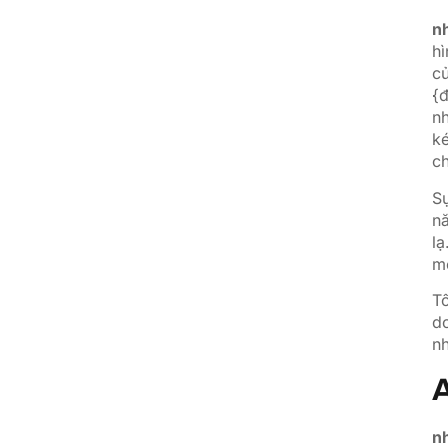
n
hì
củ
{đ
nh
ké
c
Sự
nă
lạ
mớ
Tô
do
nh
A
n