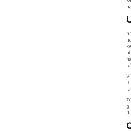
nạ
Ư
n
hà
kè
n
hà
bắ
Vi
th
lự
Tô
g
đầ