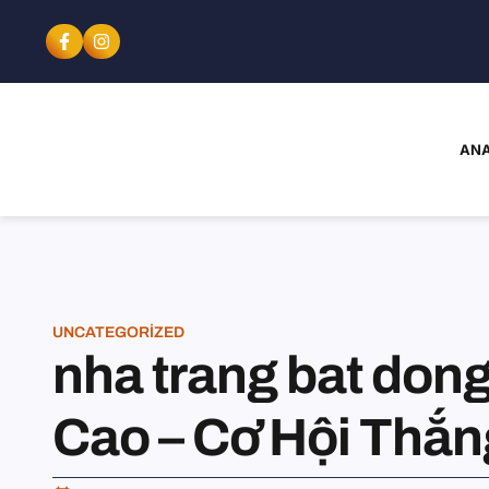
ANA
UNCATEGORIZED
nha trang bat dong
Cao – Cơ Hội Thắn